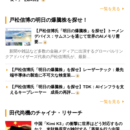
一覧を見る
戸松信博の明日の爆騰株を探せ！
【戸松信博氏「明日の爆騰株」を探せ】トーメン
デバイス：サムスンを通じて世界のAIメモリ需
要…
新聞や雑誌など多数の金融メディアに出演するグローバルリン
クアドバイザーズ代表の戸松信博氏が、最新…
【戸松信博氏「明日の爆騰株」を探せ】レーザーテック：最先
端半導体の製造に不可欠な検査装…
【戸松信博氏「明日の爆騰株」を探せ】TDK：AIインフラを支
えるキープレーヤー 成長の再評…
一覧を見る
田代尚機のチャイナ・リサーチ
中国「Kimi K3」の衝撃に世界はどう対応するの
か？ 米財務長官が検討する「蒸留を行う中国