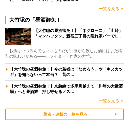
一覧を見る
大竹聡の「昼酒御免！」
【大竹聡の昼酒御免！】「ネグローニ」「山崎」
「マンハッタン」新宿三丁目の隠れ家バーで1…
お酒はいつ飲んでもいいものだが、昼から飲むお酒にはまた格
別の味わいがある――。ライター・作家の大竹…
【大竹聡の昼酒御免！】今の若者は「なめろう」や「キヌカツ
ギ」を知らないって本当？ 昔の…
【大竹聡の昼酒御免！】京急線で多摩川越えて「川崎の大衆酒
場」へと昼酒旅 押し寄せるノス…
一覧を見る
著者・連載の一覧を見る