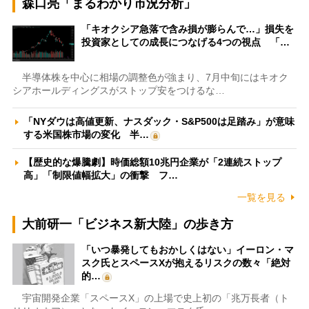
森口亮「まるわかり市況分析」
「キオクシア急落で含み損が膨らんで…」損失を
投資家としての成長につなげる4つの視点 「…
半導体株を中心に相場の調整色が強まり、7月中旬にはキオク
シアホールディングスがストップ安をつけるな…
「NYダウは高値更新、ナスダック・S&P500は足踏み」が意味
する米国株市場の変化 半…
【歴史的な爆騰劇】時価総額10兆円企業が「2連続ストップ
高」「制限値幅拡大」の衝撃 フ…
一覧を見る
大前研一「ビジネス新大陸」の歩き方
「いつ暴発してもおかしくはない」イーロン・マ
スク氏とスペースXが抱えるリスクの数々「絶対
的…
宇宙開発企業「スペースX」の上場で史上初の「兆万長者（ト