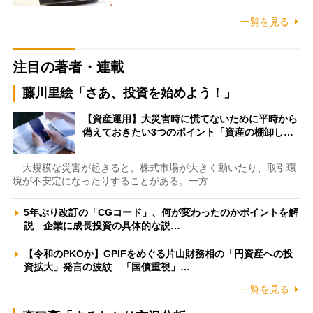
一覧を見る
注目の著者・連載
藤川里絵「さあ、投資を始めよう！」
【資産運用】大災害時に慌てないために平時から
備えておきたい3つのポイント「資産の棚卸し…
大規模な災害が起きると、株式市場が大きく動いたり、取引環
境が不安定になったりすることがある。一方…
5年ぶり改訂の「CGコード」、何が変わったのかポイントを解
説 企業に成長投資の具体的な説…
【令和のPKOか】GPIFをめぐる片山財務相の「円資産への投
資拡大」発言の波紋 「国債重視」…
一覧を見る