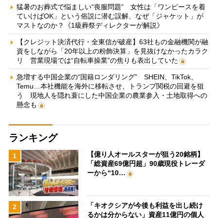
猛暑のお葬式で悩ましい“喪服問題” 女性は「ワンピースを着
ていけばOK」という俗説に潜む誤解、なぜ「ジャケット」が
マストなのか？《1級葬祭ディレクターが解説》
【クレジット決済代行・全東信が破産】63社もの金融機関が融
資をしながら「20年以上の粉飾決算」を見抜けなかったカラク
リ 営業現場では“自転車操業”の焦りも表出していた
急増する中国企業の“国籍ロンダリング” SHEIN、TikTok、
Temu…本社機能を海外に移転させ、トランプ関税の回避を狙
う 現地人を隠れ蓑にした中国企業の農業参入・土地取得への
懸念も
ランキング
【億り人オールスターが狙う20銘柄】
1
「総資産69億円超」90歳現役トレーダ
ーから“10…
「キオクシアが今後も利益を出し続け
2
るかは分からない」資産11億円の個人