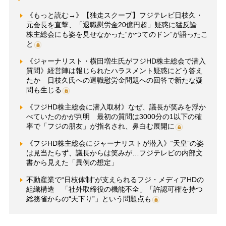
《もっと読む→》【独走スクープ】フジテレビ日枝久・
元会長を直撃、「退職慰労金20億円超」疑惑に猛反論
株主総会にも姿を見せなかった“かつてのドン”が語ったこ
と
《ジャーナリスト・横田増生氏がフジHD株主総会で潜入
質問》経営陣は報じられたハラスメント疑惑にどう答え
たか 日枝久氏への退職慰労金問題への回答で新たな疑
問も生じる
《フジHD株主総会に潜入取材》なぜ、議長が笑みを浮か
べていたのかが判明 最初の質問は3000分の1以下の確
率で「フジの朋友」が指名され、鼻白む展開に
《フジHD株主総会にジャーナリストが潜入》“天皇”の姿
は見当たらず、議長からは笑みが…フジテレビの内部文
書から見えた「異例の想定」
不動産業で“日枝体制”が支えられるフジ・メディアHDの
組織構造 「社外取締役の機能不全」「許認可権を持つ
総務省からの“天下り”」という問題点も