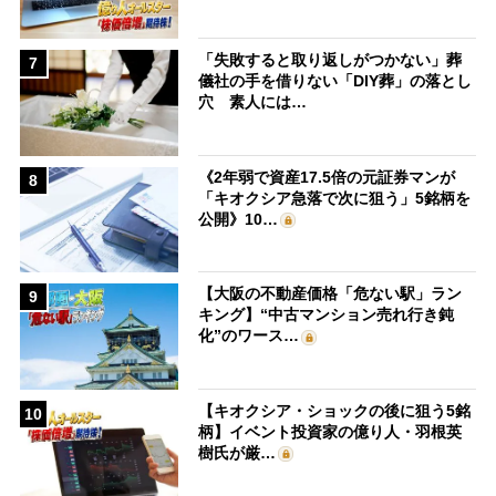
「失敗すると取り返しがつかない」葬
7
儀社の手を借りない「DIY葬」の落とし
穴 素人には…
《2年弱で資産17.5倍の元証券マンが
8
「キオクシア急落で次に狙う」5銘柄を
公開》10…
【大阪の不動産価格「危ない駅」ラン
9
キング】“中古マンション売れ行き鈍
化”のワース…
【キオクシア・ショックの後に狙う5銘
10
柄】イベント投資家の億り人・羽根英
樹氏が厳…