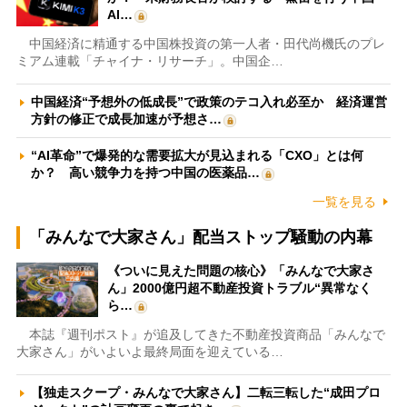
AI…
中国経済に精通する中国株投資の第一人者・田代尚機氏のプレ
ミアム連載「チャイナ・リサーチ」。中国企…
中国経済“予想外の低成長”で政策のテコ入れ必至か 経済運営
方針の修正で成長加速が予想さ…
“AI革命”で爆発的な需要拡大が見込まれる「CXO」とは何
か？ 高い競争力を持つ中国の医薬品…
一覧を見る
「みんなで大家さん」配当ストップ騒動の内幕
《ついに見えた問題の核心》「みんなで大家さ
ん」2000億円超不動産投資トラブル“異常なく
ら…
本誌『週刊ポスト』が追及してきた不動産投資商品「みんなで
大家さん」がいよいよ最終局面を迎えている…
【独走スクープ・みんなで大家さん】二転三転した“成田プロ