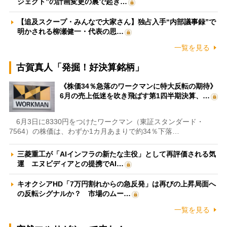
ジェクト”の計画変更の裏で起き…
【追及スクープ・みんなで大家さん】独占入手“内部議事録”で
明かされる柳瀬健一・代表の思…
一覧を見る
古賀真人「発掘！好決算銘柄」
《株価34％急落のワークマンに特大反転の期待》
6月の売上低迷を吹き飛ばす第1四半期決算、…
6月3日に8330円をつけたワークマン（東証スタンダード・
7564）の株価は、わずか1カ月あまりで約34％下落…
三菱重工が「AIインフラの新たな主役」として再評価される気
運 エヌビディアとの提携でAI…
キオクシアHD「7万円割れからの急反発」は再びの上昇局面へ
の反転シグナルか？ 市場のムー…
一覧を見る