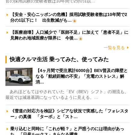
官の採用試験の受験者数は10年間で2分の1以…
【安全・安心ニッポンの危機】採用試験受験者数は10年間で2
分の1以下に！ 出生数減がも…
【医療崩壊】人口減少で「医師不足」に加えて「患者不足」に
見舞われ地域医療が限界に 今後…
一覧を見る
快適クルマ生活 乗ってみた、使ってみた
【4ヶ月間で受注累計6000台】BEV普及の障壁と
なる「航続距離の不安」「充電のストレス」解
消…
あれほどもてはやされていた「EV（BEV）シフト」の潮流も、
最近では減速基調になっているように見える。…
《雪道の対応力を検証》シビアな状況で実感した「フォレスタ
ー」の真価 「ターボ」と「スト…
乗り込むと同時に「これが軽？」と戸惑うのには理由があっ
た 「日産ルークス」さらなる躍進…