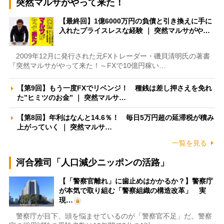
突然マルサがやって来た！
【最終回】1億6000万円の負債と引き換えに手に
入れたプライスレスな経験 ｜ 突然マルサがや…
2009年12月に発行された元FXトレーダー・磯貝清明氏の著書
『突然マルサがやって来た！～FXで10億円稼い…
【第9回】もう一度FXでリベンジ！ 種銭は差し押さえを免れ
た”ヒミツのお金” ｜ 突然マルサ…
【第8回】年利はなんと14.6％！ 毎日5万円超の延滞税が積み
上がっていく ｜ 突然マルサ…
一覧を見る
河合雅司「人口減少ニッポンの活路」
【「警察官離れ」に歯止めはかかるか？】警察庁
が本気で取り組む「警察組織の構造改革」 実
現…
警察庁が目下、頭を悩ませているのが「警察官不足」だ。警察