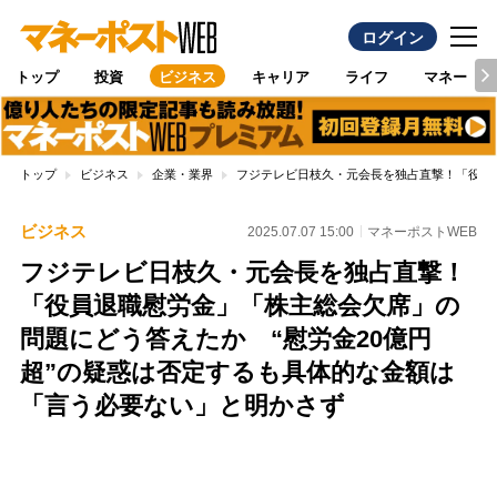
ログイン
トップ
投資
ビジネス
キャリア
ライフ
マネー
トップ
ビジネス
企業・業界
フジテレビ日枝久・元会長を独占直撃！「役員
ビジネス
2025.07.07 15:00
マネーポストWEB
フジテレビ日枝久・元会長を独占直撃！
「役員退職慰労金」「株主総会欠席」の
問題にどう答えたか “慰労金20億円
超”の疑惑は否定するも具体的な金額は
「言う必要ない」と明かさず
Loaded
:
96.70%
/
Unmute