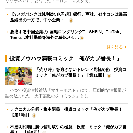
リリオネア）」となったイーロン・マスク氏。…
【3メガバンクは純利益5兆円超】銀行、商社、ゼネコンは最高
益続出の一方で、中小企業・…
急増する中国企業の“国籍ロンダリング” SHEIN、TikTok、
Temu…本社機能を海外に移転させ…
一覧を見る
投資ノウハウ満載コミック「俺がカブ番長！」
「売り時」を逃さないトレンド見極め術 投資コ
ミック「俺がカブ番長！」【第11回】
かつて投資情報雑誌「マネーポスト」にて、圧倒的な情報量が
詰め込まれた「天下無敵の株コミック」とし…
テクニカル分析・集中講義 投資コミック「俺がカブ番長！」
【第10回】
不透明相場に勝つ信用取引の極意 投資コミック「俺がカブ番
長！」【第9回】