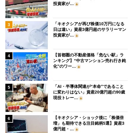
投資家が…
「キオクシアが再び株価10万円になる
3
日は遠い」資産3億円超のサラリーマン
投資家が…
【首都圏の不動産価格「危ない駅」ラ
4
ンキング】“中古マンション売れ行き鈍
化”のワー…
「AI・半導体関連が“本命”であること
5
に変わりはない」資産20億円超の90歳
現役トレー…
【キオクシア・ショック後に「株価倍
6
増」も期待できる注目銘柄5選】資産3
億円超・…