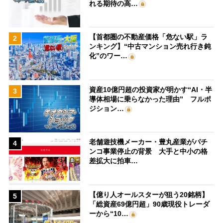
れる期待の高…
【首都圏の不動産価格「危ない駅」ラ
2
ンキング】“中古マンション売れ行き鈍
化”のワー…
資産10億円超の投資家が明かす“AI・半
3
導体相場に乗らなかった理由” フルポ
ジション…
老舗遊技機メーカー・豊丸産業がパチ
4
ンコ事業停止の背景 大手と中小の格
差拡大に拍車…
【億り人オールスターが狙う20銘柄】
5
「総資産69億円超」90歳現役トレーダ
ーから“10…