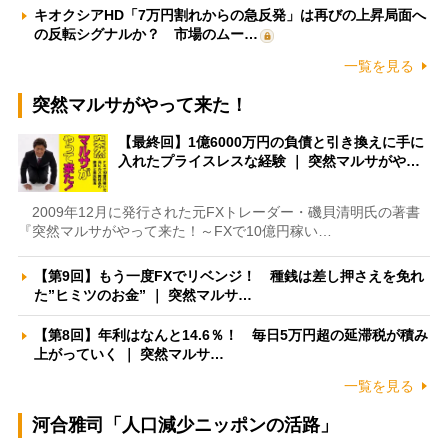
キオクシアHD「7万円割れからの急反発」は再びの上昇局面へ
の反転シグナルか？ 市場のムー…
一覧を見る
突然マルサがやって来た！
【最終回】1億6000万円の負債と引き換えに手に
入れたプライスレスな経験 ｜ 突然マルサがや…
2009年12月に発行された元FXトレーダー・磯貝清明氏の著書
『突然マルサがやって来た！～FXで10億円稼い…
【第9回】もう一度FXでリベンジ！ 種銭は差し押さえを免れ
た”ヒミツのお金” ｜ 突然マルサ…
【第8回】年利はなんと14.6％！ 毎日5万円超の延滞税が積み
上がっていく ｜ 突然マルサ…
一覧を見る
河合雅司「人口減少ニッポンの活路」