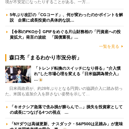
境が不安定になったりすることがある。一方…
5年ぶり改訂の「CGコード」、何が変わったのかポイントを解
説 企業に成長投資の具体的な説…
【令和のPKOか】GPIFをめぐる片山財務相の「円資産への投
資拡大」発言の波紋 「国債重視」…
一覧を見る
森口亮「まるわかり市況分析」
「トレンド転換のスイッチになり得る」“介入慣
れ”した市場心理を変える「日米協調為替介入」
…
日米両政府が、約28年ぶりとなる円買いの協調介入に踏み切っ
た。米国も追加介入を辞さない姿勢を示して…
「キオクシア急落で含み損が膨らんで…」損失を投資家として
の成長につなげる4つの視点 …
「NYダウは高値更新、ナスダック・S&P500は足踏み」が意味