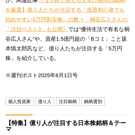
か。関連記事
《【少額で買える大化け期待25銘柄
を厳選】億り人たちが注目する「投資初心者でも
始めやすい5万円割安株」の数々 桐谷広人さんの
「注目ベスト3」も公開》
では“優待生活で有名な桐
谷広人さん”や、資産1.5億円超の「Bコミ」こと坂
本慎太郎氏など、億り人たちが注目する「5万円
株」を紹介している。
※週刊ポスト2025年8月1日号
個人投資家
億り人
注目銘柄
銘柄選別
【特集】億り人が注目する日本株銘柄＆テー
マ