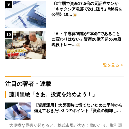
《2年弱で資産17.5倍の元証券マンが
9
「キオクシア急落で次に狙う」5銘柄を
公開》10…
「AI・半導体関連が“本命”であること
10
に変わりはない」資産20億円超の90歳
現役トレー…
一覧を見る
注目の著者・連載
藤川里絵「さあ、投資を始めよう！」
【資産運用】大災害時に慌てないために平時から
備えておきたい3つのポイント「資産の棚卸し…
大規模な災害が起きると、株式市場が大きく動いたり、取引環