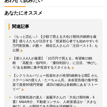
あわせて読みたい
あなたにオススメ
関連記事
《もっと読む→》【少額で買える大化け期待25銘柄を厳
選】億り人たちが注目する「投資初心者でも始めやすい5
万円割安株」の数々 桐谷広人さんの「注目ベスト3」も
公開
【億り人4人が厳選】「10万円で買える」有望株13銘
柄 「高配当・低PER」「優待利回り」に注目、“伸びし
ろ”ある銘柄に集中投資するスタイルも
【シクリカルバリュー投資向きの有望5銘柄を公開】がん
ステージ4の億り人・たーちゃん氏、余命宣告後の集中投
資で資産80億円突破 成功の秘訣は各銘柄にある“ストー
リー”
《小型株投資の達人・遠藤洋さんの「大化け期待株」6
選》M&A仲介、不動産コンサル、人材派遣ほか「大きな
伸びしろ」が期待できる理由を詳細解説