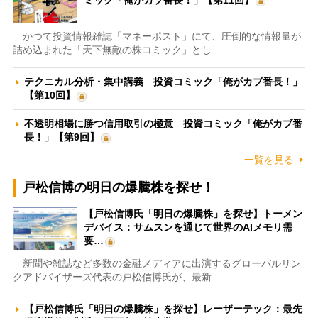
かつて投資情報雑誌「マネーポスト」にて、圧倒的な情報量が
詰め込まれた「天下無敵の株コミック」とし…
テクニカル分析・集中講義 投資コミック「俺がカブ番長！」
【第10回】
不透明相場に勝つ信用取引の極意 投資コミック「俺がカブ番
長！」【第9回】
一覧を見る
戸松信博の明日の爆騰株を探せ！
【戸松信博氏「明日の爆騰株」を探せ】トーメン
デバイス：サムスンを通じて世界のAIメモリ需
要…
新聞や雑誌など多数の金融メディアに出演するグローバルリン
クアドバイザーズ代表の戸松信博氏が、最新…
【戸松信博氏「明日の爆騰株」を探せ】レーザーテック：最先