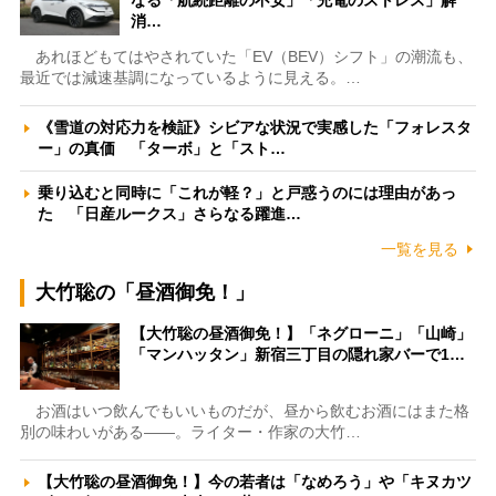
消…
あれほどもてはやされていた「EV（BEV）シフト」の潮流も、
最近では減速基調になっているように見える。…
《雪道の対応力を検証》シビアな状況で実感した「フォレスタ
ー」の真価 「ターボ」と「スト…
乗り込むと同時に「これが軽？」と戸惑うのには理由があっ
た 「日産ルークス」さらなる躍進…
一覧を見る
大竹聡の「昼酒御免！」
【大竹聡の昼酒御免！】「ネグローニ」「山崎」
「マンハッタン」新宿三丁目の隠れ家バーで1…
お酒はいつ飲んでもいいものだが、昼から飲むお酒にはまた格
別の味わいがある――。ライター・作家の大竹…
【大竹聡の昼酒御免！】今の若者は「なめろう」や「キヌカツ