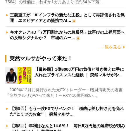
7564）の株価は、わずか1カ月あまりで約34％下落…
三菱重工が「AIインフラの新たな主役」として再評価される気
運 エヌビディアとの提携でAI…
キオクシアHD「7万円割れからの急反発」は再びの上昇局面へ
の反転シグナルか？ 市場のムー…
一覧を見る
突然マルサがやって来た！
【最終回】1億6000万円の負債と引き換えに手に
入れたプライスレスな経験 ｜ 突然マルサがや…
2009年12月に発行された元FXトレーダー・磯貝清明氏の著書
『突然マルサがやって来た！～FXで10億円稼い…
【第9回】もう一度FXでリベンジ！ 種銭は差し押さえを免れ
た”ヒミツのお金” ｜ 突然マルサ…
【第8回】年利はなんと14.6％！ 毎日5万円超の延滞税が積み