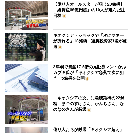
【億り人オールスターが狙う20銘柄】
「総資産69億円超」の10人が選んだ注
目株
キオクシア・ショックで「次にマネー
が流れる」16銘柄 凄腕投資家3名が厳
選
2年弱で資産17.5倍の元証券マン・かぶ
カブキ氏が「キオクシア急落で次に狙
う」5銘柄を公開
「キオクシアの次」に急騰期待の22銘
柄 まつのすけさん、かんちさん、な
のなのさんが厳選
億り人たちが厳選「キオクシア超え」