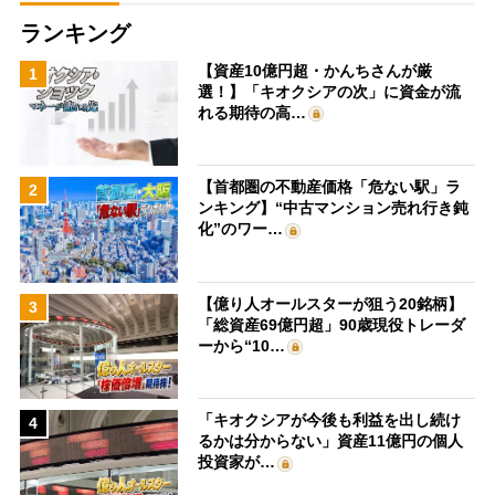
ランキング
【資産10億円超・かんちさんが厳
1
選！】「キオクシアの次」に資金が流
れる期待の高…
【首都圏の不動産価格「危ない駅」ラ
2
ンキング】“中古マンション売れ行き鈍
化”のワー…
【億り人オールスターが狙う20銘柄】
3
「総資産69億円超」90歳現役トレーダ
ーから“10…
「キオクシアが今後も利益を出し続け
4
るかは分からない」資産11億円の個人
投資家が…