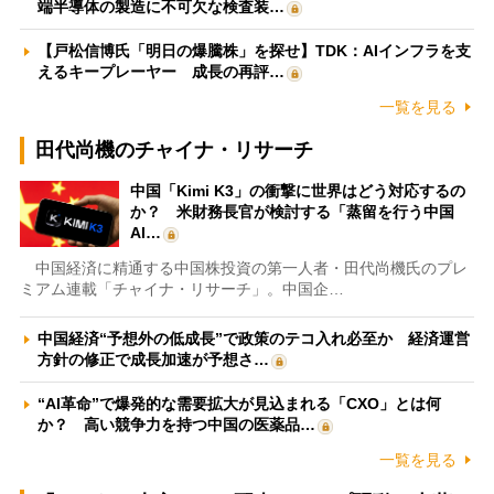
端半導体の製造に不可欠な検査装…
【戸松信博氏「明日の爆騰株」を探せ】TDK：AIインフラを支
えるキープレーヤー 成長の再評…
一覧を見る
田代尚機のチャイナ・リサーチ
中国「Kimi K3」の衝撃に世界はどう対応するの
か？ 米財務長官が検討する「蒸留を行う中国
AI…
中国経済に精通する中国株投資の第一人者・田代尚機氏のプレ
ミアム連載「チャイナ・リサーチ」。中国企…
中国経済“予想外の低成長”で政策のテコ入れ必至か 経済運営
方針の修正で成長加速が予想さ…
“AI革命”で爆発的な需要拡大が見込まれる「CXO」とは何
か？ 高い競争力を持つ中国の医薬品…
一覧を見る