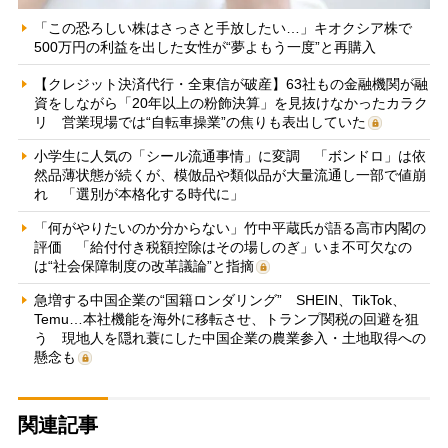
「この恐ろしい株はさっさと手放したい…」キオクシア株で
500万円の利益を出した女性が“夢よもう一度”と再購入
【クレジット決済代行・全東信が破産】63社もの金融機関が融
資をしながら「20年以上の粉飾決算」を見抜けなかったカラク
リ 営業現場では“自転車操業”の焦りも表出していた
小学生に人気の「シール流通事情」に変調 「ボンドロ」は依
然品薄状態が続くが、模倣品や類似品が大量流通し一部で値崩
れ 「選別が本格化する時代に」
「何がやりたいのか分からない」竹中平蔵氏が語る高市内閣の
評価 「給付付き税額控除はその場しのぎ」いま不可欠なの
は“社会保障制度の改革議論”と指摘
急増する中国企業の“国籍ロンダリング” SHEIN、TikTok、
Temu…本社機能を海外に移転させ、トランプ関税の回避を狙
う 現地人を隠れ蓑にした中国企業の農業参入・土地取得への
懸念も
関連記事