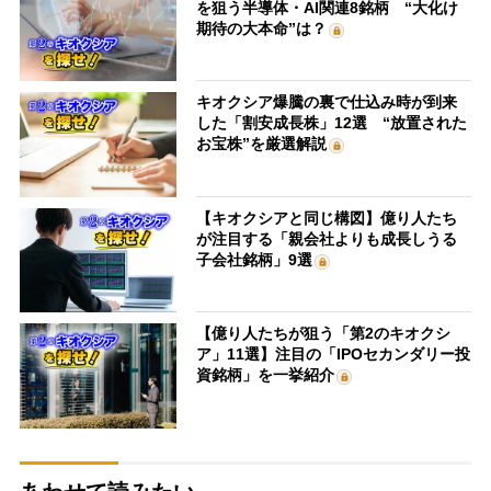
を狙う半導体・AI関連8銘柄 “大化け
期待の大本命”は？
キオクシア爆騰の裏で仕込み時が到来
した「割安成長株」12選 “放置された
お宝株”を厳選解説
【キオクシアと同じ構図】億り人たち
が注目する「親会社よりも成長しうる
子会社銘柄」9選
【億り人たちが狙う「第2のキオクシ
ア」11選】注目の「IPOセカンダリー投
資銘柄」を一挙紹介