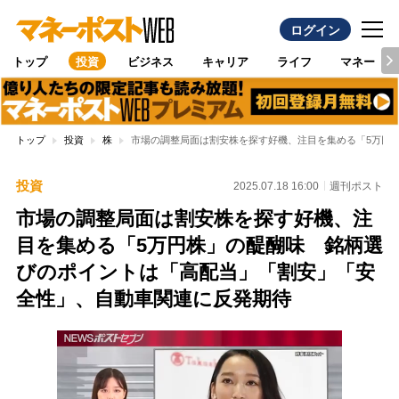
ログイン
トップ
投資
ビジネス
キャリア
ライフ
マネー
トップ
投資
株
市場の調整局面は割安株を探す好機、注目を集める「5万円
投資
2025.07.18 16:00
週刊ポスト
市場の調整局面は割安株を探す好機、注
目を集める「5万円株」の醍醐味 銘柄選
びのポイントは「高配当」「割安」「安
全性」、自動車関連に反発期待