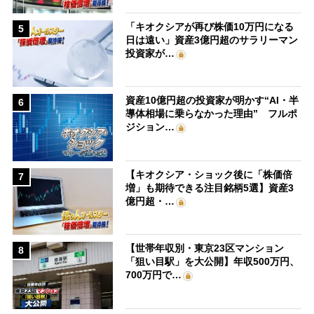
「キオクシアが再び株価10万円になる
5
日は遠い」資産3億円超のサラリーマン
投資家が…
資産10億円超の投資家が明かす“AI・半
6
導体相場に乗らなかった理由” フルポ
ジション…
【キオクシア・ショック後に「株価倍
7
増」も期待できる注目銘柄5選】資産3
億円超・…
【世帯年収別・東京23区マンション
8
「狙い目駅」を大公開】年収500万円、
700万円で…