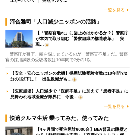
上がっていく ｜ 突然マルサ…
一覧を見る
河合雅司「人口減少ニッポンの活路」
【「警察官離れ」に歯止めはかかるか？】警察庁
が本気で取り組む「警察組織の構造改革」 実
現…
警察庁が目下、頭を悩ませているのが「警察官不足」だ。警察
官の採用試験の受験者数は10年間で2分の1以…
【安全・安心ニッポンの危機】採用試験受験者数は10年間で2
分の1以下に！ 出生数減がも…
【医療崩壊】人口減少で「医師不足」に加えて「患者不足」に
見舞われ地域医療が限界に 今後…
一覧を見る
快適クルマ生活 乗ってみた、使ってみた
【4ヶ月間で受注累計6000台】BEV普及の障壁と
なる「航続距離の不安」「充電のストレス」解