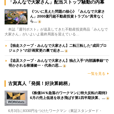
「みんなで大家さん」配当ストップ騒動の内幕
《ついに見えた問題の核心》「みんなで大家さ
ん」2000億円超不動産投資トラブル“異常なく
ら…
本誌『週刊ポスト』が追及してきた不動産投資商品「みんなで
大家さん」がいよいよ最終局面を迎えている…
【独走スクープ・みんなで大家さん】二転三転した“成田プロ
ジェクト”の計画変更の裏で起き…
【追及スクープ・みんなで大家さん】独占入手“内部議事録”で
明かされる柳瀬健一・代表の思…
一覧を見る
古賀真人「発掘！好決算銘柄」
《株価34％急落のワークマンに特大反転の期待》
6月の売上低迷を吹き飛ばす第1四半期決算、…
6月3日に8330円をつけたワークマン（東証スタンダード・