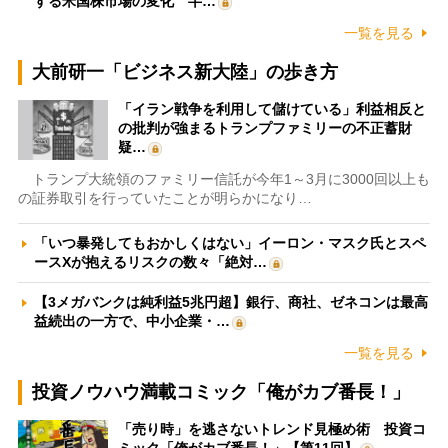
する米国株市場の変化 半…
一覧を見る
大前研一「ビジネス新大陸」の歩き方
「イラン戦争を利用して儲けている」利益相反と
の批判が強まるトランプファミリーの不正蓄財
疑…
トランプ大統領のファミリー信託が今年1～3月に3000回以上も
の証券取引を行っていたことが明らかになり…
「いつ暴発してもおかしくはない」イーロン・マスク氏とスペ
ースXが抱えるリスクの数々「絶対…
【3メガバンクは純利益5兆円超】銀行、商社、ゼネコンは最高
益続出の一方で、中小企業・…
一覧を見る
投資ノウハウ満載コミック「俺がカブ番長！」
「売り時」を逃さないトレンド見極め術 投資コ
ミック「俺がカブ番長！」【第11回】