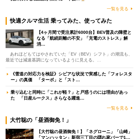
一覧を見る
快適クルマ生活 乗ってみた、使ってみた
【4ヶ月間で受注累計6000台】BEV普及の障壁と
なる「航続距離の不安」「充電のストレス」解
消…
あれほどもてはやされていた「EV（BEV）シフト」の潮流も、
最近では減速基調になっているように見える。…
《雪道の対応力を検証》シビアな状況で実感した「フォレスタ
ー」の真価 「ターボ」と「スト…
乗り込むと同時に「これが軽？」と戸惑うのには理由があっ
た 「日産ルークス」さらなる躍進…
一覧を見る
大竹聡の「昼酒御免！」
【大竹聡の昼酒御免！】「ネグローニ」「山崎」
「マンハッタン」新宿三丁目の隠れ家バーで1…