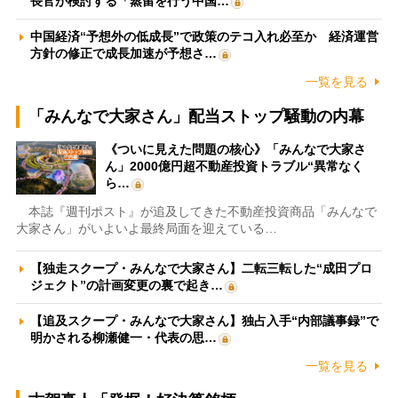
長官が検討する「蒸留を行う中国…
中国経済“予想外の低成長”で政策のテコ入れ必至か 経済運営
方針の修正で成長加速が予想さ…
一覧を見る
「みんなで大家さん」配当ストップ騒動の内幕
《ついに見えた問題の核心》「みんなで大家さ
ん」2000億円超不動産投資トラブル“異常なく
ら…
本誌『週刊ポスト』が追及してきた不動産投資商品「みんなで
大家さん」がいよいよ最終局面を迎えている…
【独走スクープ・みんなで大家さん】二転三転した“成田プロ
ジェクト”の計画変更の裏で起き…
【追及スクープ・みんなで大家さん】独占入手“内部議事録”で
明かされる柳瀬健一・代表の思…
一覧を見る