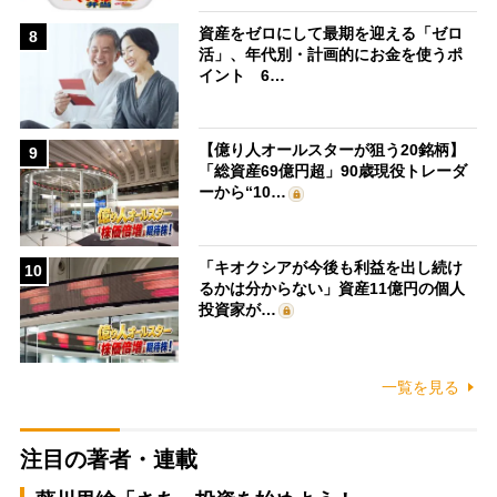
資産をゼロにして最期を迎える「ゼロ
8
活」、年代別・計画的にお金を使うポ
イント 6…
【億り人オールスターが狙う20銘柄】
9
「総資産69億円超」90歳現役トレーダ
ーから“10…
「キオクシアが今後も利益を出し続け
10
るかは分からない」資産11億円の個人
投資家が…
一覧を見る
注目の著者・連載