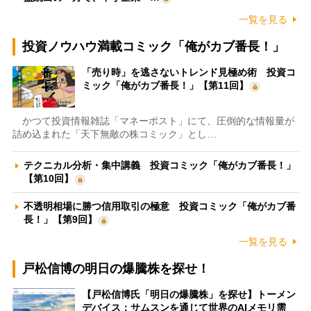
一覧を見る
投資ノウハウ満載コミック「俺がカブ番長！」
「売り時」を逃さないトレンド見極め術 投資コ
ミック「俺がカブ番長！」【第11回】
かつて投資情報雑誌「マネーポスト」にて、圧倒的な情報量が
詰め込まれた「天下無敵の株コミック」とし…
テクニカル分析・集中講義 投資コミック「俺がカブ番長！」
【第10回】
不透明相場に勝つ信用取引の極意 投資コミック「俺がカブ番
長！」【第9回】
一覧を見る
戸松信博の明日の爆騰株を探せ！
【戸松信博氏「明日の爆騰株」を探せ】トーメン
デバイス：サムスンを通じて世界のAIメモリ需