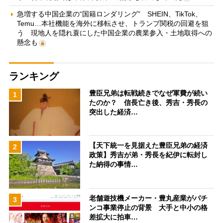
急増する中国企業の“国籍ロンダリング” SHEIN、TikTok、
Temu…本社機能を海外に移転させ、トランプ関税の回避を狙
う 現地人を隠れ蓑にした中国企業の農業参入・土地取得への
懸念も
ランキング
豊臣兄弟は転戦続きでなぜ軍費が続い
1
たのか？ 信長亡き後、秀吉・秀長の
突出した経済…
【天下統一を見据えた豊臣兄弟の経済
2
政策】秀吉が弟・秀長を紀伊に転封し
た納得の事情…
老舗遊技機メーカー・豊丸産業がパチ
3
ンコ事業停止の背景 大手と中小の格
差拡大に拍車…