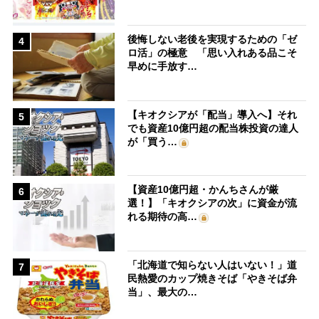
後悔しない老後を実現するための「ゼ
4
ロ活」の極意 「思い入れある品こそ
早めに手放す…
【キオクシアが「配当」導入へ】それ
5
でも資産10億円超の配当株投資の達人
が「買う…
【資産10億円超・かんちさんが厳
6
選！】「キオクシアの次」に資金が流
れる期待の高…
「北海道で知らない人はいない！」道
7
民熱愛のカップ焼きそば「やきそば弁
当」、最大の…