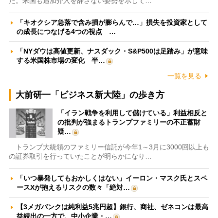
た。米国も追加介入を辞さない姿勢を示して…
「キオクシア急落で含み損が膨らんで…」損失を投資家として
の成長につなげる4つの視点 …
「NYダウは高値更新、ナスダック・S&P500は足踏み」が意味
する米国株市場の変化 半…
一覧を見る
大前研一「ビジネス新大陸」の歩き方
「イラン戦争を利用して儲けている」利益相反と
の批判が強まるトランプファミリーの不正蓄財
疑…
トランプ大統領のファミリー信託が今年1～3月に3000回以上も
の証券取引を行っていたことが明らかになり…
「いつ暴発してもおかしくはない」イーロン・マスク氏とスペ
ースXが抱えるリスクの数々「絶対…
【3メガバンクは純利益5兆円超】銀行、商社、ゼネコンは最高
益続出の一方で、中小企業・…