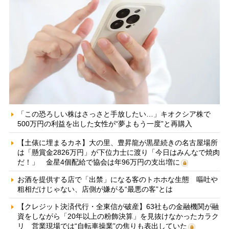
「この恐ろしい株はさっさと手放したい…」キオクシア株で
500万円の利益を出した女性が“夢よもう一度”と再購入
【土俵に埋まるカネ】大の里、豊昇龍が黒星続きの名古屋場所
は「懸賞金2826万円」が下位力士に渡り「今日はみんなで焼肉
だ！」 金星4個配給で協会は年96万円の支出増に
お酒を提供する店で「出禁」になる客のトホホな生態 嘔吐や
粗相だけじゃない、店側が嫌がる“最悪の客”とは
【クレジット決済代行・全東信が破産】63社もの金融機関が融
資をしながら「20年以上の粉飾決算」を見抜けなかったカラク
リ 営業現場では“自転車操業”の焦りも表出していた