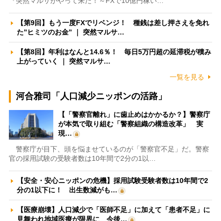
『突然マルサがやって来た！～FXで10億円稼い…
【第9回】もう一度FXでリベンジ！ 種銭は差し押さえを免れ
た”ヒミツのお金” ｜ 突然マルサ…
【第8回】年利はなんと14.6％！ 毎日5万円超の延滞税が積み
上がっていく ｜ 突然マルサ…
一覧を見る
河合雅司「人口減少ニッポンの活路」
【「警察官離れ」に歯止めはかかるか？】警察庁
が本気で取り組む「警察組織の構造改革」 実
現…
警察庁が目下、頭を悩ませているのが「警察官不足」だ。警察
官の採用試験の受験者数は10年間で2分の1以…
【安全・安心ニッポンの危機】採用試験受験者数は10年間で2
分の1以下に！ 出生数減がも…
【医療崩壊】人口減少で「医師不足」に加えて「患者不足」に
見舞われ地域医療が限界に 今後…