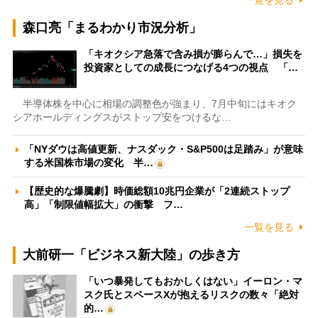
一覧を見る
森口亮「まるわかり市況分析」
「キオクシア急落で含み損が膨らんで…」損失を
投資家としての成長につなげる4つの視点 「…
半導体株を中心に相場の調整色が強まり、7月中旬にはキオク
シアホールディングスがストップ安をつけるな…
「NYダウは高値更新、ナスダック・S&P500は足踏み」が意味
する米国株市場の変化 半…
【歴史的な爆騰劇】時価総額10兆円企業が「2連続ストップ
高」「制限値幅拡大」の衝撃 フ…
一覧を見る
大前研一「ビジネス新大陸」の歩き方
「いつ暴発してもおかしくはない」イーロン・マ
スク氏とスペースXが抱えるリスクの数々「絶対
的…