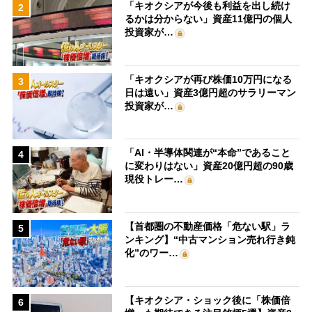
「キオクシアが今後も利益を出し続け
2
るかは分からない」資産11億円の個人
投資家が…
「キオクシアが再び株価10万円になる
3
日は遠い」資産3億円超のサラリーマン
投資家が…
「AI・半導体関連が“本命”であること
4
に変わりはない」資産20億円超の90歳
現役トレー…
【首都圏の不動産価格「危ない駅」ラ
5
ンキング】“中古マンション売れ行き鈍
化”のワー…
【キオクシア・ショック後に「株価倍
6