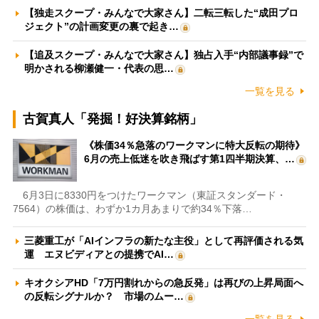
【独走スクープ・みんなで大家さん】二転三転した“成田プロ
ジェクト”の計画変更の裏で起き…
【追及スクープ・みんなで大家さん】独占入手“内部議事録”で
明かされる柳瀬健一・代表の思…
一覧を見る
古賀真人「発掘！好決算銘柄」
《株価34％急落のワークマンに特大反転の期待》
6月の売上低迷を吹き飛ばす第1四半期決算、…
6月3日に8330円をつけたワークマン（東証スタンダード・
7564）の株価は、わずか1カ月あまりで約34％下落…
三菱重工が「AIインフラの新たな主役」として再評価される気
運 エヌビディアとの提携でAI…
キオクシアHD「7万円割れからの急反発」は再びの上昇局面へ
の反転シグナルか？ 市場のムー…