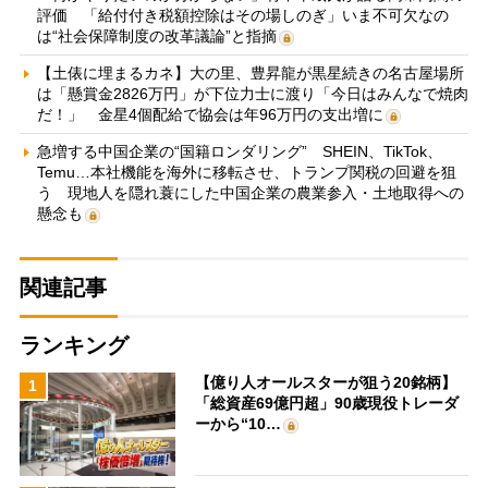
評価 「給付付き税額控除はその場しのぎ」いま不可欠なの
は“社会保障制度の改革議論”と指摘
【土俵に埋まるカネ】大の里、豊昇龍が黒星続きの名古屋場所
は「懸賞金2826万円」が下位力士に渡り「今日はみんなで焼肉
だ！」 金星4個配給で協会は年96万円の支出増に
急増する中国企業の“国籍ロンダリング” SHEIN、TikTok、
Temu…本社機能を海外に移転させ、トランプ関税の回避を狙
う 現地人を隠れ蓑にした中国企業の農業参入・土地取得への
懸念も
関連記事
ランキング
【億り人オールスターが狙う20銘柄】
1
「総資産69億円超」90歳現役トレーダ
ーから“10…