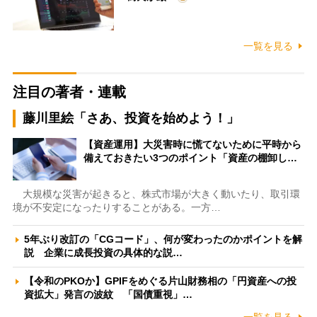
一覧を見る
注目の著者・連載
藤川里絵「さあ、投資を始めよう！」
【資産運用】大災害時に慌てないために平時から
備えておきたい3つのポイント「資産の棚卸し…
大規模な災害が起きると、株式市場が大きく動いたり、取引環
境が不安定になったりすることがある。一方…
5年ぶり改訂の「CGコード」、何が変わったのかポイントを解
説 企業に成長投資の具体的な説…
【令和のPKOか】GPIFをめぐる片山財務相の「円資産への投
資拡大」発言の波紋 「国債重視」…