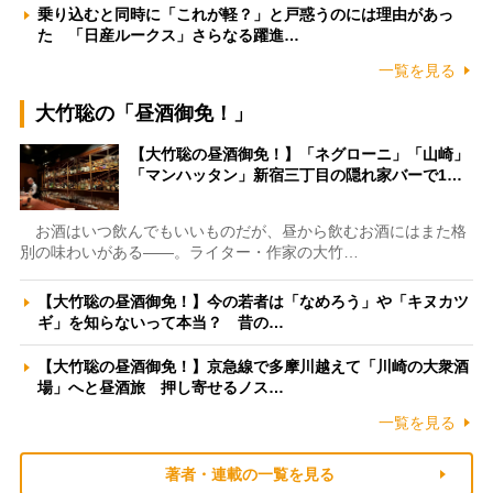
乗り込むと同時に「これが軽？」と戸惑うのには理由があっ
た 「日産ルークス」さらなる躍進…
一覧を見る
大竹聡の「昼酒御免！」
【大竹聡の昼酒御免！】「ネグローニ」「山崎」
「マンハッタン」新宿三丁目の隠れ家バーで1…
お酒はいつ飲んでもいいものだが、昼から飲むお酒にはまた格
別の味わいがある――。ライター・作家の大竹…
【大竹聡の昼酒御免！】今の若者は「なめろう」や「キヌカツ
ギ」を知らないって本当？ 昔の…
【大竹聡の昼酒御免！】京急線で多摩川越えて「川崎の大衆酒
場」へと昼酒旅 押し寄せるノス…
一覧を見る
著者・連載の一覧を見る