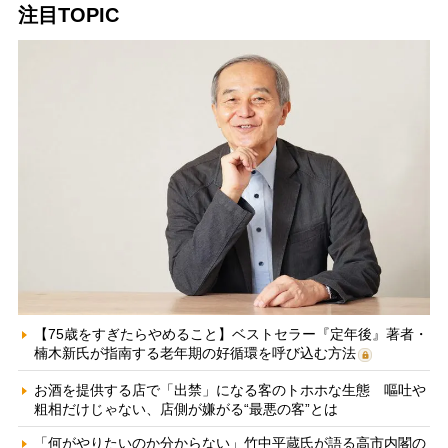
注目TOPIC
【75歳をすぎたらやめること】ベストセラー『定年後』著者・
楠木新氏が指南する老年期の好循環を呼び込む方法
お酒を提供する店で「出禁」になる客のトホホな生態 嘔吐や
粗相だけじゃない、店側が嫌がる“最悪の客”とは
「何がやりたいのか分からない」竹中平蔵氏が語る高市内閣の