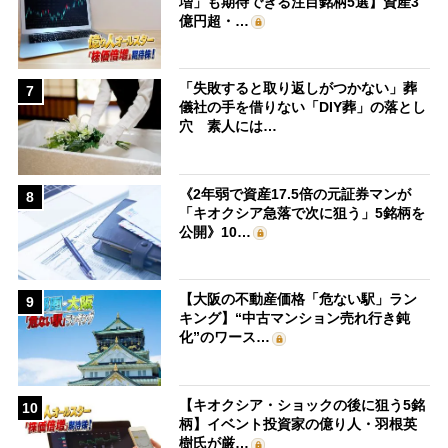
増」も期待できる注目銘柄5選】資産3
億円超・…
「失敗すると取り返しがつかない」葬
7
儀社の手を借りない「DIY葬」の落とし
穴 素人には…
《2年弱で資産17.5倍の元証券マンが
8
「キオクシア急落で次に狙う」5銘柄を
公開》10…
【大阪の不動産価格「危ない駅」ラン
9
キング】“中古マンション売れ行き鈍
化”のワース…
【キオクシア・ショックの後に狙う5銘
10
柄】イベント投資家の億り人・羽根英
樹氏が厳…