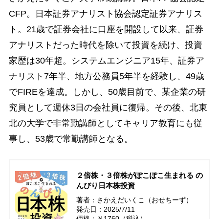
CFP。日本証券アナリスト協会認定証券アナリス
ト。21歳で証券会社に口座を開設して以来、証券
アナリストだった時代を除いて投資を続け、投資
家歴は30年超。システムエンジニア15年、証券ア
ナリスト7年半、地方公務員5年半を経験し、49歳
でFIREを達成。しかし、50歳目前で、某企業の研
究員として週休3日の会社員に復帰。その後、北東
北の大学で非常勤講師としてキャリア教育にも従
事し、53歳で常勤講師となる。
２倍株・３倍株がぽこぽこ生まれる の
んびり日本株投資
著者：さかえだいくこ（おせちーず）
発売日：2025/7/11
価格：￥1760（税込）