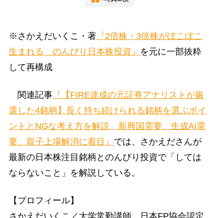
※さかえだいくこ・著
『2倍株・3倍株がぽこぽこ
生まれる のんびり日本株投資』
を元に一部抜粋
して再構成
関連記事
『【FIRE達成の元証券アナリストが厳
選した4銘柄】長く持ち続けられる銘柄を選ぶポイ
ントとNGな考え方を解説 新興国需要、生成AI需
要、親子上場解消に着目』
では、さかえださんが
最新の日本株注目銘柄とのんびり投資で「しては
ならないこと」を解説している。
【プロフィール】
さかえだいくこ／大学常勤講師。日本FP協会認定