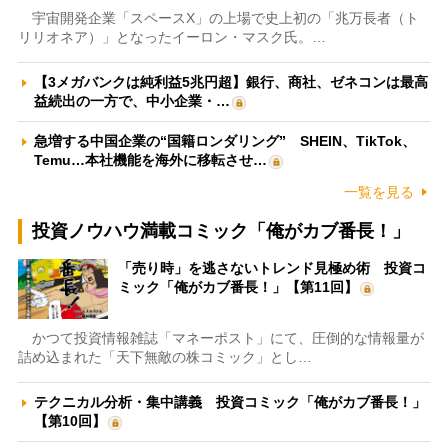
宇宙開発企業「スペースX」の上場で史上初の「兆万長者（ト
リリオネア）」となったイーロン・マスク氏。…
【3メガバンクは純利益5兆円超】銀行、商社、ゼネコンは最高
益続出の一方で、中小企業・…
急増する中国企業の“国籍ロンダリング” SHEIN、TikTok、
Temu…本社機能を海外に移転させ…
一覧を見る
投資ノウハウ満載コミック「俺がカブ番長！」
「売り時」を逃さないトレンド見極め術 投資コ
ミック「俺がカブ番長！」【第11回】
かつて投資情報雑誌「マネーポスト」にて、圧倒的な情報量が
詰め込まれた「天下無敵の株コミック」とし…
テクニカル分析・集中講義 投資コミック「俺がカブ番長！」
【第10回】