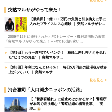
一覧を見る
突然マルサがやって来た！
【最終回】1億6000万円の負債と引き換えに手に
入れたプライスレスな経験 ｜ 突然マルサがや…
2009年12月に発行された元FXトレーダー・磯貝清明氏の著書
『突然マルサがやって来た！～FXで10億円稼い…
【第9回】もう一度FXでリベンジ！ 種銭は差し押さえを免れ
た”ヒミツのお金” ｜ 突然マルサ…
【第8回】年利はなんと14.6％！ 毎日5万円超の延滞税が積み
上がっていく ｜ 突然マルサ…
一覧を見る
河合雅司「人口減少ニッポンの活路」
【「警察官離れ」に歯止めはかかるか？】警察庁
が本気で取り組む「警察組織の構造改革」 実
現…