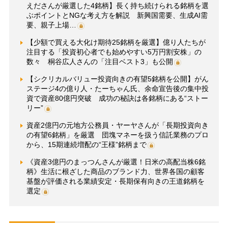
えださんが厳選した4銘柄】長く持ち続けられる銘柄を選
ぶポイントとNGな考え方を解説 新興国需要、生成AI需
要、親子上場…
【少額で買える大化け期待25銘柄を厳選】億り人たちが
注目する「投資初心者でも始めやすい5万円割安株」の
数々 桐谷広人さんの「注目ベスト3」も公開
【シクリカルバリュー投資向きの有望5銘柄を公開】がん
ステージ4の億り人・たーちゃん氏、余命宣告後の集中投
資で資産80億円突破 成功の秘訣は各銘柄にある“ストー
リー”
資産2億円の元地方公務員・ヤーヤさんが「長期投資向き
の有望6銘柄」を厳選 団塊マネーを扱う信託業務のプロ
から、15期連続増配の“王様”銘柄まで
《資産3億円のまっつんさんが厳選！日米の高配当株6銘
柄》生活に根ざした商品のブランド力、世界各国の顧客
基盤が評価される業績安定・長期保有向きの王道銘柄を
選定