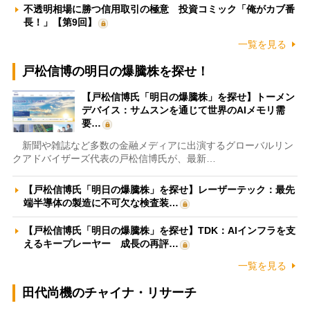
不透明相場に勝つ信用取引の極意 投資コミック「俺がカブ番
長！」【第9回】
一覧を見る
戸松信博の明日の爆騰株を探せ！
【戸松信博氏「明日の爆騰株」を探せ】トーメン
デバイス：サムスンを通じて世界のAIメモリ需
要…
新聞や雑誌など多数の金融メディアに出演するグローバルリン
クアドバイザーズ代表の戸松信博氏が、最新…
【戸松信博氏「明日の爆騰株」を探せ】レーザーテック：最先
端半導体の製造に不可欠な検査装…
【戸松信博氏「明日の爆騰株」を探せ】TDK：AIインフラを支
えるキープレーヤー 成長の再評…
一覧を見る
田代尚機のチャイナ・リサーチ