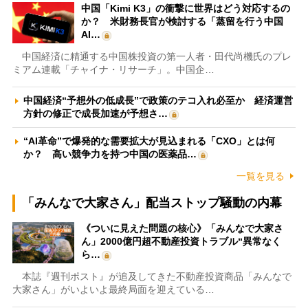
中国「Kimi K3」の衝撃に世界はどう対応するの
か？ 米財務長官が検討する「蒸留を行う中国
AI…
中国経済に精通する中国株投資の第一人者・田代尚機氏のプレ
ミアム連載「チャイナ・リサーチ」。中国企…
中国経済“予想外の低成長”で政策のテコ入れ必至か 経済運営
方針の修正で成長加速が予想さ…
“AI革命”で爆発的な需要拡大が見込まれる「CXO」とは何
か？ 高い競争力を持つ中国の医薬品…
一覧を見る
「みんなで大家さん」配当ストップ騒動の内幕
《ついに見えた問題の核心》「みんなで大家さ
ん」2000億円超不動産投資トラブル“異常なく
ら…
本誌『週刊ポスト』が追及してきた不動産投資商品「みんなで
大家さん」がいよいよ最終局面を迎えている…