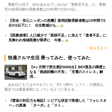
警察庁が目下、頭を悩ませているのが「警察官不足」だ。警察
官の採用試験の受験者数は10年間で2分の1以…
【安全・安心ニッポンの危機】採用試験受験者数は10年間で2
分の1以下に！ 出生数減がも…
【医療崩壊】人口減少で「医師不足」に加えて「患者不足」に
見舞われ地域医療が限界に 今後…
一覧を見る
快適クルマ生活 乗ってみた、使ってみた
【4ヶ月間で受注累計6000台】BEV普及の障壁と
なる「航続距離の不安」「充電のストレス」解
消…
あれほどもてはやされていた「EV（BEV）シフト」の潮流も、
最近では減速基調になっているように見える。…
《雪道の対応力を検証》シビアな状況で実感した「フォレスタ
ー」の真価 「ターボ」と「スト…