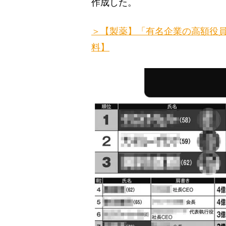
作成した。
＞【製薬】「有名企業の高額役
料】