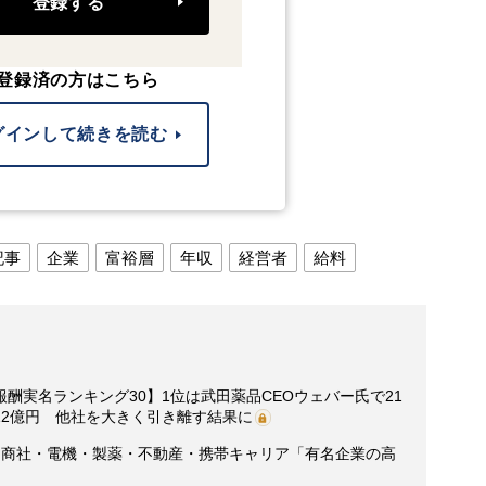
登録する
登録済の方はこちら
グインして続きを読む
記事
企業
富裕層
年収
経営者
給料
酬実名ランキング30】1位は武田薬品CEOウェバー氏で21
12億円 他社を大きく引き離す結果に
・商社・電機・製薬・不動産・携帯キャリア「有名企業の高