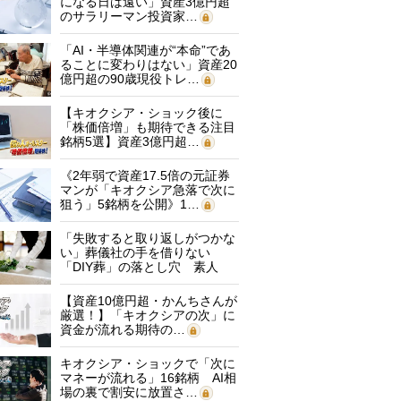
になる日は遠い」資産3億円超
のサラリーマン投資家…
「AI・半導体関連が“本命”であ
ることに変わりはない」資産20
億円超の90歳現役トレ…
【キオクシア・ショック後に
「株価倍増」も期待できる注目
銘柄5選】資産3億円超…
《2年弱で資産17.5倍の元証券
マンが「キオクシア急落で次に
狙う」5銘柄を公開》1…
「失敗すると取り返しがつかな
い」葬儀社の手を借りない
「DIY葬」の落とし穴 素人
に…
【資産10億円超・かんちさんが
厳選！】「キオクシアの次」に
資金が流れる期待の…
キオクシア・ショックで「次に
マネーが流れる」16銘柄 AI相
場の裏で割安に放置さ…