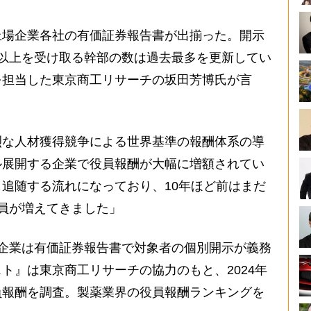
場企業各社の有価証券報告書が出揃った。開示
以上を受け取る幹部の数は過去最多を更新してい
を担当した東京商工リサーチの坂田芳博氏が言
烈な人材獲得競争による世界基準の報酬体系の導
ル展開する企業で役員報酬が大幅に増額されてい
追随する流れになっており、10年ほど前はまだ
員が増えてきました」
企業は有価証券報告書で対象者の個別開示が義務
ト』は東京商工リサーチの協力のもと、2024年
員報酬を調査。製薬業界の役員報酬ランキングを