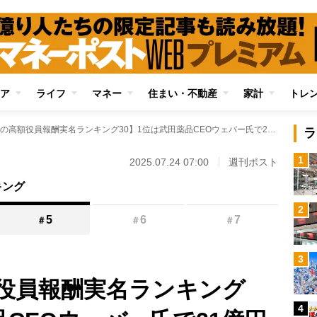
ア
ライフ
マネー
住まい・不動産
家計
トレ
【製薬業界の高額役員報酬実名ランキング30】1位は武田薬品CEOウェバー氏で21億円超、同社取締役プランプ氏は約12億円 他社を大きく引き離す結果に
ラ
1
2025.07.24 07:00
週刊ポスト
キング
2
5
6
7
＃
＃
＃
3
役員報酬実名ランキング
4