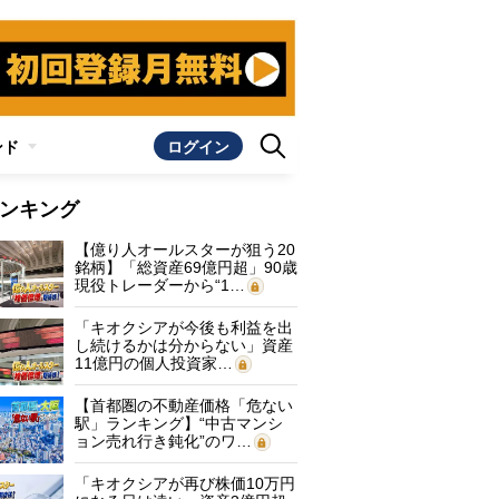
ンド
ログイン
ンキング
【億り人オールスターが狙う20
銘柄】「総資産69億円超」90歳
現役トレーダーから“1…
「キオクシアが今後も利益を出
し続けるかは分からない」資産
11億円の個人投資家…
【首都圏の不動産価格「危ない
駅」ランキング】“中古マンシ
ョン売れ行き鈍化”のワ…
「キオクシアが再び株価10万円