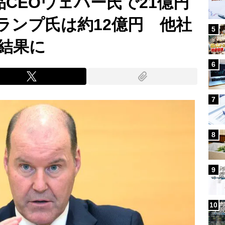
品CEOウェバー氏で21億円
ランプ氏は約12億円 他社
5
結果に
6
7
8
9
10