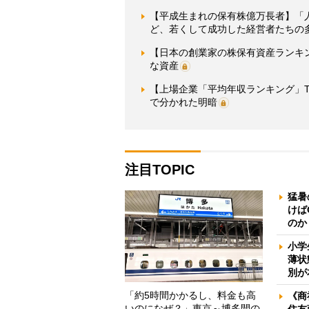
【平成生まれの保有株億万長者】「
ど、若くして成功した経営者たちの
【日本の創業家の株保有資産ランキン
な資産
【上場企業「平均年収ランキング」T
で分かれた明暗
注目TOPIC
猛暑
けば
のか
小学
薄状
別が
「約5時間かかるし、料金も高
《商
いのになぜ？」東京～博多間の
住友