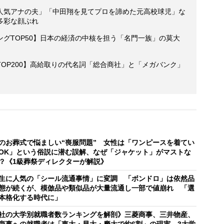
人気アナの夫」「中田翔を見てプロを諦めた元高校球児」な
多彩な顔ぶれ
グTOP50】日本の経済の中核を担う「名門一族」の莫大
OP200】高給取りの代名詞「総合商社」と「メガバンク」
のお葬式で悩ましい“喪服問題” 女性は「ワンピースを着てい
OK」という俗説に潜む誤解、なぜ「ジャケット」がマストな
？《1級葬祭ディレクターが解説》
生に人気の「シール流通事情」に変調 「ボンドロ」は依然品
態が続くが、模倣品や類似品が大量流通し一部で値崩れ 「選
本格化する時代に」
社の大学別就職者数ランキングを解剖》三菱商事、三井物産、
商事への就職者は「東大・早大・慶大で約6割」の現実 3大学