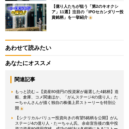
【億り人たちが狙う「第2のキオクシ
ア」11選】注目の「IPOセカンダリー投
資銘柄」を一挙紹介
あわせて読みたい
あなたにオススメ
関連記事
もっと読む→【資産80億円の投資家が厳選した4銘柄】造
船、倉庫、コメ関連ほか、「がんステージ4の億り人」た
ーちゃんさんが描く独自の株価上昇ストーリーを特別公
開
【シクリカルバリュー投資向きの有望5銘柄を公開】がん
ステージ4の億り人・たーちゃん氏、余命宣告後の集中投
資で資産80億円突破 成功の秘訣は各銘柄にある“ストー