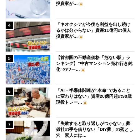
投資家が…
「キオクシアが今後も利益を出し続け
4
るかは分からない」資産11億円の個人
投資家が…
【首都圏の不動産価格「危ない駅」ラ
5
ンキング】“中古マンション売れ行き鈍
化”のワー…
「AI・半導体関連が“本命”であること
6
に変わりはない」資産20億円超の90歳
現役トレー…
「失敗すると取り返しがつかない」葬
7
儀社の手を借りない「DIY葬」の落とし
穴 素人には…