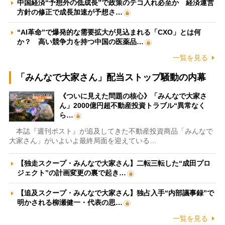
中国経済“予想外の低成長”で政策のテコ入れ必至か 経済運営
方針の修正で成長加速が予想さ…
“AI革命”で爆発的な需要拡大が見込まれる「CXO」とは何
か？ 高い競争力を持つ中国の医薬品…
一覧を見る
「みんなで大家さん」配当ストップ騒動の内幕
《ついに見えた問題の核心》「みんなで大家さ
ん」2000億円超不動産投資トラブル“異常なく
ら…
本誌『週刊ポスト』が追及してきた不動産投資商品「みんなで
大家さん」がいよいよ最終局面を迎えている…
【独走スクープ・みんなで大家さん】二転三転した“成田プロ
ジェクト”の計画変更の裏で起き…
【追及スクープ・みんなで大家さん】独占入手“内部議事録”で
明かされる柳瀬健一・代表の思…
一覧を見る