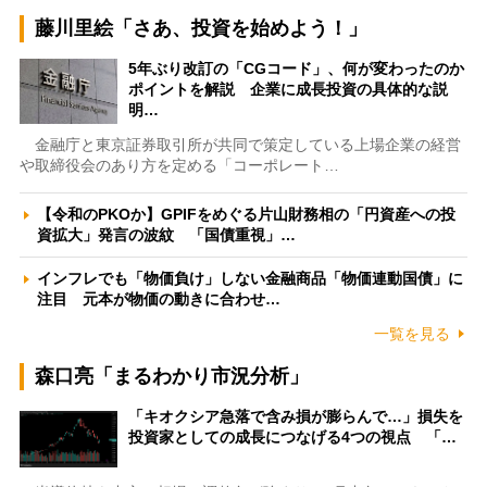
藤川里絵「さあ、投資を始めよう！」
5年ぶり改訂の「CGコード」、何が変わったのか
ポイントを解説 企業に成長投資の具体的な説
明…
金融庁と東京証券取引所が共同で策定している上場企業の経営
や取締役会のあり方を定める「コーポレート…
【令和のPKOか】GPIFをめぐる片山財務相の「円資産への投
資拡大」発言の波紋 「国債重視」…
インフレでも「物価負け」しない金融商品「物価連動国債」に
注目 元本が物価の動きに合わせ…
一覧を見る
森口亮「まるわかり市況分析」
「キオクシア急落で含み損が膨らんで…」損失を
投資家としての成長につなげる4つの視点 「…