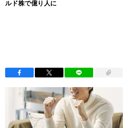
ルド株で億り人に
Loaded
:
96.26%
/
Unmute