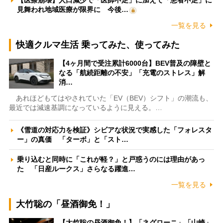
【医療崩壊】人口減少で「医師不足」に加えて「患者不足」に
見舞われ地域医療が限界に 今後…
一覧を見る
快適クルマ生活 乗ってみた、使ってみた
【4ヶ月間で受注累計6000台】BEV普及の障壁と
なる「航続距離の不安」「充電のストレス」解
消…
あれほどもてはやされていた「EV（BEV）シフト」の潮流も、
最近では減速基調になっているように見える。…
《雪道の対応力を検証》シビアな状況で実感した「フォレスタ
ー」の真価 「ターボ」と「スト…
乗り込むと同時に「これが軽？」と戸惑うのには理由があっ
た 「日産ルークス」さらなる躍進…
一覧を見る
大竹聡の「昼酒御免！」
【大竹聡の昼酒御免！】「ネグローニ」「山崎」