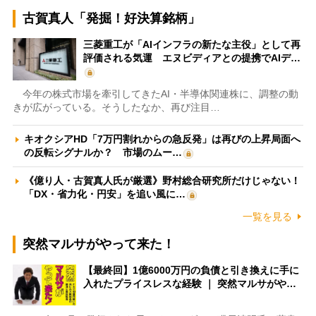
古賀真人「発掘！好決算銘柄」
三菱重工が「AIインフラの新たな主役」として再
評価される気運 エヌビディアとの提携でAIデ…
今年の株式市場を牽引してきたAI・半導体関連株に、調整の動
きが広がっている。そうしたなか、再び注目…
キオクシアHD「7万円割れからの急反発」は再びの上昇局面へ
の反転シグナルか？ 市場のムー…
《億り人・古賀真人氏が厳選》野村総合研究所だけじゃない！
「DX・省力化・円安」を追い風に…
一覧を見る
突然マルサがやって来た！
【最終回】1億6000万円の負債と引き換えに手に
入れたプライスレスな経験 ｜ 突然マルサがや…