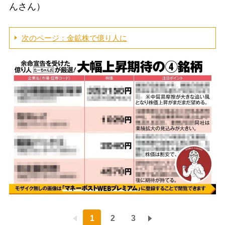
んさん）
次のページ：金鉱株で億り人に
1
2
3