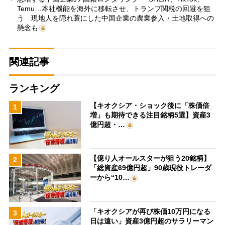
Temu…本社機能を海外に移転させ、トランプ関税の回避を狙
う 現地人を隠れ蓑にした中国企業の農業参入・土地取得への
懸念も
関連記事
ランキング
【キオクシア・ショック後に「株価倍
1
増」も期待できる注目銘柄5選】資産3
億円超・…
【億り人オールスターが狙う20銘柄】
2
「総資産69億円超」90歳現役トレーダ
ーから“10…
「キオクシアが再び株価10万円になる
3
日は遠い」資産3億円超のサラリーマン