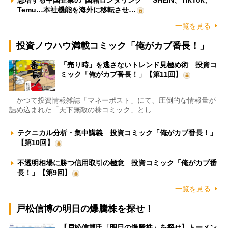
急増する中国企業の“国籍ロンダリング” SHEIN、TikTok、
Temu…本社機能を海外に移転させ…
一覧を見る
投資ノウハウ満載コミック「俺がカブ番長！」
「売り時」を逃さないトレンド見極め術 投資コ
ミック「俺がカブ番長！」【第11回】
かつて投資情報雑誌「マネーポスト」にて、圧倒的な情報量が
詰め込まれた「天下無敵の株コミック」とし…
テクニカル分析・集中講義 投資コミック「俺がカブ番長！」
【第10回】
不透明相場に勝つ信用取引の極意 投資コミック「俺がカブ番
長！」【第9回】
一覧を見る
戸松信博の明日の爆騰株を探せ！
【戸松信博氏「明日の爆騰株」を探せ】トーメン