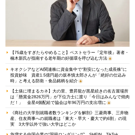
【75歳をすぎたらやめること】ベストセラー『定年後』著者・
楠木新氏が指南する老年期の好循環を呼び込む方法
キオクシアなどAI関連株に資金集中で“割安になった成長株”に
投資妙味 資産1.5億円超の坂本慎太郎さんが「絶好の仕込み
時」と考える防衛・食品銘柄を紹介
【土俵に埋まるカネ】大の里、豊昇龍が黒星続きの名古屋場所
は「懸賞金2826万円」が下位力士に渡り「今日はみんなで焼肉
だ！」 金星4個配給で協会は年96万円の支出増に
《商社の大学別就職者数ランキングを解剖》三菱商事、三井物
産、住友商事への就職者は「東大・早大・慶大で約6割」の現
実 3大学以外で強い大学はどこか
急増する中国企業の“国籍ロンダリング” SHEIN、TikTok、