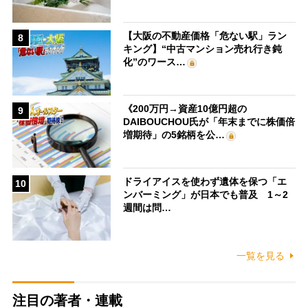
【大阪の不動産価格「危ない駅」ラン
8
キング】“中古マンション売れ行き鈍
化”のワース…
《200万円→資産10億円超の
9
DAIBOUCHOU氏が「年末までに株価倍
増期待」の5銘柄を公…
ドライアイスを使わず遺体を保つ「エ
10
ンバーミング」が日本でも普及 1～2
週間は問…
一覧を見る
注目の著者・連載