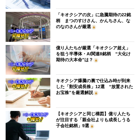
「キオクシアの次」に急騰期待の22銘
柄 まつのすけさん、かんちさん、な
のなのさんが厳選
億り人たちが厳選「キオクシア超え」
を狙う半導体・AI関連8銘柄 “大化け
期待の大本命”は？
キオクシア爆騰の裏で仕込み時が到来
した「割安成長株」12選 “放置された
お宝株”を厳選解説
【キオクシアと同じ構図】億り人たち
が注目する「親会社よりも成長しうる
子会社銘柄」9選