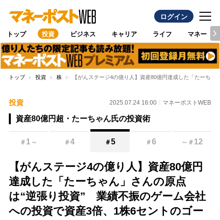
ログイン
トップ
投資
ビジネス
キャリア
ライフ
マネー
トップ
投資
株
【がんステージ4の億り人】資産80億円達成した「たーちゃ
投資
2025.07.24 16:00
マネーポストWEB
資産80億円超・たーちゃん氏の投資術
1
4
5
6
12
＃
～
＃
＃
＃
～
＃
【がんステージ4の億り人】資産80億円
達成した「たーちゃん」さんの原点
は“逆張り投資” 業績不振のゲーム会社
への投資で資産3倍、1株6セントのゴー