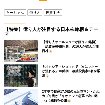
たーちゃん
億り人
投資手法
【特集】億り人が注目する日本株銘柄＆テー
マ
【億り人オールスターが狙う20銘柄】
「総資産69億円超」の10人が選んだ注
目株
キオクシア・ショックで「次にマネー
が流れる」16銘柄 凄腕投資家3名が厳
選
2年弱で資産17.5倍の元証券マン・かぶ
カブキ氏が「キオクシア急落で次に狙
う」5銘柄を公開