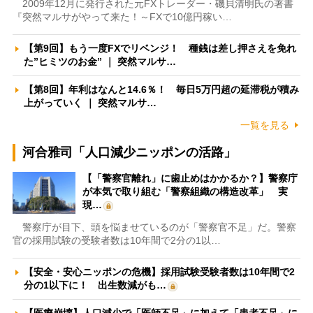
2009年12月に発行された元FXトレーダー・磯貝清明氏の著書
『突然マルサがやって来た！～FXで10億円稼い…
【第9回】もう一度FXでリベンジ！ 種銭は差し押さえを免れ
た”ヒミツのお金” ｜ 突然マルサ…
【第8回】年利はなんと14.6％！ 毎日5万円超の延滞税が積み
上がっていく ｜ 突然マルサ…
一覧を見る
河合雅司「人口減少ニッポンの活路」
【「警察官離れ」に歯止めはかかるか？】警察庁
が本気で取り組む「警察組織の構造改革」 実
現…
警察庁が目下、頭を悩ませているのが「警察官不足」だ。警察
官の採用試験の受験者数は10年間で2分の1以…
【安全・安心ニッポンの危機】採用試験受験者数は10年間で2
分の1以下に！ 出生数減がも…