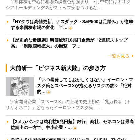
半導体株を中心に相場の調整色が強まり、7月中旬にはキオク
シアホールディングスがストップ安をつけるな…
「NYダウは高値更新、ナスダック・S&P500は足踏み」が意味
する米国株市場の変化 半…
【歴史的な爆騰劇】時価総額10兆円企業が「2連続ストップ
高」「制限値幅拡大」の衝撃 フ…
一覧を見る
大前研一「ビジネス新大陸」の歩き方
「いつ暴発してもおかしくはない」イーロン・マ
スク氏とスペースXが抱えるリスクの数々「絶対
的…
宇宙開発企業「スペースX」の上場で史上初の「兆万長者（ト
リリオネア）」となったイーロン・マスク氏。…
【3メガバンクは純利益5兆円超】銀行、商社、ゼネコンは最高
益続出の一方で、中小企業・…