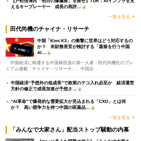
【戸松信博氏「明日の爆騰株」を探せ】TDK：AIインフラを支
えるキープレーヤー 成長の再評…
一覧を見る
田代尚機のチャイナ・リサーチ
中国「Kimi K3」の衝撃に世界はどう対応するの
か？ 米財務長官が検討する「蒸留を行う中国
AI…
中国経済に精通する中国株投資の第一人者・田代尚機氏のプレ
ミアム連載「チャイナ・リサーチ」。中国企…
中国経済“予想外の低成長”で政策のテコ入れ必至か 経済運営
方針の修正で成長加速が予想さ…
“AI革命”で爆発的な需要拡大が見込まれる「CXO」とは何
か？ 高い競争力を持つ中国の医薬品…
一覧を見る
「みんなで大家さん」配当ストップ騒動の内幕