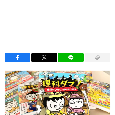
Loaded
:
100.00%
/
Unmute