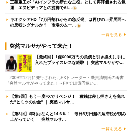
三菱重工が「AIインフラの新たな主役」として再評価される気
運 エヌビディアとの提携でAI…
キオクシアHD「7万円割れからの急反発」は再びの上昇局面へ
の反転シグナルか？ 市場のムー…
一覧を見る
突然マルサがやって来た！
【最終回】1億6000万円の負債と引き換えに手に
入れたプライスレスな経験 ｜ 突然マルサがや…
2009年12月に発行された元FXトレーダー・磯貝清明氏の著書
『突然マルサがやって来た！～FXで10億円稼い…
【第9回】もう一度FXでリベンジ！ 種銭は差し押さえを免れ
た”ヒミツのお金” ｜ 突然マルサ…
【第8回】年利はなんと14.6％！ 毎日5万円超の延滞税が積み
上がっていく ｜ 突然マルサ…
一覧を見る