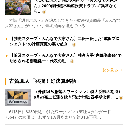
《ついに見えた問題の核心》「みんなで大家さ
ん」2000億円超不動産投資トラブル“異常なく
ら…
本誌『週刊ポスト』が追及してきた不動産投資商品「みんなで
大家さん」がいよいよ最終局面を迎えている…
【独走スクープ・みんなで大家さん】二転三転した“成田プロ
ジェクト”の計画変更の裏で起き…
【追及スクープ・みんなで大家さん】独占入手“内部議事録”で
明かされる柳瀬健一・代表の思…
一覧を見る
古賀真人「発掘！好決算銘柄」
《株価34％急落のワークマンに特大反転の期待》
6月の売上低迷を吹き飛ばす第1四半期決算、…
6月3日に8330円をつけたワークマン（東証スタンダード・
7564）の株価は、わずか1カ月あまりで約34％下落…