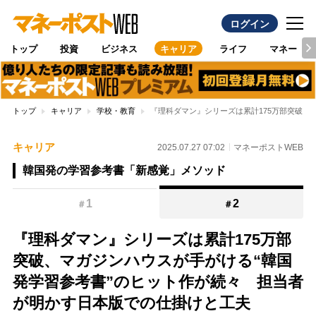
ログイン
トップ
投資
ビジネス
キャリア
ライフ
マネー
トップ
キャリア
学校・教育
『理科ダマン』シリーズは累計175万部突破、
キャリア
2025.07.27 07:02
マネーポストWEB
韓国発の学習参考書「新感覚」メソッド
1
2
＃
＃
『理科ダマン』シリーズは累計175万部
突破、マガジンハウスが手がける“韓国
発学習参考書”のヒット作が続々 担当者
が明かす日本版での仕掛けと工夫