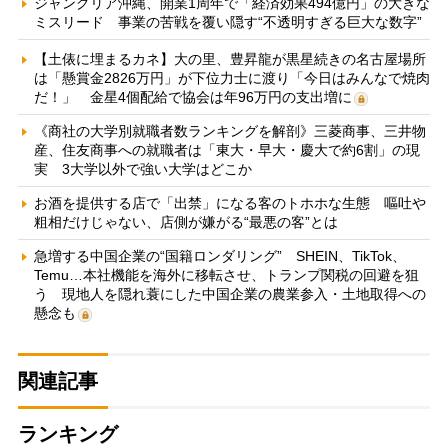
ジャングリア沖縄、開業1周年で「経済効果494億円」の大きな
ミスリード 事業の苦戦を覆い隠す“不透明すぎる巨大な数字”
【土俵に埋まるカネ】大の里、豊昇龍が黒星続きの名古屋場所
は「懸賞金2826万円」が下位力士に渡り「今日はみんなで焼肉
だ！」 金星4個配給で協会は年96万円の支出増に
《商社の大学別就職者数ランキングを解剖》三菱商事、三井物
産、住友商事への就職者は「東大・早大・慶大で約6割」の現
実 3大学以外で強い大学はどこか
お酒を提供する店で「出禁」になる客のトホホな生態 嘔吐や
粗相だけじゃない、店側が嫌がる“最悪の客”とは
急増する中国企業の“国籍ロンダリング” SHEIN、TikTok、
Temu…本社機能を海外に移転させ、トランプ関税の回避を狙
う 現地人を隠れ蓑にした中国企業の農業参入・土地取得への
懸念も
関連記事
ランキング