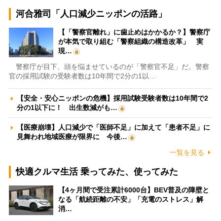
河合雅司「人口減少ニッポンの活路」
【「警察官離れ」に歯止めはかかるか？】警察庁
が本気で取り組む「警察組織の構造改革」 実
現…
警察庁が目下、頭を悩ませているのが「警察官不足」だ。警察
官の採用試験の受験者数は10年間で2分の1以…
【安全・安心ニッポンの危機】採用試験受験者数は10年間で2
分の1以下に！ 出生数減がも…
【医療崩壊】人口減少で「医師不足」に加えて「患者不足」に
見舞われ地域医療が限界に 今後…
一覧を見る
快適クルマ生活 乗ってみた、使ってみた
【4ヶ月間で受注累計6000台】BEV普及の障壁と
なる「航続距離の不安」「充電のストレス」解
消…