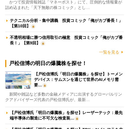
かつて投資情報雑誌「マネーポスト」にて、圧倒的な情報量が
詰め込まれた「天下無敵の株コミック」とし…
テクニカル分析・集中講義 投資コミック「俺がカブ番長！」
【第10回】
不透明相場に勝つ信用取引の極意 投資コミック「俺がカブ番
長！」【第9回】
一覧を見る
戸松信博の明日の爆騰株を探せ！
【戸松信博氏「明日の爆騰株」を探せ】トーメン
デバイス：サムスンを通じて世界のAIメモリ需
要…
新聞や雑誌など多数の金融メディアに出演するグローバルリン
クアドバイザーズ代表の戸松信博氏が、最新…
【戸松信博氏「明日の爆騰株」を探せ】レーザーテック：最先
端半導体の製造に不可欠な検査装…