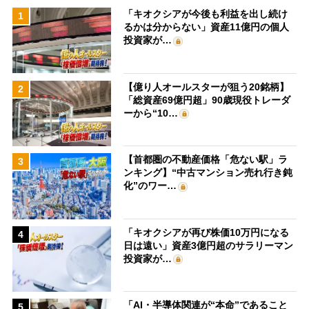
「キオクシアが今後も利益を出し続け
1
るかは分からない」資産11億円の個人
投資家が…
【億り人オールスターが狙う20銘柄】
2
「総資産69億円超」90歳現役トレーダ
ーから“10…
【首都圏の不動産価格「危ない駅」ラ
3
ンキング】“中古マンション売れ行き鈍
化”のワー…
「キオクシアが再び株価10万円になる
4
日は遠い」資産3億円超のサラリーマン
投資家が…
「AI・半導体関連が“本命”であること
5