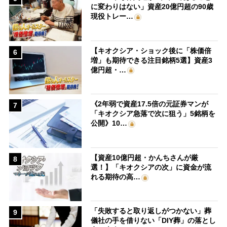
に変わりはない」資産20億円超の90歳
現役トレー…
【キオクシア・ショック後に「株価倍
6
増」も期待できる注目銘柄5選】資産3
億円超・…
《2年弱で資産17.5倍の元証券マンが
7
「キオクシア急落で次に狙う」5銘柄を
公開》10…
【資産10億円超・かんちさんが厳
8
選！】「キオクシアの次」に資金が流
れる期待の高…
「失敗すると取り返しがつかない」葬
9
儀社の手を借りない「DIY葬」の落とし