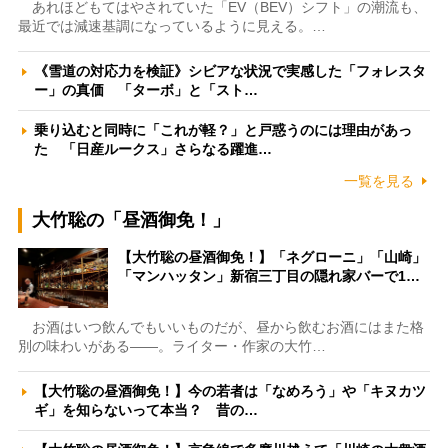
あれほどもてはやされていた「EV（BEV）シフト」の潮流も、
最近では減速基調になっているように見える。…
《雪道の対応力を検証》シビアな状況で実感した「フォレスタ
ー」の真価 「ターボ」と「スト…
乗り込むと同時に「これが軽？」と戸惑うのには理由があっ
た 「日産ルークス」さらなる躍進…
一覧を見る
大竹聡の「昼酒御免！」
【大竹聡の昼酒御免！】「ネグローニ」「山崎」
「マンハッタン」新宿三丁目の隠れ家バーで1…
お酒はいつ飲んでもいいものだが、昼から飲むお酒にはまた格
別の味わいがある――。ライター・作家の大竹…
【大竹聡の昼酒御免！】今の若者は「なめろう」や「キヌカツ
ギ」を知らないって本当？ 昔の…