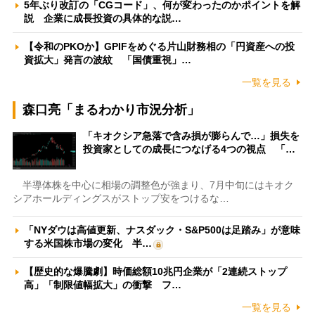
5年ぶり改訂の「CGコード」、何が変わったのかポイントを解
説 企業に成長投資の具体的な説…
【令和のPKOか】GPIFをめぐる片山財務相の「円資産への投
資拡大」発言の波紋 「国債重視」…
一覧を見る
森口亮「まるわかり市況分析」
「キオクシア急落で含み損が膨らんで…」損失を
投資家としての成長につなげる4つの視点 「…
半導体株を中心に相場の調整色が強まり、7月中旬にはキオク
シアホールディングスがストップ安をつけるな…
「NYダウは高値更新、ナスダック・S&P500は足踏み」が意味
する米国株市場の変化 半…
【歴史的な爆騰劇】時価総額10兆円企業が「2連続ストップ
高」「制限値幅拡大」の衝撃 フ…
一覧を見る