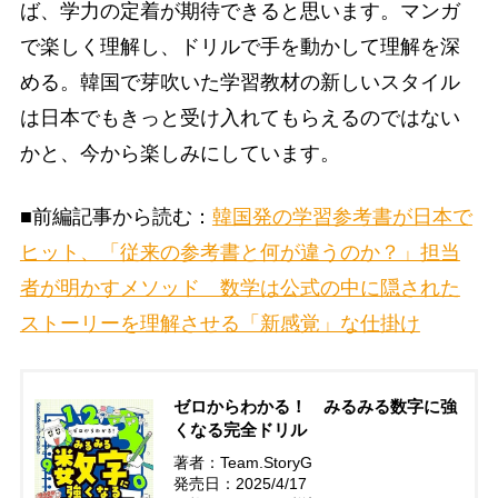
ば、学力の定着が期待できると思います。マンガ
で楽しく理解し、ドリルで手を動かして理解を深
める。韓国で芽吹いた学習教材の新しいスタイル
は日本でもきっと受け入れてもらえるのではない
かと、今から楽しみにしています。
■前編記事から読む：
韓国発の学習参考書が日本で
ヒット、「従来の参考書と何が違うのか？」担当
者が明かすメソッド 数学は公式の中に隠された
ストーリーを理解させる「新感覚」な仕掛け
ゼロからわかる！ みるみる数字に強
くなる完全ドリル
著者：Team.StoryG
発売日：2025/4/17