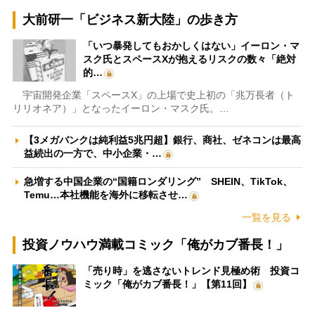
大前研一「ビジネス新大陸」の歩き方
「いつ暴発してもおかしくはない」イーロン・マ
スク氏とスペースXが抱えるリスクの数々「絶対
的…
宇宙開発企業「スペースX」の上場で史上初の「兆万長者（ト
リリオネア）」となったイーロン・マスク氏。…
【3メガバンクは純利益5兆円超】銀行、商社、ゼネコンは最高
益続出の一方で、中小企業・…
急増する中国企業の“国籍ロンダリング” SHEIN、TikTok、
Temu…本社機能を海外に移転させ…
一覧を見る
投資ノウハウ満載コミック「俺がカブ番長！」
「売り時」を逃さないトレンド見極め術 投資コ
ミック「俺がカブ番長！」【第11回】