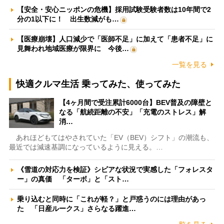
【安全・安心ニッポンの危機】採用試験受験者数は10年間で2
分の1以下に！ 出生数減がも…
【医療崩壊】人口減少で「医師不足」に加えて「患者不足」に
見舞われ地域医療が限界に 今後…
一覧を見る
快適クルマ生活 乗ってみた、使ってみた
【4ヶ月間で受注累計6000台】BEV普及の障壁と
なる「航続距離の不安」「充電のストレス」解
消…
あれほどもてはやされていた「EV（BEV）シフト」の潮流も、
最近では減速基調になっているように見える。…
《雪道の対応力を検証》シビアな状況で実感した「フォレスタ
ー」の真価 「ターボ」と「スト…
乗り込むと同時に「これが軽？」と戸惑うのには理由があっ
た 「日産ルークス」さらなる躍進…