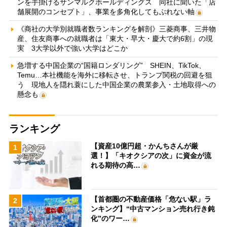
ンを手掛けるサンマルクホールディングス 同社に聞いた「店
舗展開のコンセプト」、事業を多角化してもぶれない軸
《商社の大学別就職者数ランキングを解剖》三菱商事、三井物
産、住友商事への就職者は「東大・早大・慶大で約6割」の現
実 3大学以外で強い大学はどこか
急増する中国企業の“国籍ロンダリング” SHEIN、TikTok、
Temu…本社機能を海外に移転させ、トランプ関税の回避を狙
う 現地人を隠れ蓑にした中国企業の農業参入・土地取得への
懸念も
ランキング
【資産10億円超・かんちさんが厳
1
選！】「キオクシアの次」に資金が流
れる期待の高…
【首都圏の不動産価格「危ない駅」ラ
2
ンキング】“中古マンション売れ行き鈍
化”のワー…