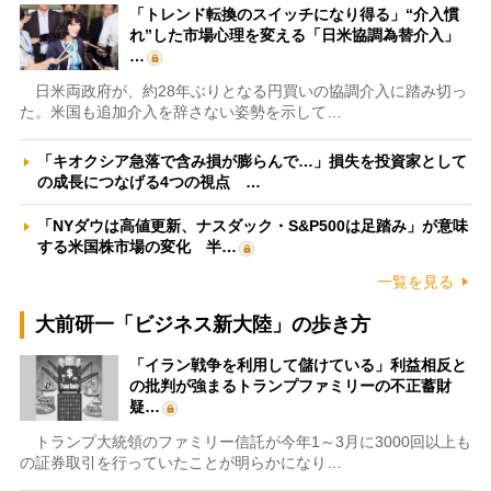
「トレンド転換のスイッチになり得る」“介入慣
れ”した市場心理を変える「日米協調為替介入」
…
日米両政府が、約28年ぶりとなる円買いの協調介入に踏み切っ
た。米国も追加介入を辞さない姿勢を示して…
「キオクシア急落で含み損が膨らんで…」損失を投資家として
の成長につなげる4つの視点 …
「NYダウは高値更新、ナスダック・S&P500は足踏み」が意味
する米国株市場の変化 半…
一覧を見る
大前研一「ビジネス新大陸」の歩き方
「イラン戦争を利用して儲けている」利益相反と
の批判が強まるトランプファミリーの不正蓄財
疑…
トランプ大統領のファミリー信託が今年1～3月に3000回以上も
の証券取引を行っていたことが明らかになり…