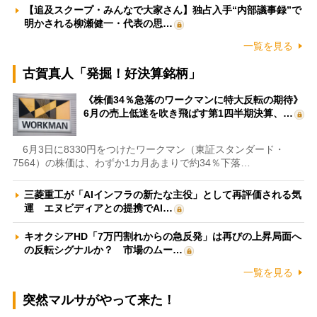
【追及スクープ・みんなで大家さん】独占入手“内部議事録”で
明かされる柳瀬健一・代表の思…
一覧を見る
古賀真人「発掘！好決算銘柄」
《株価34％急落のワークマンに特大反転の期待》
6月の売上低迷を吹き飛ばす第1四半期決算、…
6月3日に8330円をつけたワークマン（東証スタンダード・
7564）の株価は、わずか1カ月あまりで約34％下落…
三菱重工が「AIインフラの新たな主役」として再評価される気
運 エヌビディアとの提携でAI…
キオクシアHD「7万円割れからの急反発」は再びの上昇局面へ
の反転シグナルか？ 市場のムー…
一覧を見る
突然マルサがやって来た！