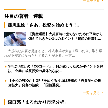
一覧を見る
注目の著者・連載
藤川里絵「さあ、投資を始めよう！」
【資産運用】大災害時に慌てないために平時から
備えておきたい3つのポイント「資産の棚卸し…
大規模な災害が起きると、株式市場が大きく動いたり、取引環
境が不安定になったりすることがある。一方…
5年ぶり改訂の「CGコード」、何が変わったのかポイントを解
説 企業に成長投資の具体的な説…
【令和のPKOか】GPIFをめぐる片山財務相の「円資産への投
資拡大」発言の波紋 「国債重視」…
一覧を見る
森口亮「まるわかり市況分析」