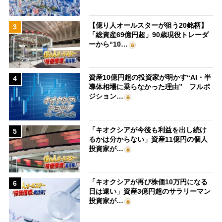
【億り人オールスターが狙う20銘柄】
3
「総資産69億円超」90歳現役トレーダ
ーから“10…
資産10億円超の投資家が明かす“AI・半
4
導体相場に乗らなかった理由” フルポ
ジション…
「キオクシアが今後も利益を出し続け
5
るかは分からない」資産11億円の個人
投資家が…
「キオクシアが再び株価10万円になる
6
日は遠い」資産3億円超のサラリーマン
投資家が…