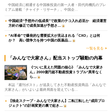
中国経済に精通する中国株投資の第一人者・田代尚機氏のプレ
ミアム連載「チャイナ・リサーチ」。中国企…
中国経済“予想外の低成長”で政策のテコ入れ必至か 経済運営
方針の修正で成長加速が予想さ…
“AI革命”で爆発的な需要拡大が見込まれる「CXO」とは何
か？ 高い競争力を持つ中国の医薬品…
一覧を見る
「みんなで大家さん」配当ストップ騒動の内幕
《ついに見えた問題の核心》「みんなで大家さ
ん」2000億円超不動産投資トラブル“異常なく
ら…
本誌『週刊ポスト』が追及してきた不動産投資商品「みんなで
大家さん」がいよいよ最終局面を迎えている…
【独走スクープ・みんなで大家さん】二転三転した“成田プロ
ジェクト”の計画変更の裏で起き…