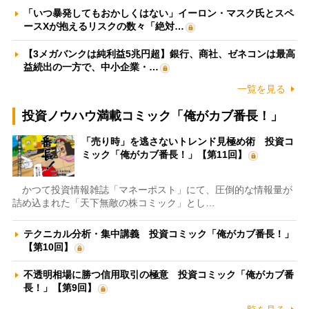
「いつ暴発してもおかしくはない」イーロン・マスク氏とスペ
ースXが抱えるリスクの数々「絶対…
【3メガバンクは純利益5兆円超】銀行、商社、ゼネコンは最高
益続出の一方で、中小企業・…
一覧を見る
投資ノウハウ満載コミック「俺がカブ番長！」
「売り時」を逃さないトレンド見極め術 投資コ
ミック「俺がカブ番長！」【第11回】
かつて投資情報雑誌「マネーポスト」にて、圧倒的な情報量が
詰め込まれた「天下無敵の株コミック」とし…
テクニカル分析・集中講義 投資コミック「俺がカブ番長！」
【第10回】
不透明相場に勝つ信用取引の極意 投資コミック「俺がカブ番
長！」【第9回】