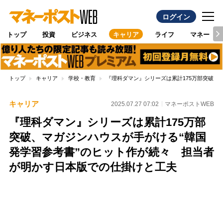
ログイン
トップ
投資
ビジネス
キャリア
ライフ
マネー
トップ
キャリア
学校・教育
『理科ダマン』シリーズは累計175万部突破、
キャリア
2025.07.27 07:02
マネーポストWEB
『理科ダマン』シリーズは累計175万部
突破、マガジンハウスが手がける“韓国
発学習参考書”のヒット作が続々 担当者
が明かす日本版での仕掛けと工夫
Loaded
:
100.00%
/
Unmute