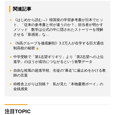
関連記事
《はじめから読む→》韓国発の学習参考書が日本でヒッ
ト、「従来の参考書と何が違うのか？」担当者が明かす
メソッド 数学は公式の中に隠されたストーリーを理解
させる「新感覚」な…
《N高グループを徹底解剖》3.2万人が在学する巨大通信
制高校の秘密
中学受験で「第1志望ギリギリ」より「第2志望への上位
進学」のほうが成功につながるという衝撃データ
自由な校風の超進学校、生徒の“暴走”に歯止めをかける教
師の言葉
幼稚舎上がりは別格？ 私が見た「本物慶應ボーイ」の
金銭感覚
注目TOPIC