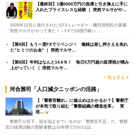
【最終回】1億6000万円の負債と引き換えに手に
入れたプライスレスな経験 ｜ 突然マルサがや…
2009年12月に発行された元FXトレーダー・磯貝清明氏の著書
『突然マルサがやって来た！～FXで10億円稼い…
【第9回】もう一度FXでリベンジ！ 種銭は差し押さえを免れ
た”ヒミツのお金” ｜ 突然マルサ…
【第8回】年利はなんと14.6％！ 毎日5万円超の延滞税が積み
上がっていく ｜ 突然マルサ…
一覧を見る
河合雅司「人口減少ニッポンの活路」
【「警察官離れ」に歯止めはかかるか？】警察庁
が本気で取り組む「警察組織の構造改革」 実
現…
警察庁が目下、頭を悩ませているのが「警察官不足」だ。警察
官の採用試験の受験者数は10年間で2分の1以…