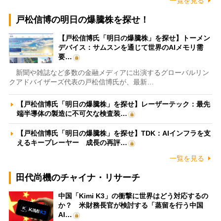
一覧を見る
戸松信博の明日の爆騰株を探せ！
【戸松信博氏「明日の爆騰株」を探せ】トーメン
デバイス：サムスンを通じて世界のAIメモリ需
要…
新聞や雑誌など多数の金融メディアに出演するグローバルリン
クアドバイザーズ代表の戸松信博氏が、最新…
【戸松信博氏「明日の爆騰株」を探せ】レーザーテック：最先
端半導体の製造に不可欠な検査装…
【戸松信博氏「明日の爆騰株」を探せ】TDK：AIインフラを支
えるキープレーヤー 成長の再評…
一覧を見る
田代尚機のチャイナ・リサーチ
中国「Kimi K3」の衝撃に世界はどう対応するの
か？ 米財務長官が検討する「蒸留を行う中国
AI…