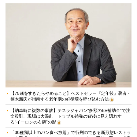
【75歳をすぎたらやめること】ベストセラー『定年後』著者・
楠木新氏が指南する老年期の好循環を呼び込む方法
【納車時に複数の事故】テスラジャパン“多額のEV補助金”で注
文殺到、現場は大混乱 トラブル続発の背後に見え隠れす
る“イーロンの右腕”の影
「30種類以上のパン食べ放題」で行列のできる新形態レストラ