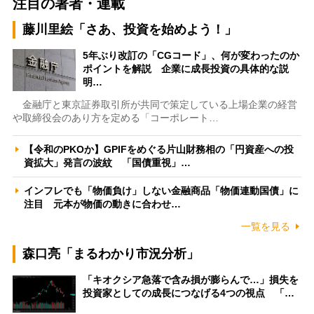
注目の著者・連載
藤川里絵「さあ、投資を始めよう！」
5年ぶり改訂の「CGコード」、何が変わったのか
ポイントを解説 企業に成長投資の具体的な説
明…
金融庁と東京証券取引所が共同で策定している上場企業の経営
や取締役会のあり方を定める「コーポレート…
【令和のPKOか】GPIFをめぐる片山財務相の「円資産への投
資拡大」発言の波紋 「国債重視」…
インフレでも「物価負け」しない金融商品「物価連動国債」に
注目 元本が物価の動きに合わせ…
一覧を見る
森口亮「まるわかり市況分析」
「キオクシア急落で含み損が膨らんで…」損失を
投資家としての成長につなげる4つの視点 「…