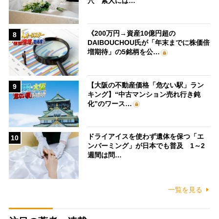
穴 素人には…
《200万円→資産10億円超の
8
DAIBOUCHOU氏が「年末までに株価倍
増期待」の5銘柄を公…
【大阪の不動産価格「危ない駅」ラン
9
キング】“中古マンション売れ行き鈍
化”のワース…
ドライアイスを使わず遺体を保つ「エ
10
ンバーミング」が日本でも普及 1～2
週間は問…
一覧を見る