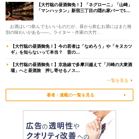
【大竹聡の昼酒御免！】「ネグローニ」「山崎」
「マンハッタン」新宿三丁目の隠れ家バーで1…
お酒はいつ飲んでもいいものだが、昼から飲むお酒にはまた格
別の味わいがある――。ライター・作家の大竹…
【大竹聡の昼酒御免！】今の若者は「なめろう」や「キヌカツ
ギ」を知らないって本当？ 昔の…
【大竹聡の昼酒御免！】京急線で多摩川越えて「川崎の大衆酒
場」へと昼酒旅 押し寄せるノス…
一覧を見る
著者・連載の一覧を見る