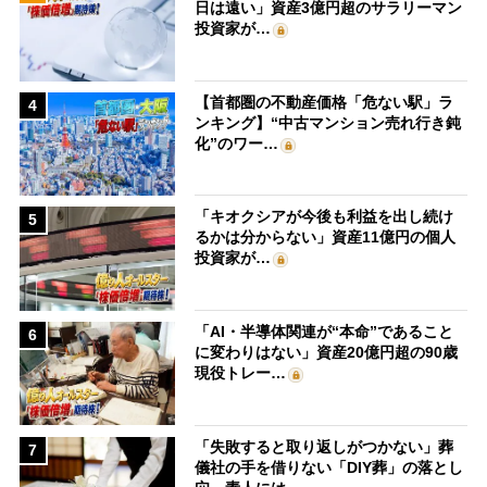
日は遠い」資産3億円超のサラリーマン
投資家が…
【首都圏の不動産価格「危ない駅」ラ
4
ンキング】“中古マンション売れ行き鈍
化”のワー…
「キオクシアが今後も利益を出し続け
5
るかは分からない」資産11億円の個人
投資家が…
「AI・半導体関連が“本命”であること
6
に変わりはない」資産20億円超の90歳
現役トレー…
「失敗すると取り返しがつかない」葬
7
儀社の手を借りない「DIY葬」の落とし