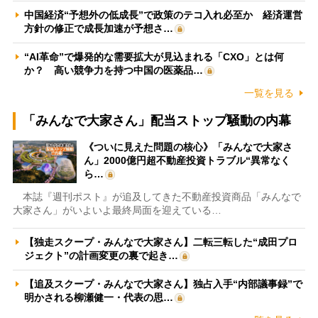
中国経済“予想外の低成長”で政策のテコ入れ必至か 経済運営
方針の修正で成長加速が予想さ…
“AI革命”で爆発的な需要拡大が見込まれる「CXO」とは何
か？ 高い競争力を持つ中国の医薬品…
一覧を見る
「みんなで大家さん」配当ストップ騒動の内幕
《ついに見えた問題の核心》「みんなで大家さ
ん」2000億円超不動産投資トラブル“異常なく
ら…
本誌『週刊ポスト』が追及してきた不動産投資商品「みんなで
大家さん」がいよいよ最終局面を迎えている…
【独走スクープ・みんなで大家さん】二転三転した“成田プロ
ジェクト”の計画変更の裏で起き…
【追及スクープ・みんなで大家さん】独占入手“内部議事録”で
明かされる柳瀬健一・代表の思…