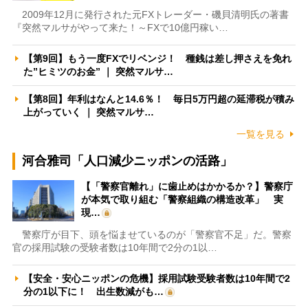
2009年12月に発行された元FXトレーダー・磯貝清明氏の著書
『突然マルサがやって来た！～FXで10億円稼い…
【第9回】もう一度FXでリベンジ！ 種銭は差し押さえを免れ
た”ヒミツのお金” ｜ 突然マルサ…
【第8回】年利はなんと14.6％！ 毎日5万円超の延滞税が積み
上がっていく ｜ 突然マルサ…
一覧を見る
河合雅司「人口減少ニッポンの活路」
【「警察官離れ」に歯止めはかかるか？】警察庁
が本気で取り組む「警察組織の構造改革」 実
現…
警察庁が目下、頭を悩ませているのが「警察官不足」だ。警察
官の採用試験の受験者数は10年間で2分の1以…
【安全・安心ニッポンの危機】採用試験受験者数は10年間で2
分の1以下に！ 出生数減がも…