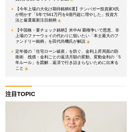
【今年上場の大化け期待銘柄6選】テンバガー投資家X氏
が明かす「5年で561万円を6億円超に増やした」投資方
法と厳選最新注目銘柄
【中国株・要チェック銘柄】米中AI 覇権争いで恩恵、非
上場のファーウェイの代わりに狙いたい「本土最大のフ
ァンドリー銘柄」を田代尚機氏が解説
定年後の「住宅ローン破産」を防ぐ、金利上昇局面の防
衛術 残債・金利ごとの返済月額の変動、変動金利の「5
年ルール」を図解…返済で行き詰まらないために出来る
こと
注目TOPIC