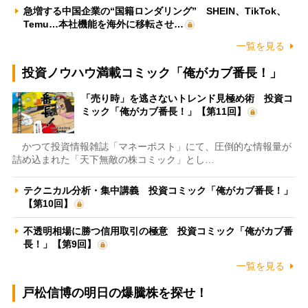
急増する中国企業の“国籍ロンダリング” SHEIN、TikTok、
Temu…本社機能を海外に移転させ…
一覧を見る
投資ノウハウ満載コミック「俺がカブ番長！」
「売り時」を逃さないトレンド見極め術 投資コ
ミック「俺がカブ番長！」【第11回】
かつて投資情報雑誌「マネーポスト」にて、圧倒的な情報量が
詰め込まれた「天下無敵の株コミック」とし…
テクニカル分析・集中講義 投資コミック「俺がカブ番長！」
【第10回】
不透明相場に勝つ信用取引の極意 投資コミック「俺がカブ番
長！」【第9回】
一覧を見る
戸松信博の明日の爆騰株を探せ！