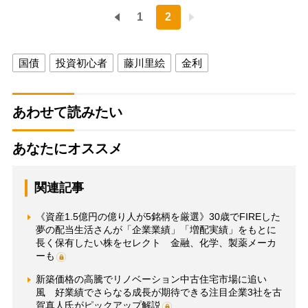
1
2
国債
投資初心者
藤川里絵
金利
あわせて読みたい
あなたにオススメ
関連記事
《資産1.5億円の億り人が5銘柄を厳選》30歳でFIREした
夢の配当生活さんが「企業業績」「増配実績」をもとに
長く保有したい株をセレクト 金融、化学、製薬メーカ
ーも
新築価格の高騰でリノベーション中古住宅市場に追い
風 好業績でさらなる成長が期待できる注目企業3社を古
賀真人氏がピックアップ解説