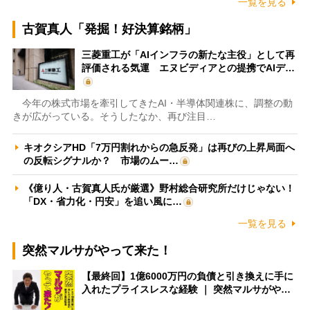
一覧を見る
古賀真人「発掘！好決算銘柄」
三菱重工が「AIインフラの新たな主役」として再
評価される気運 エヌビディアとの提携でAIデ…
今年の株式市場を牽引してきたAI・半導体関連株に、調整の動
きが広がっている。そうしたなか、再び注目…
キオクシアHD「7万円割れからの急反発」は再びの上昇局面へ
の反転シグナルか？ 市場のムー…
《億り人・古賀真人氏が厳選》野村総合研究所だけじゃない！
「DX・省力化・円安」を追い風に…
一覧を見る
突然マルサがやって来た！
【最終回】1億6000万円の負債と引き換えに手に
入れたプライスレスな経験 ｜ 突然マルサがや…