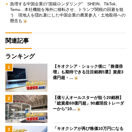
急増する中国企業の“国籍ロンダリング” SHEIN、TikTok、
Temu…本社機能を海外に移転させ、トランプ関税の回避を狙
う 現地人を隠れ蓑にした中国企業の農業参入・土地取得への
懸念も
関連記事
ランキング
【キオクシア・ショック後に「株価倍
1
増」も期待できる注目銘柄5選】資産3
億円超・…
【億り人オールスターが狙う20銘柄】
2
「総資産69億円超」90歳現役トレーダ
ーから“10…
「キオクシアが再び株価10万円になる
3