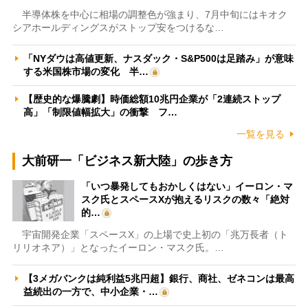
半導体株を中心に相場の調整色が強まり、7月中旬にはキオク
シアホールディングスがストップ安をつけるな…
「NYダウは高値更新、ナスダック・S&P500は足踏み」が意味
する米国株市場の変化 半…
【歴史的な爆騰劇】時価総額10兆円企業が「2連続ストップ
高」「制限値幅拡大」の衝撃 フ…
一覧を見る
大前研一「ビジネス新大陸」の歩き方
「いつ暴発してもおかしくはない」イーロン・マ
スク氏とスペースXが抱えるリスクの数々「絶対
的…
宇宙開発企業「スペースX」の上場で史上初の「兆万長者（ト
リリオネア）」となったイーロン・マスク氏。…
【3メガバンクは純利益5兆円超】銀行、商社、ゼネコンは最高
益続出の一方で、中小企業・…