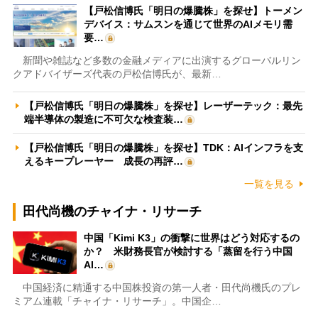
【戸松信博氏「明日の爆騰株」を探せ】トーメン
デバイス：サムスンを通じて世界のAIメモリ需
要…
新聞や雑誌など多数の金融メディアに出演するグローバルリン
クアドバイザーズ代表の戸松信博氏が、最新…
【戸松信博氏「明日の爆騰株」を探せ】レーザーテック：最先
端半導体の製造に不可欠な検査装…
【戸松信博氏「明日の爆騰株」を探せ】TDK：AIインフラを支
えるキープレーヤー 成長の再評…
一覧を見る
田代尚機のチャイナ・リサーチ
中国「Kimi K3」の衝撃に世界はどう対応するの
か？ 米財務長官が検討する「蒸留を行う中国
AI…
中国経済に精通する中国株投資の第一人者・田代尚機氏のプレ
ミアム連載「チャイナ・リサーチ」。中国企…