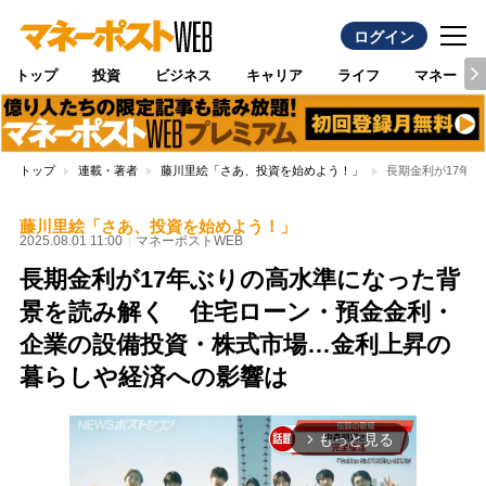
ログイン
トップ
投資
ビジネス
キャリア
ライフ
マネー
トップ
連載・著者
藤川里絵「さあ、投資を始めよう！」
長期金利が17年
藤川里絵「さあ、投資を始めよう！」
2025.08.01 11:00
マネーポストWEB
長期金利が17年ぶりの高水準になった背
景を読み解く 住宅ローン・預金金利・
企業の設備投資・株式市場…金利上昇の
暮らしや経済への影響は
もっと見る
arrow_forward_ios