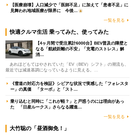
【医療崩壊】人口減少で「医師不足」に加えて「患者不足」に
見舞われ地域医療が限界に 今後…
一覧を見る
快適クルマ生活 乗ってみた、使ってみた
【4ヶ月間で受注累計6000台】BEV普及の障壁と
なる「航続距離の不安」「充電のストレス」解
消…
あれほどもてはやされていた「EV（BEV）シフト」の潮流も、
最近では減速基調になっているように見える。…
《雪道の対応力を検証》シビアな状況で実感した「フォレスタ
ー」の真価 「ターボ」と「スト…
乗り込むと同時に「これが軽？」と戸惑うのには理由があっ
た 「日産ルークス」さらなる躍進…
一覧を見る
大竹聡の「昼酒御免！」