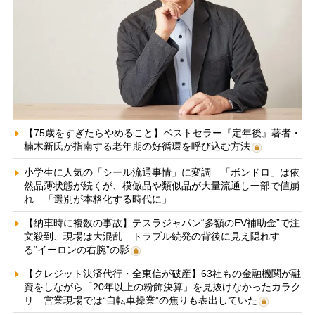
【75歳をすぎたらやめること】ベストセラー『定年後』著者・
楠木新氏が指南する老年期の好循環を呼び込む方法
小学生に人気の「シール流通事情」に変調 「ボンドロ」は依
然品薄状態が続くが、模倣品や類似品が大量流通し一部で値崩
れ 「選別が本格化する時代に」
【納車時に複数の事故】テスラジャパン“多額のEV補助金”で注
文殺到、現場は大混乱 トラブル続発の背後に見え隠れす
る“イーロンの右腕”の影
【クレジット決済代行・全東信が破産】63社もの金融機関が融
資をしながら「20年以上の粉飾決算」を見抜けなかったカラク
リ 営業現場では“自転車操業”の焦りも表出していた