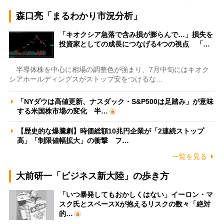
森口亮「まるわかり市況分析」
「キオクシア急落で含み損が膨らんで…」損失を
投資家としての成長につなげる4つの視点 「…
半導体株を中心に相場の調整色が強まり、7月中旬にはキオク
シアホールディングスがストップ安をつけるな…
「NYダウは高値更新、ナスダック・S&P500は足踏み」が意味
する米国株市場の変化 半…
【歴史的な爆騰劇】時価総額10兆円企業が「2連続ストップ
高」「制限値幅拡大」の衝撃 フ…
一覧を見る
大前研一「ビジネス新大陸」の歩き方
「いつ暴発してもおかしくはない」イーロン・マ
スク氏とスペースXが抱えるリスクの数々「絶対
的…