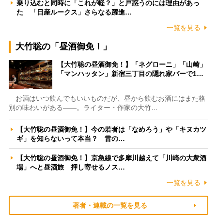
乗り込むと同時に「これが軽？」と戸惑うのには理由があっ
た 「日産ルークス」さらなる躍進…
一覧を見る
大竹聡の「昼酒御免！」
【大竹聡の昼酒御免！】「ネグローニ」「山崎」
「マンハッタン」新宿三丁目の隠れ家バーで1…
お酒はいつ飲んでもいいものだが、昼から飲むお酒にはまた格
別の味わいがある――。ライター・作家の大竹…
【大竹聡の昼酒御免！】今の若者は「なめろう」や「キヌカツ
ギ」を知らないって本当？ 昔の…
【大竹聡の昼酒御免！】京急線で多摩川越えて「川崎の大衆酒
場」へと昼酒旅 押し寄せるノス…
一覧を見る
著者・連載の一覧を見る