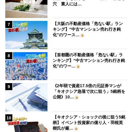
穴 素人には…
【大阪の不動産価格「危ない駅」ラン
7
キング】“中古マンション売れ行き鈍
化”のワース…
【首都圏の不動産価格「危ない駅」ラ
8
ンキング】“中古マンション売れ行き鈍
化”のワー…
《2年弱で資産17.5倍の元証券マンが
9
「キオクシア急落で次に狙う」5銘柄を
公開》10…
【キオクシア・ショックの後に狙う5銘
10
柄】イベント投資家の億り人・羽根英
樹氏が厳…