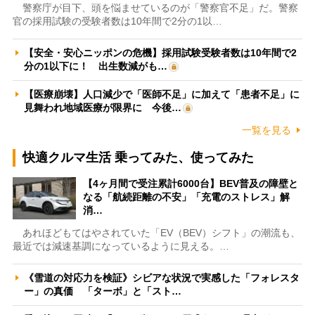
警察庁が目下、頭を悩ませているのが「警察官不足」だ。警察
官の採用試験の受験者数は10年間で2分の1以…
【安全・安心ニッポンの危機】採用試験受験者数は10年間で2
分の1以下に！ 出生数減がも…
【医療崩壊】人口減少で「医師不足」に加えて「患者不足」に
見舞われ地域医療が限界に 今後…
一覧を見る
快適クルマ生活 乗ってみた、使ってみた
【4ヶ月間で受注累計6000台】BEV普及の障壁と
なる「航続距離の不安」「充電のストレス」解
消…
あれほどもてはやされていた「EV（BEV）シフト」の潮流も、
最近では減速基調になっているように見える。…
《雪道の対応力を検証》シビアな状況で実感した「フォレスタ
ー」の真価 「ターボ」と「スト…