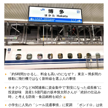
「約5時間かかるし、料金も高いのになぜ？」東京～博多間の
移動に飛行機ではなく新幹線を選ぶ人の事情
キオクシアなどAI関連株に資金集中で“割安になった成長株”に
投資妙味 資産1.5億円超の坂本慎太郎さんが「絶好の仕込み
時」と考える防衛・食品銘柄を紹介
小学生に人気の「シール流通事情」に変調 「ボンドロ」は依