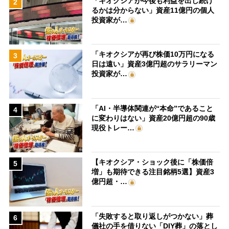
「キオクシアが今後も利益を出し続け
2
るかは分からない」資産11億円の個人
投資家が…
「キオクシアが再び株価10万円になる
3
日は遠い」資産3億円超のサラリーマン
投資家が…
「AI・半導体関連が“本命”であること
4
に変わりはない」資産20億円超の90歳
現役トレー…
【キオクシア・ショック後に「株価倍
5
増」も期待できる注目銘柄5選】資産3
億円超・…
「失敗すると取り返しがつかない」葬
6
儀社の手を借りない「DIY葬」の落とし