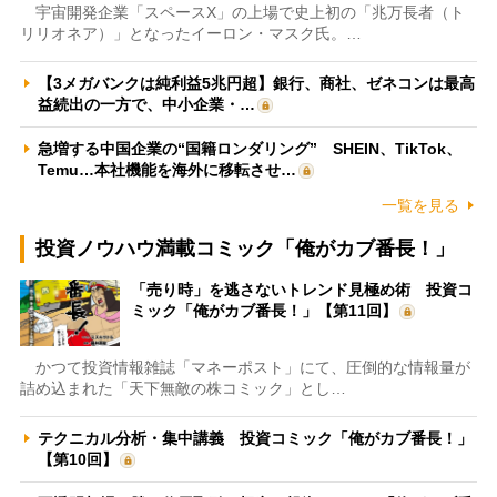
宇宙開発企業「スペースX」の上場で史上初の「兆万長者（ト
リリオネア）」となったイーロン・マスク氏。…
【3メガバンクは純利益5兆円超】銀行、商社、ゼネコンは最高
益続出の一方で、中小企業・…
急増する中国企業の“国籍ロンダリング” SHEIN、TikTok、
Temu…本社機能を海外に移転させ…
一覧を見る
投資ノウハウ満載コミック「俺がカブ番長！」
「売り時」を逃さないトレンド見極め術 投資コ
ミック「俺がカブ番長！」【第11回】
かつて投資情報雑誌「マネーポスト」にて、圧倒的な情報量が
詰め込まれた「天下無敵の株コミック」とし…
テクニカル分析・集中講義 投資コミック「俺がカブ番長！」
【第10回】