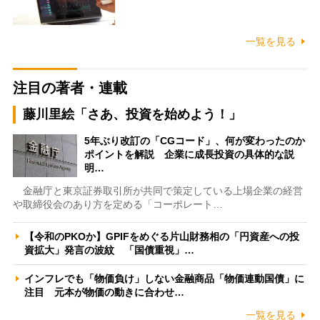
一覧を見る
注目の著者・連載
藤川里絵「さあ、投資を始めよう！」
5年ぶり改訂の「CGコード」、何が変わったのか
ポイントを解説 企業に成長投資の具体的な説
明…
金融庁と東京証券取引所が共同で策定している上場企業の経営
や取締役会のあり方を定める「コーポレート…
【令和のPKOか】GPIFをめぐる片山財務相の「円資産への投
資拡大」発言の波紋 「国債重視」…
インフレでも「物価負け」しない金融商品「物価連動国債」に
注目 元本が物価の動きに合わせ…
一覧を見る