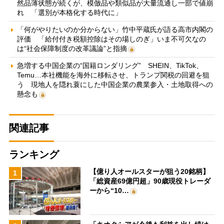
然品薄状態が続くが、模倣品や類似品が大量流通し一部で値崩
れ 「選別が本格化する時代に」
「何がやりたいのか分からない」竹中平蔵氏が語る高市内閣の
評価 「給付付き税額控除はその場しのぎ」いま不可欠なの
は“社会保障制度の改革議論”と指摘
急増する中国企業の“国籍ロンダリング” SHEIN、TikTok、
Temu…本社機能を海外に移転させ、トランプ関税の回避を狙
う 現地人を隠れ蓑にした中国企業の農業参入・土地取得への
懸念も
関連記事
ランキング
【億り人オールスターが狙う20銘柄】
1
「総資産69億円超」90歳現役トレーダ
ーから“10…