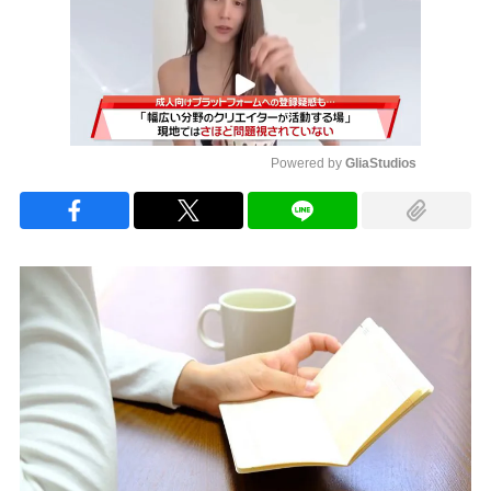
Powered by 
GliaStudios
Mute