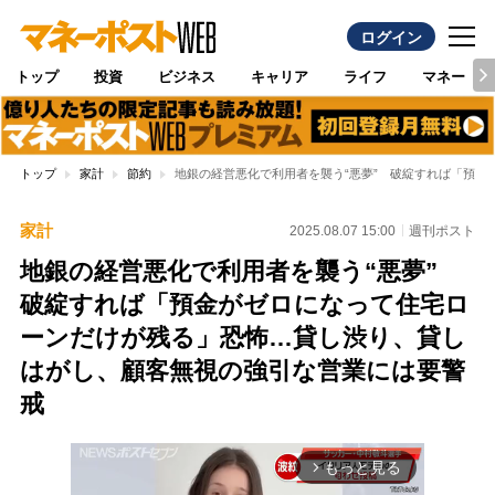
ログイン
トップ
投資
ビジネス
キャリア
ライフ
マネー
トップ
家計
節約
地銀の経営悪化で利用者を襲う“悪夢” 破綻すれば「預
家計
2025.08.07 15:00
週刊ポスト
地銀の経営悪化で利用者を襲う“悪夢”
破綻すれば「預金がゼロになって住宅ロ
ーンだけが残る」恐怖…貸し渋り、貸し
はがし、顧客無視の強引な営業には要警
戒
もっと見る
arrow_forward_ios