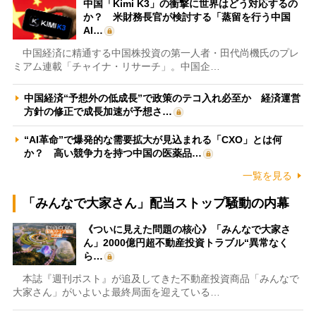
中国「Kimi K3」の衝撃に世界はどう対応するの
か？ 米財務長官が検討する「蒸留を行う中国
AI…
中国経済に精通する中国株投資の第一人者・田代尚機氏のプレ
ミアム連載「チャイナ・リサーチ」。中国企…
中国経済“予想外の低成長”で政策のテコ入れ必至か 経済運営
方針の修正で成長加速が予想さ…
“AI革命”で爆発的な需要拡大が見込まれる「CXO」とは何
か？ 高い競争力を持つ中国の医薬品…
一覧を見る
「みんなで大家さん」配当ストップ騒動の内幕
《ついに見えた問題の核心》「みんなで大家さ
ん」2000億円超不動産投資トラブル“異常なく
ら…
本誌『週刊ポスト』が追及してきた不動産投資商品「みんなで
大家さん」がいよいよ最終局面を迎えている…