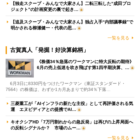
【独走スクープ・みんなで大家さん】二転三転した“成田プロ
ジェクト”の計画変更の裏で起き…
【追及スクープ・みんなで大家さん】独占入手“内部議事録”で
明かされる柳瀬健一・代表の思…
一覧を見る
古賀真人「発掘！好決算銘柄」
《株価34％急落のワークマンに特大反転の期待》
6月の売上低迷を吹き飛ばす第1四半期決算、…
6月3日に8330円をつけたワークマン（東証スタンダード・
7564）の株価は、わずか1カ月あまりで約34％下落…
三菱重工が「AIインフラの新たな主役」として再評価される気
運 エヌビディアとの提携でAI…
キオクシアHD「7万円割れからの急反発」は再びの上昇局面へ
の反転シグナルか？ 市場のムー…
一覧を見る