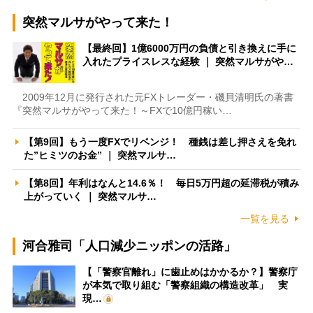
突然マルサがやって来た！
【最終回】1億6000万円の負債と引き換えに手に
入れたプライスレスな経験 ｜ 突然マルサがや…
2009年12月に発行された元FXトレーダー・磯貝清明氏の著書
『突然マルサがやって来た！～FXで10億円稼い…
【第9回】もう一度FXでリベンジ！ 種銭は差し押さえを免れ
た”ヒミツのお金” ｜ 突然マルサ…
【第8回】年利はなんと14.6％！ 毎日5万円超の延滞税が積み
上がっていく ｜ 突然マルサ…
一覧を見る
河合雅司「人口減少ニッポンの活路」
【「警察官離れ」に歯止めはかかるか？】警察庁
が本気で取り組む「警察組織の構造改革」 実
現…