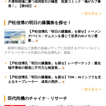
不透明相場に勝つ信用取引の極意 投資コミック「俺がカブ番
長！」【第9回】
一覧を見る
戸松信博の明日の爆騰株を探せ！
【戸松信博氏「明日の爆騰株」を探せ】トーメン
デバイス：サムスンを通じて世界のAIメモリ需
要…
新聞や雑誌など多数の金融メディアに出演するグローバルリン
クアドバイザーズ代表の戸松信博氏が、最新…
【戸松信博氏「明日の爆騰株」を探せ】レーザーテック：最先
端半導体の製造に不可欠な検査装…
【戸松信博氏「明日の爆騰株」を探せ】TDK：AIインフラを支
えるキープレーヤー 成長の再評…
一覧を見る
田代尚機のチャイナ・リサーチ