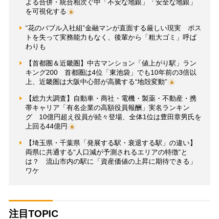
よる合併・統合相次ぐ中「不安な地銀」「安全な地銀」
を可視化する
“花のバブル入社組”金融マンが直面する厳しい現実 ポス
トを失って実務能力もなく、後輩から「粗大ゴミ」呼ば
わりも
【首都圏＆近畿圏】中古マンション「値上がり駅」ラン
キング200 首都圏は4位「東池袋」でも10年前の3倍以
上、近畿圏は大阪中心部が高騰する“地殻変動”
【総力大調査】自動車・商社・電機・製薬・不動産・携
帯キャリア「有名企業の高額役員報酬」実名ランキン
グ 10億円超え役員が続々登場、全体1位は豊田章男氏を
上回る44億円
【埼玉県・千葉県「発展する駅・衰退する駅」の違い】
両県に共通する“人口減が予測されるエリアの特徴”と
は？ 流山市内の駅に「資産価値の上昇に期待できる」
ワケ
注目TOPIC