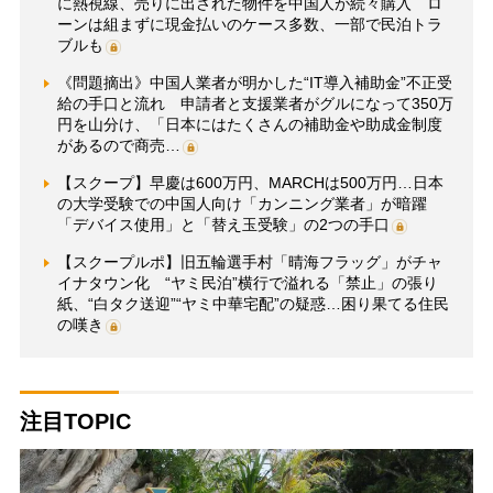
に熱視線、売りに出された物件を中国人が続々購入 ロ
ーンは組まずに現金払いのケース多数、一部で民泊トラ
ブルも
《問題摘出》中国人業者が明かした“IT導入補助金”不正受
給の手口と流れ 申請者と支援業者がグルになって350万
円を山分け、「日本にはたくさんの補助金や助成金制度
があるので商売…
【スクープ】早慶は600万円、MARCHは500万円…日本
の大学受験での中国人向け「カンニング業者」が暗躍
「デバイス使用」と「替え玉受験」の2つの手口
【スクープルポ】旧五輪選手村「晴海フラッグ」がチャ
イナタウン化 “ヤミ民泊”横行で溢れる「禁止」の張り
紙、“白タク送迎”“ヤミ中華宅配”の疑惑…困り果てる住民
の嘆き
注目TOPIC