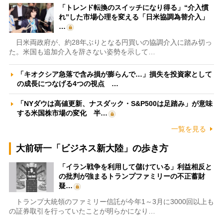
「トレンド転換のスイッチになり得る」“介入慣
れ”した市場心理を変える「日米協調為替介入」
…
日米両政府が、約28年ぶりとなる円買いの協調介入に踏み切っ
た。米国も追加介入を辞さない姿勢を示して…
「キオクシア急落で含み損が膨らんで…」損失を投資家として
の成長につなげる4つの視点 …
「NYダウは高値更新、ナスダック・S&P500は足踏み」が意味
する米国株市場の変化 半…
一覧を見る
大前研一「ビジネス新大陸」の歩き方
「イラン戦争を利用して儲けている」利益相反と
の批判が強まるトランプファミリーの不正蓄財
疑…
トランプ大統領のファミリー信託が今年1～3月に3000回以上も
の証券取引を行っていたことが明らかになり…