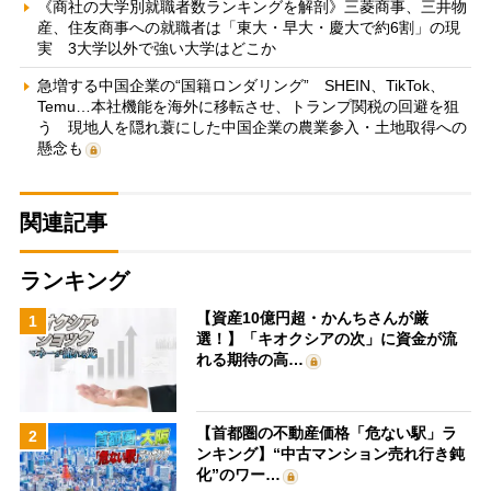
《商社の大学別就職者数ランキングを解剖》三菱商事、三井物
産、住友商事への就職者は「東大・早大・慶大で約6割」の現
実 3大学以外で強い大学はどこか
急増する中国企業の“国籍ロンダリング” SHEIN、TikTok、
Temu…本社機能を海外に移転させ、トランプ関税の回避を狙
う 現地人を隠れ蓑にした中国企業の農業参入・土地取得への
懸念も
関連記事
ランキング
【資産10億円超・かんちさんが厳
1
選！】「キオクシアの次」に資金が流
れる期待の高…
【首都圏の不動産価格「危ない駅」ラ
2
ンキング】“中古マンション売れ行き鈍
化”のワー…