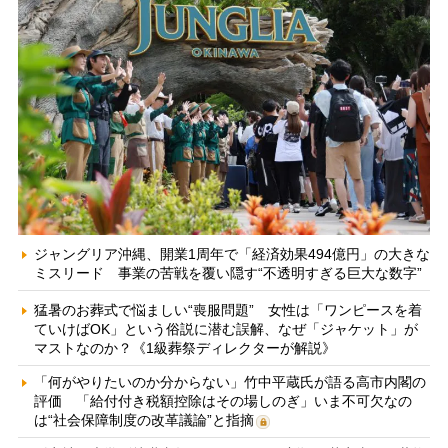
ジャングリア沖縄、開業1周年で「経済効果494億円」の大きな
ミスリード 事業の苦戦を覆い隠す“不透明すぎる巨大な数字”
猛暑のお葬式で悩ましい“喪服問題” 女性は「ワンピースを着
ていけばOK」という俗説に潜む誤解、なぜ「ジャケット」が
マストなのか？《1級葬祭ディレクターが解説》
「何がやりたいのか分からない」竹中平蔵氏が語る高市内閣の
評価 「給付付き税額控除はその場しのぎ」いま不可欠なの
は“社会保障制度の改革議論”と指摘