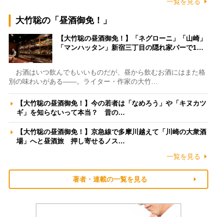
一覧を見る
大竹聡の「昼酒御免！」
【大竹聡の昼酒御免！】「ネグローニ」「山崎」
「マンハッタン」新宿三丁目の隠れ家バーで1…
お酒はいつ飲んでもいいものだが、昼から飲むお酒にはまた格
別の味わいがある――。ライター・作家の大竹…
【大竹聡の昼酒御免！】今の若者は「なめろう」や「キヌカツ
ギ」を知らないって本当？ 昔の…
【大竹聡の昼酒御免！】京急線で多摩川越えて「川崎の大衆酒
場」へと昼酒旅 押し寄せるノス…
一覧を見る
著者・連載の一覧を見る