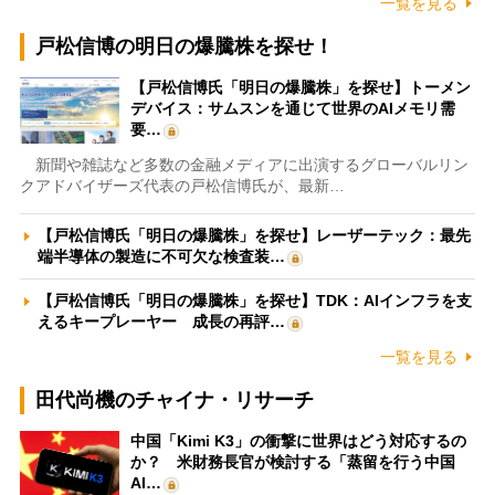
一覧を見る
戸松信博の明日の爆騰株を探せ！
【戸松信博氏「明日の爆騰株」を探せ】トーメン
デバイス：サムスンを通じて世界のAIメモリ需
要…
新聞や雑誌など多数の金融メディアに出演するグローバルリン
クアドバイザーズ代表の戸松信博氏が、最新…
【戸松信博氏「明日の爆騰株」を探せ】レーザーテック：最先
端半導体の製造に不可欠な検査装…
【戸松信博氏「明日の爆騰株」を探せ】TDK：AIインフラを支
えるキープレーヤー 成長の再評…
一覧を見る
田代尚機のチャイナ・リサーチ
中国「Kimi K3」の衝撃に世界はどう対応するの
か？ 米財務長官が検討する「蒸留を行う中国
AI…