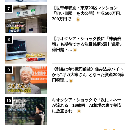
【世帯年収別・東京23区マンション
7
「狙い目駅」を大公開】年収500万円、
700万円で…
【キオクシア・ショック後に「株価倍
8
増」も期待できる注目銘柄5選】資産3
億円超・…
《利益は年5億円前後》住み込みバイト
9
から“ギガ大家さん”となった資産200億
円税理…
キオクシア・ショックで「次にマネー
10
が流れる」16銘柄 AI相場の裏で割安
に放置され…