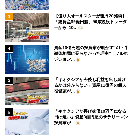
【億り人オールスターが狙う20銘柄】
3
「総資産69億円超」90歳現役トレーダ
ーから“10…
資産10億円超の投資家が明かす“AI・半
4
導体相場に乗らなかった理由” フルポ
ジション…
「キオクシアが今後も利益を出し続け
5
るかは分からない」資産11億円の個人
投資家が…
「キオクシアが再び株価10万円になる
6
日は遠い」資産3億円超のサラリーマン
投資家が…