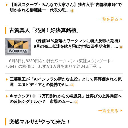
【追及スクープ・みんなで大家さん】独占入手“内部議事録”で
明かされる柳瀬健一・代表の思…
一覧を見る
古賀真人「発掘！好決算銘柄」
《株価34％急落のワークマンに特大反転の期待》
6月の売上低迷を吹き飛ばす第1四半期決算、…
6月3日に8330円をつけたワークマン（東証スタンダード・
7564）の株価は、わずか1カ月あまりで約34％下落…
三菱重工が「AIインフラの新たな主役」として再評価される気
運 エヌビディアとの提携でAI…
キオクシアHD「7万円割れからの急反発」は再びの上昇局面へ
の反転シグナルか？ 市場のムー…
一覧を見る
突然マルサがやって来た！