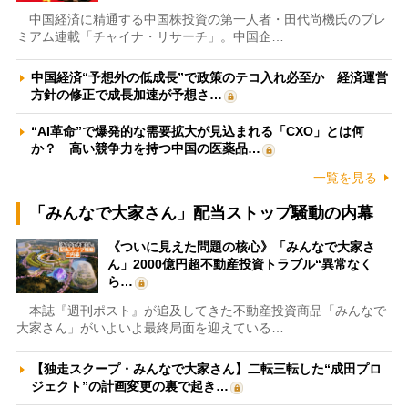
中国経済に精通する中国株投資の第一人者・田代尚機氏のプレ
ミアム連載「チャイナ・リサーチ」。中国企…
中国経済“予想外の低成長”で政策のテコ入れ必至か 経済運営
方針の修正で成長加速が予想さ…
“AI革命”で爆発的な需要拡大が見込まれる「CXO」とは何
か？ 高い競争力を持つ中国の医薬品…
一覧を見る
「みんなで大家さん」配当ストップ騒動の内幕
《ついに見えた問題の核心》「みんなで大家さ
ん」2000億円超不動産投資トラブル“異常なく
ら…
本誌『週刊ポスト』が追及してきた不動産投資商品「みんなで
大家さん」がいよいよ最終局面を迎えている…
【独走スクープ・みんなで大家さん】二転三転した“成田プロ
ジェクト”の計画変更の裏で起き…