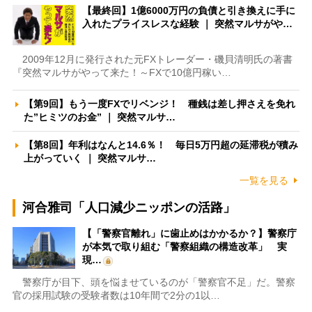
【最終回】1億6000万円の負債と引き換えに手に
入れたプライスレスな経験 ｜ 突然マルサがや…
2009年12月に発行された元FXトレーダー・磯貝清明氏の著書
『突然マルサがやって来た！～FXで10億円稼い…
【第9回】もう一度FXでリベンジ！ 種銭は差し押さえを免れ
た”ヒミツのお金” ｜ 突然マルサ…
【第8回】年利はなんと14.6％！ 毎日5万円超の延滞税が積み
上がっていく ｜ 突然マルサ…
一覧を見る
河合雅司「人口減少ニッポンの活路」
【「警察官離れ」に歯止めはかかるか？】警察庁
が本気で取り組む「警察組織の構造改革」 実
現…
警察庁が目下、頭を悩ませているのが「警察官不足」だ。警察
官の採用試験の受験者数は10年間で2分の1以…