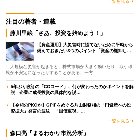
一覧を見る
注目の著者・連載
藤川里絵「さあ、投資を始めよう！」
【資産運用】大災害時に慌てないために平時から
備えておきたい3つのポイント「資産の棚卸し…
大規模な災害が起きると、株式市場が大きく動いたり、取引環
境が不安定になったりすることがある。一方…
5年ぶり改訂の「CGコード」、何が変わったのかポイントを解
説 企業に成長投資の具体的な説…
【令和のPKOか】GPIFをめぐる片山財務相の「円資産への投
資拡大」発言の波紋 「国債重視」…
一覧を見る
森口亮「まるわかり市況分析」