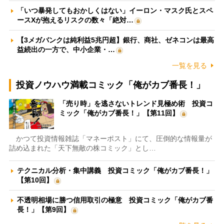
「いつ暴発してもおかしくはない」イーロン・マスク氏とスペ
ースXが抱えるリスクの数々「絶対…
【3メガバンクは純利益5兆円超】銀行、商社、ゼネコンは最高
益続出の一方で、中小企業・…
一覧を見る
投資ノウハウ満載コミック「俺がカブ番長！」
「売り時」を逃さないトレンド見極め術 投資コ
ミック「俺がカブ番長！」【第11回】
かつて投資情報雑誌「マネーポスト」にて、圧倒的な情報量が
詰め込まれた「天下無敵の株コミック」とし…
テクニカル分析・集中講義 投資コミック「俺がカブ番長！」
【第10回】
不透明相場に勝つ信用取引の極意 投資コミック「俺がカブ番
長！」【第9回】