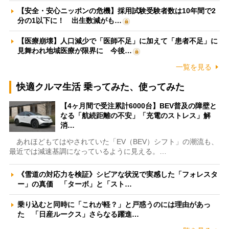
【安全・安心ニッポンの危機】採用試験受験者数は10年間で2
分の1以下に！ 出生数減がも…
【医療崩壊】人口減少で「医師不足」に加えて「患者不足」に
見舞われ地域医療が限界に 今後…
一覧を見る
快適クルマ生活 乗ってみた、使ってみた
【4ヶ月間で受注累計6000台】BEV普及の障壁と
なる「航続距離の不安」「充電のストレス」解
消…
あれほどもてはやされていた「EV（BEV）シフト」の潮流も、
最近では減速基調になっているように見える。…
《雪道の対応力を検証》シビアな状況で実感した「フォレスタ
ー」の真価 「ターボ」と「スト…
乗り込むと同時に「これが軽？」と戸惑うのには理由があっ
た 「日産ルークス」さらなる躍進…