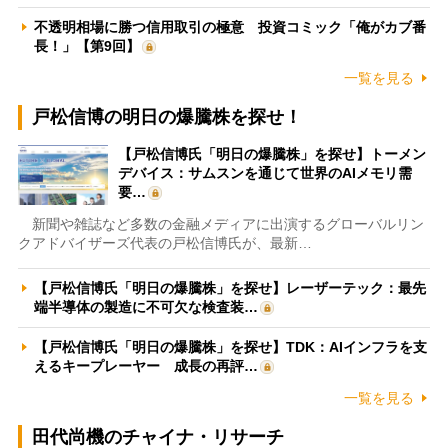
不透明相場に勝つ信用取引の極意 投資コミック「俺がカブ番
長！」【第9回】
一覧を見る
戸松信博の明日の爆騰株を探せ！
【戸松信博氏「明日の爆騰株」を探せ】トーメン
デバイス：サムスンを通じて世界のAIメモリ需
要…
新聞や雑誌など多数の金融メディアに出演するグローバルリン
クアドバイザーズ代表の戸松信博氏が、最新…
【戸松信博氏「明日の爆騰株」を探せ】レーザーテック：最先
端半導体の製造に不可欠な検査装…
【戸松信博氏「明日の爆騰株」を探せ】TDK：AIインフラを支
えるキープレーヤー 成長の再評…
一覧を見る
田代尚機のチャイナ・リサーチ