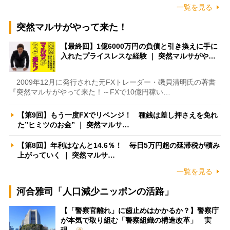
一覧を見る
突然マルサがやって来た！
【最終回】1億6000万円の負債と引き換えに手に
入れたプライスレスな経験 ｜ 突然マルサがや…
2009年12月に発行された元FXトレーダー・磯貝清明氏の著書
『突然マルサがやって来た！～FXで10億円稼い…
【第9回】もう一度FXでリベンジ！ 種銭は差し押さえを免れ
た”ヒミツのお金” ｜ 突然マルサ…
【第8回】年利はなんと14.6％！ 毎日5万円超の延滞税が積み
上がっていく ｜ 突然マルサ…
一覧を見る
河合雅司「人口減少ニッポンの活路」
【「警察官離れ」に歯止めはかかるか？】警察庁
が本気で取り組む「警察組織の構造改革」 実
現…