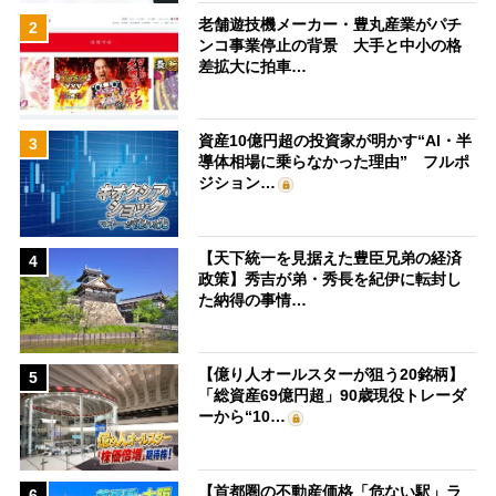
老舗遊技機メーカー・豊丸産業がパチ
2
ンコ事業停止の背景 大手と中小の格
差拡大に拍車…
資産10億円超の投資家が明かす“AI・半
3
導体相場に乗らなかった理由” フルポ
ジション…
【天下統一を見据えた豊臣兄弟の経済
4
政策】秀吉が弟・秀長を紀伊に転封し
た納得の事情…
【億り人オールスターが狙う20銘柄】
5
「総資産69億円超」90歳現役トレーダ
ーから“10…
【首都圏の不動産価格「危ない駅」ラ
6