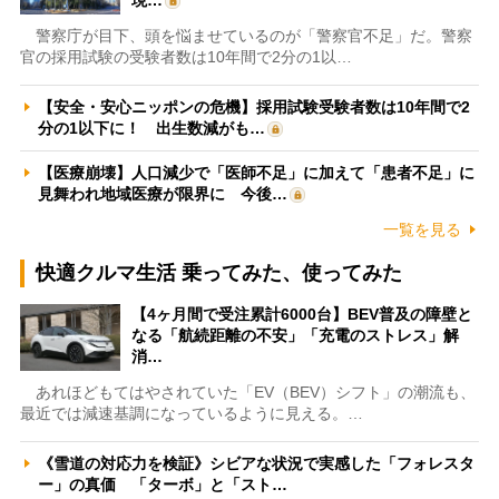
警察庁が目下、頭を悩ませているのが「警察官不足」だ。警察
官の採用試験の受験者数は10年間で2分の1以…
【安全・安心ニッポンの危機】採用試験受験者数は10年間で2
分の1以下に！ 出生数減がも…
【医療崩壊】人口減少で「医師不足」に加えて「患者不足」に
見舞われ地域医療が限界に 今後…
一覧を見る
快適クルマ生活 乗ってみた、使ってみた
【4ヶ月間で受注累計6000台】BEV普及の障壁と
なる「航続距離の不安」「充電のストレス」解
消…
あれほどもてはやされていた「EV（BEV）シフト」の潮流も、
最近では減速基調になっているように見える。…
《雪道の対応力を検証》シビアな状況で実感した「フォレスタ
ー」の真価 「ターボ」と「スト…