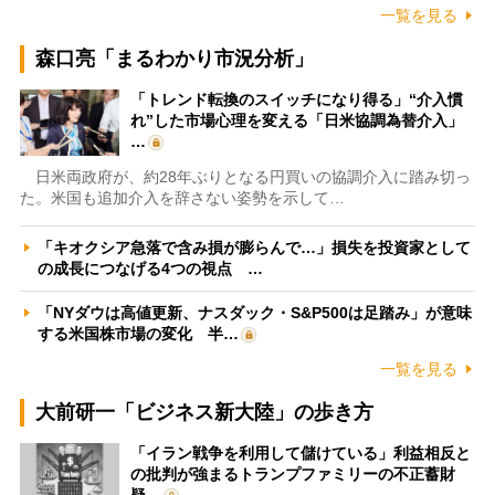
一覧を見る
森口亮「まるわかり市況分析」
「トレンド転換のスイッチになり得る」“介入慣
れ”した市場心理を変える「日米協調為替介入」
…
日米両政府が、約28年ぶりとなる円買いの協調介入に踏み切っ
た。米国も追加介入を辞さない姿勢を示して…
「キオクシア急落で含み損が膨らんで…」損失を投資家として
の成長につなげる4つの視点 …
「NYダウは高値更新、ナスダック・S&P500は足踏み」が意味
する米国株市場の変化 半…
一覧を見る
大前研一「ビジネス新大陸」の歩き方
「イラン戦争を利用して儲けている」利益相反と
の批判が強まるトランプファミリーの不正蓄財
疑…