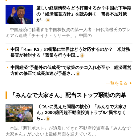
厳しい経済情勢をどう打開するか？中国の下半期
の「経済運営方針」を読み解く 需要不足対策
が…
中国経済に精通する中国株投資の第一人者・田代尚機氏のプレ
ミアム連載「チャイナ・リサーチ」。中国の…
中国「Kimi K3」の衝撃に世界はどう対応するのか？ 米財務
長官が検討する「蒸留を行う中国…
中国経済“予想外の低成長”で政策のテコ入れ必至か 経済運営
方針の修正で成長加速が予想さ…
一覧を見る
「みんなで大家さん」配当ストップ騒動の内幕
《ついに見えた問題の核心》「みんなで大家さ
ん」2000億円超不動産投資トラブル“異常なく
ら…
本誌『週刊ポスト』が追及してきた不動産投資商品「みんなで
大家さん」がいよいよ最終局面を迎えている…