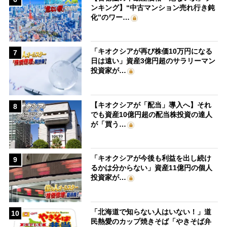
ンキング】“中古マンション売れ行き鈍
化”のワー…
「キオクシアが再び株価10万円になる
7
日は遠い」資産3億円超のサラリーマン
投資家が…
【キオクシアが「配当」導入へ】それ
8
でも資産10億円超の配当株投資の達人
が「買う…
「キオクシアが今後も利益を出し続け
9
るかは分からない」資産11億円の個人
投資家が…
「北海道で知らない人はいない！」道
10
民熱愛のカップ焼きそば「やきそば弁