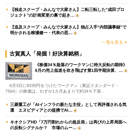
【独走スクープ・みんなで大家さん】二転三転した“成田プロ
ジェクト”の計画変更の裏で起き…
【追及スクープ・みんなで大家さん】独占入手“内部議事録”で
明かされる柳瀬健一・代表の思…
一覧を見る
古賀真人「発掘！好決算銘柄」
《株価34％急落のワークマンに特大反転の期待》
6月の売上低迷を吹き飛ばす第1四半期決算、…
6月3日に8330円をつけたワークマン（東証スタンダード・
7564）の株価は、わずか1カ月あまりで約34％下落…
三菱重工が「AIインフラの新たな主役」として再評価される気
運 エヌビディアとの提携でAI…
キオクシアHD「7万円割れからの急反発」は再びの上昇局面へ
の反転シグナルか？ 市場のムー…