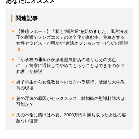
あなたにオススメ
関連記事
【警鐘レポート】「私も“闇営業”を始めました」風営法改
正の影響でメンズエステの健全化が進む中、荒稼ぎする
女性セラピストが明かす“違法オプションサービス”の実態
「小学校の通学路が派遣型風俗店の送り迎えの拠点
に…」警察に通報してやめてもらうことはできるのか？
弁護士が解説
男子学生から女性教員へのセクハラ横行、陰湿な大学教
育の現場
妻の浮気の原因がセックスレス、離婚時の慰謝料請求は
可能か？
夫の不倫に情けは不要、2000万円を勝ち取った女性の容
赦ない復讐