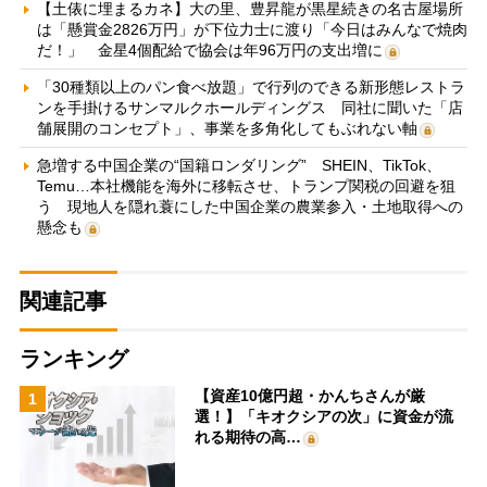
【土俵に埋まるカネ】大の里、豊昇龍が黒星続きの名古屋場所
は「懸賞金2826万円」が下位力士に渡り「今日はみんなで焼肉
だ！」 金星4個配給で協会は年96万円の支出増に
「30種類以上のパン食べ放題」で行列のできる新形態レストラ
ンを手掛けるサンマルクホールディングス 同社に聞いた「店
舗展開のコンセプト」、事業を多角化してもぶれない軸
急増する中国企業の“国籍ロンダリング” SHEIN、TikTok、
Temu…本社機能を海外に移転させ、トランプ関税の回避を狙
う 現地人を隠れ蓑にした中国企業の農業参入・土地取得への
懸念も
関連記事
ランキング
【資産10億円超・かんちさんが厳
1
選！】「キオクシアの次」に資金が流
れる期待の高…