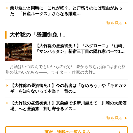
乗り込むと同時に「これが軽？」と戸惑うのには理由があっ
た 「日産ルークス」さらなる躍進…
一覧を見る
大竹聡の「昼酒御免！」
【大竹聡の昼酒御免！】「ネグローニ」「山崎」
「マンハッタン」新宿三丁目の隠れ家バーで1…
お酒はいつ飲んでもいいものだが、昼から飲むお酒にはまた格
別の味わいがある――。ライター・作家の大竹…
【大竹聡の昼酒御免！】今の若者は「なめろう」や「キヌカツ
ギ」を知らないって本当？ 昔の…
【大竹聡の昼酒御免！】京急線で多摩川越えて「川崎の大衆酒
場」へと昼酒旅 押し寄せるノス…
一覧を見る
著者・連載の一覧を見る