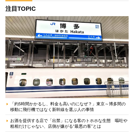
注目TOPIC
「約5時間かかるし、料金も高いのになぜ？」東京～博多間の
移動に飛行機ではなく新幹線を選ぶ人の事情
お酒を提供する店で「出禁」になる客のトホホな生態 嘔吐や
粗相だけじゃない、店側が嫌がる“最悪の客”とは