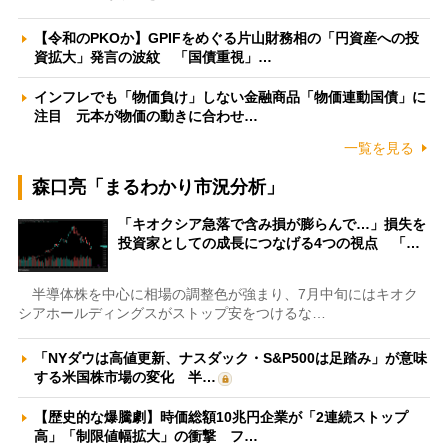
【令和のPKOか】GPIFをめぐる片山財務相の「円資産への投
資拡大」発言の波紋 「国債重視」…
インフレでも「物価負け」しない金融商品「物価連動国債」に
注目 元本が物価の動きに合わせ…
一覧を見る
森口亮「まるわかり市況分析」
「キオクシア急落で含み損が膨らんで…」損失を
投資家としての成長につなげる4つの視点 「…
半導体株を中心に相場の調整色が強まり、7月中旬にはキオク
シアホールディングスがストップ安をつけるな…
「NYダウは高値更新、ナスダック・S&P500は足踏み」が意味
する米国株市場の変化 半…
【歴史的な爆騰劇】時価総額10兆円企業が「2連続ストップ
高」「制限値幅拡大」の衝撃 フ…