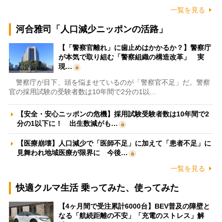
一覧を見る
河合雅司「人口減少ニッポンの活路」
【「警察官離れ」に歯止めはかかるか？】警察庁
が本気で取り組む「警察組織の構造改革」 実
現…
警察庁が目下、頭を悩ませているのが「警察官不足」だ。警察
官の採用試験の受験者数は10年間で2分の1以…
【安全・安心ニッポンの危機】採用試験受験者数は10年間で2
分の1以下に！ 出生数減がも…
【医療崩壊】人口減少で「医師不足」に加えて「患者不足」に
見舞われ地域医療が限界に 今後…
一覧を見る
快適クルマ生活 乗ってみた、使ってみた
【4ヶ月間で受注累計6000台】BEV普及の障壁と
なる「航続距離の不安」「充電のストレス」解