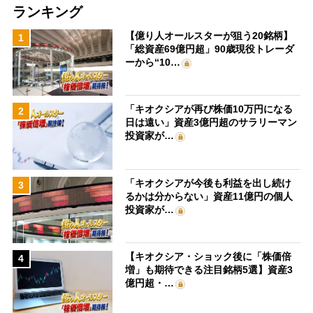
ランキング
【億り人オールスターが狙う20銘柄】
1
「総資産69億円超」90歳現役トレーダ
ーから“10…
「キオクシアが再び株価10万円になる
2
日は遠い」資産3億円超のサラリーマン
投資家が…
「キオクシアが今後も利益を出し続け
3
るかは分からない」資産11億円の個人
投資家が…
【キオクシア・ショック後に「株価倍
4
増」も期待できる注目銘柄5選】資産3
億円超・…