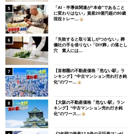
「AI・半導体関連が“本命”であること
5
に変わりはない」資産20億円超の90歳
現役トレー…
「失敗すると取り返しがつかない」葬
6
儀社の手を借りない「DIY葬」の落とし
穴 素人には…
【首都圏の不動産価格「危ない駅」ラ
7
ンキング】“中古マンション売れ行き鈍
化”のワー…
【大阪の不動産価格「危ない駅」ラン
8
キング】“中古マンション売れ行き鈍
化”のワース…
《2年弱で資産17.5倍の元証券マンが