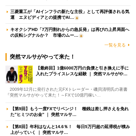
三菱重工が「AIインフラの新たな主役」として再評価される気
運 エヌビディアとの提携でAI…
キオクシアHD「7万円割れからの急反発」は再びの上昇局面へ
の反転シグナルか？ 市場のムー…
一覧を見る
突然マルサがやって来た！
【最終回】1億6000万円の負債と引き換えに手に
入れたプライスレスな経験 ｜ 突然マルサがや…
2009年12月に発行された元FXトレーダー・磯貝清明氏の著書
『突然マルサがやって来た！～FXで10億円稼い…
【第9回】もう一度FXでリベンジ！ 種銭は差し押さえを免れ
た”ヒミツのお金” ｜ 突然マルサ…
【第8回】年利はなんと14.6％！ 毎日5万円超の延滞税が積み
上がっていく ｜ 突然マルサ…