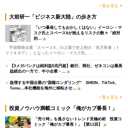
一覧を見る
大前研一「ビジネス新大陸」の歩き方
「いつ暴発してもおかしくはない」イーロン・マ
スク氏とスペースXが抱えるリスクの数々「絶対
的…
宇宙開発企業「スペースX」の上場で史上初の「兆万長者（ト
リリオネア）」となったイーロン・マスク氏。…
【3メガバンクは純利益5兆円超】銀行、商社、ゼネコンは最高
益続出の一方で、中小企業・…
急増する中国企業の“国籍ロンダリング” SHEIN、TikTok、
Temu…本社機能を海外に移転させ…
一覧を見る
投資ノウハウ満載コミック「俺がカブ番長！」
「売り時」を逃さないトレンド見極め術 投資コ
ミック「俺がカブ番長！」【第11回】