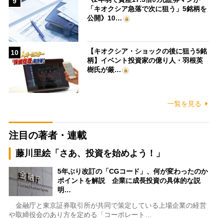
9
「キオクシア急落で次に狙う」5銘柄を
公開》10…
【キオクシア・ショックの後に狙う5銘
10
柄】イベント投資家の億り人・羽根英
樹氏が厳…
一覧を見る
注目の著者・連載
藤川里絵「さあ、投資を始めよう！」
5年ぶり改訂の「CGコード」、何が変わったのか
ポイントを解説 企業に成長投資の具体的な説
明…
金融庁と東京証券取引所が共同で策定している上場企業の経営
や取締役会のあり方を定める「コーポレート…