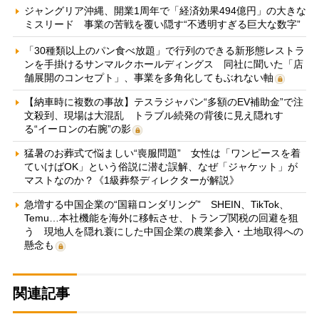
ジャングリア沖縄、開業1周年で「経済効果494億円」の大きな
ミスリード 事業の苦戦を覆い隠す“不透明すぎる巨大な数字”
「30種類以上のパン食べ放題」で行列のできる新形態レストラ
ンを手掛けるサンマルクホールディングス 同社に聞いた「店
舗展開のコンセプト」、事業を多角化してもぶれない軸
【納車時に複数の事故】テスラジャパン“多額のEV補助金”で注
文殺到、現場は大混乱 トラブル続発の背後に見え隠れす
る“イーロンの右腕”の影
猛暑のお葬式で悩ましい“喪服問題” 女性は「ワンピースを着
ていけばOK」という俗説に潜む誤解、なぜ「ジャケット」が
マストなのか？《1級葬祭ディレクターが解説》
急増する中国企業の“国籍ロンダリング” SHEIN、TikTok、
Temu…本社機能を海外に移転させ、トランプ関税の回避を狙
う 現地人を隠れ蓑にした中国企業の農業参入・土地取得への
懸念も
関連記事