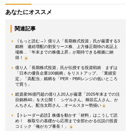
あなたにオススメ
関連記事
《もっと読む→》億り人「長期株式投資」氏が厳選する3
銘柄 連続増配の割安リース株、上方修正期待の名証上
場株…「年末までの株価上昇」が期待できる根拠に納
得！
億り人「長期株式投資」氏が伝授する投資戦術 まずは
「日本の優良企業100銘柄」をリストアップ、「業績安
定」「高配当」銘柄を「PER・PBRレンジの低いところ
で買う」
総資産96億円超の億り人20人が厳選「2025年末までの注
目銘柄40」を大公開！ シゲルさん、桐谷広人さん、か
んちさん、配当太郎さん…オールスター勢揃い
【トレーダー必読】株価を動かす「材料」はこうして読
め！ 株取引の基礎から応用まで全部わかる伝説の投資
コミック「俺がカブ番長！」