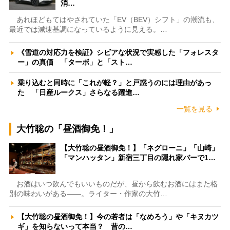
消…
あれほどもてはやされていた「EV（BEV）シフト」の潮流も、
最近では減速基調になっているように見える。…
《雪道の対応力を検証》シビアな状況で実感した「フォレスタ
ー」の真価 「ターボ」と「スト…
乗り込むと同時に「これが軽？」と戸惑うのには理由があっ
た 「日産ルークス」さらなる躍進…
一覧を見る
大竹聡の「昼酒御免！」
【大竹聡の昼酒御免！】「ネグローニ」「山崎」
「マンハッタン」新宿三丁目の隠れ家バーで1…
お酒はいつ飲んでもいいものだが、昼から飲むお酒にはまた格
別の味わいがある――。ライター・作家の大竹…
【大竹聡の昼酒御免！】今の若者は「なめろう」や「キヌカツ
ギ」を知らないって本当？ 昔の…