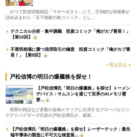
かつて投資情報雑誌「マネーポスト」にて、圧倒的な情報量が
詰め込まれた「天下無敵の株コミック」とし…
テクニカル分析・集中講義 投資コミック「俺がカブ番長！」
【第10回】
不透明相場に勝つ信用取引の極意 投資コミック「俺がカブ番
長！」【第9回】
一覧を見る
戸松信博の明日の爆騰株を探せ！
【戸松信博氏「明日の爆騰株」を探せ】トーメン
デバイス：サムスンを通じて世界のAIメモリ需
要…
新聞や雑誌など多数の金融メディアに出演するグローバルリン
クアドバイザーズ代表の戸松信博氏が、最新…
【戸松信博氏「明日の爆騰株」を探せ】レーザーテック：最先
端半導体の製造に不可欠な検査装…