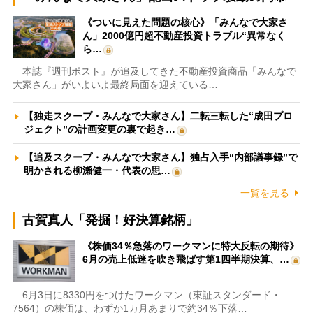
《ついに見えた問題の核心》「みんなで大家さ
ん」2000億円超不動産投資トラブル“異常なく
ら…
本誌『週刊ポスト』が追及してきた不動産投資商品「みんなで
大家さん」がいよいよ最終局面を迎えている…
【独走スクープ・みんなで大家さん】二転三転した“成田プロ
ジェクト”の計画変更の裏で起き…
【追及スクープ・みんなで大家さん】独占入手“内部議事録”で
明かされる柳瀬健一・代表の思…
一覧を見る
古賀真人「発掘！好決算銘柄」
《株価34％急落のワークマンに特大反転の期待》
6月の売上低迷を吹き飛ばす第1四半期決算、…
6月3日に8330円をつけたワークマン（東証スタンダード・
7564）の株価は、わずか1カ月あまりで約34％下落…