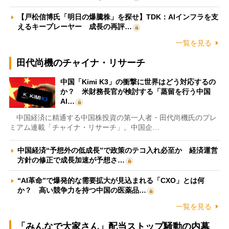
【戸松信博氏「明日の爆騰株」を探せ】TDK：AIインフラを支
えるキープレーヤー 成長の再評…
一覧を見る
田代尚機のチャイナ・リサーチ
中国「Kimi K3」の衝撃に世界はどう対応するの
か？ 米財務長官が検討する「蒸留を行う中国
AI…
中国経済に精通する中国株投資の第一人者・田代尚機氏のプレ
ミアム連載「チャイナ・リサーチ」。中国企…
中国経済“予想外の低成長”で政策のテコ入れ必至か 経済運営
方針の修正で成長加速が予想さ…
“AI革命”で爆発的な需要拡大が見込まれる「CXO」とは何
か？ 高い競争力を持つ中国の医薬品…
一覧を見る
「みんなで大家さん」配当ストップ騒動の内幕