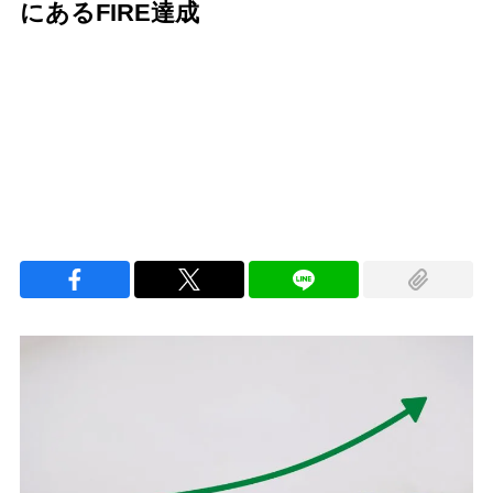
にあるFIRE達成
Loaded
:
100.00%
/
Unmute