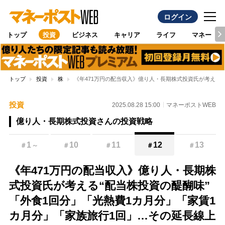
ログイン
トップ
投資
ビジネス
キャリア
ライフ
マネー
トップ
投資
株
《年471万円の配当収入》億り人・長期株式投資氏が考える“
投資
2025.08.28 15:00
マネーポストWEB
億り人・長期株式投資さんの投資戦略
1
10
11
12
13
＃
～
＃
＃
＃
＃
《年471万円の配当収入》億り人・長期株
式投資氏が考える“配当株投資の醍醐味”
「外食1回分」「光熱費1カ月分」「家賃1
カ月分」「家族旅行1回」…その延長線上