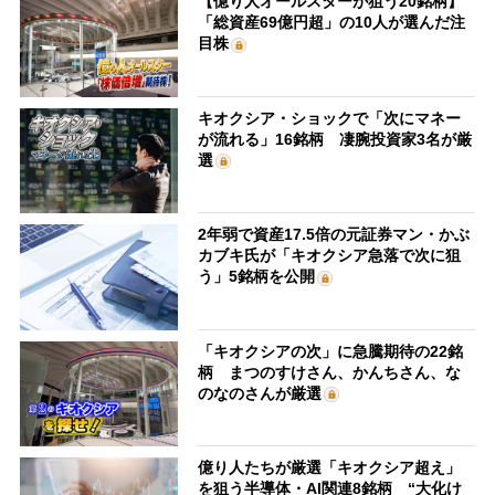
【億り人オールスターが狙う20銘柄】
「総資産69億円超」の10人が選んだ注
目株
キオクシア・ショックで「次にマネー
が流れる」16銘柄 凄腕投資家3名が厳
選
2年弱で資産17.5倍の元証券マン・かぶ
カブキ氏が「キオクシア急落で次に狙
う」5銘柄を公開
「キオクシアの次」に急騰期待の22銘
柄 まつのすけさん、かんちさん、な
のなのさんが厳選
億り人たちが厳選「キオクシア超え」
を狙う半導体・AI関連8銘柄 “大化け