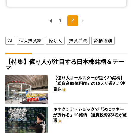
1
2
AI
個人投資家
億り人
投資手法
銘柄選別
【特集】億り人が注目する日本株銘柄＆テー
マ
【億り人オールスターが狙う20銘柄】
「総資産69億円超」の10人が選んだ注
目株
キオクシア・ショックで「次にマネー
が流れる」16銘柄 凄腕投資家3名が厳
選