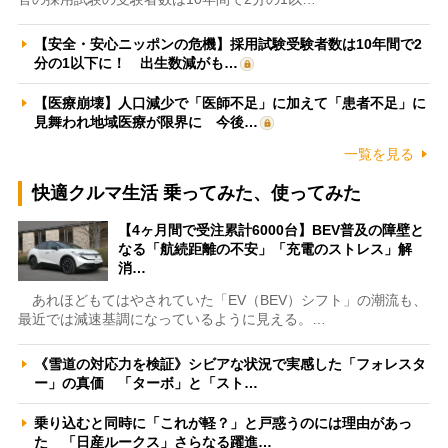
【安全・安心ニッポンの危機】採用試験受験者数は10年間で2
分の1以下に！ 出生数減がも…
【医療崩壊】人口減少で「医師不足」に加えて「患者不足」に
見舞われ地域医療が限界に 今後…
一覧を見る
快適クルマ生活 乗ってみた、使ってみた
【4ヶ月間で受注累計6000台】BEV普及の障壁と
なる「航続距離の不安」「充電のストレス」解
消…
あれほどもてはやされていた「EV（BEV）シフト」の潮流も、
最近では減速基調になっているように見える。…
《雪道の対応力を検証》シビアな状況で実感した「フォレスタ
ー」の真価 「ターボ」と「スト…
乗り込むと同時に「これが軽？」と戸惑うのには理由があっ
た 「日産ルークス」さらなる躍進…