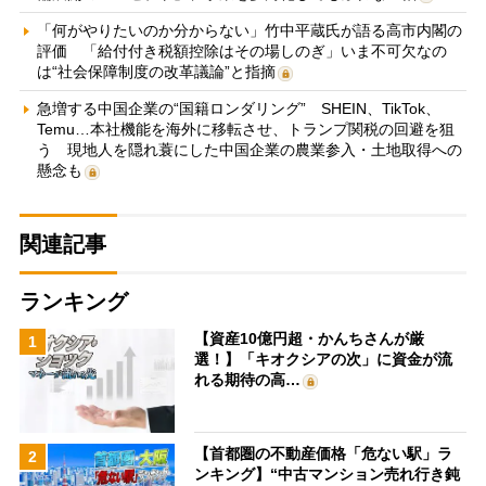
「何がやりたいのか分からない」竹中平蔵氏が語る高市内閣の
評価 「給付付き税額控除はその場しのぎ」いま不可欠なの
は“社会保障制度の改革議論”と指摘
急増する中国企業の“国籍ロンダリング” SHEIN、TikTok、
Temu…本社機能を海外に移転させ、トランプ関税の回避を狙
う 現地人を隠れ蓑にした中国企業の農業参入・土地取得への
懸念も
関連記事
ランキング
【資産10億円超・かんちさんが厳
1
選！】「キオクシアの次」に資金が流
れる期待の高…
【首都圏の不動産価格「危ない駅」ラ
2
ンキング】“中古マンション売れ行き鈍