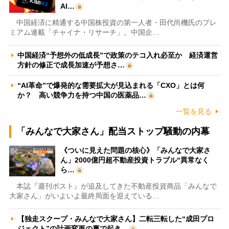
AI…
中国経済に精通する中国株投資の第一人者・田代尚機氏のプレ
ミアム連載「チャイナ・リサーチ」。中国企…
中国経済“予想外の低成長”で政策のテコ入れ必至か 経済運営
方針の修正で成長加速が予想さ…
“AI革命”で爆発的な需要拡大が見込まれる「CXO」とは何
か？ 高い競争力を持つ中国の医薬品…
一覧を見る
「みんなで大家さん」配当ストップ騒動の内幕
《ついに見えた問題の核心》「みんなで大家さ
ん」2000億円超不動産投資トラブル“異常なく
ら…
本誌『週刊ポスト』が追及してきた不動産投資商品「みんなで
大家さん」がいよいよ最終局面を迎えている…
【独走スクープ・みんなで大家さん】二転三転した“成田プロ
ジェクト”の計画変更の裏で起き…