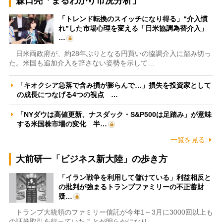
森口亮「まるわかり市況分析」
「トレンド転換のスイッチになり得る」“介入慣
れ”した市場心理を変える「日米協調為替介入」
…
日米両政府が、約28年ぶりとなる円買いの協調介入に踏み切っ
た。米国も追加介入を辞さない姿勢を示して…
「キオクシア急落で含み損が膨らんで…」損失を投資家として
の成長につなげる4つの視点 …
「NYダウは高値更新、ナスダック・S&P500は足踏み」が意味
する米国株市場の変化 半…
一覧を見る
大前研一「ビジネス新大陸」の歩き方
「イラン戦争を利用して儲けている」利益相反と
の批判が強まるトランプファミリーの不正蓄財
疑…
トランプ大統領のファミリー信託が今年1～3月に3000回以上も
の証券取引を行っていたことが明らかになり…