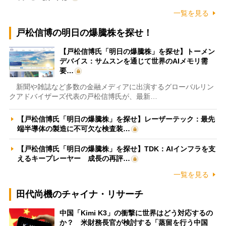
一覧を見る
戸松信博の明日の爆騰株を探せ！
【戸松信博氏「明日の爆騰株」を探せ】トーメン
デバイス：サムスンを通じて世界のAIメモリ需
要…
新聞や雑誌など多数の金融メディアに出演するグローバルリン
クアドバイザーズ代表の戸松信博氏が、最新…
【戸松信博氏「明日の爆騰株」を探せ】レーザーテック：最先
端半導体の製造に不可欠な検査装…
【戸松信博氏「明日の爆騰株」を探せ】TDK：AIインフラを支
えるキープレーヤー 成長の再評…
一覧を見る
田代尚機のチャイナ・リサーチ
中国「Kimi K3」の衝撃に世界はどう対応するの
か？ 米財務長官が検討する「蒸留を行う中国