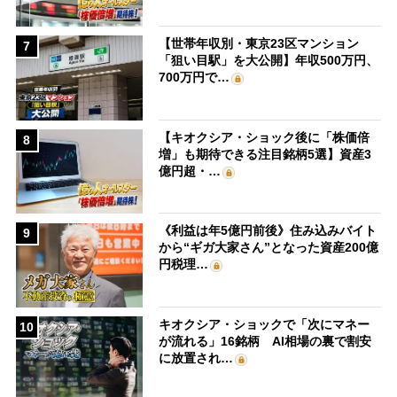
【世帯年収別・東京23区マンション
7
「狙い目駅」を大公開】年収500万円、
700万円で…
【キオクシア・ショック後に「株価倍
8
増」も期待できる注目銘柄5選】資産3
億円超・…
《利益は年5億円前後》住み込みバイト
9
から“ギガ大家さん”となった資産200億
円税理…
キオクシア・ショックで「次にマネー
10
が流れる」16銘柄 AI相場の裏で割安
に放置され…