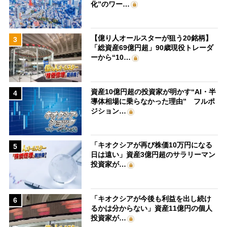
化”のワー…
【億り人オールスターが狙う20銘柄】
3
「総資産69億円超」90歳現役トレーダ
ーから“10…
資産10億円超の投資家が明かす“AI・半
4
導体相場に乗らなかった理由” フルポ
ジション…
「キオクシアが再び株価10万円になる
5
日は遠い」資産3億円超のサラリーマン
投資家が…
「キオクシアが今後も利益を出し続け
6
るかは分からない」資産11億円の個人
投資家が…