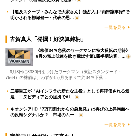
【追及スクープ・みんなで大家さん】独占入手“内部議事録”で
明かされる柳瀬健一・代表の思…
一覧を見る
古賀真人「発掘！好決算銘柄」
《株価34％急落のワークマンに特大反転の期待》
6月の売上低迷を吹き飛ばす第1四半期決算、…
6月3日に8330円をつけたワークマン（東証スタンダード・
7564）の株価は、わずか1カ月あまりで約34％下落…
三菱重工が「AIインフラの新たな主役」として再評価される気
運 エヌビディアとの提携でAI…
キオクシアHD「7万円割れからの急反発」は再びの上昇局面へ
の反転シグナルか？ 市場のムー…
一覧を見る