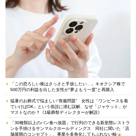
「この恐ろしい株はさっさと手放したい…」キオクシア株で
500万円の利益を出した女性が“夢よもう一度”と再購入
猛暑のお葬式で悩ましい“喪服問題” 女性は「ワンピースを着
ていけばOK」という俗説に潜む誤解、なぜ「ジャケット」が
マストなのか？《1級葬祭ディレクターが解説》
「30種類以上のパン食べ放題」で行列のできる新形態レストラ
ンを手掛けるサンマルクホールディングス 同社に聞いた「店
舗展開のコンセプト」、事業を多角化してもぶれない軸