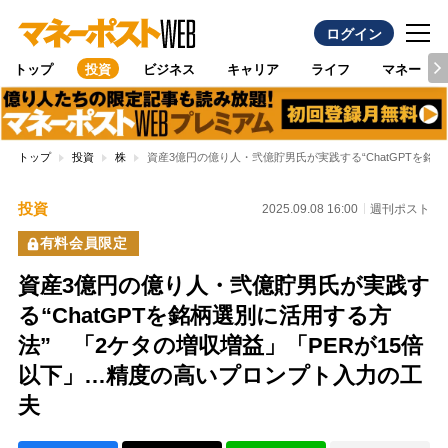
ログイン
トップ
投資
ビジネス
キャリア
ライフ
マネー
トップ
投資
株
資産3億円の億り人・弐億貯男氏が実践する“ChatGPTを
投資
2025.09.08 16:00
週刊ポスト
有料会員限定
資産3億円の億り人・弐億貯男氏が実践す
る“ChatGPTを銘柄選別に活用する方
法” 「2ケタの増収増益」「PERが15倍
以下」…精度の高いプロンプト入力の工
夫