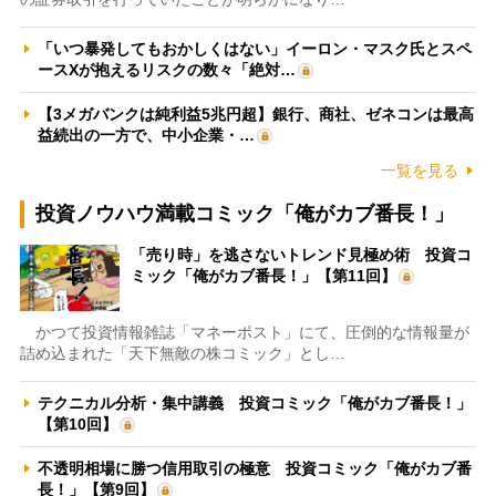
「いつ暴発してもおかしくはない」イーロン・マスク氏とスペ
ースXが抱えるリスクの数々「絶対…
【3メガバンクは純利益5兆円超】銀行、商社、ゼネコンは最高
益続出の一方で、中小企業・…
一覧を見る
投資ノウハウ満載コミック「俺がカブ番長！」
「売り時」を逃さないトレンド見極め術 投資コ
ミック「俺がカブ番長！」【第11回】
かつて投資情報雑誌「マネーポスト」にて、圧倒的な情報量が
詰め込まれた「天下無敵の株コミック」とし…
テクニカル分析・集中講義 投資コミック「俺がカブ番長！」
【第10回】
不透明相場に勝つ信用取引の極意 投資コミック「俺がカブ番
長！」【第9回】