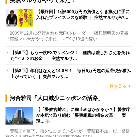
突然マルサがやって来た！
【最終回】1億6000万円の負債と引き換えに手に
入れたプライスレスな経験 ｜ 突然マルサがや…
2009年12月に発行された元FXトレーダー・磯貝清明氏の著書
『突然マルサがやって来た！～FXで10億円稼い…
【第9回】もう一度FXでリベンジ！ 種銭は差し押さえを免れ
た”ヒミツのお金” ｜ 突然マルサ…
【第8回】年利はなんと14.6％！ 毎日5万円超の延滞税が積み
上がっていく ｜ 突然マルサ…
一覧を見る
河合雅司「人口減少ニッポンの活路」
【「警察官離れ」に歯止めはかかるか？】警察庁
が本気で取り組む「警察組織の構造改革」 実
現…
警察庁が目下、頭を悩ませているのが「警察官不足」だ。警察
官の採用試験の受験者数は10年間で2分の1以…