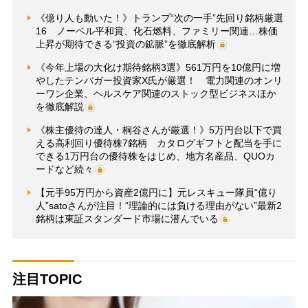
《億り人も動いた！》トランプ“次の一手”先回り銘柄厳選
16 ノーベル平和賞、化石燃料、ファミリー関連…株価
上昇が期待できる“投資の鉱脈”を徹底解析
《今年上場の大化け期待銘柄3選》561万円を10億円に増
やしたテンバガー投資家X氏が厳選！ 電力関連のオンリ
ーワン企業、ヘルスケア関連のストック型ビジネスほか
を徹底解説
《株主優待の達人・桐谷さんが厳選！》5万円台以下で買
える高利回り優待株7銘柄 カタログギフトと配当を手に
できる1万円台の優待株をはじめ、地方名産品、QUOカ
ードなど続々
【元手95万円から資産2億円に】元レスキュー隊員“億り
人”satoさんが注目！“理論的には負ける理由がない”最新2
銘柄は東証スタンダード市場に潜んでいる
注目TOPIC