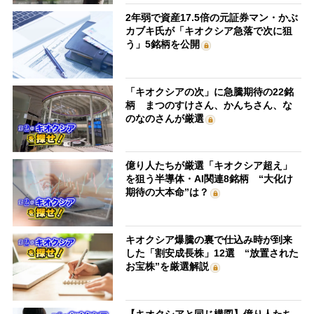
2年弱で資産17.5倍の元証券マン・かぶ
カブキ氏が「キオクシア急落で次に狙
う」5銘柄を公開
「キオクシアの次」に急騰期待の22銘
柄 まつのすけさん、かんちさん、な
のなのさんが厳選
億り人たちが厳選「キオクシア超え」
を狙う半導体・AI関連8銘柄 “大化け
期待の大本命”は？
キオクシア爆騰の裏で仕込み時が到来
した「割安成長株」12選 “放置された
お宝株”を厳選解説
【キオクシアと同じ構図】億り人たち