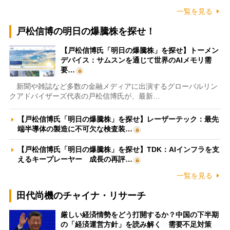
一覧を見る
戸松信博の明日の爆騰株を探せ！
【戸松信博氏「明日の爆騰株」を探せ】トーメン
デバイス：サムスンを通じて世界のAIメモリ需
要…
新聞や雑誌など多数の金融メディアに出演するグローバルリン
クアドバイザーズ代表の戸松信博氏が、最新…
【戸松信博氏「明日の爆騰株」を探せ】レーザーテック：最先
端半導体の製造に不可欠な検査装…
【戸松信博氏「明日の爆騰株」を探せ】TDK：AIインフラを支
えるキープレーヤー 成長の再評…
一覧を見る
田代尚機のチャイナ・リサーチ
厳しい経済情勢をどう打開するか？中国の下半期
の「経済運営方針」を読み解く 需要不足対策