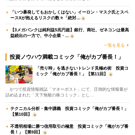
「いつ暴発してもおかしくはない」イーロン・マスク氏とスペ
ースXが抱えるリスクの数々「絶対…
【3メガバンクは純利益5兆円超】銀行、商社、ゼネコンは最高
益続出の一方で、中小企業・…
一覧を見る
投資ノウハウ満載コミック「俺がカブ番長！」
「売り時」を逃さないトレンド見極め術 投資コ
ミック「俺がカブ番長！」【第11回】
かつて投資情報雑誌「マネーポスト」にて、圧倒的な情報量が
詰め込まれた「天下無敵の株コミック」とし…
テクニカル分析・集中講義 投資コミック「俺がカブ番長！」
【第10回】
不透明相場に勝つ信用取引の極意 投資コミック「俺がカブ番
長！」【第9回】