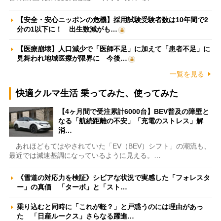
【安全・安心ニッポンの危機】採用試験受験者数は10年間で2
分の1以下に！ 出生数減がも…
【医療崩壊】人口減少で「医師不足」に加えて「患者不足」に
見舞われ地域医療が限界に 今後…
一覧を見る
快適クルマ生活 乗ってみた、使ってみた
【4ヶ月間で受注累計6000台】BEV普及の障壁と
なる「航続距離の不安」「充電のストレス」解
消…
あれほどもてはやされていた「EV（BEV）シフト」の潮流も、
最近では減速基調になっているように見える。…
《雪道の対応力を検証》シビアな状況で実感した「フォレスタ
ー」の真価 「ターボ」と「スト…
乗り込むと同時に「これが軽？」と戸惑うのには理由があっ
た 「日産ルークス」さらなる躍進…