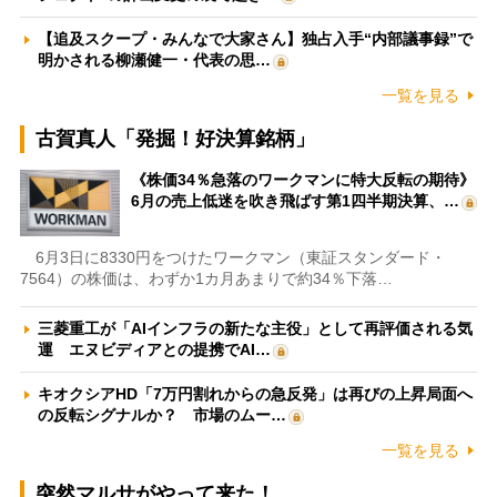
【追及スクープ・みんなで大家さん】独占入手“内部議事録”で
明かされる柳瀬健一・代表の思…
一覧を見る
古賀真人「発掘！好決算銘柄」
《株価34％急落のワークマンに特大反転の期待》
6月の売上低迷を吹き飛ばす第1四半期決算、…
6月3日に8330円をつけたワークマン（東証スタンダード・
7564）の株価は、わずか1カ月あまりで約34％下落…
三菱重工が「AIインフラの新たな主役」として再評価される気
運 エヌビディアとの提携でAI…
キオクシアHD「7万円割れからの急反発」は再びの上昇局面へ
の反転シグナルか？ 市場のムー…
一覧を見る
突然マルサがやって来た！