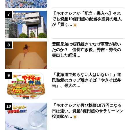
【キオクシアが「配当」導入へ】それ
7
でも資産10億円超の配当株投資の達人
が「買う…
豊臣兄弟は転戦続きでなぜ軍費が続い
8
たのか？ 信長亡き後、秀吉・秀長の
突出した経済…
「北海道で知らない人はいない！」道
9
民熱愛のカップ焼きそば「やきそば弁
当」、最大の…
「キオクシアが再び株価10万円になる
10
日は遠い」資産3億円超のサラリーマン
投資家が…