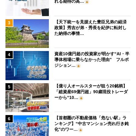
れる期待の高…
【天下統一を見据えた豊臣兄弟の経済
3
政策】秀吉が弟・秀長を紀伊に転封し
た納得の事情…
資産10億円超の投資家が明かす“AI・半
4
導体相場に乗らなかった理由” フルポ
ジション…
【億り人オールスターが狙う20銘柄】
5
「総資産69億円超」90歳現役トレーダ
ーから“10…
【首都圏の不動産価格「危ない駅」ラ
6
ンキング】“中古マンション売れ行き鈍
化”のワー…