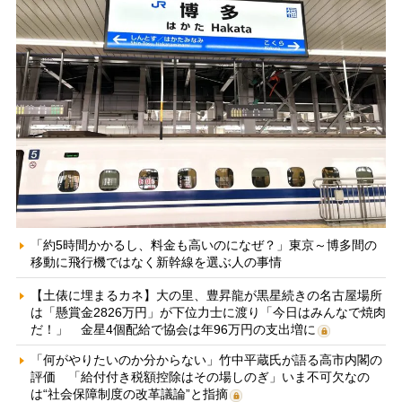
「約5時間かかるし、料金も高いのになぜ？」東京～博多間の
移動に飛行機ではなく新幹線を選ぶ人の事情
【土俵に埋まるカネ】大の里、豊昇龍が黒星続きの名古屋場所
は「懸賞金2826万円」が下位力士に渡り「今日はみんなで焼肉
だ！」 金星4個配給で協会は年96万円の支出増に
「何がやりたいのか分からない」竹中平蔵氏が語る高市内閣の
評価 「給付付き税額控除はその場しのぎ」いま不可欠なの
は“社会保障制度の改革議論”と指摘