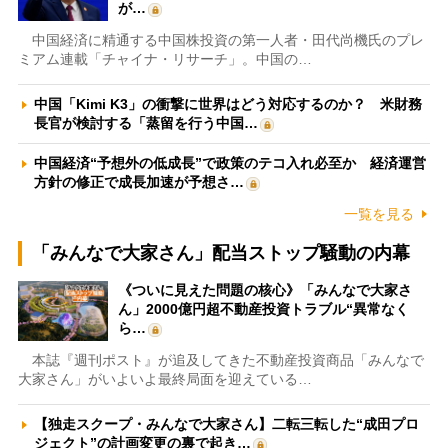
が…
中国経済に精通する中国株投資の第一人者・田代尚機氏のプレ
ミアム連載「チャイナ・リサーチ」。中国の…
中国「Kimi K3」の衝撃に世界はどう対応するのか？ 米財務
長官が検討する「蒸留を行う中国…
中国経済“予想外の低成長”で政策のテコ入れ必至か 経済運営
方針の修正で成長加速が予想さ…
一覧を見る
「みんなで大家さん」配当ストップ騒動の内幕
《ついに見えた問題の核心》「みんなで大家さ
ん」2000億円超不動産投資トラブル“異常なく
ら…
本誌『週刊ポスト』が追及してきた不動産投資商品「みんなで
大家さん」がいよいよ最終局面を迎えている…
【独走スクープ・みんなで大家さん】二転三転した“成田プロ
ジェクト”の計画変更の裏で起き…