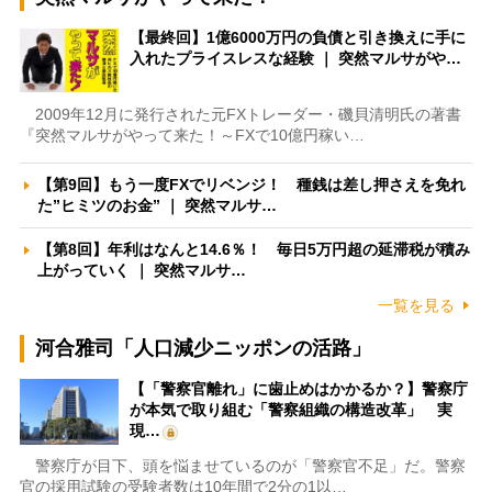
【最終回】1億6000万円の負債と引き換えに手に
入れたプライスレスな経験 ｜ 突然マルサがや…
2009年12月に発行された元FXトレーダー・磯貝清明氏の著書
『突然マルサがやって来た！～FXで10億円稼い…
【第9回】もう一度FXでリベンジ！ 種銭は差し押さえを免れ
た”ヒミツのお金” ｜ 突然マルサ…
【第8回】年利はなんと14.6％！ 毎日5万円超の延滞税が積み
上がっていく ｜ 突然マルサ…
一覧を見る
河合雅司「人口減少ニッポンの活路」
【「警察官離れ」に歯止めはかかるか？】警察庁
が本気で取り組む「警察組織の構造改革」 実
現…
警察庁が目下、頭を悩ませているのが「警察官不足」だ。警察
官の採用試験の受験者数は10年間で2分の1以…