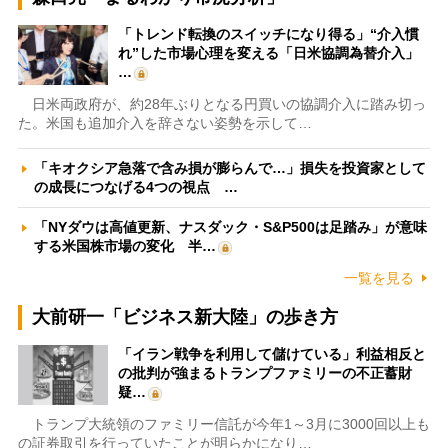
「トレンド転換のスイッチになり得る」“介入慣
れ”した市場心理を変える「日米協調為替介入」
…
日米両政府が、約28年ぶりとなる円買いの協調介入に踏み切っ
た。米国も追加介入を辞さない姿勢を示して…
「キオクシア急落で含み損が膨らんで…」損失を投資家として
の成長につなげる4つの視点 …
「NYダウは高値更新、ナスダック・S&P500は足踏み」が意味
する米国株市場の変化 半…
一覧を見る
大前研一「ビジネス新大陸」の歩き方
「イラン戦争を利用して儲けている」利益相反と
の批判が強まるトランプファミリーの不正蓄財
疑…
トランプ大統領のファミリー信託が今年1～3月に3000回以上も
の証券取引を行っていたことが明らかになり…