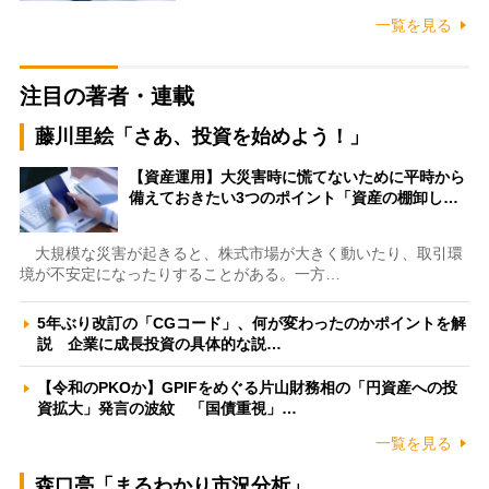
一覧を見る
注目の著者・連載
藤川里絵「さあ、投資を始めよう！」
【資産運用】大災害時に慌てないために平時から
備えておきたい3つのポイント「資産の棚卸し…
大規模な災害が起きると、株式市場が大きく動いたり、取引環
境が不安定になったりすることがある。一方…
5年ぶり改訂の「CGコード」、何が変わったのかポイントを解
説 企業に成長投資の具体的な説…
【令和のPKOか】GPIFをめぐる片山財務相の「円資産への投
資拡大」発言の波紋 「国債重視」…
一覧を見る
森口亮「まるわかり市況分析」