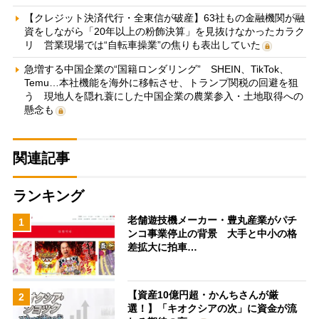
【クレジット決済代行・全東信が破産】63社もの金融機関が融
資をしながら「20年以上の粉飾決算」を見抜けなかったカラク
リ 営業現場では“自転車操業”の焦りも表出していた
急増する中国企業の“国籍ロンダリング” SHEIN、TikTok、
Temu…本社機能を海外に移転させ、トランプ関税の回避を狙
う 現地人を隠れ蓑にした中国企業の農業参入・土地取得への
懸念も
関連記事
ランキング
老舗遊技機メーカー・豊丸産業がパチ
1
ンコ事業停止の背景 大手と中小の格
差拡大に拍車…
【資産10億円超・かんちさんが厳
2
選！】「キオクシアの次」に資金が流