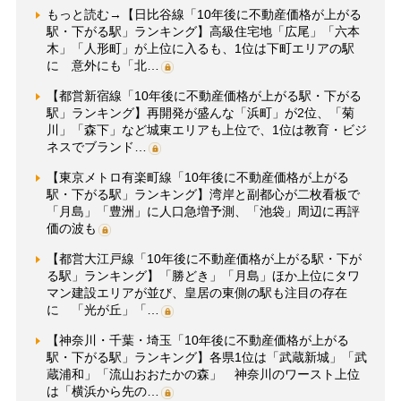
もっと読む→【日比谷線「10年後に不動産価格が上がる
駅・下がる駅」ランキング】高級住宅地「広尾」「六本
木」「人形町」が上位に入るも、1位は下町エリアの駅
に 意外にも「北…
【都営新宿線「10年後に不動産価格が上がる駅・下がる
駅」ランキング】再開発が盛んな「浜町」が2位、「菊
川」「森下」など城東エリアも上位で、1位は教育・ビジ
ネスでブランド…
【東京メトロ有楽町線「10年後に不動産価格が上がる
駅・下がる駅」ランキング】湾岸と副都心が二枚看板で
「月島」「豊洲」に人口急増予測、「池袋」周辺に再評
価の波も
【都営大江戸線「10年後に不動産価格が上がる駅・下が
る駅」ランキング】「勝どき」「月島」ほか上位にタワ
マン建設エリアが並び、皇居の東側の駅も注目の存在
に 「光が丘」「…
【神奈川・千葉・埼玉「10年後に不動産価格が上がる
駅・下がる駅」ランキング】各県1位は「武蔵新城」「武
蔵浦和」「流山おおたかの森」 神奈川のワースト上位
は「横浜から先の…