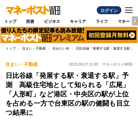
ログイン
トップ
投資
ビジネス
キャリア
ライフ
マネー
トップ
住まい・不動産
住みたい街
日比谷線「発展する駅・衰退する駅」予
住まい・不動産
2025.09.27 11:00
マネーポストWEB
日比谷線「発展する駅・衰退する駅」予
測 高級住宅地として知られる「広尾」
「人形町」など港区・中央区の駅が上位
を占める一方で台東区の駅の健闘も目立
つ結果に
Loaded
:
100.00%
/
Unmute