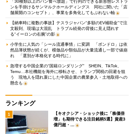
「30種類以上のパン食べ放題」で行列のできる新形態レストラ
ンを手掛けるサンマルクホールディングス 同社に聞いた「店
舗展開のコンセプト」、事業を多角化してもぶれない軸
【納車時に複数の事故】テスラジャパン“多額のEV補助金”で注
文殺到、現場は大混乱 トラブル続発の背後に見え隠れす
る“イーロンの右腕”の影
小学生に人気の「シール流通事情」に変調 「ボンドロ」は依
然品薄状態が続くが、模倣品や類似品が大量流通し一部で値崩
れ 「選別が本格化する時代に」
急増する中国企業の“国籍ロンダリング” SHEIN、TikTok、
Temu…本社機能を海外に移転させ、トランプ関税の回避を狙
う 現地人を隠れ蓑にした中国企業の農業参入・土地取得への
懸念も
ランキング
【キオクシア・ショック後に「株価倍
1
増」も期待できる注目銘柄5選】資産3
億円超・…