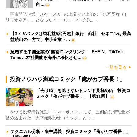
的…
宇宙開発企業「スペースX」の上場で史上初の「兆万長者（ト
リリオネア）」となったイーロン・マスク氏。…
【3メガバンクは純利益5兆円超】銀行、商社、ゼネコンは最高
益続出の一方で、中小企業・…
急増する中国企業の“国籍ロンダリング” SHEIN、TikTok、
Temu…本社機能を海外に移転させ…
一覧を見る
投資ノウハウ満載コミック「俺がカブ番長！」
「売り時」を逃さないトレンド見極め術 投資コ
ミック「俺がカブ番長！」【第11回】
かつて投資情報雑誌「マネーポスト」にて、圧倒的な情報量が
詰め込まれた「天下無敵の株コミック」とし…
テクニカル分析・集中講義 投資コミック「俺がカブ番長！」