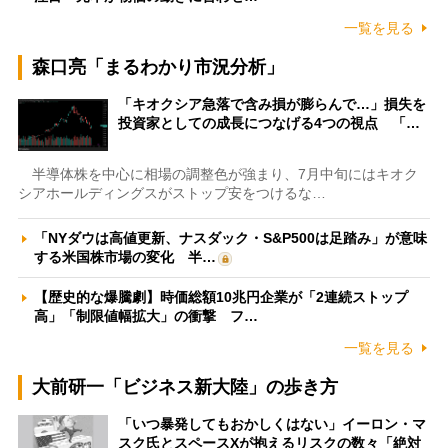
一覧を見る
森口亮「まるわかり市況分析」
「キオクシア急落で含み損が膨らんで…」損失を
投資家としての成長につなげる4つの視点 「…
半導体株を中心に相場の調整色が強まり、7月中旬にはキオク
シアホールディングスがストップ安をつけるな…
「NYダウは高値更新、ナスダック・S&P500は足踏み」が意味
する米国株市場の変化 半…
【歴史的な爆騰劇】時価総額10兆円企業が「2連続ストップ
高」「制限値幅拡大」の衝撃 フ…
一覧を見る
大前研一「ビジネス新大陸」の歩き方
「いつ暴発してもおかしくはない」イーロン・マ
スク氏とスペースXが抱えるリスクの数々「絶対