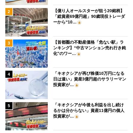
【億り人オールスターが狙う20銘柄】
2
「総資産69億円超」90歳現役トレーダ
ーから“10…
【首都圏の不動産価格「危ない駅」ラ
3
ンキング】“中古マンション売れ行き鈍
化”のワー…
「キオクシアが再び株価10万円になる
4
日は遠い」資産3億円超のサラリーマン
投資家が…
「キオクシアが今後も利益を出し続け
5
るかは分からない」資産11億円の個人
投資家が…