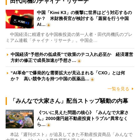
田代尚機のチャイナ・リサーチ
中国「Kimi K3」の衝撃に世界はどう対応するの
か？ 米財務長官が検討する「蒸留を行う中国
AI…
中国経済に精通する中国株投資の第一人者・田代尚機氏のプレ
ミアム連載「チャイナ・リサーチ」。中国企…
中国経済“予想外の低成長”で政策のテコ入れ必至か 経済運営
方針の修正で成長加速が予想さ…
“AI革命”で爆発的な需要拡大が見込まれる「CXO」とは何
か？ 高い競争力を持つ中国の医薬品…
一覧を見る
「みんなで大家さん」配当ストップ騒動の内幕
《ついに見えた問題の核心》「みんなで大家さ
ん」2000億円超不動産投資トラブル“異常なく
ら…
本誌『週刊ポスト』が追及してきた不動産投資商品「みんなで