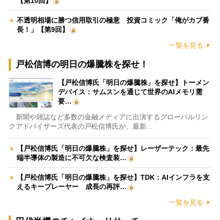
【第10回】
不透明相場に勝つ信用取引の極意 投資コミック「俺がカブ番
長！」【第9回】
一覧を見る
戸松信博の明日の爆騰株を探せ！
【戸松信博氏「明日の爆騰株」を探せ】トーメン
デバイス：サムスンを通じて世界のAIメモリ需
要…
新聞や雑誌など多数の金融メディアに出演するグローバルリン
クアドバイザーズ代表の戸松信博氏が、最新…
【戸松信博氏「明日の爆騰株」を探せ】レーザーテック：最先
端半導体の製造に不可欠な検査装…
【戸松信博氏「明日の爆騰株」を探せ】TDK：AIインフラを支
えるキープレーヤー 成長の再評…
一覧を見る