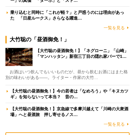
ー」の真価 「ターボ」と「スト…
乗り込むと同時に「これが軽？」と戸惑うのには理由があっ
た 「日産ルークス」さらなる躍進…
一覧を見る
大竹聡の「昼酒御免！」
【大竹聡の昼酒御免！】「ネグローニ」「山崎」
「マンハッタン」新宿三丁目の隠れ家バーで1…
お酒はいつ飲んでもいいものだが、昼から飲むお酒にはまた格
別の味わいがある――。ライター・作家の大竹…
【大竹聡の昼酒御免！】今の若者は「なめろう」や「キヌカツ
ギ」を知らないって本当？ 昔の…
【大竹聡の昼酒御免！】京急線で多摩川越えて「川崎の大衆酒
場」へと昼酒旅 押し寄せるノス…
一覧を見る