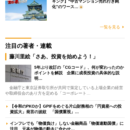
キング】“中古マンション売れ行き鈍
化”のワース…
一覧を見る
注目の著者・連載
藤川里絵「さあ、投資を始めよう！」
5年ぶり改訂の「CGコード」、何が変わったのか
ポイントを解説 企業に成長投資の具体的な説
明…
金融庁と東京証券取引所が共同で策定している上場企業の経営
や取締役会のあり方を定める「コーポレート…
【令和のPKOか】GPIFをめぐる片山財務相の「円資産への投
資拡大」発言の波紋 「国債重視」…
インフレでも「物価負け」しない金融商品「物価連動国債」に
注目 元本が物価の動きに合わせ…