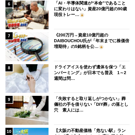
「AI・半導体関連が“本命”であること
6
に変わりはない」資産20億円超の90歳
現役トレー…
《200万円→資産10億円超の
7
DAIBOUCHOU氏が「年末までに株価倍
増期待」の5銘柄を公…
ドライアイスを使わず遺体を保つ「エ
8
ンバーミング」が日本でも普及 1～2
週間は問…
「失敗すると取り返しがつかない」葬
9
儀社の手を借りない「DIY葬」の落とし
穴 素人には…
【大阪の不動産価格「危ない駅」ラン
10