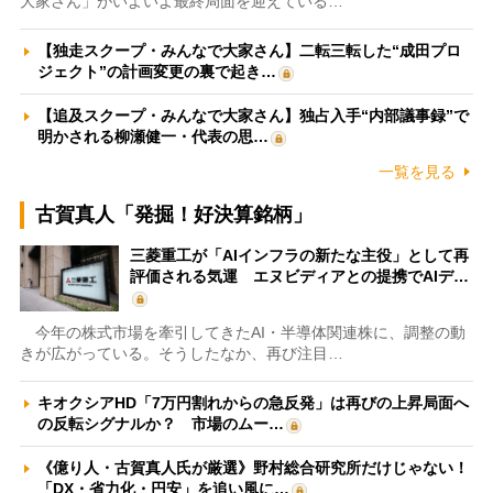
大家さん」がいよいよ最終局面を迎えている…
【独走スクープ・みんなで大家さん】二転三転した“成田プロ
ジェクト”の計画変更の裏で起き…
【追及スクープ・みんなで大家さん】独占入手“内部議事録”で
明かされる柳瀬健一・代表の思…
一覧を見る
古賀真人「発掘！好決算銘柄」
三菱重工が「AIインフラの新たな主役」として再
評価される気運 エヌビディアとの提携でAIデ…
今年の株式市場を牽引してきたAI・半導体関連株に、調整の動
きが広がっている。そうしたなか、再び注目…
キオクシアHD「7万円割れからの急反発」は再びの上昇局面へ
の反転シグナルか？ 市場のムー…
《億り人・古賀真人氏が厳選》野村総合研究所だけじゃない！
「DX・省力化・円安」を追い風に…