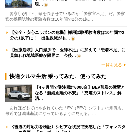
現…
警察庁が目下、頭を悩ませているのが「警察官不足」だ。警察
官の採用試験の受験者数は10年間で2分の1以…
【安全・安心ニッポンの危機】採用試験受験者数は10年間で2
分の1以下に！ 出生数減がも…
【医療崩壊】人口減少で「医師不足」に加えて「患者不足」に
見舞われ地域医療が限界に 今後…
一覧を見る
快適クルマ生活 乗ってみた、使ってみた
【4ヶ月間で受注累計6000台】BEV普及の障壁と
なる「航続距離の不安」「充電のストレス」解
消…
あれほどもてはやされていた「EV（BEV）シフト」の潮流も、
最近では減速基調になっているように見える。…
《雪道の対応力を検証》シビアな状況で実感した「フォレスタ