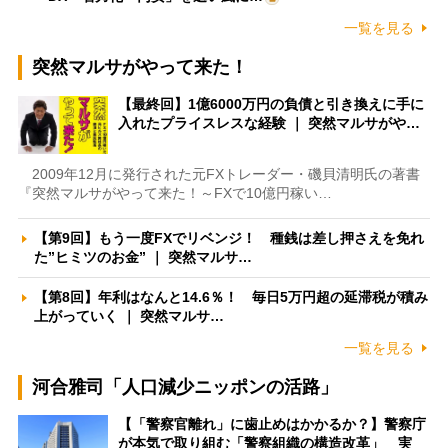
一覧を見る
突然マルサがやって来た！
【最終回】1億6000万円の負債と引き換えに手に
入れたプライスレスな経験 ｜ 突然マルサがや…
2009年12月に発行された元FXトレーダー・磯貝清明氏の著書
『突然マルサがやって来た！～FXで10億円稼い…
【第9回】もう一度FXでリベンジ！ 種銭は差し押さえを免れ
た”ヒミツのお金” ｜ 突然マルサ…
【第8回】年利はなんと14.6％！ 毎日5万円超の延滞税が積み
上がっていく ｜ 突然マルサ…
一覧を見る
河合雅司「人口減少ニッポンの活路」
【「警察官離れ」に歯止めはかかるか？】警察庁
が本気で取り組む「警察組織の構造改革」 実