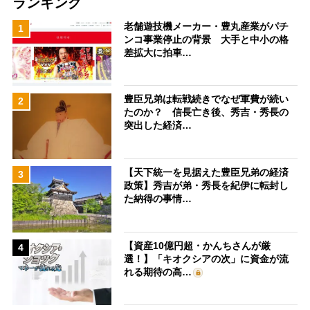
ランキング
老舗遊技機メーカー・豊丸産業がパチ
1
ンコ事業停止の背景 大手と中小の格
差拡大に拍車…
豊臣兄弟は転戦続きでなぜ軍費が続い
2
たのか？ 信長亡き後、秀吉・秀長の
突出した経済…
【天下統一を見据えた豊臣兄弟の経済
3
政策】秀吉が弟・秀長を紀伊に転封し
た納得の事情…
【資産10億円超・かんちさんが厳
4
選！】「キオクシアの次」に資金が流
れる期待の高…