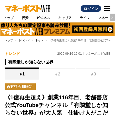
ログイン
トップ
投資
ビジネス
キャリア
ライフ
マネー
トップ
トレンド
ネット
《1億再生超え》創業116年目、老舗書店公式You
トレンド
2025.09.16 16:01
マネーポストWEB
有隣堂しか知らない世界
1
2
3
＃
＃
＃
有料会員限定
《1億再生超え》創業116年目、老舗書店
公式YouTubeチャンネル『有隣堂しか知
らない世界』が大人気 仕掛け人がこだ