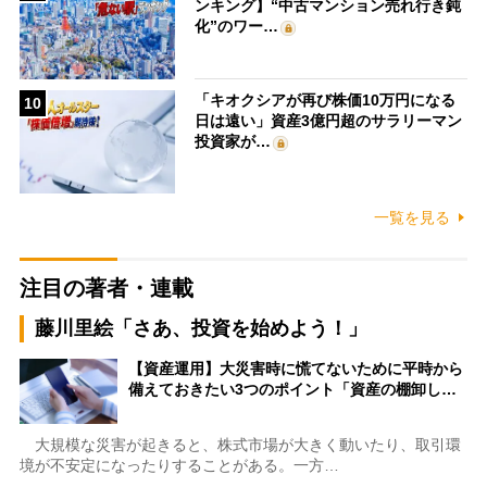
ンキング】“中古マンション売れ行き鈍
化”のワー…
「キオクシアが再び株価10万円になる
10
日は遠い」資産3億円超のサラリーマン
投資家が…
一覧を見る
注目の著者・連載
藤川里絵「さあ、投資を始めよう！」
【資産運用】大災害時に慌てないために平時から
備えておきたい3つのポイント「資産の棚卸し…
大規模な災害が起きると、株式市場が大きく動いたり、取引環
境が不安定になったりすることがある。一方…