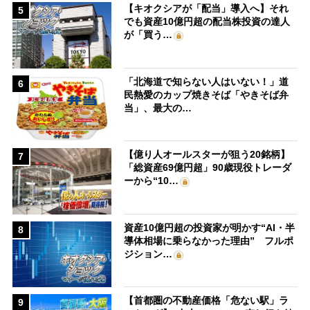
【キオクシアが「配当」導入へ】それ
5
でも資産10億円超の配当株投資の達人
が「買う…
「北海道で知らない人はいない！」道
6
民熱愛のカップ焼きそば「やきそば弁
当」、最大の…
【億り人オールスターが狙う20銘柄】
7
「総資産69億円超」90歳現役トレーダ
ーから“10…
資産10億円超の投資家が明かす“AI・半
8
導体相場に乗らなかった理由” フルポ
ジション…
【首都圏の不動産価格「危ない駅」ラ
9