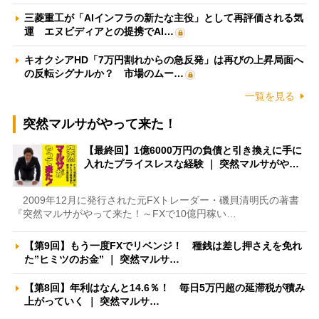
三菱重工が「AIインフラの新たな主役」として再評価される気
運 エヌビディアとの提携でAI…
キオクシアHD「7万円割れからの急反発」は再びの上昇局面へ
の反転シグナルか？ 市場のムー…
一覧を見る
突然マルサがやって来た！
【最終回】1億6000万円の負債と引き換えに手に
入れたプライスレスな経験 ｜ 突然マルサがや…
2009年12月に発行された元FXトレーダー・磯貝清明氏の著書
『突然マルサがやって来た！～FXで10億円稼い…
【第9回】もう一度FXでリベンジ！ 種銭は差し押さえを免れ
た”ヒミツのお金” ｜ 突然マルサ…
【第8回】年利はなんと14.6％！ 毎日5万円超の延滞税が積み
上がっていく ｜ 突然マルサ…