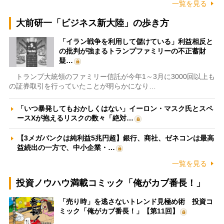
一覧を見る
大前研一「ビジネス新大陸」の歩き方
「イラン戦争を利用して儲けている」利益相反と
の批判が強まるトランプファミリーの不正蓄財
疑…
トランプ大統領のファミリー信託が今年1～3月に3000回以上も
の証券取引を行っていたことが明らかになり…
「いつ暴発してもおかしくはない」イーロン・マスク氏とスペ
ースXが抱えるリスクの数々「絶対…
【3メガバンクは純利益5兆円超】銀行、商社、ゼネコンは最高
益続出の一方で、中小企業・…
一覧を見る
投資ノウハウ満載コミック「俺がカブ番長！」
「売り時」を逃さないトレンド見極め術 投資コ
ミック「俺がカブ番長！」【第11回】