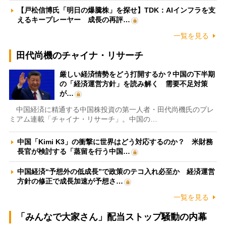
【戸松信博氏「明日の爆騰株」を探せ】TDK：AIインフラを支
えるキープレーヤー 成長の再評…
一覧を見る
田代尚機のチャイナ・リサーチ
厳しい経済情勢をどう打開するか？中国の下半期
の「経済運営方針」を読み解く 需要不足対策
が…
中国経済に精通する中国株投資の第一人者・田代尚機氏のプレ
ミアム連載「チャイナ・リサーチ」。中国の…
中国「Kimi K3」の衝撃に世界はどう対応するのか？ 米財務
長官が検討する「蒸留を行う中国…
中国経済“予想外の低成長”で政策のテコ入れ必至か 経済運営
方針の修正で成長加速が予想さ…
一覧を見る
「みんなで大家さん」配当ストップ騒動の内幕