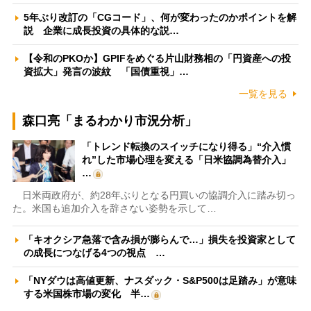
5年ぶり改訂の「CGコード」、何が変わったのかポイントを解
説 企業に成長投資の具体的な説…
【令和のPKOか】GPIFをめぐる片山財務相の「円資産への投
資拡大」発言の波紋 「国債重視」…
一覧を見る
森口亮「まるわかり市況分析」
「トレンド転換のスイッチになり得る」“介入慣
れ”した市場心理を変える「日米協調為替介入」
…
日米両政府が、約28年ぶりとなる円買いの協調介入に踏み切っ
た。米国も追加介入を辞さない姿勢を示して…
「キオクシア急落で含み損が膨らんで…」損失を投資家として
の成長につなげる4つの視点 …
「NYダウは高値更新、ナスダック・S&P500は足踏み」が意味
する米国株市場の変化 半…