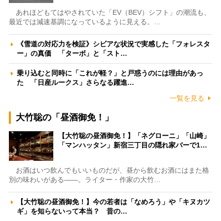
あれほどもてはやされていた「EV（BEV）シフト」の潮流も、
最近では減速基調になっているように見える。…
《雪道の対応力を検証》シビアな状況で実感した「フォレスタ
ー」の真価 「ターボ」と「スト…
乗り込むと同時に「これが軽？」と戸惑うのには理由があっ
た 「日産ルークス」さらなる躍進…
一覧を見る
大竹聡の「昼酒御免！」
【大竹聡の昼酒御免！】「ネグローニ」「山崎」
「マンハッタン」新宿三丁目の隠れ家バーで1…
お酒はいつ飲んでもいいものだが、昼から飲むお酒にはまた格
別の味わいがある――。ライター・作家の大竹…
【大竹聡の昼酒御免！】今の若者は「なめろう」や「キヌカツ
ギ」を知らないって本当？ 昔の…