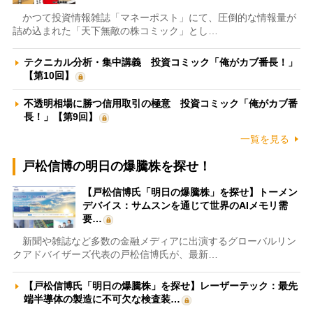
かつて投資情報雑誌「マネーポスト」にて、圧倒的な情報量が
詰め込まれた「天下無敵の株コミック」とし…
テクニカル分析・集中講義 投資コミック「俺がカブ番長！」
【第10回】
不透明相場に勝つ信用取引の極意 投資コミック「俺がカブ番
長！」【第9回】
一覧を見る
戸松信博の明日の爆騰株を探せ！
【戸松信博氏「明日の爆騰株」を探せ】トーメン
デバイス：サムスンを通じて世界のAIメモリ需
要…
新聞や雑誌など多数の金融メディアに出演するグローバルリン
クアドバイザーズ代表の戸松信博氏が、最新…
【戸松信博氏「明日の爆騰株」を探せ】レーザーテック：最先
端半導体の製造に不可欠な検査装…