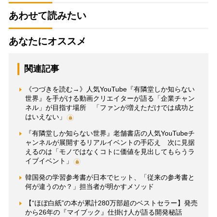
あわせて読みたい
あなたにオススメ
関連記事
《つづきを読む→》人気YouTube『有隣堂しか知らない
世界』を手がける動画クリエイターが語る「企業チャン
ネル」が目指す場所 「ファンが増えただけでは成功と
はいえない」
『有隣堂しか知らない世界』老舗書店の人気YouTubeチ
ャンネルが展開するリアルイベントの手応え 次に見据
えるのは「モノではなくコトに価値を見出してもらうラ
イブイベント」
韓国発の学習参考書が日本でヒット、「従来の参考書と
何が違うのか？」担当者が明かすメソッド
【“ほぼ白紙”の本が累計280万部超のベストセラー】発売
から26年の『マイブック』仕掛け人が語る開発秘話