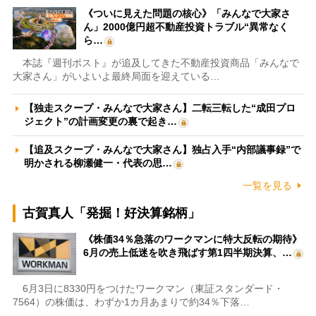
《ついに見えた問題の核心》「みんなで大家さ
ん」2000億円超不動産投資トラブル“異常なく
ら…
本誌『週刊ポスト』が追及してきた不動産投資商品「みんなで
大家さん」がいよいよ最終局面を迎えている…
【独走スクープ・みんなで大家さん】二転三転した“成田プロ
ジェクト”の計画変更の裏で起き…
【追及スクープ・みんなで大家さん】独占入手“内部議事録”で
明かされる柳瀬健一・代表の思…
一覧を見る
古賀真人「発掘！好決算銘柄」
《株価34％急落のワークマンに特大反転の期待》
6月の売上低迷を吹き飛ばす第1四半期決算、…
6月3日に8330円をつけたワークマン（東証スタンダード・
7564）の株価は、わずか1カ月あまりで約34％下落…