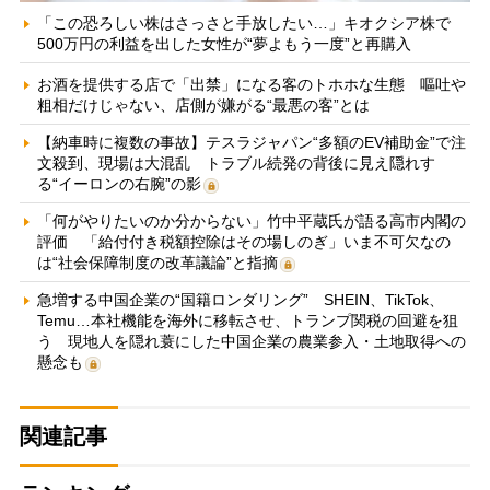
「この恐ろしい株はさっさと手放したい…」キオクシア株で
500万円の利益を出した女性が“夢よもう一度”と再購入
お酒を提供する店で「出禁」になる客のトホホな生態 嘔吐や
粗相だけじゃない、店側が嫌がる“最悪の客”とは
【納車時に複数の事故】テスラジャパン“多額のEV補助金”で注
文殺到、現場は大混乱 トラブル続発の背後に見え隠れす
る“イーロンの右腕”の影
「何がやりたいのか分からない」竹中平蔵氏が語る高市内閣の
評価 「給付付き税額控除はその場しのぎ」いま不可欠なの
は“社会保障制度の改革議論”と指摘
急増する中国企業の“国籍ロンダリング” SHEIN、TikTok、
Temu…本社機能を海外に移転させ、トランプ関税の回避を狙
う 現地人を隠れ蓑にした中国企業の農業参入・土地取得への
懸念も
関連記事