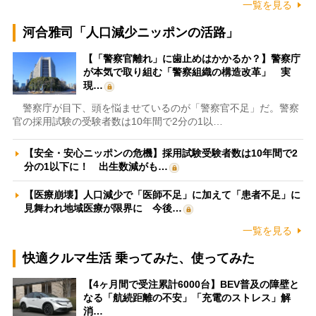
一覧を見る
河合雅司「人口減少ニッポンの活路」
【「警察官離れ」に歯止めはかかるか？】警察庁
が本気で取り組む「警察組織の構造改革」 実
現…
警察庁が目下、頭を悩ませているのが「警察官不足」だ。警察
官の採用試験の受験者数は10年間で2分の1以…
【安全・安心ニッポンの危機】採用試験受験者数は10年間で2
分の1以下に！ 出生数減がも…
【医療崩壊】人口減少で「医師不足」に加えて「患者不足」に
見舞われ地域医療が限界に 今後…
一覧を見る
快適クルマ生活 乗ってみた、使ってみた
【4ヶ月間で受注累計6000台】BEV普及の障壁と
なる「航続距離の不安」「充電のストレス」解
消…