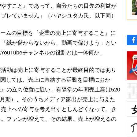
増やすこと』であって、自分たちの目先の利益が
もブレていません」（ハヤシユタカ氏、以下同）
eチームの目標を『企業の売上に寄与すること』に
て「紙が儲からないから、動画で儲けよう」とい
ouTubeチャンネルの役割とは一体何か。
業活動は売上に寄与することが最終目的ではあり
ルに関しては、売上に直結する活動を目標におか
』の立ち位置に近い。有隣堂の年間売上高は520
年8月期）、そのうちメディア露出が売上に与えた
。売上への寄与を考え出すとしんどくなって、き
る。ファンが増えて、その結果、売上が増えるの