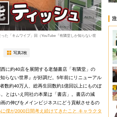
注
った「キムワイプ」回（YouTube『有隣堂しか知らない世
写真2枚
西に約40店を展開する老舗書店「有隣堂」の
しか知らない世界』が好調だ。5年前にリニューアル
録者数約40万人、総再生回数約1億回以上にものぼ
る。とはいえ同社の本業は「書店」。書店の減
動画の伸びをメインビジネスにどう貢献させるの
に僕が2000日間考え続けてきたこと キャラクタ