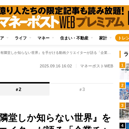
ア
ライフ
マネー
住まい・不動産
家計
トレ
人気YouTube『有隣堂しか知らない世界』を手がける動画クリエイターが語る「企業チャンネル」が目指す場所 「ファンが増えただけでは成功とはいえない」
ラ
1
2025.09.16 16:02
マネーポストWEB
2
2
3
＃
＃
3
『有隣堂しか知らない世界』を
4