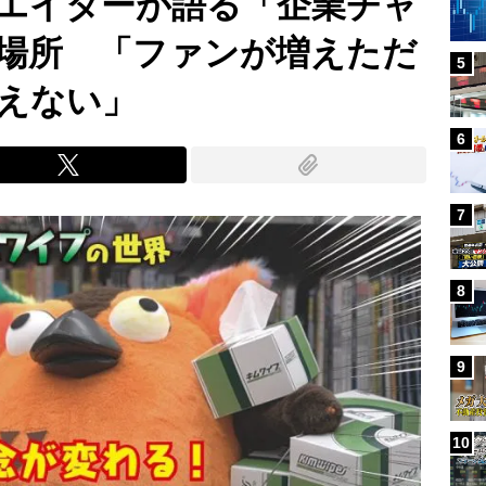
エイターが語る「企業チャ
場所 「ファンが増えただ
5
えない」
6
7
8
9
10