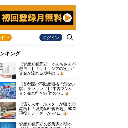
ンド
ログイン
ンキング
【資産10億円超・かんちさんが
厳選！】「キオクシアの次」に
資金が流れる期待の…
【首都圏の不動産価格「危ない
駅」ランキング】“中古マンシ
ョン売れ行き鈍化”のワ…
【億り人オールスターが狙う20
銘柄】「総資産69億円超」90歳
現役トレーダーから“1…
資産10億円超の投資家が明か