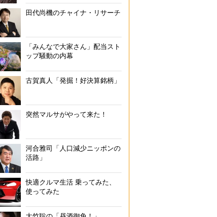
田代尚機のチャイナ・リサーチ
「みんなで大家さん」配当スト
ップ騒動の内幕
古賀真人「発掘！好決算銘柄」
突然マルサがやって来た！
河合雅司「人口減少ニッポンの
活路」
快適クルマ生活 乗ってみた、
使ってみた
大竹聡の「昼酒御免！」