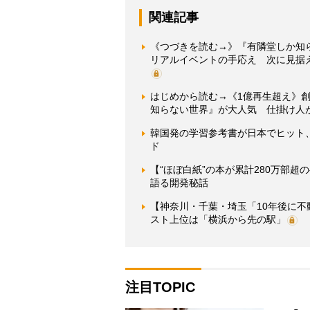
関連記事
《つづきを読む→》『有隣堂しか知ら
リアルイベントの手応え 次に見据
はじめから読む→《1億再生超え》創業
知らない世界』が大人気 仕掛け人
韓国発の学習参考書が日本でヒット
ド
【“ほぼ白紙”の本が累計280万部
語る開発秘話
【神奈川・千葉・埼玉「10年後に
スト上位は「横浜から先の駅」
注目TOPIC