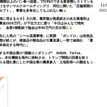
0種類以上のパン食べ放題」で行列のできる新形態レストランを
【お
けるサンマルクホールディングス 同社に聞いた「店舗展開の
202
セプト」、事業を多角化してもぶれない軸
俵に埋まるカネ】大の里、豊昇龍が黒星続きの名古屋場所は
賞金2826万円」が下位力士に渡り「今日はみんなで焼肉
」 金星4個配給で協会は年96万円の支出増に
生に人気の「シール流通事情」に変調 「ボンドロ」は依然品
態が続くが、模倣品や類似品が大量流通し一部で値崩れ 「選
本格化する時代に」
する中国企業の“国籍ロンダリング” SHEIN、TikTok、
mu…本社機能を海外に移転させ、トランプ関税の回避を狙う
人を隠れ蓑にした中国企業の農業参入・土地取得への懸念も