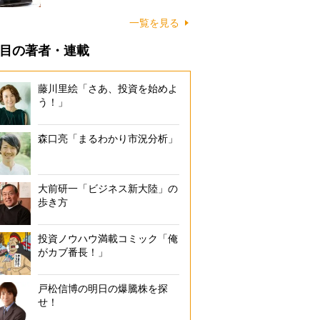
一覧を見る
目の著者・連載
藤川里絵「さあ、投資を始めよ
う！」
森口亮「まるわかり市況分析」
大前研一「ビジネス新大陸」の
歩き方
投資ノウハウ満載コミック「俺
がカブ番長！」
戸松信博の明日の爆騰株を探
せ！