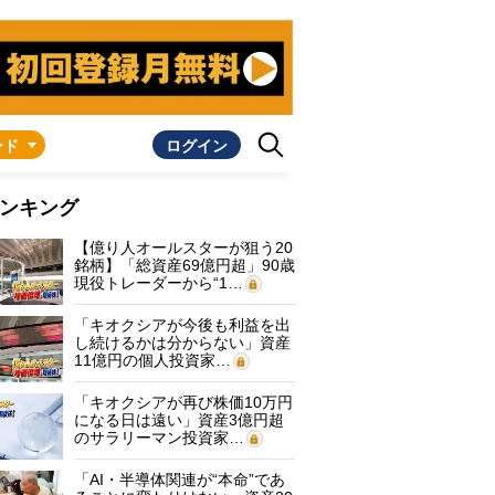
ンド
ログイン
ンキング
【億り人オールスターが狙う20
銘柄】「総資産69億円超」90歳
現役トレーダーから“1…
「キオクシアが今後も利益を出
し続けるかは分からない」資産
11億円の個人投資家…
「キオクシアが再び株価10万円
になる日は遠い」資産3億円超
のサラリーマン投資家…
「AI・半導体関連が“本命”であ