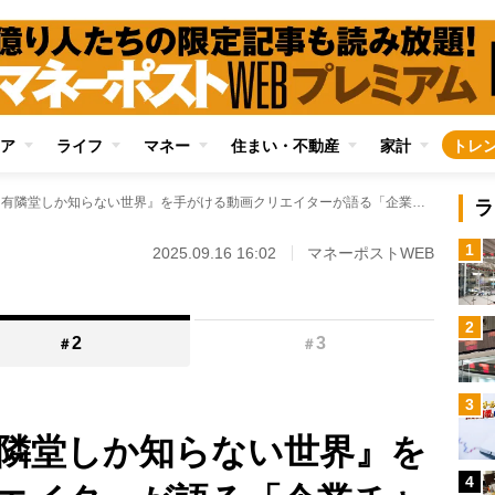
ア
ライフ
マネー
住まい・不動産
家計
トレ
人気YouTube『有隣堂しか知らない世界』を手がける動画クリエイターが語る「企業チャンネル」が目指す場所 「ファンが増えただけでは成功とはいえない」
ラ
1
2025.09.16 16:02
マネーポストWEB
2
2
3
＃
＃
3
『有隣堂しか知らない世界』を
4