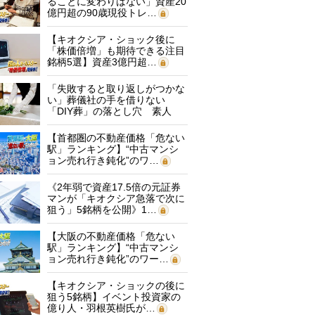
ることに変わりはない」資産20
億円超の90歳現役トレ…
【キオクシア・ショック後に
「株価倍増」も期待できる注目
銘柄5選】資産3億円超…
「失敗すると取り返しがつかな
い」葬儀社の手を借りない
「DIY葬」の落とし穴 素人
に…
【首都圏の不動産価格「危ない
駅」ランキング】“中古マンシ
ョン売れ行き鈍化”のワ…
《2年弱で資産17.5倍の元証券
マンが「キオクシア急落で次に
狙う」5銘柄を公開》1…
【大阪の不動産価格「危ない
駅」ランキング】“中古マンシ
ョン売れ行き鈍化”のワー…
【キオクシア・ショックの後に
狙う5銘柄】イベント投資家の
億り人・羽根英樹氏が…