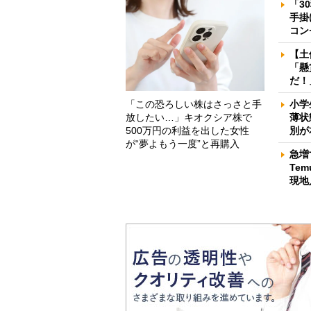
「3
手掛
コン
【土
「懸
だ！
「この恐ろしい株はさっさと手
小学
放したい…」キオクシア株で
薄状
500万円の利益を出した女性
別が
が“夢よもう一度”と再購入
急増
Te
現地