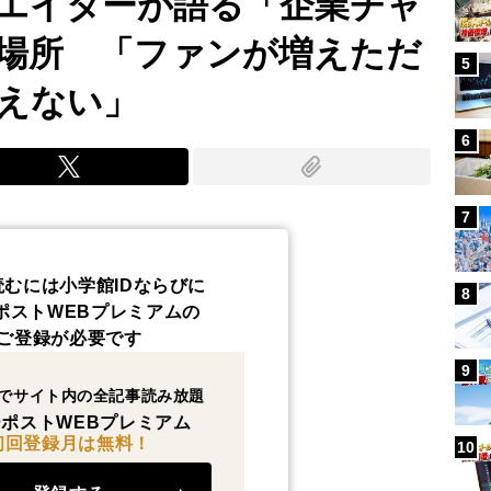
エイターが語る「企業チャ
場所 「ファンが増えただ
5
えない」
6
7
読むには小学館IDならびに
8
ポストWEBプレミアムの
ご登録が必要です
9
でサイト内の全記事読み放題
ポストWEBプレミアム
初回登録月は無料！
10