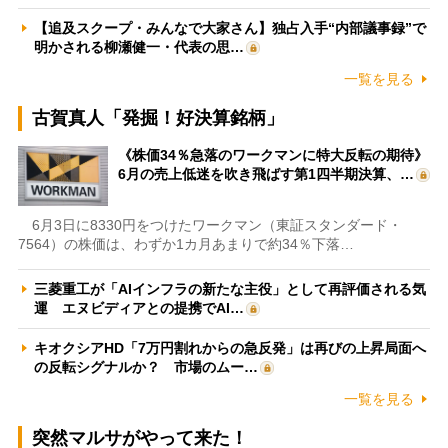
【追及スクープ・みんなで大家さん】独占入手“内部議事録”で
明かされる柳瀬健一・代表の思…
一覧を見る
古賀真人「発掘！好決算銘柄」
《株価34％急落のワークマンに特大反転の期待》
6月の売上低迷を吹き飛ばす第1四半期決算、…
6月3日に8330円をつけたワークマン（東証スタンダード・
7564）の株価は、わずか1カ月あまりで約34％下落…
三菱重工が「AIインフラの新たな主役」として再評価される気
運 エヌビディアとの提携でAI…
キオクシアHD「7万円割れからの急反発」は再びの上昇局面へ
の反転シグナルか？ 市場のムー…
一覧を見る
突然マルサがやって来た！