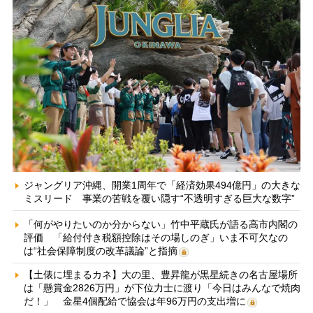
ジャングリア沖縄、開業1周年で「経済効果494億円」の大きな
ミスリード 事業の苦戦を覆い隠す“不透明すぎる巨大な数字”
「何がやりたいのか分からない」竹中平蔵氏が語る高市内閣の
評価 「給付付き税額控除はその場しのぎ」いま不可欠なの
は“社会保障制度の改革議論”と指摘
【土俵に埋まるカネ】大の里、豊昇龍が黒星続きの名古屋場所
は「懸賞金2826万円」が下位力士に渡り「今日はみんなで焼肉
だ！」 金星4個配給で協会は年96万円の支出増に