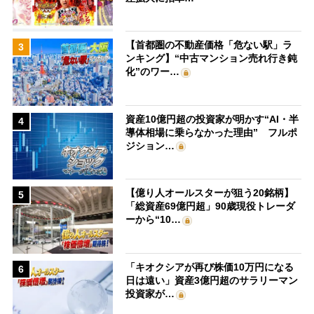
【首都圏の不動産価格「危ない駅」ラ
3
ンキング】“中古マンション売れ行き鈍
化”のワー…
資産10億円超の投資家が明かす“AI・半
4
導体相場に乗らなかった理由” フルポ
ジション…
【億り人オールスターが狙う20銘柄】
5
「総資産69億円超」90歳現役トレーダ
ーから“10…
「キオクシアが再び株価10万円になる
6
日は遠い」資産3億円超のサラリーマン
投資家が…