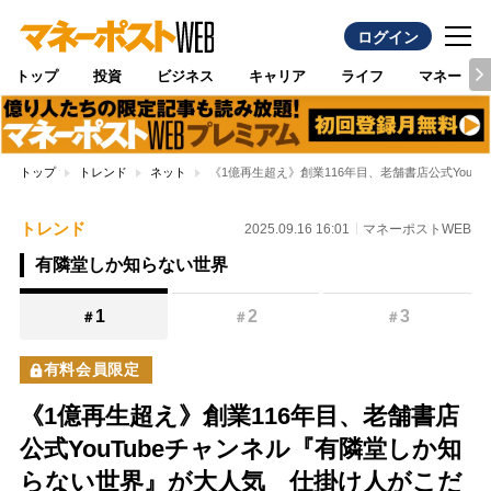
ログイン
トップ
投資
ビジネス
キャリア
ライフ
マネー
トップ
トレンド
ネット
《1億再生超え》創業116年目、老舗書店公式You
トレンド
2025.09.16 16:01
マネーポストWEB
有隣堂しか知らない世界
1
2
3
＃
＃
＃
有料会員限定
《1億再生超え》創業116年目、老舗書店
公式YouTubeチャンネル『有隣堂しか知
らない世界』が大人気 仕掛け人がこだ