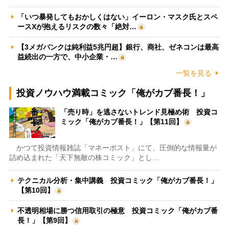
「いつ暴発してもおかしくはない」イーロン・マスク氏とスペ
ースXが抱えるリスクの数々「絶対…
【3メガバンクは純利益5兆円超】銀行、商社、ゼネコンは最高
益続出の一方で、中小企業・…
一覧を見る
投資ノウハウ満載コミック「俺がカブ番長！」
「売り時」を逃さないトレンド見極め術 投資コ
ミック「俺がカブ番長！」【第11回】
かつて投資情報雑誌「マネーポスト」にて、圧倒的な情報量が
詰め込まれた「天下無敵の株コミック」とし…
テクニカル分析・集中講義 投資コミック「俺がカブ番長！」
【第10回】
不透明相場に勝つ信用取引の極意 投資コミック「俺がカブ番
長！」【第9回】