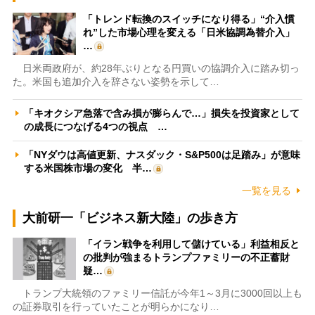
「トレンド転換のスイッチになり得る」“介入慣
れ”した市場心理を変える「日米協調為替介入」
…
日米両政府が、約28年ぶりとなる円買いの協調介入に踏み切っ
た。米国も追加介入を辞さない姿勢を示して…
「キオクシア急落で含み損が膨らんで…」損失を投資家として
の成長につなげる4つの視点 …
「NYダウは高値更新、ナスダック・S&P500は足踏み」が意味
する米国株市場の変化 半…
一覧を見る
大前研一「ビジネス新大陸」の歩き方
「イラン戦争を利用して儲けている」利益相反と
の批判が強まるトランプファミリーの不正蓄財
疑…
トランプ大統領のファミリー信託が今年1～3月に3000回以上も
の証券取引を行っていたことが明らかになり…