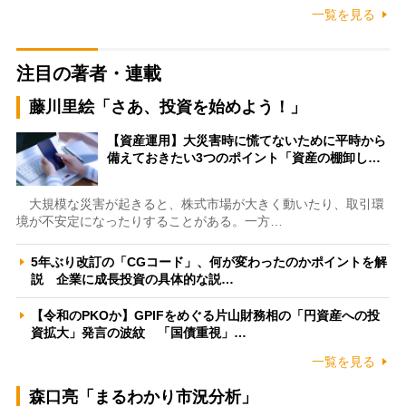
一覧を見る
注目の著者・連載
藤川里絵「さあ、投資を始めよう！」
【資産運用】大災害時に慌てないために平時から
備えておきたい3つのポイント「資産の棚卸し…
大規模な災害が起きると、株式市場が大きく動いたり、取引環
境が不安定になったりすることがある。一方…
5年ぶり改訂の「CGコード」、何が変わったのかポイントを解
説 企業に成長投資の具体的な説…
【令和のPKOか】GPIFをめぐる片山財務相の「円資産への投
資拡大」発言の波紋 「国債重視」…
一覧を見る
森口亮「まるわかり市況分析」