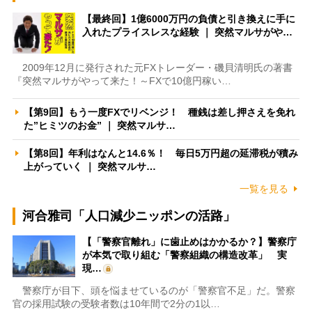
【最終回】1億6000万円の負債と引き換えに手に
入れたプライスレスな経験 ｜ 突然マルサがや…
2009年12月に発行された元FXトレーダー・磯貝清明氏の著書
『突然マルサがやって来た！～FXで10億円稼い…
【第9回】もう一度FXでリベンジ！ 種銭は差し押さえを免れ
た”ヒミツのお金” ｜ 突然マルサ…
【第8回】年利はなんと14.6％！ 毎日5万円超の延滞税が積み
上がっていく ｜ 突然マルサ…
一覧を見る
河合雅司「人口減少ニッポンの活路」
【「警察官離れ」に歯止めはかかるか？】警察庁
が本気で取り組む「警察組織の構造改革」 実
現…
警察庁が目下、頭を悩ませているのが「警察官不足」だ。警察
官の採用試験の受験者数は10年間で2分の1以…