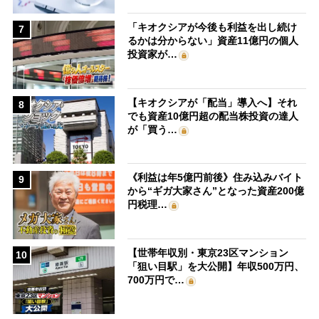
「キオクシアが今後も利益を出し続け
7
るかは分からない」資産11億円の個人
投資家が…
【キオクシアが「配当」導入へ】それ
8
でも資産10億円超の配当株投資の達人
が「買う…
《利益は年5億円前後》住み込みバイト
9
から“ギガ大家さん”となった資産200億
円税理…
【世帯年収別・東京23区マンション
10
「狙い目駅」を大公開】年収500万円、
700万円で…