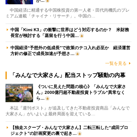
が…
中国経済に精通する中国株投資の第一人者・田代尚機氏のプレ
ミアム連載「チャイナ・リサーチ」。中国の…
中国「Kimi K3」の衝撃に世界はどう対応するのか？ 米財務
長官が検討する「蒸留を行う中国…
中国経済“予想外の低成長”で政策のテコ入れ必至か 経済運営
方針の修正で成長加速が予想さ…
一覧を見る
「みんなで大家さん」配当ストップ騒動の内幕
《ついに見えた問題の核心》「みんなで大家さ
ん」2000億円超不動産投資トラブル“異常なく
ら…
本誌『週刊ポスト』が追及してきた不動産投資商品「みんなで
大家さん」がいよいよ最終局面を迎えている…
【独走スクープ・みんなで大家さん】二転三転した“成田プロ
ジェクト”の計画変更の裏で起き…