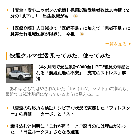
【安全・安心ニッポンの危機】採用試験受験者数は10年間で2
分の1以下に！ 出生数減がも…
【医療崩壊】人口減少で「医師不足」に加えて「患者不足」に
見舞われ地域医療が限界に 今後…
一覧を見る
快適クルマ生活 乗ってみた、使ってみた
【4ヶ月間で受注累計6000台】BEV普及の障壁と
なる「航続距離の不安」「充電のストレス」解
消…
あれほどもてはやされていた「EV（BEV）シフト」の潮流も、
最近では減速基調になっているように見える。…
《雪道の対応力を検証》シビアな状況で実感した「フォレスタ
ー」の真価 「ターボ」と「スト…
乗り込むと同時に「これが軽？」と戸惑うのには理由があっ
た 「日産ルークス」さらなる躍進…