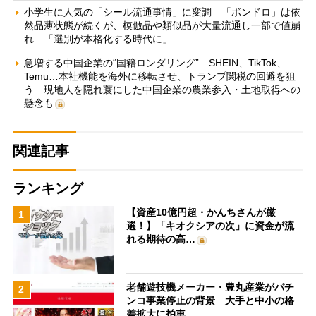
小学生に人気の「シール流通事情」に変調 「ボンドロ」は依
然品薄状態が続くが、模倣品や類似品が大量流通し一部で値崩
れ 「選別が本格化する時代に」
急増する中国企業の“国籍ロンダリング” SHEIN、TikTok、
Temu…本社機能を海外に移転させ、トランプ関税の回避を狙
う 現地人を隠れ蓑にした中国企業の農業参入・土地取得への
懸念も
関連記事
ランキング
【資産10億円超・かんちさんが厳
1
選！】「キオクシアの次」に資金が流
れる期待の高…
老舗遊技機メーカー・豊丸産業がパチ
2
ンコ事業停止の背景 大手と中小の格
差拡大に拍車…