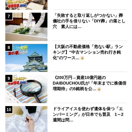
「失敗すると取り返しがつかない」葬
7
儀社の手を借りない「DIY葬」の落とし
穴 素人には…
【大阪の不動産価格「危ない駅」ラン
8
キング】“中古マンション売れ行き鈍
化”のワース…
《200万円→資産10億円超の
9
DAIBOUCHOU氏が「年末までに株価倍
増期待」の5銘柄を公…
ドライアイスを使わず遺体を保つ「エ
10
ンバーミング」が日本でも普及 1～2
週間は問…