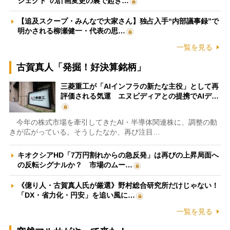
ジェクト”の計画変更の裏で起き…
【追及スクープ・みんなで大家さん】独占入手“内部議事録”で
明かされる柳瀬健一・代表の思…
一覧を見る
古賀真人「発掘！好決算銘柄」
三菱重工が「AIインフラの新たな主役」として再
評価される気運 エヌビディアとの提携でAIデ…
今年の株式市場を牽引してきたAI・半導体関連株に、調整の動
きが広がっている。そうしたなか、再び注目…
キオクシアHD「7万円割れからの急反発」は再びの上昇局面へ
の反転シグナルか？ 市場のムー…
《億り人・古賀真人氏が厳選》野村総合研究所だけじゃない！
「DX・省力化・円安」を追い風に…
一覧を見る