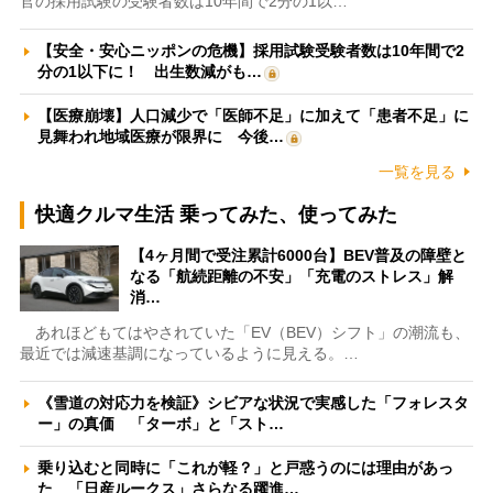
官の採用試験の受験者数は10年間で2分の1以…
【安全・安心ニッポンの危機】採用試験受験者数は10年間で2
分の1以下に！ 出生数減がも…
【医療崩壊】人口減少で「医師不足」に加えて「患者不足」に
見舞われ地域医療が限界に 今後…
一覧を見る
快適クルマ生活 乗ってみた、使ってみた
【4ヶ月間で受注累計6000台】BEV普及の障壁と
なる「航続距離の不安」「充電のストレス」解
消…
あれほどもてはやされていた「EV（BEV）シフト」の潮流も、
最近では減速基調になっているように見える。…
《雪道の対応力を検証》シビアな状況で実感した「フォレスタ
ー」の真価 「ターボ」と「スト…
乗り込むと同時に「これが軽？」と戸惑うのには理由があっ
た 「日産ルークス」さらなる躍進…