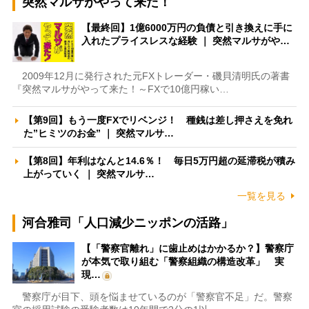
突然マルサがやって来た！
【最終回】1億6000万円の負債と引き換えに手に
入れたプライスレスな経験 ｜ 突然マルサがや…
2009年12月に発行された元FXトレーダー・磯貝清明氏の著書
『突然マルサがやって来た！～FXで10億円稼い…
【第9回】もう一度FXでリベンジ！ 種銭は差し押さえを免れ
た”ヒミツのお金” ｜ 突然マルサ…
【第8回】年利はなんと14.6％！ 毎日5万円超の延滞税が積み
上がっていく ｜ 突然マルサ…
一覧を見る
河合雅司「人口減少ニッポンの活路」
【「警察官離れ」に歯止めはかかるか？】警察庁
が本気で取り組む「警察組織の構造改革」 実
現…
警察庁が目下、頭を悩ませているのが「警察官不足」だ。警察