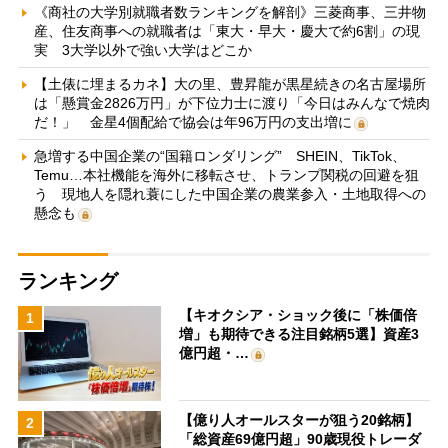
《商社の大学別就職者数ランキングを解剖》三菱商事、三井物
産、住友商事への就職者は「東大・早大・慶大で約6割」の現
実 3大学以外で強い大学はどこか
【土俵に埋まるカネ】大の里、豊昇龍が黒星続きの名古屋場所
は「懸賞金2826万円」が下位力士に渡り「今日はみんなで焼肉
だ！」 金星4個配給で協会は年96万円の支出増に
急増する中国企業の“国籍ロンダリング” SHEIN、TikTok、
Temu…本社機能を海外に移転させ、トランプ関税の回避を狙
う 現地人を隠れ蓑にした中国企業の農業参入・土地取得への
懸念も
ランキング
【キオクシア・ショック後に「株価倍
1
増」も期待できる注目銘柄5選】資産3
億円超・…
【億り人オールスターが狙う20銘柄】
2
「総資産69億円超」90歳現役トレーダ