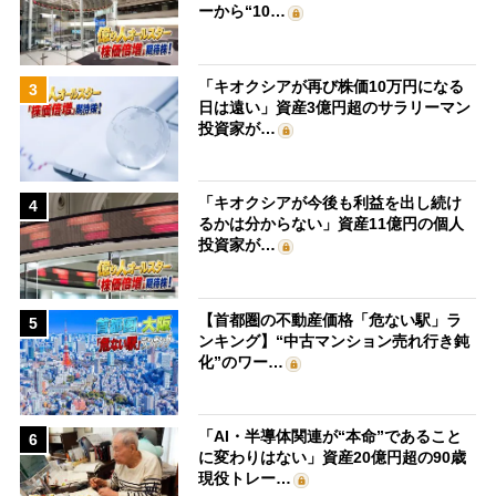
ーから“10…
「キオクシアが再び株価10万円になる
3
日は遠い」資産3億円超のサラリーマン
投資家が…
「キオクシアが今後も利益を出し続け
4
るかは分からない」資産11億円の個人
投資家が…
【首都圏の不動産価格「危ない駅」ラ
5
ンキング】“中古マンション売れ行き鈍
化”のワー…
「AI・半導体関連が“本命”であること
6
に変わりはない」資産20億円超の90歳
現役トレー…