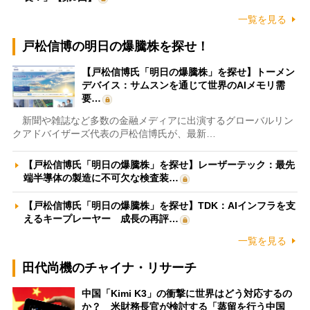
一覧を見る
戸松信博の明日の爆騰株を探せ！
【戸松信博氏「明日の爆騰株」を探せ】トーメン
デバイス：サムスンを通じて世界のAIメモリ需
要…
新聞や雑誌など多数の金融メディアに出演するグローバルリン
クアドバイザーズ代表の戸松信博氏が、最新…
【戸松信博氏「明日の爆騰株」を探せ】レーザーテック：最先
端半導体の製造に不可欠な検査装…
【戸松信博氏「明日の爆騰株」を探せ】TDK：AIインフラを支
えるキープレーヤー 成長の再評…
一覧を見る
田代尚機のチャイナ・リサーチ
中国「Kimi K3」の衝撃に世界はどう対応するの
か？ 米財務長官が検討する「蒸留を行う中国