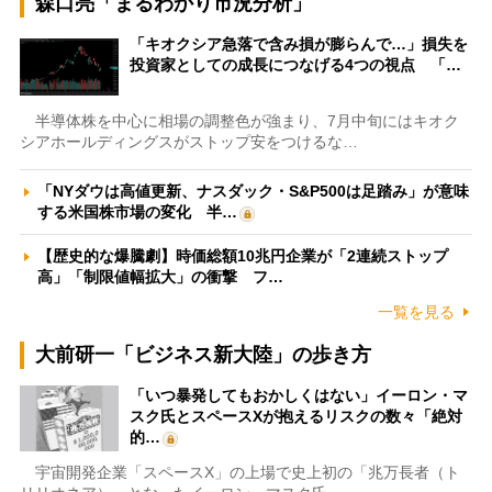
森口亮「まるわかり市況分析」
「キオクシア急落で含み損が膨らんで…」損失を
投資家としての成長につなげる4つの視点 「…
半導体株を中心に相場の調整色が強まり、7月中旬にはキオク
シアホールディングスがストップ安をつけるな…
「NYダウは高値更新、ナスダック・S&P500は足踏み」が意味
する米国株市場の変化 半…
【歴史的な爆騰劇】時価総額10兆円企業が「2連続ストップ
高」「制限値幅拡大」の衝撃 フ…
一覧を見る
大前研一「ビジネス新大陸」の歩き方
「いつ暴発してもおかしくはない」イーロン・マ
スク氏とスペースXが抱えるリスクの数々「絶対
的…
宇宙開発企業「スペースX」の上場で史上初の「兆万長者（ト