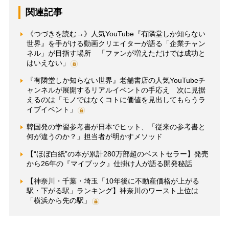
関連記事
《つづきを読む→》人気YouTube『有隣堂しか知らない
世界』を手がける動画クリエイターが語る「企業チャン
ネル」が目指す場所 「ファンが増えただけでは成功と
はいえない」
『有隣堂しか知らない世界』老舗書店の人気YouTubeチ
ャンネルが展開するリアルイベントの手応え 次に見据
えるのは「モノではなくコトに価値を見出してもらうラ
イブイベント」
韓国発の学習参考書が日本でヒット、「従来の参考書と
何が違うのか？」担当者が明かすメソッド
【“ほぼ白紙”の本が累計280万部超のベストセラー】発売
から26年の『マイブック』仕掛け人が語る開発秘話
【神奈川・千葉・埼玉「10年後に不動産価格が上がる
駅・下がる駅」ランキング】神奈川のワースト上位は
「横浜から先の駅」