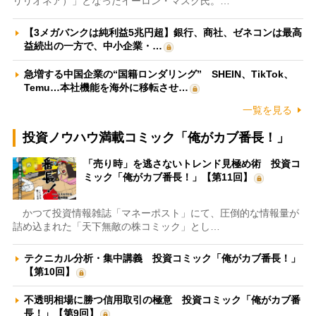
リリオネア）」となったイーロン・マスク氏。…
【3メガバンクは純利益5兆円超】銀行、商社、ゼネコンは最高
益続出の一方で、中小企業・…
急増する中国企業の“国籍ロンダリング” SHEIN、TikTok、
Temu…本社機能を海外に移転させ…
一覧を見る
投資ノウハウ満載コミック「俺がカブ番長！」
「売り時」を逃さないトレンド見極め術 投資コ
ミック「俺がカブ番長！」【第11回】
かつて投資情報雑誌「マネーポスト」にて、圧倒的な情報量が
詰め込まれた「天下無敵の株コミック」とし…
テクニカル分析・集中講義 投資コミック「俺がカブ番長！」
【第10回】
不透明相場に勝つ信用取引の極意 投資コミック「俺がカブ番
長！」【第9回】