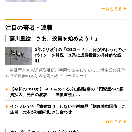
一覧を見る
注目の著者・連載
藤川里絵「さあ、投資を始めよう！」
5年ぶり改訂の「CGコード」、何が変わったのか
ポイントを解説 企業に成長投資の具体的な説
明…
金融庁と東京証券取引所が共同で策定している上場企業の経営
や取締役会のあり方を定める「コーポレート…
【令和のPKOか】GPIFをめぐる片山財務相の「円資産への投
資拡大」発言の波紋 「国債重視」…
インフレでも「物価負け」しない金融商品「物価連動国債」に
注目 元本が物価の動きに合わせ…
一覧を見る