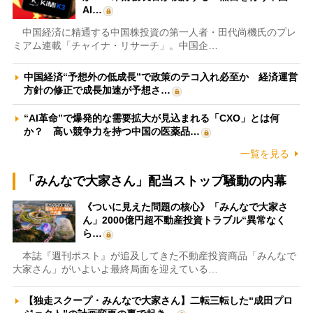
AI…
中国経済に精通する中国株投資の第一人者・田代尚機氏のプレ
ミアム連載「チャイナ・リサーチ」。中国企…
中国経済“予想外の低成長”で政策のテコ入れ必至か 経済運営
方針の修正で成長加速が予想さ…
“AI革命”で爆発的な需要拡大が見込まれる「CXO」とは何
か？ 高い競争力を持つ中国の医薬品…
一覧を見る
「みんなで大家さん」配当ストップ騒動の内幕
《ついに見えた問題の核心》「みんなで大家さ
ん」2000億円超不動産投資トラブル“異常なく
ら…
本誌『週刊ポスト』が追及してきた不動産投資商品「みんなで
大家さん」がいよいよ最終局面を迎えている…
【独走スクープ・みんなで大家さん】二転三転した“成田プロ