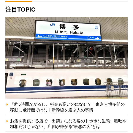
注目TOPIC
「約5時間かかるし、料金も高いのになぜ？」東京～博多間の
移動に飛行機ではなく新幹線を選ぶ人の事情
お酒を提供する店で「出禁」になる客のトホホな生態 嘔吐や
粗相だけじゃない、店側が嫌がる“最悪の客”とは