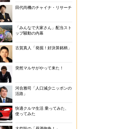
田代尚機のチャイナ・リサーチ
「みんなで大家さん」配当スト
ップ騒動の内幕
古賀真人「発掘！好決算銘柄」
突然マルサがやって来た！
河合雅司「人口減少ニッポンの
活路」
快適クルマ生活 乗ってみた、
使ってみた
大竹聡の「昼酒御免！」