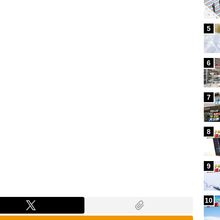
Loaded
:
87.91%
5
6
7
8
9
10