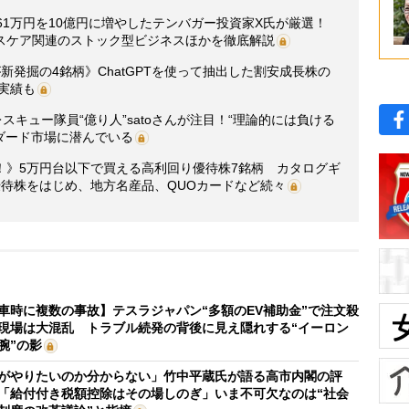
61万円を10億円に増やしたテンバガー投資家X氏が厳選！
スケア関連のストック型ビジネスほかを徹底解説
新発掘の4銘柄》ChatGPTを使って抽出した割安成長株の
の実績も
スキュー隊員“億り人”satoさんが注目！“理論的には負ける
ダード市場に潜んでいる
！》5万円台以下で買える高利回り優待株7銘柄 カタログギ
優待株をはじめ、地方名産品、QUOカードなど続々
車時に複数の事故】テスラジャパン“多額のEV補助金”で注文殺
現場は大混乱 トラブル続発の背後に見え隠れする“イーロン
腕”の影
がやりたいのか分からない」竹中平蔵氏が語る高市内閣の評
「給付付き税額控除はその場しのぎ」いま不可欠なのは“社会