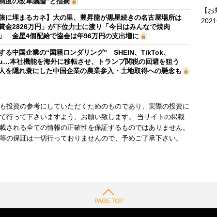
制度の改革議論”と指摘
【お
俵に埋まるカネ】大の里、豊昇龍が黒星続きの名古屋場所は
202
賞金2826万円」が下位力士に渡り「今日はみんなで焼肉
」 金星4個配給で協会は年96万円の支出増に
する中国企業の“国籍ロンダリング” SHEIN、TikTok、
mu…本社機能を海外に移転させ、トランプ関税の回避を狙う
人を隠れ蓑にした中国企業の農業参入・土地取得への懸念も
も投資の参考にしていただくためのものであり、実際の投資に
て行って下さいますよう、お願い致します。 当サイトの掲載
載される全ての情報の正確性を保証するものではありません。
等の保証は一切行っておりませんので、予めご了承下さい。
PAGE TOP