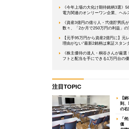
《今年上場の大化け期待銘柄3選》5
電力関連のオンリーワン企業、ヘル
《資産3億円の億り人・弐億貯男氏が
数々、「2か月で250万円の利益」
【元手95万円から資産2億円に】元レ
理由がない”最新2銘柄は東証スタン
《株主優待の達人・桐谷さんが厳選
フトと配当を手にできる1万円台の
注目TOPIC
【納
到、
の右
「何
価 