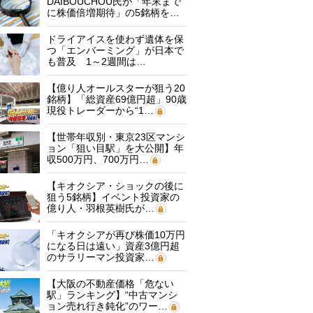
DAIBOUCHOU氏が「年末まで
に株価倍増期待」の5銘柄を…
ドライアイスを使わず遺体を保
つ「エンバーミング」が日本で
も普及 1～2週間は…
【億り人オールスターが狙う20
銘柄】「総資産69億円超」90歳
現役トレーダーから“1…
【世帯年収別・東京23区マンシ
ョン「狙い目駅」を大公開】年
収500万円、700万円…
【キオクシア・ショックの後に
狙う5銘柄】イベント投資家の
億り人・羽根英樹氏が…
「キオクシアが再び株価10万円
になる日は遠い」資産3億円超
のサラリーマン投資家…
【大阪の不動産価格「危ない
駅」ランキング】“中古マンシ
ョン売れ行き鈍化”のワー…