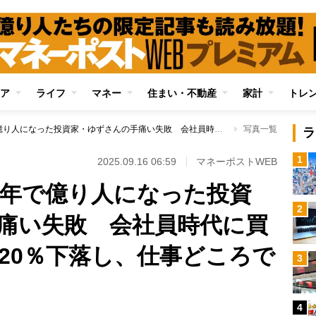
ア
ライフ
マネー
住まい・不動産
家計
トレ
元手300万円から2年で億り人になった投資家・ゆずさんの手痛い失敗 会社員時代に買った株が30分で約20％下落し、仕事どころではない事態に
写真一覧
ラ
1
2025.09.16 06:59
マネーポストWEB
ら2年で億り人になった投資
2
痛い失敗 会社員時代に買
約20％下落し、仕事どころで
3
4