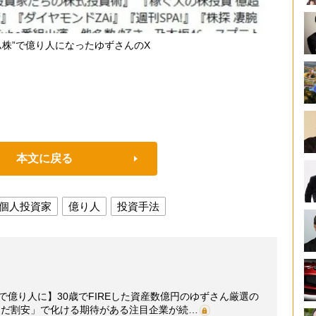
ム株”で億り人になったゆずさんのX
本文に戻る
個人投資家
億り人
投資手法
で億り人に】30歳でFIREした資産数億円のゆずさん厳選の
まだ割安」で化ける期待がある注目企業が続…