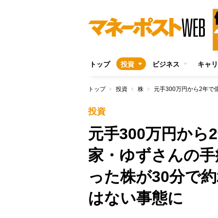
トップ
投資
ビジネス
キャリ
トップ
投資
株
投資
元手300万円か
家・ゆずさんの手
った株が30分で
はない事態に