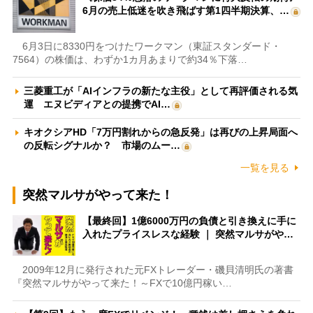
6月の売上低迷を吹き飛ばす第1四半期決算、…
6月3日に8330円をつけたワークマン（東証スタンダード・
7564）の株価は、わずか1カ月あまりで約34％下落…
三菱重工が「AIインフラの新たな主役」として再評価される気
運 エヌビディアとの提携でAI…
キオクシアHD「7万円割れからの急反発」は再びの上昇局面へ
の反転シグナルか？ 市場のムー…
一覧を見る
突然マルサがやって来た！
【最終回】1億6000万円の負債と引き換えに手に
入れたプライスレスな経験 ｜ 突然マルサがや…
2009年12月に発行された元FXトレーダー・磯貝清明氏の著書
『突然マルサがやって来た！～FXで10億円稼い…