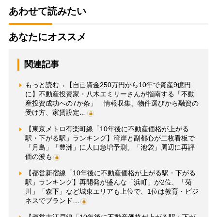
あわせて読みたい
あなたにオススメ
関連記事
もっと読む→【自己資金250万円から10年で資産9億円
に】不動産投資家・八木エミリーさんが指南する「不動
産投資成功への7か条」 情報収集、物件選びから融資の
受け方、家賃設定…
【東京メトロ有楽町線「10年後に不動産価格が上がる
駅・下がる駅」ランキング】湾岸と副都心が二枚看板で
「月島」「豊洲」に人口急増予測、「池袋」周辺に再評
価の波も
【都営新宿線「10年後に不動産価格が上がる駅・下がる
駅」ランキング】再開発が盛んな「浜町」が2位、「菊
川」「森下」など城東エリアも上位で、1位は教育・ビジ
ネスでブランド…
【都営大江戸線「10年後に不動産価格が上がる駅・下が