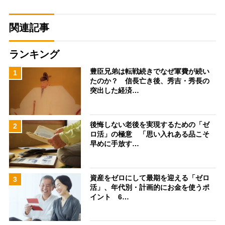
関連記事
ランキング
豊臣兄弟は転戦続きでなぜ軍費が続い
1
たのか？ 信長亡き後、秀吉・秀長の
突出した経済…
後悔しない老後を実現するための「ゼ
2
ロ活」の極意 「思い入れある品こそ
早めに手放す…
資産をゼロにして最期を迎える「ゼロ
3
活」、年代別・計画的にお金を使うポ
イント 6…