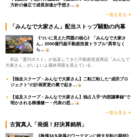
方針の修正で成長加速が予想さ…
一覧を見る
「みんなで大家さん」配当ストップ騒動の内幕
《ついに見えた問題の核心》「みんなで大家さ
ん」2000億円超不動産投資トラブル“異常なく
ら…
本誌『週刊ポスト』が追及してきた不動産投資商品「みんなで
大家さん」がいよいよ最終局面を迎えている…
【独走スクープ・みんなで大家さん】二転三転した“成田プロ
ジェクト”の計画変更の裏で起き…
【追及スクープ・みんなで大家さん】独占入手“内部議事録”で
明かされる柳瀬健一・代表の思…
一覧を見る
古賀真人「発掘！好決算銘柄」
《株価34％急落のワークマンに特大反転の期待》