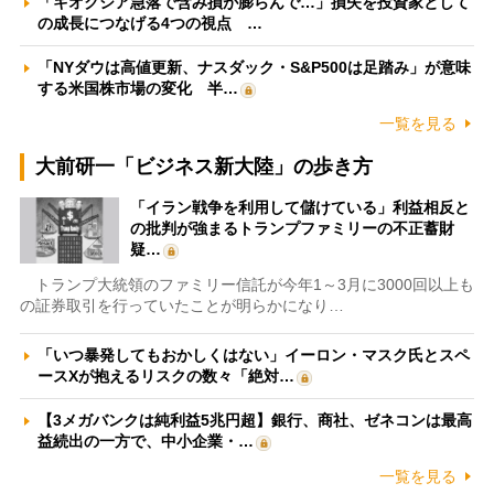
「キオクシア急落で含み損が膨らんで…」損失を投資家として
の成長につなげる4つの視点 …
「NYダウは高値更新、ナスダック・S&P500は足踏み」が意味
する米国株市場の変化 半…
一覧を見る
大前研一「ビジネス新大陸」の歩き方
「イラン戦争を利用して儲けている」利益相反と
の批判が強まるトランプファミリーの不正蓄財
疑…
トランプ大統領のファミリー信託が今年1～3月に3000回以上も
の証券取引を行っていたことが明らかになり…
「いつ暴発してもおかしくはない」イーロン・マスク氏とスペ
ースXが抱えるリスクの数々「絶対…
【3メガバンクは純利益5兆円超】銀行、商社、ゼネコンは最高
益続出の一方で、中小企業・…
一覧を見る