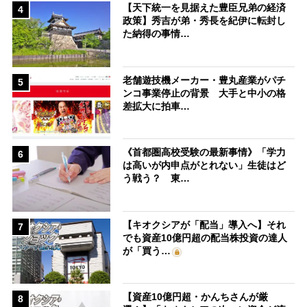
【天下統一を見据えた豊臣兄弟の経済
4
政策】秀吉が弟・秀長を紀伊に転封し
た納得の事情…
老舗遊技機メーカー・豊丸産業がパチ
5
ンコ事業停止の背景 大手と中小の格
差拡大に拍車…
《首都圏高校受験の最新事情》「学力
6
は高いが内申点がとれない」生徒はど
う戦う？ 東…
【キオクシアが「配当」導入へ】それ
7
でも資産10億円超の配当株投資の達人
が「買う…
【資産10億円超・かんちさんが厳
8