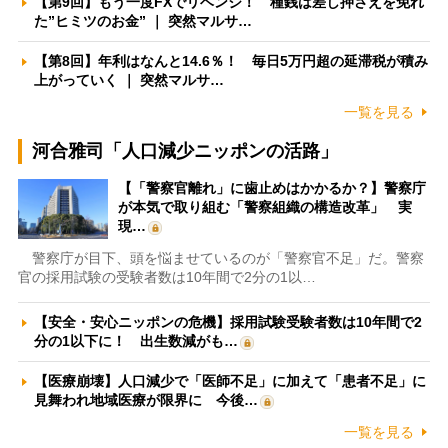
【第9回】もう一度FXでリベンジ！ 種銭は差し押さえを免れ
た”ヒミツのお金” ｜ 突然マルサ…
【第8回】年利はなんと14.6％！ 毎日5万円超の延滞税が積み
上がっていく ｜ 突然マルサ…
一覧を見る
河合雅司「人口減少ニッポンの活路」
【「警察官離れ」に歯止めはかかるか？】警察庁
が本気で取り組む「警察組織の構造改革」 実
現…
警察庁が目下、頭を悩ませているのが「警察官不足」だ。警察
官の採用試験の受験者数は10年間で2分の1以…
【安全・安心ニッポンの危機】採用試験受験者数は10年間で2
分の1以下に！ 出生数減がも…
【医療崩壊】人口減少で「医師不足」に加えて「患者不足」に
見舞われ地域医療が限界に 今後…
一覧を見る