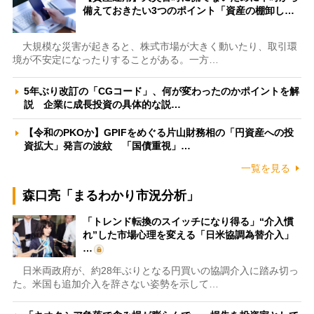
備えておきたい3つのポイント「資産の棚卸し…
大規模な災害が起きると、株式市場が大きく動いたり、取引環
境が不安定になったりすることがある。一方…
5年ぶり改訂の「CGコード」、何が変わったのかポイントを解
説 企業に成長投資の具体的な説…
【令和のPKOか】GPIFをめぐる片山財務相の「円資産への投
資拡大」発言の波紋 「国債重視」…
一覧を見る
森口亮「まるわかり市況分析」
「トレンド転換のスイッチになり得る」“介入慣
れ”した市場心理を変える「日米協調為替介入」
…
日米両政府が、約28年ぶりとなる円買いの協調介入に踏み切っ
た。米国も追加介入を辞さない姿勢を示して…