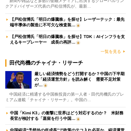
新聞や雑誌など多数の金融メディアに出演するグローバルリン
クアドバイザーズ代表の戸松信博氏が、最新…
【戸松信博氏「明日の爆騰株」を探せ】レーザーテック：最先
端半導体の製造に不可欠な検査装…
【戸松信博氏「明日の爆騰株」を探せ】TDK：AIインフラを支
えるキープレーヤー 成長の再評…
一覧を見る
田代尚機のチャイナ・リサーチ
厳しい経済情勢をどう打開するか？中国の下半期
の「経済運営方針」を読み解く 需要不足対策
が…
中国経済に精通する中国株投資の第一人者・田代尚機氏のプレ
ミアム連載「チャイナ・リサーチ」。中国の…
中国「Kimi K3」の衝撃に世界はどう対応するのか？ 米財務
長官が検討する「蒸留を行う中国…
中国経済“予想外の低成長”で政策のテコ入れ必至か 経済運営