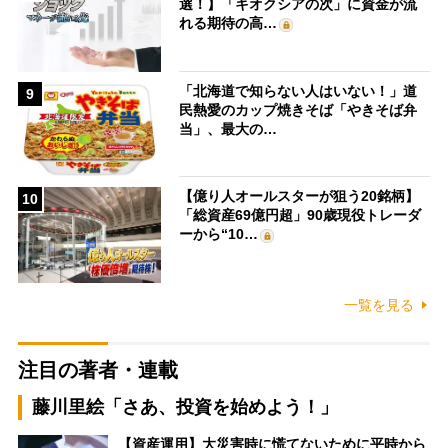
選！】「キオクシアの次」に資金が流
れる期待の高…
「北海道で知らない人はいない！」道
9
民熱愛のカップ焼きそば「やきそば弁
当」、最大の…
【億り人オールスターが狙う20銘柄】
10
「総資産69億円超」90歳現役トレーダ
ーから“10…
一覧を見る
注目の著者・連載
藤川里絵「さあ、投資を始めよう！」
【資産運用】大災害時に慌てないために平時から