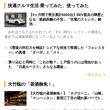
快適クルマ生活 乗ってみた、使ってみた
【4ヶ月間で受注累計6000台】BEV普及の障壁と
なる「航続距離の不安」「充電のストレス」解
消…
あれほどもてはやされていた「EV（BEV）シフト」の潮流も、
最近では減速基調になっているように見える。…
《雪道の対応力を検証》シビアな状況で実感した「フォレスタ
ー」の真価 「ターボ」と「スト…
乗り込むと同時に「これが軽？」と戸惑うのには理由があっ
た 「日産ルークス」さらなる躍進…
一覧を見る
大竹聡の「昼酒御免！」
【大竹聡の昼酒御免！】「ネグローニ」「山崎」
「マンハッタン」新宿三丁目の隠れ家バーで1…