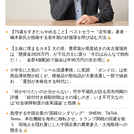
【75歳をすぎたらやめること】ベストセラー『定年後』著者・
楠木新氏が指南する老年期の好循環を呼び込む方法
【土俵に埋まるカネ】大の里、豊昇龍が黒星続きの名古屋場所
は「懸賞金2826万円」が下位力士に渡り「今日はみんなで焼肉
だ！」 金星4個配給で協会は年96万円の支出増に
小学生に人気の「シール流通事情」に変調 「ボンドロ」は依
然品薄状態が続くが、模倣品や類似品が大量流通し一部で値崩
れ 「選別が本格化する時代に」
「何がやりたいのか分からない」竹中平蔵氏が語る高市内閣の
評価 「給付付き税額控除はその場しのぎ」いま不可欠なの
は“社会保障制度の改革議論”と指摘
急増する中国企業の“国籍ロンダリング” SHEIN、TikTok、
Temu…本社機能を海外に移転させ、トランプ関税の回避を狙
う 現地人を隠れ蓑にした中国企業の農業参入・土地取得への
懸念も