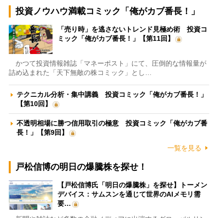
投資ノウハウ満載コミック「俺がカブ番長！」
「売り時」を逃さないトレンド見極め術 投資コ
ミック「俺がカブ番長！」【第11回】
かつて投資情報雑誌「マネーポスト」にて、圧倒的な情報量が
詰め込まれた「天下無敵の株コミック」とし…
テクニカル分析・集中講義 投資コミック「俺がカブ番長！」
【第10回】
不透明相場に勝つ信用取引の極意 投資コミック「俺がカブ番
長！」【第9回】
一覧を見る
戸松信博の明日の爆騰株を探せ！
【戸松信博氏「明日の爆騰株」を探せ】トーメン
デバイス：サムスンを通じて世界のAIメモリ需
要…