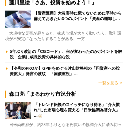
藤川里絵「さあ、投資を始めよう！」
【資産運用】大災害時に慌てないために平時から
備えておきたい3つのポイント「資産の棚卸し…
大規模な災害が起きると、株式市場が大きく動いたり、取引環
境が不安定になったりすることがある。一方…
5年ぶり改訂の「CGコード」、何が変わったのかポイントを解
説 企業に成長投資の具体的な説…
【令和のPKOか】GPIFをめぐる片山財務相の「円資産への投
資拡大」発言の波紋 「国債重視」…
一覧を見る
森口亮「まるわかり市況分析」
「トレンド転換のスイッチになり得る」“介入慣
れ”した市場心理を変える「日米協調為替介入」
…
日米両政府が、約28年ぶりとなる円買いの協調介入に踏み切っ