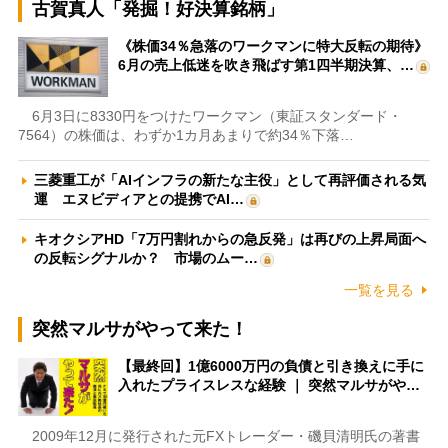
古賀真人「発掘！好決算銘柄」
《株価34％急落のワークマンに特大反転の期待》
6月の売上低迷を吹き飛ばす第1四半期決算、…
6月3日に8330円をつけたワークマン（東証スタンダード・
7564）の株価は、わずか1カ月あまりで約34％下落…
三菱重工が「AIインフラの新たな主役」として再評価される気
運 エヌビディアとの提携でAI…
キオクシアHD「7万円割れからの急反発」は再びの上昇局面へ
の反転シグナルか？ 市場のムー…
一覧を見る
突然マルサがやって来た！
【最終回】1億6000万円の負債と引き換えに手に
入れたプライスレスな経験 ｜ 突然マルサがや…
2009年12月に発行された元FXトレーダー・磯貝清明氏の著書