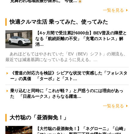
見舞われ地域医療が限界に 今後…
一覧を見る
快適クルマ生活 乗ってみた、使ってみた
【4ヶ月間で受注累計6000台】BEV普及の障壁と
なる「航続距離の不安」「充電のストレス」解
消…
あれほどもてはやされていた「EV（BEV）シフト」の潮流も、
最近では減速基調になっているように見える。…
《雪道の対応力を検証》シビアな状況で実感した「フォレスタ
ー」の真価 「ターボ」と「スト…
乗り込むと同時に「これが軽？」と戸惑うのには理由があっ
た 「日産ルークス」さらなる躍進…
一覧を見る
大竹聡の「昼酒御免！」
【大竹聡の昼酒御免！】「ネグローニ」「山崎」