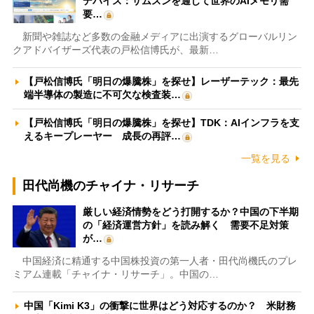
デバイス：サムスンを通じて世界のAIメモリ需
要…
新聞や雑誌など多数の金融メディアに出演するグローバルリン
クアドバイザーズ代表の戸松信博氏が、最新…
【戸松信博氏「明日の爆騰株」を探せ】レーザーテック：最先
端半導体の製造に不可欠な検査装…
【戸松信博氏「明日の爆騰株」を探せ】TDK：AIインフラを支
えるキープレーヤー 成長の再評…
一覧を見る
田代尚機のチャイナ・リサーチ
厳しい経済情勢をどう打開するか？中国の下半期
の「経済運営方針」を読み解く 需要不足対策
が…
中国経済に精通する中国株投資の第一人者・田代尚機氏のプレ
ミアム連載「チャイナ・リサーチ」。中国の…
中国「Kimi K3」の衝撃に世界はどう対応するのか？ 米財務