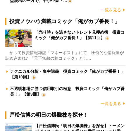
益続出の一方で、中小企業・…
一覧を見る
投資ノウハウ満載コミック「俺がカブ番長！」
「売り時」を逃さないトレンド見極め術 投資コ
ミック「俺がカブ番長！」【第11回】
かつて投資情報雑誌「マネーポスト」にて、圧倒的な情報量が
詰め込まれた「天下無敵の株コミック」とし…
テクニカル分析・集中講義 投資コミック「俺がカブ番長！」
【第10回】
不透明相場に勝つ信用取引の極意 投資コミック「俺がカブ番
長！」【第9回】
一覧を見る
戸松信博の明日の爆騰株を探せ！
【戸松信博氏「明日の爆騰株」を探せ】トーメン