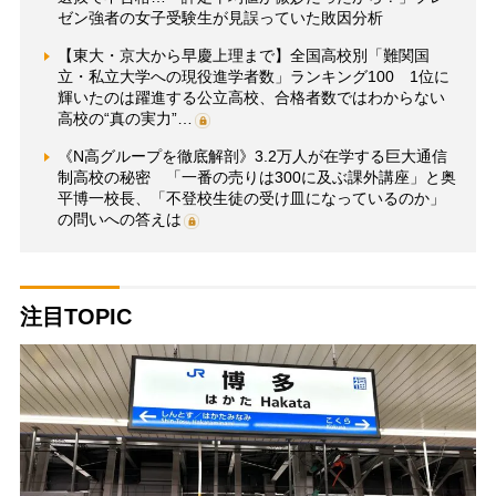
ゼン強者の女子受験生が見誤っていた敗因分析
【東大・京大から早慶上理まで】全国高校別「難関国
立・私立大学への現役進学者数」ランキング100 1位に
輝いたのは躍進する公立高校、合格者数ではわからない
高校の“真の実力”…
《N高グループを徹底解剖》3.2万人が在学する巨大通信
制高校の秘密 「一番の売りは300に及ぶ課外講座」と奥
平博一校長、「不登校生徒の受け皿になっているのか」
の問いへの答えは
注目TOPIC