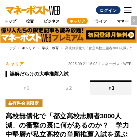
ログイン
トップ
投資
ビジネス
キャリア
ライフ
マネー
トップ
キャリア
学校・教育
高校無償化で「都立高校志願者3000人減」の
キャリア
2025.09.21 16:03
マネーポストWEB
誤解だらけの大学推薦入試
1
2
3
＃
＃
＃
有料会員限定
高校無償化で「都立高校志願者3000人
減」の衝撃の裏に何があるのか？ 学力
中堅層が私立高校の単願推薦入試を選ぶ