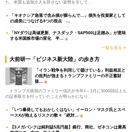
た。米国も追加介入を辞さない姿勢を示して…
「キオクシア急落で含み損が膨らんで…」損失を投資家として
の成長につなげる4つの視点 …
「NYダウは高値更新、ナスダック・S&P500は足踏み」が意味
する米国株市場の変化 半…
一覧を見る
大前研一「ビジネス新大陸」の歩き方
「イラン戦争を利用して儲けている」利益相反と
の批判が強まるトランプファミリーの不正蓄財
疑…
トランプ大統領のファミリー信託が今年1～3月に3000回以上も
の証券取引を行っていたことが明らかになり…
「いつ暴発してもおかしくはない」イーロン・マスク氏とスペ
ースXが抱えるリスクの数々「絶対…
【3メガバンクは純利益5兆円超】銀行、商社、ゼネコンは最高