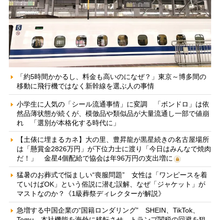
「約5時間かかるし、料金も高いのになぜ？」東京～博多間の
移動に飛行機ではなく新幹線を選ぶ人の事情
小学生に人気の「シール流通事情」に変調 「ボンドロ」は依
然品薄状態が続くが、模倣品や類似品が大量流通し一部で値崩
れ 「選別が本格化する時代に」
【土俵に埋まるカネ】大の里、豊昇龍が黒星続きの名古屋場所
は「懸賞金2826万円」が下位力士に渡り「今日はみんなで焼肉
だ！」 金星4個配給で協会は年96万円の支出増に
猛暑のお葬式で悩ましい“喪服問題” 女性は「ワンピースを着
ていけばOK」という俗説に潜む誤解、なぜ「ジャケット」が
マストなのか？《1級葬祭ディレクターが解説》
急増する中国企業の“国籍ロンダリング” SHEIN、TikTok、
Temu…本社機能を海外に移転させ、トランプ関税の回避を狙