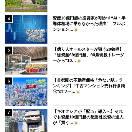
資産10億円超の投資家が明かす“AI・半
4
導体相場に乗らなかった理由” フルポ
ジション…
【億り人オールスターが狙う20銘柄】
5
「総資産69億円超」90歳現役トレーダ
ーから“10…
【首都圏の不動産価格「危ない駅」ラ
6
ンキング】“中古マンション売れ行き鈍
化”のワー…
【キオクシアが「配当」導入へ】それ
7
でも資産10億円超の配当株投資の達人
が「買う…