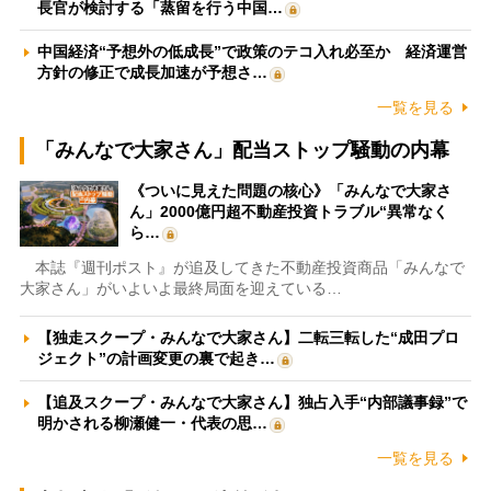
長官が検討する「蒸留を行う中国…
中国経済“予想外の低成長”で政策のテコ入れ必至か 経済運営
方針の修正で成長加速が予想さ…
一覧を見る
「みんなで大家さん」配当ストップ騒動の内幕
《ついに見えた問題の核心》「みんなで大家さ
ん」2000億円超不動産投資トラブル“異常なく
ら…
本誌『週刊ポスト』が追及してきた不動産投資商品「みんなで
大家さん」がいよいよ最終局面を迎えている…
【独走スクープ・みんなで大家さん】二転三転した“成田プロ
ジェクト”の計画変更の裏で起き…
【追及スクープ・みんなで大家さん】独占入手“内部議事録”で
明かされる柳瀬健一・代表の思…
一覧を見る