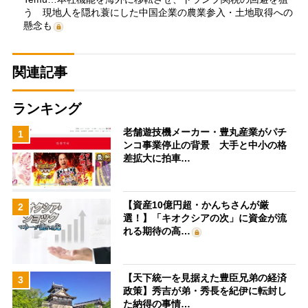
う 現地人を隠れ蓑にした中国企業の農業参入・土地取得への
懸念も
関連記事
ランキング
老舗遊技機メーカー・豊丸産業がパチ
1
ンコ事業停止の背景 大手と中小の格
差拡大に拍車…
【資産10億円超・かんちさんが厳
2
選！】「キオクシアの次」に資金が流
れる期待の高…
【天下統一を見据えた豊臣兄弟の経済
3
政策】秀吉が弟・秀長を紀伊に転封し
た納得の事情…