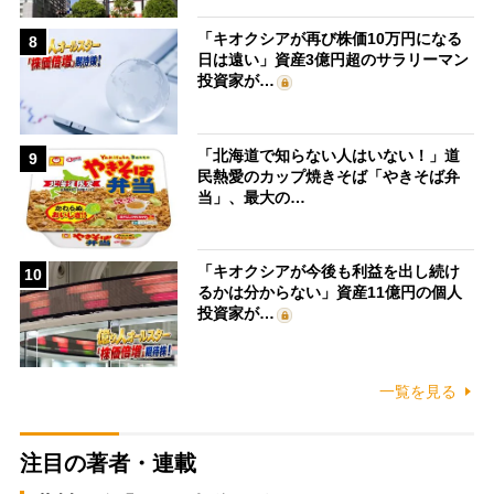
「キオクシアが再び株価10万円になる
8
日は遠い」資産3億円超のサラリーマン
投資家が…
「北海道で知らない人はいない！」道
9
民熱愛のカップ焼きそば「やきそば弁
当」、最大の…
「キオクシアが今後も利益を出し続け
10
るかは分からない」資産11億円の個人
投資家が…
一覧を見る
注目の著者・連載