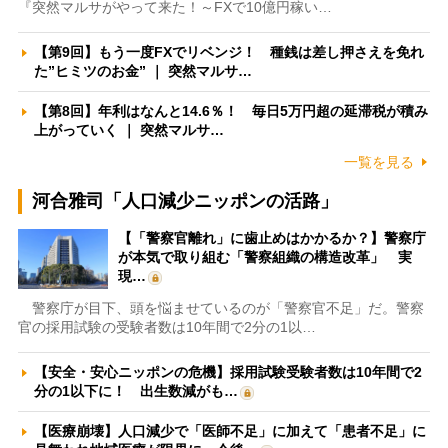
『突然マルサがやって来た！～FXで10億円稼い…
【第9回】もう一度FXでリベンジ！ 種銭は差し押さえを免れ
た”ヒミツのお金” ｜ 突然マルサ…
【第8回】年利はなんと14.6％！ 毎日5万円超の延滞税が積み
上がっていく ｜ 突然マルサ…
一覧を見る
河合雅司「人口減少ニッポンの活路」
【「警察官離れ」に歯止めはかかるか？】警察庁
が本気で取り組む「警察組織の構造改革」 実
現…
警察庁が目下、頭を悩ませているのが「警察官不足」だ。警察
官の採用試験の受験者数は10年間で2分の1以…
【安全・安心ニッポンの危機】採用試験受験者数は10年間で2
分の1以下に！ 出生数減がも…
【医療崩壊】人口減少で「医師不足」に加えて「患者不足」に