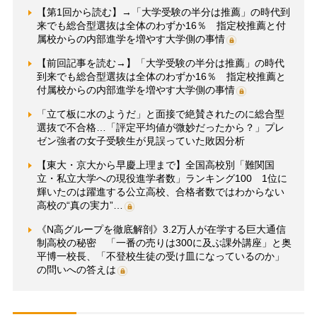
【第1回から読む】→「大学受験の半分は推薦」の時代到
来でも総合型選抜は全体のわずか16％ 指定校推薦と付
属校からの内部進学を増やす大学側の事情
【前回記事を読む→】「大学受験の半分は推薦」の時代
到来でも総合型選抜は全体のわずか16％ 指定校推薦と
付属校からの内部進学を増やす大学側の事情
「立て板に水のようだ」と面接で絶賛されたのに総合型
選抜で不合格…「評定平均値が微妙だったから？」プレ
ゼン強者の女子受験生が見誤っていた敗因分析
【東大・京大から早慶上理まで】全国高校別「難関国
立・私立大学への現役進学者数」ランキング100 1位に
輝いたのは躍進する公立高校、合格者数ではわからない
高校の“真の実力”…
《N高グループを徹底解剖》3.2万人が在学する巨大通信
制高校の秘密 「一番の売りは300に及ぶ課外講座」と奥
平博一校長、「不登校生徒の受け皿になっているのか」
の問いへの答えは