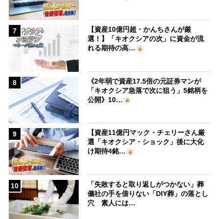
【資産10億円超・かんちさんが厳
7
選！】「キオクシアの次」に資金が流
れる期待の高…
《2年弱で資産17.5倍の元証券マンが
8
「キオクシア急落で次に狙う」5銘柄を
公開》10…
【資産11億円マック・チェリーさん厳
9
選「キオクシア・ショック」後に大化
け期待4銘…
「失敗すると取り返しがつかない」葬
10
儀社の手を借りない「DIY葬」の落とし
穴 素人には…