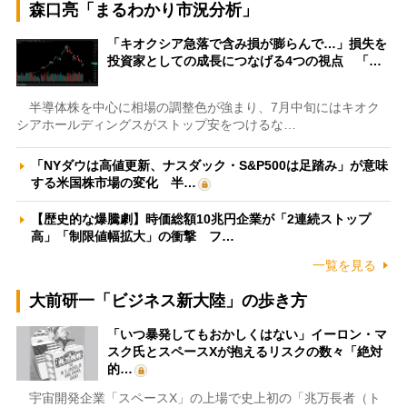
森口亮「まるわかり市況分析」
「キオクシア急落で含み損が膨らんで…」損失を
投資家としての成長につなげる4つの視点 「…
半導体株を中心に相場の調整色が強まり、7月中旬にはキオク
シアホールディングスがストップ安をつけるな…
「NYダウは高値更新、ナスダック・S&P500は足踏み」が意味
する米国株市場の変化 半…
【歴史的な爆騰劇】時価総額10兆円企業が「2連続ストップ
高」「制限値幅拡大」の衝撃 フ…
一覧を見る
大前研一「ビジネス新大陸」の歩き方
「いつ暴発してもおかしくはない」イーロン・マ
スク氏とスペースXが抱えるリスクの数々「絶対
的…
宇宙開発企業「スペースX」の上場で史上初の「兆万長者（ト