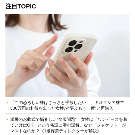
注目TOPIC
「この恐ろしい株はさっさと手放したい…」キオクシア株で
500万円の利益を出した女性が“夢よもう一度”と再購入
猛暑のお葬式で悩ましい“喪服問題” 女性は「ワンピースを着
ていけばOK」という俗説に潜む誤解、なぜ「ジャケット」が
マストなのか？《1級葬祭ディレクターが解説》