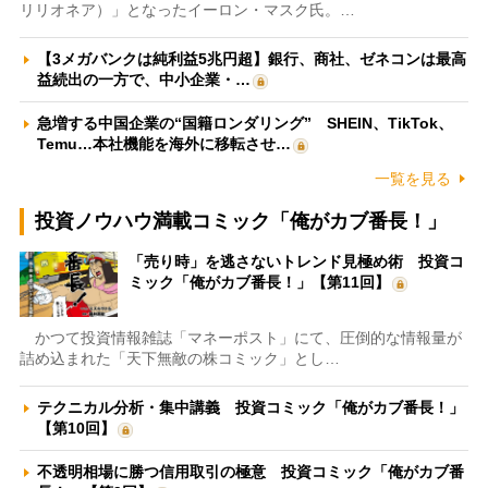
リリオネア）」となったイーロン・マスク氏。…
【3メガバンクは純利益5兆円超】銀行、商社、ゼネコンは最高
益続出の一方で、中小企業・…
急増する中国企業の“国籍ロンダリング” SHEIN、TikTok、
Temu…本社機能を海外に移転させ…
一覧を見る
投資ノウハウ満載コミック「俺がカブ番長！」
「売り時」を逃さないトレンド見極め術 投資コ
ミック「俺がカブ番長！」【第11回】
かつて投資情報雑誌「マネーポスト」にて、圧倒的な情報量が
詰め込まれた「天下無敵の株コミック」とし…
テクニカル分析・集中講義 投資コミック「俺がカブ番長！」
【第10回】
不透明相場に勝つ信用取引の極意 投資コミック「俺がカブ番