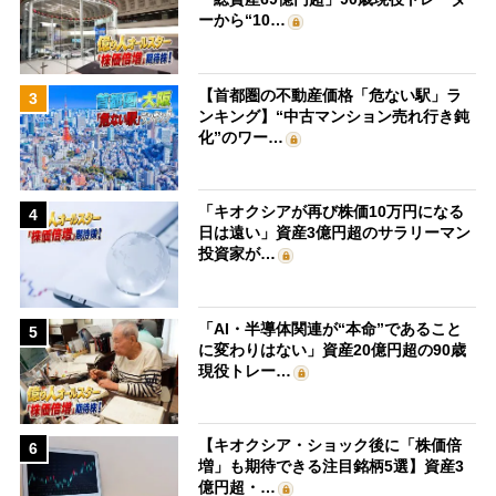
ーから“10…
【首都圏の不動産価格「危ない駅」ラ
3
ンキング】“中古マンション売れ行き鈍
化”のワー…
「キオクシアが再び株価10万円になる
4
日は遠い」資産3億円超のサラリーマン
投資家が…
「AI・半導体関連が“本命”であること
5
に変わりはない」資産20億円超の90歳
現役トレー…
【キオクシア・ショック後に「株価倍
6
増」も期待できる注目銘柄5選】資産3
億円超・…