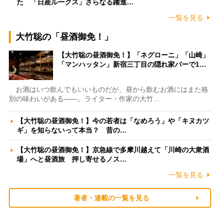
た 「日産ルークス」さらなる躍進…
一覧を見る
大竹聡の「昼酒御免！」
【大竹聡の昼酒御免！】「ネグローニ」「山崎」
「マンハッタン」新宿三丁目の隠れ家バーで1…
お酒はいつ飲んでもいいものだが、昼から飲むお酒にはまた格
別の味わいがある――。ライター・作家の大竹…
【大竹聡の昼酒御免！】今の若者は「なめろう」や「キヌカツ
ギ」を知らないって本当？ 昔の…
【大竹聡の昼酒御免！】京急線で多摩川越えて「川崎の大衆酒
場」へと昼酒旅 押し寄せるノス…
一覧を見る
著者・連載の一覧を見る