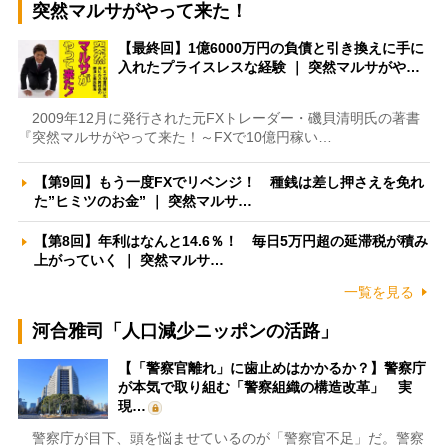
突然マルサがやって来た！
【最終回】1億6000万円の負債と引き換えに手に
入れたプライスレスな経験 ｜ 突然マルサがや…
2009年12月に発行された元FXトレーダー・磯貝清明氏の著書
『突然マルサがやって来た！～FXで10億円稼い…
【第9回】もう一度FXでリベンジ！ 種銭は差し押さえを免れ
た”ヒミツのお金” ｜ 突然マルサ…
【第8回】年利はなんと14.6％！ 毎日5万円超の延滞税が積み
上がっていく ｜ 突然マルサ…
一覧を見る
河合雅司「人口減少ニッポンの活路」
【「警察官離れ」に歯止めはかかるか？】警察庁
が本気で取り組む「警察組織の構造改革」 実
現…
警察庁が目下、頭を悩ませているのが「警察官不足」だ。警察