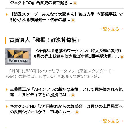
ジェクト”の計画変更の裏で起き…
【追及スクープ・みんなで大家さん】独占入手“内部議事録”で
明かされる柳瀬健一・代表の思…
一覧を見る
古賀真人「発掘！好決算銘柄」
《株価34％急落のワークマンに特大反転の期待》
6月の売上低迷を吹き飛ばす第1四半期決算、…
6月3日に8330円をつけたワークマン（東証スタンダード・
7564）の株価は、わずか1カ月あまりで約34％下落…
三菱重工が「AIインフラの新たな主役」として再評価される気
運 エヌビディアとの提携でAI…
キオクシアHD「7万円割れからの急反発」は再びの上昇局面へ
の反転シグナルか？ 市場のムー…
一覧を見る