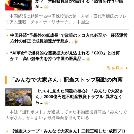
か？ 米財務長官が検討する「蒸留を行う中国
AI…
中国経済に精通する中国株投資の第一人者・田代尚機氏のプレ
ミアム連載「チャイナ・リサーチ」。中国企…
中国経済“予想外の低成長”で政策のテコ入れ必至か 経済運営
方針の修正で成長加速が予想さ…
“AI革命”で爆発的な需要拡大が見込まれる「CXO」とは何
か？ 高い競争力を持つ中国の医薬品…
一覧を見る
「みんなで大家さん」配当ストップ騒動の内幕
《ついに見えた問題の核心》「みんなで大家さ
ん」2000億円超不動産投資トラブル“異常なく
ら…
本誌『週刊ポスト』が追及してきた不動産投資商品「みんなで
大家さん」がいよいよ最終局面を迎えている…
【独走スクープ・みんなで大家さん】二転三転した“成田プロ