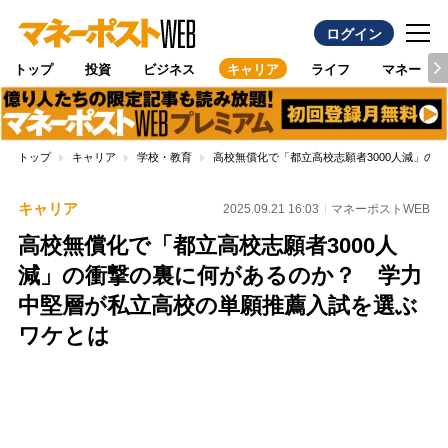
ログイン
トップ
投資
ビジネス
キャリア
ライフ
マネー
トップ
キャリア
学校・教育
高校無償化で「都立高校志願者3000人減」の
キャリア
2025.09.21 16:03
マネーポストWEB
高校無償化で「都立高校志願者3000人
減」の衝撃の裏に何があるのか？ 学力
中堅層が私立高校の単願推薦入試を選ぶ
ワケとは
Loaded
:
100.00%
/
Unmute