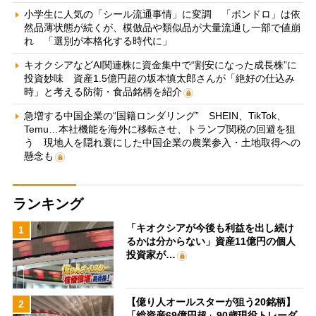
小学生に人気の「シール流通事情」に変調 「ボンドロ」は依
然品薄状態が続くが、模倣品や類似品が大量流通し一部で値崩
れ 「選別が本格化する時代に」
キオクシアなどAI関連株に資金集中で“割安になった成長株”に
投資妙味 資産1.5億円超の坂本慎太郎さんが「絶好の仕込み
時」と考える防衛・食品銘柄を紹介
急増する中国企業の“国籍ロンダリング” SHEIN、TikTok、
Temu…本社機能を海外に移転させ、トランプ関税の回避を狙
う 現地人を隠れ蓑にした中国企業の農業参入・土地取得への
懸念も
ランキング
「キオクシアが今後も利益を出し続け
1
るかは分からない」資産11億円の個人
投資家が…
【億り人オールスターが狙う20銘柄】
2
「総資産69億円超」90歳現役トレーダ