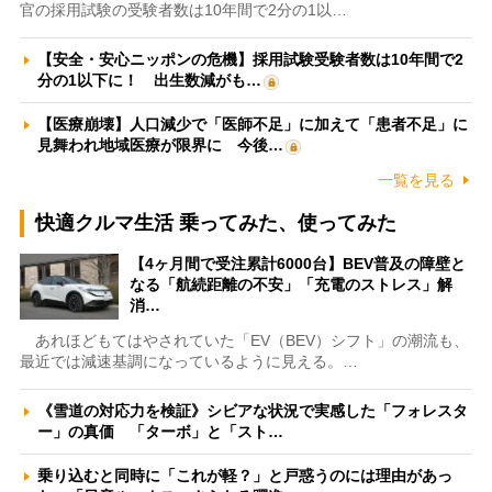
官の採用試験の受験者数は10年間で2分の1以…
【安全・安心ニッポンの危機】採用試験受験者数は10年間で2
分の1以下に！ 出生数減がも…
【医療崩壊】人口減少で「医師不足」に加えて「患者不足」に
見舞われ地域医療が限界に 今後…
一覧を見る
快適クルマ生活 乗ってみた、使ってみた
【4ヶ月間で受注累計6000台】BEV普及の障壁と
なる「航続距離の不安」「充電のストレス」解
消…
あれほどもてはやされていた「EV（BEV）シフト」の潮流も、
最近では減速基調になっているように見える。…
《雪道の対応力を検証》シビアな状況で実感した「フォレスタ
ー」の真価 「ターボ」と「スト…
乗り込むと同時に「これが軽？」と戸惑うのには理由があっ