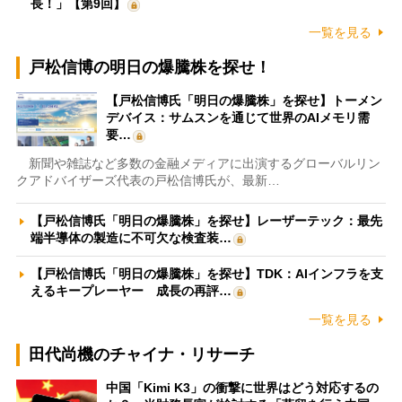
長！」【第9回】
一覧を見る
戸松信博の明日の爆騰株を探せ！
【戸松信博氏「明日の爆騰株」を探せ】トーメン
デバイス：サムスンを通じて世界のAIメモリ需
要…
新聞や雑誌など多数の金融メディアに出演するグローバルリン
クアドバイザーズ代表の戸松信博氏が、最新…
【戸松信博氏「明日の爆騰株」を探せ】レーザーテック：最先
端半導体の製造に不可欠な検査装…
【戸松信博氏「明日の爆騰株」を探せ】TDK：AIインフラを支
えるキープレーヤー 成長の再評…
一覧を見る
田代尚機のチャイナ・リサーチ
中国「Kimi K3」の衝撃に世界はどう対応するの