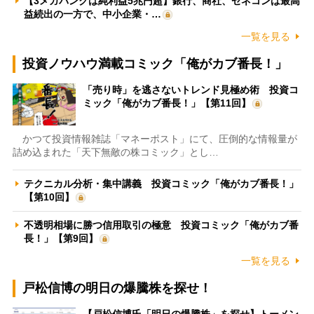
【3メガバンクは純利益5兆円超】銀行、商社、ゼネコンは最高
益続出の一方で、中小企業・…
一覧を見る
投資ノウハウ満載コミック「俺がカブ番長！」
「売り時」を逃さないトレンド見極め術 投資コ
ミック「俺がカブ番長！」【第11回】
かつて投資情報雑誌「マネーポスト」にて、圧倒的な情報量が
詰め込まれた「天下無敵の株コミック」とし…
テクニカル分析・集中講義 投資コミック「俺がカブ番長！」
【第10回】
不透明相場に勝つ信用取引の極意 投資コミック「俺がカブ番
長！」【第9回】
一覧を見る
戸松信博の明日の爆騰株を探せ！
【戸松信博氏「明日の爆騰株」を探せ】トーメン