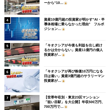
ーから“10…
資産10億円超の投資家が明かす“AI・半
4
導体相場に乗らなかった理由” フルポ
ジション…
「キオクシアが今後も利益を出し続け
5
るかは分からない」資産11億円の個人
投資家が…
「キオクシアが再び株価10万円になる
6
日は遠い」資産3億円超のサラリーマン
投資家が…
【世帯年収別・東京23区マンション
7
「狙い目駅」を大公開】年収500万円、
700万円で…