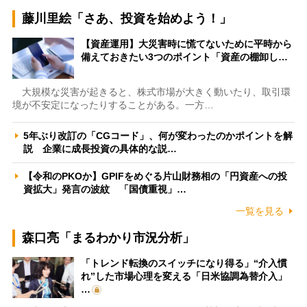
藤川里絵「さあ、投資を始めよう！」
【資産運用】大災害時に慌てないために平時から
備えておきたい3つのポイント「資産の棚卸し…
大規模な災害が起きると、株式市場が大きく動いたり、取引環
境が不安定になったりすることがある。一方…
5年ぶり改訂の「CGコード」、何が変わったのかポイントを解
説 企業に成長投資の具体的な説…
【令和のPKOか】GPIFをめぐる片山財務相の「円資産への投
資拡大」発言の波紋 「国債重視」…
一覧を見る
森口亮「まるわかり市況分析」
「トレンド転換のスイッチになり得る」“介入慣
れ”した市場心理を変える「日米協調為替介入」
…