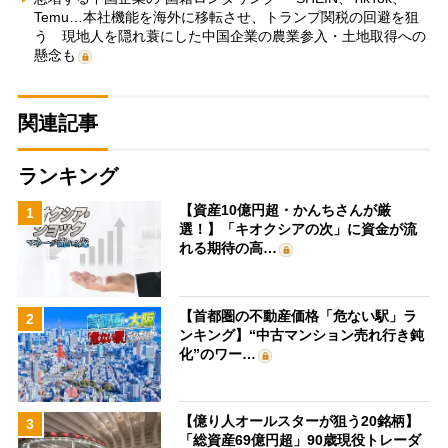
Temu…本社機能を海外に移転させ、トランプ関税の回避を狙
う 現地人を隠れ蓑にした中国企業の農業参入・土地取得への
懸念も
関連記事
ランキング
【資産10億円超・かんちさんが厳
1
選！】「キオクシアの次」に資金が流
れる期待の高…
【首都圏の不動産価格「危ない駅」ラ
2
ンキング】“中古マンション売れ行き鈍
化”のワー…
【億り人オールスターが狙う20銘柄】
3
「総資産69億円超」90歳現役トレーダ