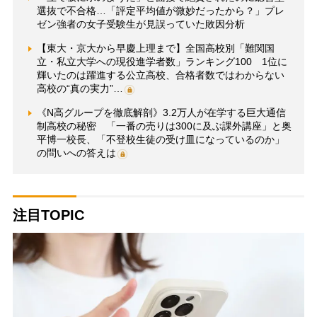
選抜で不合格…「評定平均値が微妙だったから？」プレ
ゼン強者の女子受験生が見誤っていた敗因分析
【東大・京大から早慶上理まで】全国高校別「難関国
立・私立大学への現役進学者数」ランキング100 1位に
輝いたのは躍進する公立高校、合格者数ではわからない
高校の“真の実力”…
《N高グループを徹底解剖》3.2万人が在学する巨大通信
制高校の秘密 「一番の売りは300に及ぶ課外講座」と奥
平博一校長、「不登校生徒の受け皿になっているのか」
の問いへの答えは
注目TOPIC