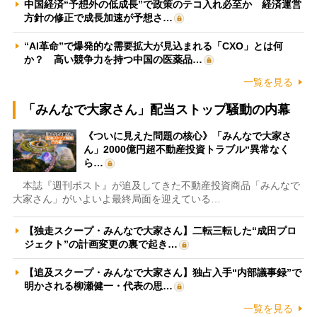
中国経済“予想外の低成長”で政策のテコ入れ必至か 経済運営
方針の修正で成長加速が予想さ…
“AI革命”で爆発的な需要拡大が見込まれる「CXO」とは何
か？ 高い競争力を持つ中国の医薬品…
一覧を見る
「みんなで大家さん」配当ストップ騒動の内幕
《ついに見えた問題の核心》「みんなで大家さ
ん」2000億円超不動産投資トラブル“異常なく
ら…
本誌『週刊ポスト』が追及してきた不動産投資商品「みんなで
大家さん」がいよいよ最終局面を迎えている…
【独走スクープ・みんなで大家さん】二転三転した“成田プロ
ジェクト”の計画変更の裏で起き…
【追及スクープ・みんなで大家さん】独占入手“内部議事録”で
明かされる柳瀬健一・代表の思…
一覧を見る