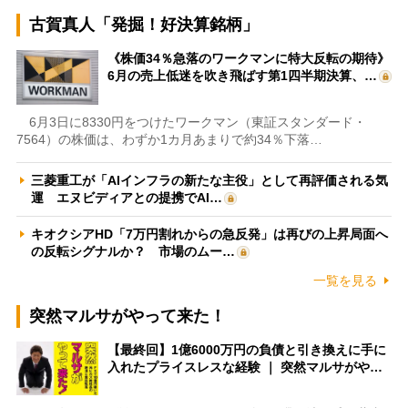
古賀真人「発掘！好決算銘柄」
《株価34％急落のワークマンに特大反転の期待》
6月の売上低迷を吹き飛ばす第1四半期決算、…
6月3日に8330円をつけたワークマン（東証スタンダード・
7564）の株価は、わずか1カ月あまりで約34％下落…
三菱重工が「AIインフラの新たな主役」として再評価される気
運 エヌビディアとの提携でAI…
キオクシアHD「7万円割れからの急反発」は再びの上昇局面へ
の反転シグナルか？ 市場のムー…
一覧を見る
突然マルサがやって来た！
【最終回】1億6000万円の負債と引き換えに手に
入れたプライスレスな経験 ｜ 突然マルサがや…