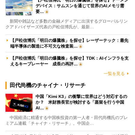
デバイス：サムスンを通じて世界のAIメモリ需
要…
新聞や雑誌など多数の金融メディアに出演するグローバルリン
クアドバイザーズ代表の戸松信博氏が、最新…
【戸松信博氏「明日の爆騰株」を探せ】レーザーテック：最先
端半導体の製造に不可欠な検査装…
【戸松信博氏「明日の爆騰株」を探せ】TDK：AIインフラを支
えるキープレーヤー 成長の再評…
一覧を見る
田代尚機のチャイナ・リサーチ
中国「Kimi K3」の衝撃に世界はどう対応するの
か？ 米財務長官が検討する「蒸留を行う中国
AI…
中国経済に精通する中国株投資の第一人者・田代尚機氏のプレ
ミアム連載「チャイナ・リサーチ」。中国企…