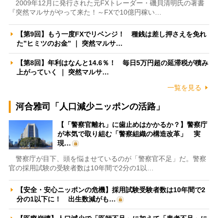
2009年12月に発行された元FXトレーダー・磯貝清明氏の著書
『突然マルサがやって来た！～FXで10億円稼い…
【第9回】もう一度FXでリベンジ！ 種銭は差し押さえを免れ
た”ヒミツのお金” ｜ 突然マルサ…
【第8回】年利はなんと14.6％！ 毎日5万円超の延滞税が積み
上がっていく ｜ 突然マルサ…
一覧を見る
河合雅司「人口減少ニッポンの活路」
【「警察官離れ」に歯止めはかかるか？】警察庁
が本気で取り組む「警察組織の構造改革」 実
現…
警察庁が目下、頭を悩ませているのが「警察官不足」だ。警察
官の採用試験の受験者数は10年間で2分の1以…
【安全・安心ニッポンの危機】採用試験受験者数は10年間で2
分の1以下に！ 出生数減がも…