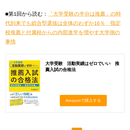
■第1回から読む：
「大学受験の半分は推薦」の時
代到来でも総合型選抜は全体のわずか16％ 指定
校推薦と付属校からの内部進学を増やす大学側の
事情
大学受験 活動実績はゼロでいい 推
薦入試の合格法
Amazonで購入する