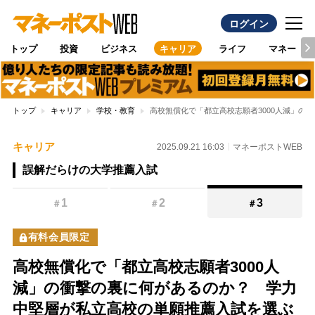
ログイン
トップ
投資
ビジネス
キャリア
ライフ
マネー
トップ
キャリア
学校・教育
高校無償化で「都立高校志願者3000人減」の
キャリア
2025.09.21 16:03
マネーポストWEB
誤解だらけの大学推薦入試
1
2
3
＃
＃
＃
有料会員限定
高校無償化で「都立高校志願者3000人
減」の衝撃の裏に何があるのか？ 学力
中堅層が私立高校の単願推薦入試を選ぶ