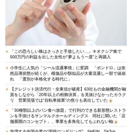
「この恐ろしい株はさっさと手放したい…」キオクシア株で
500万円の利益を出した女性が“夢よもう一度”と再購入
小学生に人気の「シール流通事情」に変調 「ボンドロ」は依
然品薄状態が続くが、模倣品や類似品が大量流通し一部で値崩
れ 「選別が本格化する時代に」
【クレジット決済代行・全東信が破産】63社もの金融機関が融
資をしながら「20年以上の粉飾決算」を見抜けなかったカラク
リ 営業現場では“自転車操業”の焦りも表出していた
「30種類以上のパン食べ放題」で行列のできる新形態レストラ
ンを手掛けるサンマルクホールディングス 同社に聞いた「店
舗展開のコンセプト」、事業を多角化してもぶれない軸
急増する中国企業の“国籍ロンダリング” SHEIN、TikTok、