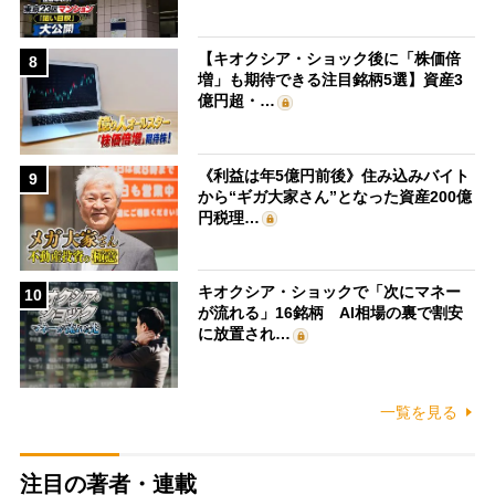
【キオクシア・ショック後に「株価倍
8
増」も期待できる注目銘柄5選】資産3
億円超・…
《利益は年5億円前後》住み込みバイト
9
から“ギガ大家さん”となった資産200億
円税理…
キオクシア・ショックで「次にマネー
10
が流れる」16銘柄 AI相場の裏で割安
に放置され…
一覧を見る
注目の著者・連載