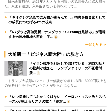
日米両政府が、約28年ぶりとなる円買いの協調介入に踏み切っ
た。米国も追加介入を辞さない姿勢を示して…
「キオクシア急落で含み損が膨らんで…」損失を投資家として
の成長につなげる4つの視点 …
「NYダウは高値更新、ナスダック・S&P500は足踏み」が意味
する米国株市場の変化 半…
一覧を見る
大前研一「ビジネス新大陸」の歩き方
「イラン戦争を利用して儲けている」利益相反と
の批判が強まるトランプファミリーの不正蓄財
疑…
トランプ大統領のファミリー信託が今年1～3月に3000回以上も
の証券取引を行っていたことが明らかになり…
「いつ暴発してもおかしくはない」イーロン・マスク氏とスペ
ースXが抱えるリスクの数々「絶対…