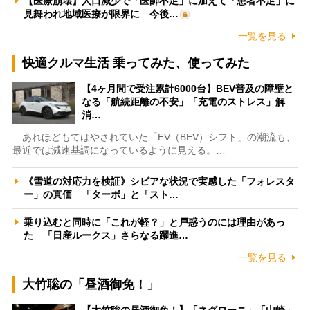
【医療崩壊】人口減少で「医師不足」に加えて「患者不足」に
見舞われ地域医療が限界に 今後…
一覧を見る
快適クルマ生活 乗ってみた、使ってみた
【4ヶ月間で受注累計6000台】BEV普及の障壁と
なる「航続距離の不安」「充電のストレス」解
消…
あれほどもてはやされていた「EV（BEV）シフト」の潮流も、
最近では減速基調になっているように見える。…
《雪道の対応力を検証》シビアな状況で実感した「フォレスタ
ー」の真価 「ターボ」と「スト…
乗り込むと同時に「これが軽？」と戸惑うのには理由があっ
た 「日産ルークス」さらなる躍進…
一覧を見る
大竹聡の「昼酒御免！」
【大竹聡の昼酒御免！】「ネグローニ」「山崎」