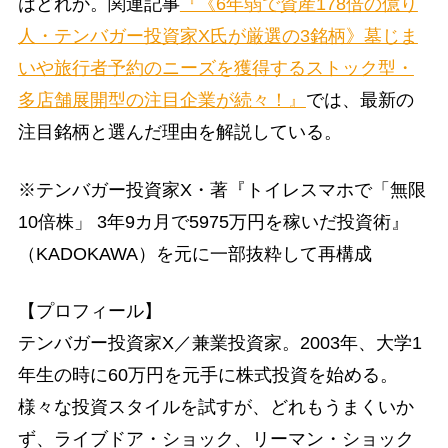
はどれか。関連記事
『《6年弱で資産178倍の億り
人・テンバガー投資家X氏が厳選の3銘柄》墓じま
いや旅行者予約のニーズを獲得するストック型・
多店舗展開型の注目企業が続々！』
では、最新の
注目銘柄と選んだ理由を解説している。
※テンバガー投資家X・著『トイレスマホで「無限
10倍株」 3年9カ月で5975万円を稼いだ投資術』
（KADOKAWA）を元に一部抜粋して再構成
【プロフィール】
テンバガー投資家X／兼業投資家。2003年、大学1
年生の時に60万円を元手に株式投資を始める。
様々な投資スタイルを試すが、どれもうまくいか
ず、ライブドア・ショック、リーマン・ショック