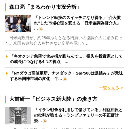
森口亮「まるわかり市況分析」
「トレンド転換のスイッチになり得る」“介入慣
れ”した市場心理を変える「日米協調為替介入」
…
日米両政府が、約28年ぶりとなる円買いの協調介入に踏み切っ
た。米国も追加介入を辞さない姿勢を示して…
「キオクシア急落で含み損が膨らんで…」損失を投資家として
の成長につなげる4つの視点 …
「NYダウは高値更新、ナスダック・S&P500は足踏み」が意味
する米国株市場の変化 半…
一覧を見る
大前研一「ビジネス新大陸」の歩き方
「イラン戦争を利用して儲けている」利益相反と
の批判が強まるトランプファミリーの不正蓄財
疑…