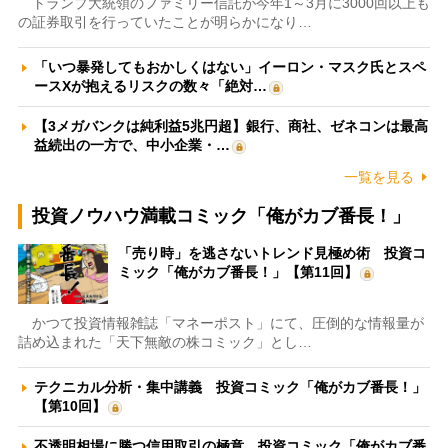
トランプ大統領のファミリー信託が今年1～3月に3000回以上も
の証券取引を行っていたことが明らかになり…
「いつ暴発してもおかしくはない」イーロン・マスク氏とスペ
ースXが抱えるリスクの数々「絶対…
【3メガバンクは純利益5兆円超】銀行、商社、ゼネコンは最高
益続出の一方で、中小企業・…
一覧を見る
投資ノウハウ満載コミック「俺がカブ番長！」
「売り時」を逃さないトレンド見極め術 投資コ
ミック「俺がカブ番長！」【第11回】
かつて投資情報雑誌「マネーポスト」にて、圧倒的な情報量が
詰め込まれた「天下無敵の株コミック」とし…
テクニカル分析・集中講義 投資コミック「俺がカブ番長！」
【第10回】
不透明相場に勝つ信用取引の極意 投資コミック「俺がカブ番