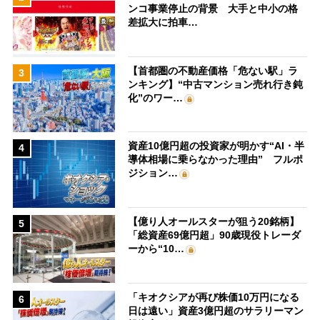
ンコ事業停止の背景 大手と中小の格
差拡大に拍車…
【首都圏の不動産価格「危ない駅」ラ
3
ンキング】“中古マンション売れ行き鈍
化”のワー…
資産10億円超の投資家が明かす“AI・半
4
導体相場に乗らなかった理由” フルポ
ジション…
【億り人オールスターが狙う20銘柄】
5
「総資産69億円超」90歳現役トレーダ
ーから“10…
「キオクシアが再び株価10万円になる
6
日は遠い」資産3億円超のサラリーマン