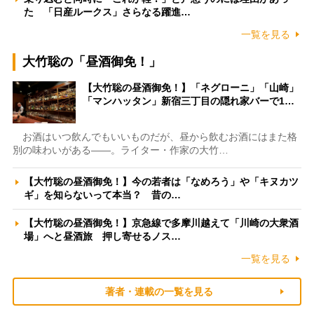
た 「日産ルークス」さらなる躍進…
一覧を見る
大竹聡の「昼酒御免！」
【大竹聡の昼酒御免！】「ネグローニ」「山崎」
「マンハッタン」新宿三丁目の隠れ家バーで1…
お酒はいつ飲んでもいいものだが、昼から飲むお酒にはまた格
別の味わいがある――。ライター・作家の大竹…
【大竹聡の昼酒御免！】今の若者は「なめろう」や「キヌカツ
ギ」を知らないって本当？ 昔の…
【大竹聡の昼酒御免！】京急線で多摩川越えて「川崎の大衆酒
場」へと昼酒旅 押し寄せるノス…
一覧を見る
著者・連載の一覧を見る