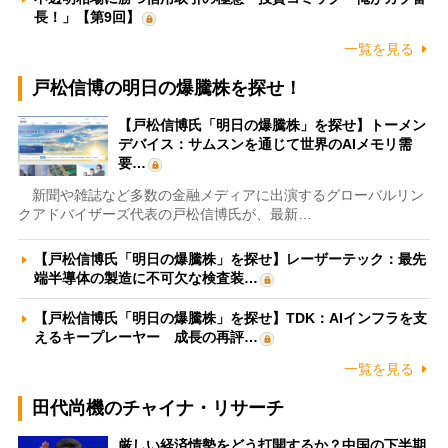
長！」【第9回】
一覧を見る
戸松信博の明日の爆騰株を探せ！
【戸松信博氏「明日の爆騰株」を探せ】トーメン
デバイス：サムスンを通じて世界のAIメモリ需
要…
新聞や雑誌など多数の金融メディアに出演するグローバルリン
クアドバイザーズ代表の戸松信博氏が、最新…
【戸松信博氏「明日の爆騰株」を探せ】レーザーテック：最先
端半導体の製造に不可欠な検査装…
【戸松信博氏「明日の爆騰株」を探せ】TDK：AIインフラを支
えるキープレーヤー 成長の再評…
一覧を見る
田代尚機のチャイナ・リサーチ
厳しい経済情勢をどう打開するか？中国の下半期