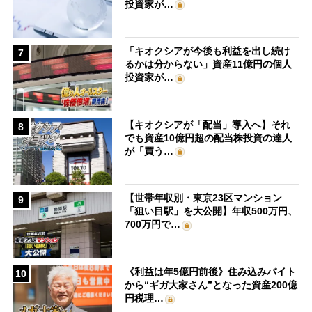
投資家が…
「キオクシアが今後も利益を出し続け
7
るかは分からない」資産11億円の個人
投資家が…
【キオクシアが「配当」導入へ】それ
8
でも資産10億円超の配当株投資の達人
が「買う…
【世帯年収別・東京23区マンション
9
「狙い目駅」を大公開】年収500万円、
700万円で…
《利益は年5億円前後》住み込みバイト
10
から“ギガ大家さん”となった資産200億
円税理…