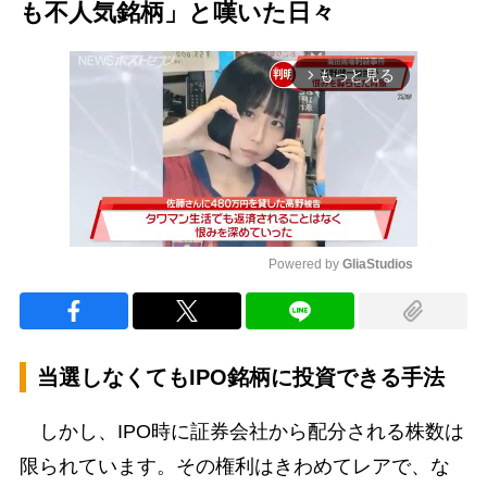
も不人気銘柄」と嘆いた日々
もっと見る
arrow_forward_ios
Powered by 
GliaStudios
Mute
当選しなくてもIPO銘柄に投資できる手法
しかし、IPO時に証券会社から配分される株数は
限られています。その権利はきわめてレアで、な