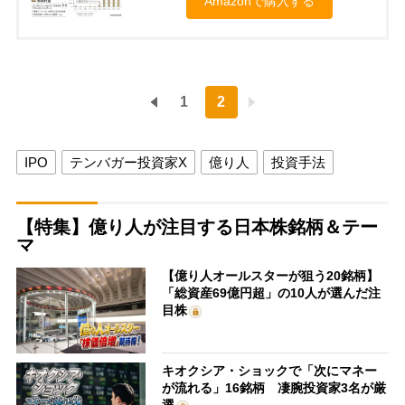
Amazonで購入する
1
2
IPO
テンバガー投資家X
億り人
投資手法
【特集】億り人が注目する日本株銘柄＆テー
マ
【億り人オールスターが狙う20銘柄】
「総資産69億円超」の10人が選んだ注
目株
キオクシア・ショックで「次にマネー
が流れる」16銘柄 凄腕投資家3名が厳