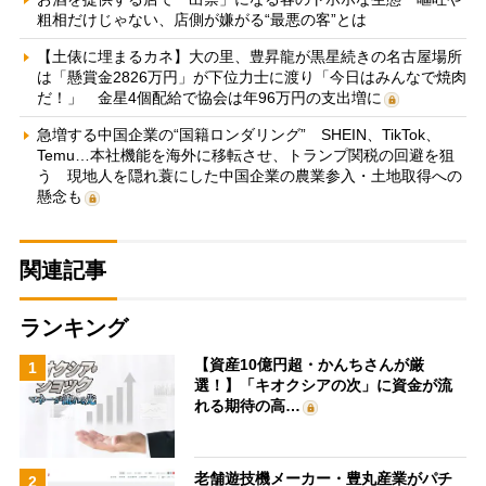
粗相だけじゃない、店側が嫌がる“最悪の客”とは
【土俵に埋まるカネ】大の里、豊昇龍が黒星続きの名古屋場所
は「懸賞金2826万円」が下位力士に渡り「今日はみんなで焼肉
だ！」 金星4個配給で協会は年96万円の支出増に
急増する中国企業の“国籍ロンダリング” SHEIN、TikTok、
Temu…本社機能を海外に移転させ、トランプ関税の回避を狙
う 現地人を隠れ蓑にした中国企業の農業参入・土地取得への
懸念も
関連記事
ランキング
【資産10億円超・かんちさんが厳
1
選！】「キオクシアの次」に資金が流
れる期待の高…
老舗遊技機メーカー・豊丸産業がパチ
2