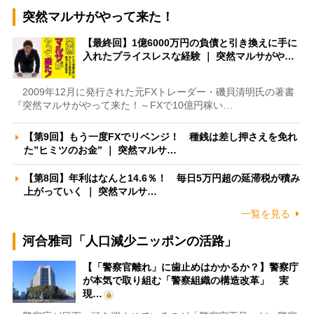
突然マルサがやって来た！
【最終回】1億6000万円の負債と引き換えに手に
入れたプライスレスな経験 ｜ 突然マルサがや…
2009年12月に発行された元FXトレーダー・磯貝清明氏の著書
『突然マルサがやって来た！～FXで10億円稼い…
【第9回】もう一度FXでリベンジ！ 種銭は差し押さえを免れ
た”ヒミツのお金” ｜ 突然マルサ…
【第8回】年利はなんと14.6％！ 毎日5万円超の延滞税が積み
上がっていく ｜ 突然マルサ…
一覧を見る
河合雅司「人口減少ニッポンの活路」
【「警察官離れ」に歯止めはかかるか？】警察庁
が本気で取り組む「警察組織の構造改革」 実
現…