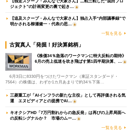
【独走スクープ・みんなで大家さん】二転三転した“成田プロ
ジェクト”の計画変更の裏で起き…
【追及スクープ・みんなで大家さん】独占入手“内部議事録”で
明かされる柳瀬健一・代表の思…
一覧を見る
古賀真人「発掘！好決算銘柄」
《株価34％急落のワークマンに特大反転の期待》
6月の売上低迷を吹き飛ばす第1四半期決算、…
6月3日に8330円をつけたワークマン（東証スタンダード・
7564）の株価は、わずか1カ月あまりで約34％下落…
三菱重工が「AIインフラの新たな主役」として再評価される気
運 エヌビディアとの提携でAI…
キオクシアHD「7万円割れからの急反発」は再びの上昇局面へ
の反転シグナルか？ 市場のムー…
一覧を見る