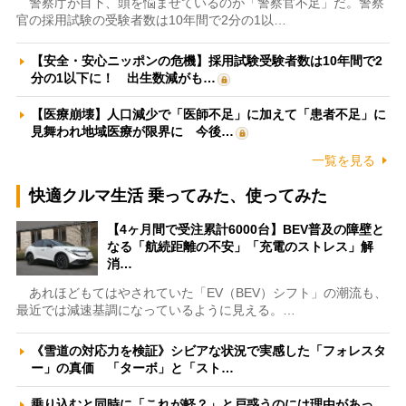
警察庁が目下、頭を悩ませているのが「警察官不足」だ。警察
官の採用試験の受験者数は10年間で2分の1以…
【安全・安心ニッポンの危機】採用試験受験者数は10年間で2
分の1以下に！ 出生数減がも…
【医療崩壊】人口減少で「医師不足」に加えて「患者不足」に
見舞われ地域医療が限界に 今後…
一覧を見る
快適クルマ生活 乗ってみた、使ってみた
【4ヶ月間で受注累計6000台】BEV普及の障壁と
なる「航続距離の不安」「充電のストレス」解
消…
あれほどもてはやされていた「EV（BEV）シフト」の潮流も、
最近では減速基調になっているように見える。…
《雪道の対応力を検証》シビアな状況で実感した「フォレスタ
ー」の真価 「ターボ」と「スト…
乗り込むと同時に「これが軽？」と戸惑うのには理由があっ