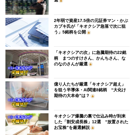
選
2年弱で資産17.5倍の元証券マン・かぶ
カブキ氏が「キオクシア急落で次に狙
う」5銘柄を公開
「キオクシアの次」に急騰期待の22銘
柄 まつのすけさん、かんちさん、な
のなのさんが厳選
億り人たちが厳選「キオクシア超え」
を狙う半導体・AI関連8銘柄 “大化け
期待の大本命”は？
キオクシア爆騰の裏で仕込み時が到来
した「割安成長株」12選 “放置された
お宝株”を厳選解説