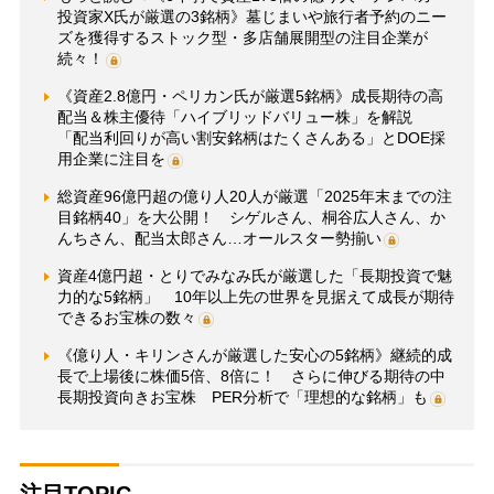
投資家X氏が厳選の3銘柄》墓じまいや旅行者予約のニー
ズを獲得するストック型・多店舗展開型の注目企業が
続々！
《資産2.8億円・ペリカン氏が厳選5銘柄》成長期待の高
配当＆株主優待「ハイブリッドバリュー株」を解説
「配当利回りが高い割安銘柄はたくさんある」とDOE採
用企業に注目を
総資産96億円超の億り人20人が厳選「2025年末までの注
目銘柄40」を大公開！ シゲルさん、桐谷広人さん、か
んちさん、配当太郎さん…オールスター勢揃い
資産4億円超・とりでみなみ氏が厳選した「長期投資で魅
力的な5銘柄」 10年以上先の世界を見据えて成長が期待
できるお宝株の数々
《億り人・キリンさんが厳選した安心の5銘柄》継続的成
長で上場後に株価5倍、8倍に！ さらに伸びる期待の中
長期投資向きお宝株 PER分析で「理想的な銘柄」も