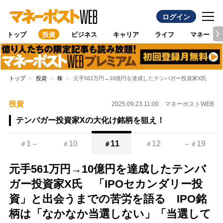
ログイン
トップ
投資
ビジネス
キャリア
ライフ
マネー
トップ
投資
株
元手561万円→10億円を達成したテンバガー投資家X氏 「
投資
2025.09.23 11:00
マネーポストWEB
テンバガー投資家Xの大化け銘柄を狙え！
1
10
11
12
19
＃
～
＃
＃
＃
～
＃
元手561万円→10億円を達成したテンバ
ガー投資家X氏 「IPOセカンダリー投
資」と出会うまでの苦労を語る IPO銘
柄は「なかなか当選しない」「当選して