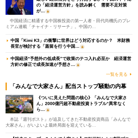
の「経済運営方針」を読み解く 需要不足対策
が…
中国経済に精通する中国株投資の第一人者・田代尚機氏のプレ
ミアム連載「チャイナ・リサーチ」。中国の…
中国「Kimi K3」の衝撃に世界はどう対応するのか？ 米財務
長官が検討する「蒸留を行う中国…
中国経済“予想外の低成長”で政策のテコ入れ必至か 経済運営
方針の修正で成長加速が予想さ…
一覧を見る
「みんなで大家さん」配当ストップ騒動の内幕
《ついに見えた問題の核心》「みんなで大家さ
ん」2000億円超不動産投資トラブル“異常なく
ら…
本誌『週刊ポスト』が追及してきた不動産投資商品「みんなで
大家さん」がいよいよ最終局面を迎えている…