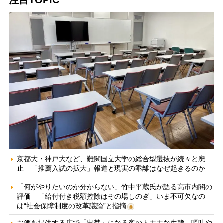
注目TOPIC
京都大・神戸大など、難関国立大学の総合型選抜が続々と廃
止 「推薦入試の拡大」報道と現実の乖離はなぜ起きるのか
「何がやりたいのか分からない」竹中平蔵氏が語る高市内閣の
評価 「給付付き税額控除はその場しのぎ」いま不可欠なの
は“社会保障制度の改革議論”と指摘
お酒を提供する店で「出禁」になる客のトホホな生態 嘔吐や