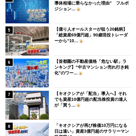
導体相場に乗らなかった理由” フルポ
ジション…
【億り人オールスターが狙う20銘柄】
5
「総資産69億円超」90歳現役トレーダ
ーから“10…
【首都圏の不動産価格「危ない駅」ラ
6
ンキング】“中古マンション売れ行き鈍
化”のワー…
【キオクシアが「配当」導入へ】それ
7
でも資産10億円超の配当株投資の達人
が「買う…
「キオクシアが再び株価10万円になる
8
日は遠い」資産3億円超のサラリーマン