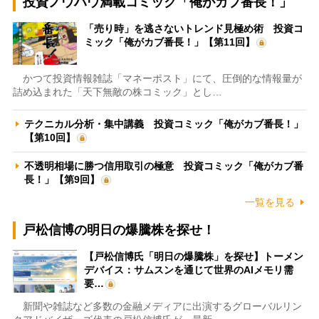
投資ノウハウ満載コミック「俺がカブ番長！」
「売り時」を逃さないトレンド見極め術 投資コ
ミック「俺がカブ番長！」【第11回】
かつて投資情報雑誌「マネーポスト」にて、圧倒的な情報量が
詰め込まれた「天下無敵の株コミック」とし…
テクニカル分析・集中講義 投資コミック「俺がカブ番長！」
【第10回】
不透明相場に勝つ信用取引の極意 投資コミック「俺がカブ番
長！」【第9回】
一覧を見る
戸松信博の明日の爆騰株を探せ！
【戸松信博氏「明日の爆騰株」を探せ】トーメン
デバイス：サムスンを通じて世界のAIメモリ需
要…
新聞や雑誌など多数の金融メディアに出演するグローバルリン