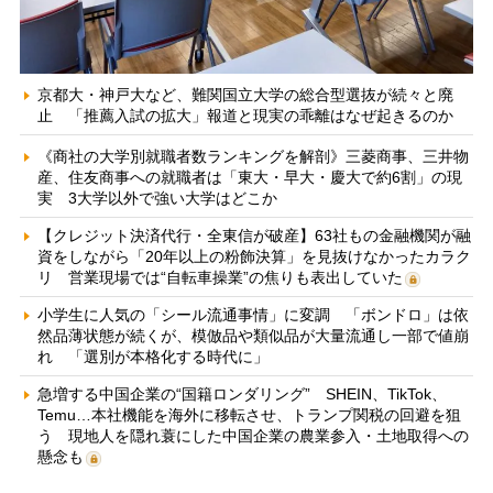
京都大・神戸大など、難関国立大学の総合型選抜が続々と廃
止 「推薦入試の拡大」報道と現実の乖離はなぜ起きるのか
《商社の大学別就職者数ランキングを解剖》三菱商事、三井物
産、住友商事への就職者は「東大・早大・慶大で約6割」の現
実 3大学以外で強い大学はどこか
【クレジット決済代行・全東信が破産】63社もの金融機関が融
資をしながら「20年以上の粉飾決算」を見抜けなかったカラク
リ 営業現場では“自転車操業”の焦りも表出していた
小学生に人気の「シール流通事情」に変調 「ボンドロ」は依
然品薄状態が続くが、模倣品や類似品が大量流通し一部で値崩
れ 「選別が本格化する時代に」
急増する中国企業の“国籍ロンダリング” SHEIN、TikTok、
Temu…本社機能を海外に移転させ、トランプ関税の回避を狙
う 現地人を隠れ蓑にした中国企業の農業参入・土地取得への
懸念も