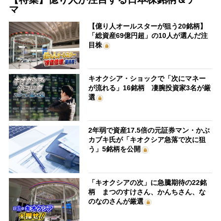
マ
【億り人オールスターが狙う20銘柄】
「総資産69億円超」の10人が選んだ注
目株
キオクシア・ショックで「次にマネー
が流れる」16銘柄 凄腕投資家3名が厳
選
2年弱で資産17.5倍の元証券マン・かぶ
カブキ氏が「キオクシア急落で次に狙
う」5銘柄を公開
「キオクシアの次」に急騰期待の22銘
柄 まつのすけさん、かんちさん、な
のなのさんが厳選