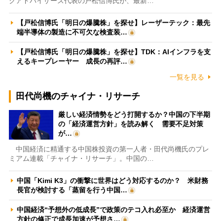
クアドバイザーズ代表の戸松信博氏が、最新…
【戸松信博氏「明日の爆騰株」を探せ】レーザーテック：最先
端半導体の製造に不可欠な検査装…
【戸松信博氏「明日の爆騰株」を探せ】TDK：AIインフラを支
えるキープレーヤー 成長の再評…
一覧を見る
田代尚機のチャイナ・リサーチ
厳しい経済情勢をどう打開するか？中国の下半期
の「経済運営方針」を読み解く 需要不足対策
が…
中国経済に精通する中国株投資の第一人者・田代尚機氏のプレ
ミアム連載「チャイナ・リサーチ」。中国の…
中国「Kimi K3」の衝撃に世界はどう対応するのか？ 米財務
長官が検討する「蒸留を行う中国…
中国経済“予想外の低成長”で政策のテコ入れ必至か 経済運営
方針の修正で成長加速が予想さ…