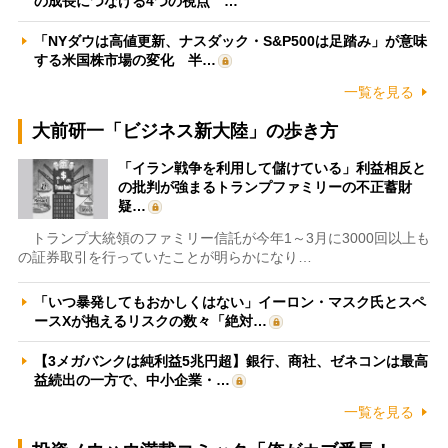
の成長につなげる4つの視点 …
「NYダウは高値更新、ナスダック・S&P500は足踏み」が意味
する米国株市場の変化 半…
一覧を見る
大前研一「ビジネス新大陸」の歩き方
「イラン戦争を利用して儲けている」利益相反と
の批判が強まるトランプファミリーの不正蓄財
疑…
トランプ大統領のファミリー信託が今年1～3月に3000回以上も
の証券取引を行っていたことが明らかになり…
「いつ暴発してもおかしくはない」イーロン・マスク氏とスペ
ースXが抱えるリスクの数々「絶対…
【3メガバンクは純利益5兆円超】銀行、商社、ゼネコンは最高
益続出の一方で、中小企業・…
一覧を見る