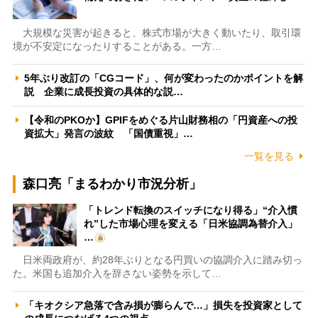
大規模な災害が起きると、株式市場が大きく動いたり、取引環
境が不安定になったりすることがある。一方…
5年ぶり改訂の「CGコード」、何が変わったのかポイントを解
説 企業に成長投資の具体的な説…
【令和のPKOか】GPIFをめぐる片山財務相の「円資産への投
資拡大」発言の波紋 「国債重視」…
一覧を見る
森口亮「まるわかり市況分析」
「トレンド転換のスイッチになり得る」“介入慣
れ”した市場心理を変える「日米協調為替介入」
…
日米両政府が、約28年ぶりとなる円買いの協調介入に踏み切っ
た。米国も追加介入を辞さない姿勢を示して…
「キオクシア急落で含み損が膨らんで…」損失を投資家として