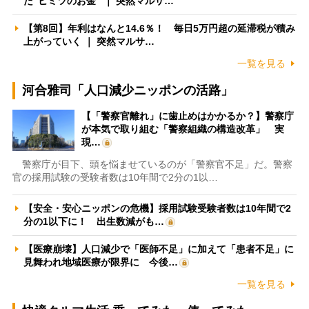
た”ヒミツのお金” ｜ 突然マルサ…
【第8回】年利はなんと14.6％！ 毎日5万円超の延滞税が積み
上がっていく ｜ 突然マルサ…
一覧を見る
河合雅司「人口減少ニッポンの活路」
【「警察官離れ」に歯止めはかかるか？】警察庁
が本気で取り組む「警察組織の構造改革」 実
現…
警察庁が目下、頭を悩ませているのが「警察官不足」だ。警察
官の採用試験の受験者数は10年間で2分の1以…
【安全・安心ニッポンの危機】採用試験受験者数は10年間で2
分の1以下に！ 出生数減がも…
【医療崩壊】人口減少で「医師不足」に加えて「患者不足」に
見舞われ地域医療が限界に 今後…
一覧を見る