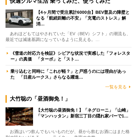
快適クルマ生活 乗ってみた、使ってみた
【4ヶ月間で受注累計6000台】BEV普及の障壁と
なる「航続距離の不安」「充電のストレス」解
消…
あれほどもてはやされていた「EV（BEV）シフト」の潮流も、
最近では減速基調になっているように見える。…
《雪道の対応力を検証》シビアな状況で実感した「フォレスタ
ー」の真価 「ターボ」と「スト…
乗り込むと同時に「これが軽？」と戸惑うのには理由があっ
た 「日産ルークス」さらなる躍進…
一覧を見る
大竹聡の「昼酒御免！」
【大竹聡の昼酒御免！】「ネグローニ」「山崎」
「マンハッタン」新宿三丁目の隠れ家バーで1…
お酒はいつ飲んでもいいものだが、昼から飲むお酒にはまた格