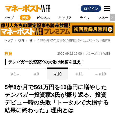
ログイン
トップ
投資
ビジネス
キャリア
ライフ
マネー
トップ
投資
株
5年8か月で561万円を10億円に増やしたテンバガー投資
投資
2025.09.22 16:00
マネーポストWEB
テンバガー投資家Xの大化け銘柄を狙え！
1
9
10
11
19
＃
～
＃
＃
＃
～
＃
5年8か月で561万円を10億円に増やした
テンバガー投資家X氏が振り返る、投資
デビュー時の失敗「トータルで大損する
結果に終わった」理由とは