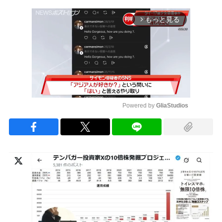
もっと見る
arrow_forward_ios
Powered by 
GliaStudios
Mute