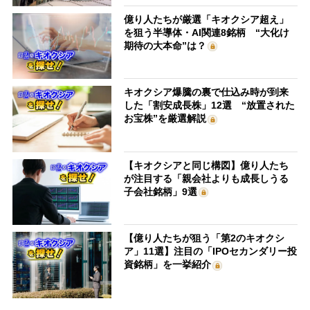
億り人たちが厳選「キオクシア超え」
を狙う半導体・AI関連8銘柄 “大化け
期待の大本命”は？
キオクシア爆騰の裏で仕込み時が到来
した「割安成長株」12選 “放置された
お宝株”を厳選解説
【キオクシアと同じ構図】億り人たち
が注目する「親会社よりも成長しうる
子会社銘柄」9選
【億り人たちが狙う「第2のキオクシ
ア」11選】注目の「IPOセカンダリー投
資銘柄」を一挙紹介