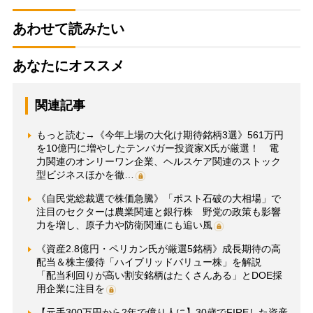
あわせて読みたい
あなたにオススメ
関連記事
もっと読む→《今年上場の大化け期待銘柄3選》561万円
を10億円に増やしたテンバガー投資家X氏が厳選！ 電
力関連のオンリーワン企業、ヘルスケア関連のストック
型ビジネスほかを徹…
《自民党総裁選で株価急騰》「ポスト石破の大相場」で
注目のセクターは農業関連と銀行株 野党の政策も影響
力を増し、原子力や防衛関連にも追い風
《資産2.8億円・ペリカン氏が厳選5銘柄》成長期待の高
配当＆株主優待「ハイブリッドバリュー株」を解説
「配当利回りが高い割安銘柄はたくさんある」とDOE採
用企業に注目を
【元手300万円から2年で億り人に】30歳でFIREした資産