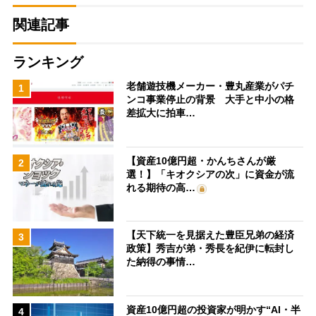
関連記事
ランキング
老舗遊技機メーカー・豊丸産業がパチ
1
ンコ事業停止の背景 大手と中小の格
差拡大に拍車…
【資産10億円超・かんちさんが厳
2
選！】「キオクシアの次」に資金が流
れる期待の高…
【天下統一を見据えた豊臣兄弟の経済
3
政策】秀吉が弟・秀長を紀伊に転封し
た納得の事情…
資産10億円超の投資家が明かす“AI・半
4