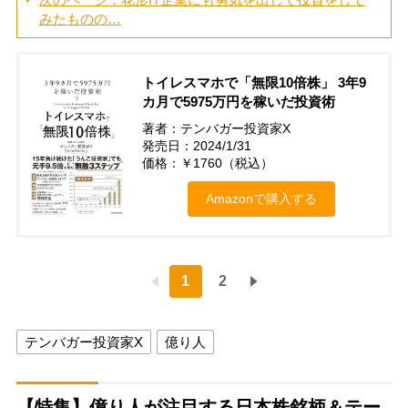
みたものの…
トイレスマホで「無限10倍株」 3年9
カ月で5975万円を稼いだ投資術
著者：テンバガー投資家X
発売日：2024/1/31
価格：￥1760（税込）
Amazonで購入する
1
2
テンバガー投資家X
億り人
【特集】億り人が注目する日本株銘柄＆テー