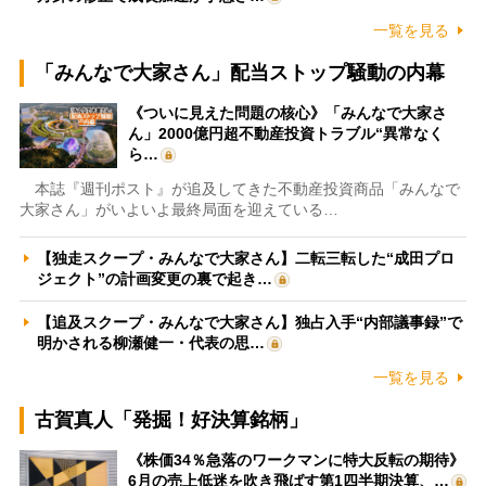
一覧を見る
「みんなで大家さん」配当ストップ騒動の内幕
《ついに見えた問題の核心》「みんなで大家さ
ん」2000億円超不動産投資トラブル“異常なく
ら…
本誌『週刊ポスト』が追及してきた不動産投資商品「みんなで
大家さん」がいよいよ最終局面を迎えている…
【独走スクープ・みんなで大家さん】二転三転した“成田プロ
ジェクト”の計画変更の裏で起き…
【追及スクープ・みんなで大家さん】独占入手“内部議事録”で
明かされる柳瀬健一・代表の思…
一覧を見る
古賀真人「発掘！好決算銘柄」
《株価34％急落のワークマンに特大反転の期待》
6月の売上低迷を吹き飛ばす第1四半期決算、…