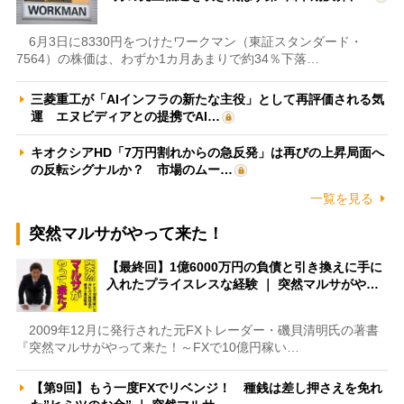
6月3日に8330円をつけたワークマン（東証スタンダード・
7564）の株価は、わずか1カ月あまりで約34％下落…
三菱重工が「AIインフラの新たな主役」として再評価される気
運 エヌビディアとの提携でAI…
キオクシアHD「7万円割れからの急反発」は再びの上昇局面へ
の反転シグナルか？ 市場のムー…
一覧を見る
突然マルサがやって来た！
【最終回】1億6000万円の負債と引き換えに手に
入れたプライスレスな経験 ｜ 突然マルサがや…
2009年12月に発行された元FXトレーダー・磯貝清明氏の著書
『突然マルサがやって来た！～FXで10億円稼い…
【第9回】もう一度FXでリベンジ！ 種銭は差し押さえを免れ