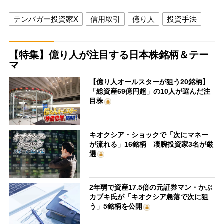
テンバガー投資家X
信用取引
億り人
投資手法
【特集】億り人が注目する日本株銘柄＆テー
マ
【億り人オールスターが狙う20銘柄】
「総資産69億円超」の10人が選んだ注
目株
キオクシア・ショックで「次にマネー
が流れる」16銘柄 凄腕投資家3名が厳
選
2年弱で資産17.5倍の元証券マン・かぶ
カブキ氏が「キオクシア急落で次に狙
う」5銘柄を公開