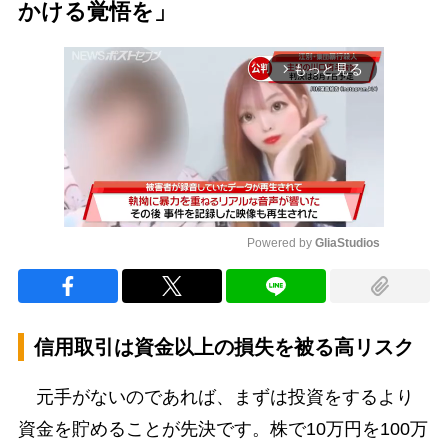
かける覚悟を」
もっと見る
arrow_forward_ios
Powered by 
GliaStudios
Mute
信用取引は資金以上の損失を被る高リスク
元手がないのであれば、まずは投資をするより
資金を貯めることが先決です。株で10万円を100万