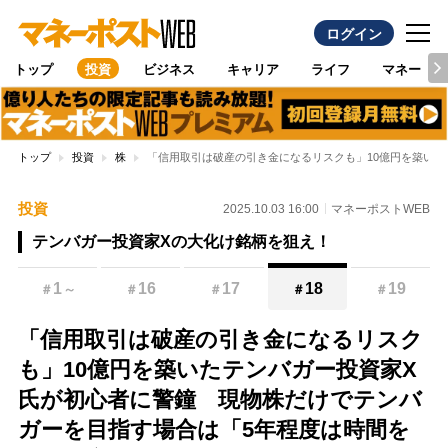
ログイン
トップ
投資
ビジネス
キャリア
ライフ
マネー
トップ
投資
株
「信用取引は破産の引き金になるリスクも」10億円を築い
投資
2025.10.03 16:00
マネーポストWEB
テンバガー投資家Xの大化け銘柄を狙え！
1
16
17
18
19
＃
～
＃
＃
＃
＃
「信用取引は破産の引き金になるリスク
も」10億円を築いたテンバガー投資家X
氏が初心者に警鐘 現物株だけでテンバ
ガーを目指す場合は「5年程度は時間を