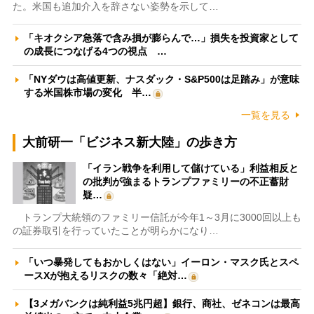
た。米国も追加介入を辞さない姿勢を示して…
「キオクシア急落で含み損が膨らんで…」損失を投資家として
の成長につなげる4つの視点 …
「NYダウは高値更新、ナスダック・S&P500は足踏み」が意味
する米国株市場の変化 半…
一覧を見る
大前研一「ビジネス新大陸」の歩き方
「イラン戦争を利用して儲けている」利益相反と
の批判が強まるトランプファミリーの不正蓄財
疑…
トランプ大統領のファミリー信託が今年1～3月に3000回以上も
の証券取引を行っていたことが明らかになり…
「いつ暴発してもおかしくはない」イーロン・マスク氏とスペ
ースXが抱えるリスクの数々「絶対…
【3メガバンクは純利益5兆円超】銀行、商社、ゼネコンは最高