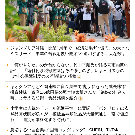
ジャングリア沖縄、開業1周年で「経済効果494億円」の大きな
ミスリード 事業の苦戦を覆い隠す“不透明すぎる巨大な数字”
「何がやりたいのか分からない」竹中平蔵氏が語る高市内閣の
評価 「給付付き税額控除はその場しのぎ」いま不可欠なの
は“社会保障制度の改革議論”と指摘
キオクシアなどAI関連株に資金集中で“割安になった成長株”に
投資妙味 資産1.5億円超の坂本慎太郎さんが「絶好の仕込み
時」と考える防衛・食品銘柄を紹介
小学生に人気の「シール流通事情」に変調 「ボンドロ」は依
然品薄状態が続くが、模倣品や類似品が大量流通し一部で値崩
れ 「選別が本格化する時代に」
急増する中国企業の“国籍ロンダリング” SHEIN、TikTok、