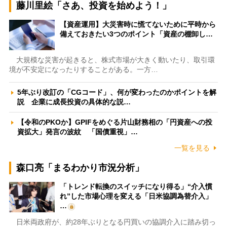
藤川里絵「さあ、投資を始めよう！」
【資産運用】大災害時に慌てないために平時から
備えておきたい3つのポイント「資産の棚卸し…
大規模な災害が起きると、株式市場が大きく動いたり、取引環
境が不安定になったりすることがある。一方…
5年ぶり改訂の「CGコード」、何が変わったのかポイントを解
説 企業に成長投資の具体的な説…
【令和のPKOか】GPIFをめぐる片山財務相の「円資産への投
資拡大」発言の波紋 「国債重視」…
一覧を見る
森口亮「まるわかり市況分析」
「トレンド転換のスイッチになり得る」“介入慣
れ”した市場心理を変える「日米協調為替介入」
…
日米両政府が、約28年ぶりとなる円買いの協調介入に踏み切っ