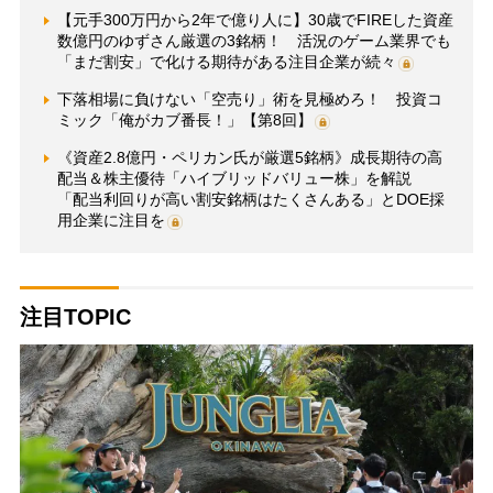
【元手300万円から2年で億り人に】30歳でFIREした資産
数億円のゆずさん厳選の3銘柄！ 活況のゲーム業界でも
「まだ割安」で化ける期待がある注目企業が続々
下落相場に負けない「空売り」術を見極めろ！ 投資コ
ミック「俺がカブ番長！」【第8回】
《資産2.8億円・ペリカン氏が厳選5銘柄》成長期待の高
配当＆株主優待「ハイブリッドバリュー株」を解説
「配当利回りが高い割安銘柄はたくさんある」とDOE採
用企業に注目を
注目TOPIC