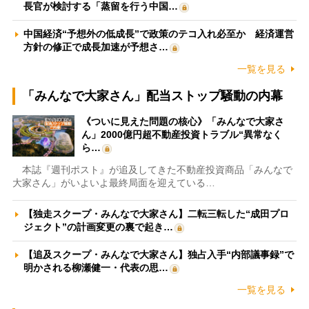
長官が検討する「蒸留を行う中国…
中国経済“予想外の低成長”で政策のテコ入れ必至か 経済運営
方針の修正で成長加速が予想さ…
一覧を見る
「みんなで大家さん」配当ストップ騒動の内幕
《ついに見えた問題の核心》「みんなで大家さ
ん」2000億円超不動産投資トラブル“異常なく
ら…
本誌『週刊ポスト』が追及してきた不動産投資商品「みんなで
大家さん」がいよいよ最終局面を迎えている…
【独走スクープ・みんなで大家さん】二転三転した“成田プロ
ジェクト”の計画変更の裏で起き…
【追及スクープ・みんなで大家さん】独占入手“内部議事録”で
明かされる柳瀬健一・代表の思…
一覧を見る