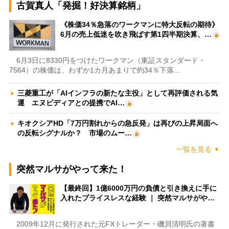
古賀真人「発掘！好決算銘柄」
《株価34％急落のワークマンに特大反転の期待》
6月の売上低迷を吹き飛ばす第1四半期決算、…
6月3日に8330円をつけたワークマン（東証スタンダード・
7564）の株価は、わずか1カ月あまりで約34％下落…
三菱重工が「AIインフラの新たな主役」として再評価される気
運 エヌビディアとの提携でAI…
キオクシアHD「7万円割れからの急反発」は再びの上昇局面へ
の反転シグナルか？ 市場のムー…
一覧を見る
突然マルサがやって来た！
【最終回】1億6000万円の負債と引き換えに手に
入れたプライスレスな経験 ｜ 突然マルサがや…
2009年12月に発行された元FXトレーダー・磯貝清明氏の著書