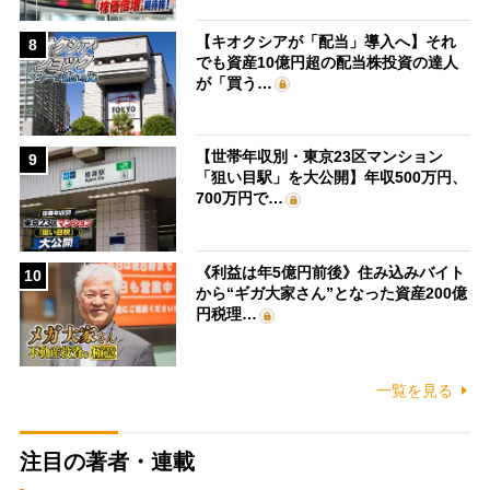
【キオクシアが「配当」導入へ】それ
8
でも資産10億円超の配当株投資の達人
が「買う…
【世帯年収別・東京23区マンション
9
「狙い目駅」を大公開】年収500万円、
700万円で…
《利益は年5億円前後》住み込みバイト
10
から“ギガ大家さん”となった資産200億
円税理…
一覧を見る
注目の著者・連載