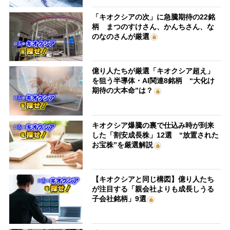
「キオクシアの次」に急騰期待の22銘
柄 まつのすけさん、かんちさん、な
のなのさんが厳選
億り人たちが厳選「キオクシア超え」
を狙う半導体・AI関連8銘柄 “大化け
期待の大本命”は？
キオクシア爆騰の裏で仕込み時が到来
した「割安成長株」12選 “放置された
お宝株”を厳選解説
【キオクシアと同じ構図】億り人たち
が注目する「親会社よりも成長しうる
子会社銘柄」9選