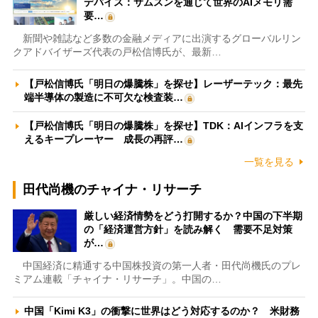
デバイス：サムスンを通じて世界のAIメモリ需
要…
新聞や雑誌など多数の金融メディアに出演するグローバルリン
クアドバイザーズ代表の戸松信博氏が、最新…
【戸松信博氏「明日の爆騰株」を探せ】レーザーテック：最先
端半導体の製造に不可欠な検査装…
【戸松信博氏「明日の爆騰株」を探せ】TDK：AIインフラを支
えるキープレーヤー 成長の再評…
一覧を見る
田代尚機のチャイナ・リサーチ
厳しい経済情勢をどう打開するか？中国の下半期
の「経済運営方針」を読み解く 需要不足対策
が…
中国経済に精通する中国株投資の第一人者・田代尚機氏のプレ
ミアム連載「チャイナ・リサーチ」。中国の…
中国「Kimi K3」の衝撃に世界はどう対応するのか？ 米財務