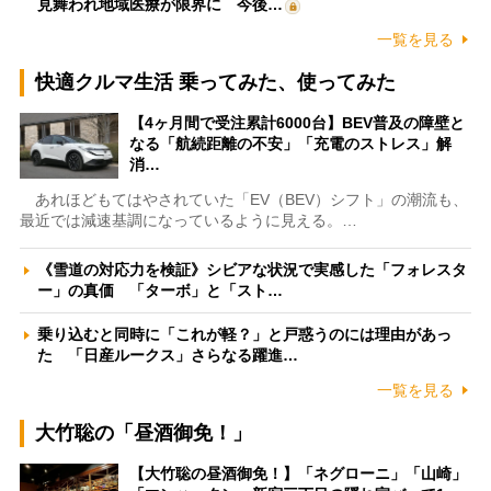
見舞われ地域医療が限界に 今後…
一覧を見る
快適クルマ生活 乗ってみた、使ってみた
【4ヶ月間で受注累計6000台】BEV普及の障壁と
なる「航続距離の不安」「充電のストレス」解
消…
あれほどもてはやされていた「EV（BEV）シフト」の潮流も、
最近では減速基調になっているように見える。…
《雪道の対応力を検証》シビアな状況で実感した「フォレスタ
ー」の真価 「ターボ」と「スト…
乗り込むと同時に「これが軽？」と戸惑うのには理由があっ
た 「日産ルークス」さらなる躍進…
一覧を見る
大竹聡の「昼酒御免！」
【大竹聡の昼酒御免！】「ネグローニ」「山崎」