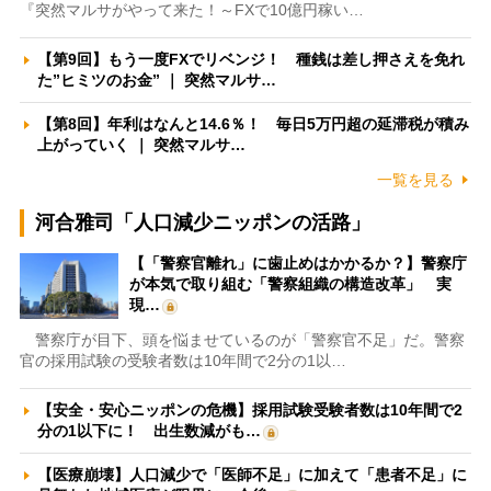
『突然マルサがやって来た！～FXで10億円稼い…
【第9回】もう一度FXでリベンジ！ 種銭は差し押さえを免れ
た”ヒミツのお金” ｜ 突然マルサ…
【第8回】年利はなんと14.6％！ 毎日5万円超の延滞税が積み
上がっていく ｜ 突然マルサ…
一覧を見る
河合雅司「人口減少ニッポンの活路」
【「警察官離れ」に歯止めはかかるか？】警察庁
が本気で取り組む「警察組織の構造改革」 実
現…
警察庁が目下、頭を悩ませているのが「警察官不足」だ。警察
官の採用試験の受験者数は10年間で2分の1以…
【安全・安心ニッポンの危機】採用試験受験者数は10年間で2
分の1以下に！ 出生数減がも…
【医療崩壊】人口減少で「医師不足」に加えて「患者不足」に