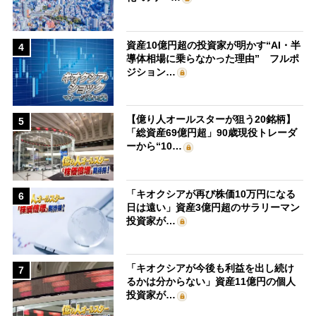
資産10億円超の投資家が明かす“AI・半
4
導体相場に乗らなかった理由” フルポ
ジション…
【億り人オールスターが狙う20銘柄】
5
「総資産69億円超」90歳現役トレーダ
ーから“10…
「キオクシアが再び株価10万円になる
6
日は遠い」資産3億円超のサラリーマン
投資家が…
「キオクシアが今後も利益を出し続け
7
るかは分からない」資産11億円の個人
投資家が…