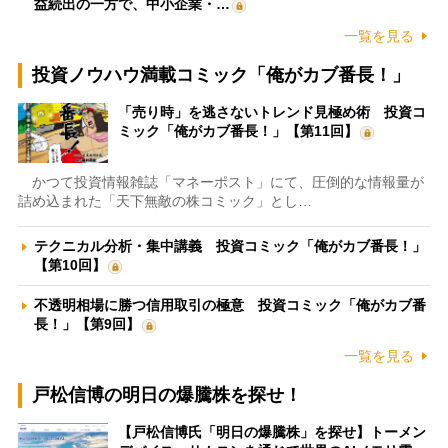
益続出の一方で、中小企業・…
一覧を見る
投資ノウハウ満載コミック「俺がカブ番長！」
「売り時」を逃さないトレンド見極め術 投資コ
ミック「俺がカブ番長！」【第11回】
かつて投資情報雑誌「マネーポスト」にて、圧倒的な情報量が
詰め込まれた「天下無敵の株コミック」とし…
テクニカル分析・集中講義 投資コミック「俺がカブ番長！」
【第10回】
不透明相場に勝つ信用取引の極意 投資コミック「俺がカブ番
長！」【第9回】
一覧を見る
戸松信博の明日の爆騰株を探せ！
【戸松信博氏「明日の爆騰株」を探せ】トーメン