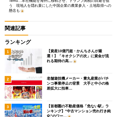
Temu…本社機能を海外に移転させ、トランプ関税の回避を狙
う 現地人を隠れ蓑にした中国企業の農業参入・土地取得への
懸念も
関連記事
ランキング
【資産10億円超・かんちさんが厳
1
選！】「キオクシアの次」に資金が流
れる期待の高…
老舗遊技機メーカー・豊丸産業がパチ
2
ンコ事業停止の背景 大手と中小の格
差拡大に拍車…
【首都圏の不動産価格「危ない駅」ラ
3
ンキング】“中古マンション売れ行き鈍
化”のワー…