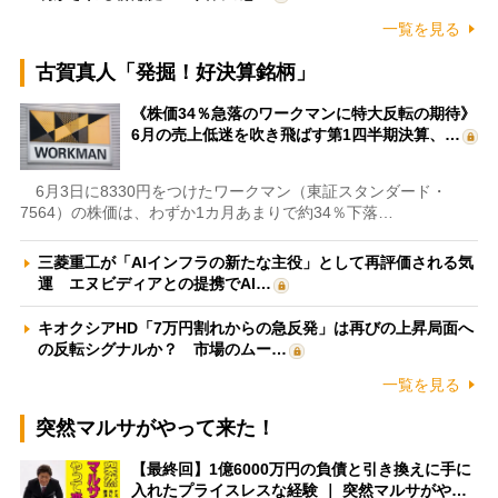
一覧を見る
古賀真人「発掘！好決算銘柄」
《株価34％急落のワークマンに特大反転の期待》
6月の売上低迷を吹き飛ばす第1四半期決算、…
6月3日に8330円をつけたワークマン（東証スタンダード・
7564）の株価は、わずか1カ月あまりで約34％下落…
三菱重工が「AIインフラの新たな主役」として再評価される気
運 エヌビディアとの提携でAI…
キオクシアHD「7万円割れからの急反発」は再びの上昇局面へ
の反転シグナルか？ 市場のムー…
一覧を見る
突然マルサがやって来た！
【最終回】1億6000万円の負債と引き換えに手に
入れたプライスレスな経験 ｜ 突然マルサがや…