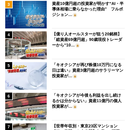
資産10億円超の投資家が明かす“AI・半
3
導体相場に乗らなかった理由” フルポ
ジション…
【億り人オールスターが狙う20銘柄】
4
「総資産69億円超」90歳現役トレーダ
ーから“10…
「キオクシアが再び株価10万円になる
5
日は遠い」資産3億円超のサラリーマン
投資家が…
「キオクシアが今後も利益を出し続け
6
るかは分からない」資産11億円の個人
投資家が…
【世帯年収別・東京23区マンション
7