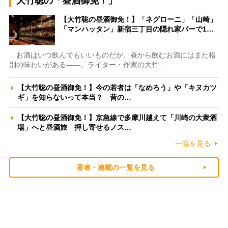
大竹聡の「昼酒御免！」
【大竹聡の昼酒御免！】「ネグローニ」「山崎」
「マンハッタン」新宿三丁目の隠れ家バーで1…
お酒はいつ飲んでもいいものだが、昼から飲むお酒にはまた格
別の味わいがある――。ライター・作家の大竹…
【大竹聡の昼酒御免！】今の若者は「なめろう」や「キヌカツ
ギ」を知らないって本当？ 昔の…
【大竹聡の昼酒御免！】京急線で多摩川越えて「川崎の大衆酒
場」へと昼酒旅 押し寄せるノス…
一覧を見る
著者・連載の一覧を見る