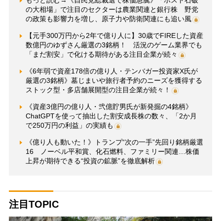
もっと読む→《自民党総裁選で株価急騰》「ポスト石破
の大相場」で注目のセクターは農業関連と銀行株 野党
の政策も影響力を増し、原子力や防衛関連にも追い風
【元手300万円から2年で億り人に】30歳でFIREした資産
数億円のゆずさん厳選の3銘柄！ 活況のゲーム業界でも
「まだ割安」で化ける期待がある注目企業が続々
《6年弱で資産178倍の億り人・テンバガー投資家X氏が
厳選の3銘柄》墓じまいや旅行者予約のニーズを獲得する
ストック型・多店舗展開型の注目企業が続々！
《資産3億円の億り人・弐億貯男氏が新発掘の4銘柄》
ChatGPTを使って抽出した割安成長株の数々、「2か月
で250万円の利益」の実績も
《億り人も動いた！》トランプ“次の一手”先回り銘柄厳選
16 ノーベル平和賞、化石燃料、ファミリー関連…株価
上昇が期待できる“投資の鉱脈”を徹底解析
注目TOPIC