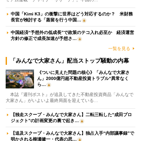
中国「Kimi K3」の衝撃に世界はどう対応するのか？ 米財務
長官が検討する「蒸留を行う中国…
中国経済“予想外の低成長”で政策のテコ入れ必至か 経済運営
方針の修正で成長加速が予想さ…
一覧を見る
「みんなで大家さん」配当ストップ騒動の内幕
《ついに見えた問題の核心》「みんなで大家さ
ん」2000億円超不動産投資トラブル“異常なく
ら…
本誌『週刊ポスト』が追及してきた不動産投資商品「みんなで
大家さん」がいよいよ最終局面を迎えている…
【独走スクープ・みんなで大家さん】二転三転した“成田プロ
ジェクト”の計画変更の裏で起き…
【追及スクープ・みんなで大家さん】独占入手“内部議事録”で
明かされる柳瀬健一・代表の思…