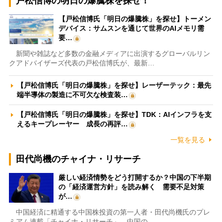
戸松信博の明日の爆騰株を探せ！
【戸松信博氏「明日の爆騰株」を探せ】トーメン
デバイス：サムスンを通じて世界のAIメモリ需
要…
新聞や雑誌など多数の金融メディアに出演するグローバルリン
クアドバイザーズ代表の戸松信博氏が、最新…
【戸松信博氏「明日の爆騰株」を探せ】レーザーテック：最先
端半導体の製造に不可欠な検査装…
【戸松信博氏「明日の爆騰株」を探せ】TDK：AIインフラを支
えるキープレーヤー 成長の再評…
一覧を見る
田代尚機のチャイナ・リサーチ
厳しい経済情勢をどう打開するか？中国の下半期
の「経済運営方針」を読み解く 需要不足対策
が…
中国経済に精通する中国株投資の第一人者・田代尚機氏のプレ
ミアム連載「チャイナ・リサーチ」。中国の…