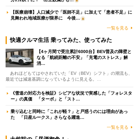
【医療崩壊】人口減少で「医師不足」に加えて「患者不足」に
見舞われ地域医療が限界に 今後…
一覧を見る
快適クルマ生活 乗ってみた、使ってみた
【4ヶ月間で受注累計6000台】BEV普及の障壁と
なる「航続距離の不安」「充電のストレス」解
消…
あれほどもてはやされていた「EV（BEV）シフト」の潮流も、
最近では減速基調になっているように見える。…
《雪道の対応力を検証》シビアな状況で実感した「フォレスタ
ー」の真価 「ターボ」と「スト…
乗り込むと同時に「これが軽？」と戸惑うのには理由があっ
た 「日産ルークス」さらなる躍進…
一覧を見る