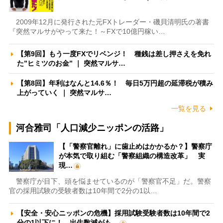
2009年12月に発行された元FXトレーダー・磯貝清明氏の著書
『突然マルサがやって来た！～FXで10億円稼い…
【第9回】もう一度FXでリベンジ！ 種銭は差し押さえを免れ
た”ヒミツのお金” ｜ 突然マルサ…
【第8回】年利はなんと14.6％！ 毎日5万円超の延滞税が積み
上がっていく ｜ 突然マルサ…
一覧を見る
河合雅司「人口減少ニッポンの活路」
【「警察官離れ」に歯止めはかかるか？】警察庁
が本気で取り組む「警察組織の構造改革」 実
現…
警察庁が目下、頭を悩ませているのが「警察官不足」だ。警察
官の採用試験の受験者数は10年間で2分の1以…
【安全・安心ニッポンの危機】採用試験受験者数は10年間で2
分の1以下に！ 出生数減がも…