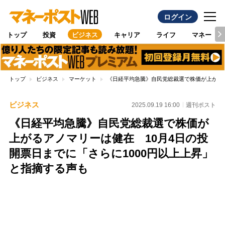
ログイン
トップ
投資
ビジネス
キャリア
ライフ
マネー
トップ
ビジネス
マーケット
《日経平均急騰》自民党総裁選で株価が上がるア
ビジネス
2025.09.19 16:00
週刊ポスト
《日経平均急騰》自民党総裁選で株価が
上がるアノマリーは健在 10月4日の投
開票日までに「さらに1000円以上上昇」
と指摘する声も
Loaded
:
100.00%
/
Unmute