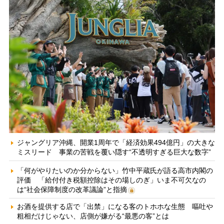
ジャングリア沖縄、開業1周年で「経済効果494億円」の大きな
ミスリード 事業の苦戦を覆い隠す“不透明すぎる巨大な数字”
「何がやりたいのか分からない」竹中平蔵氏が語る高市内閣の
評価 「給付付き税額控除はその場しのぎ」いま不可欠なの
は“社会保障制度の改革議論”と指摘
お酒を提供する店で「出禁」になる客のトホホな生態 嘔吐や
粗相だけじゃない、店側が嫌がる“最悪の客”とは