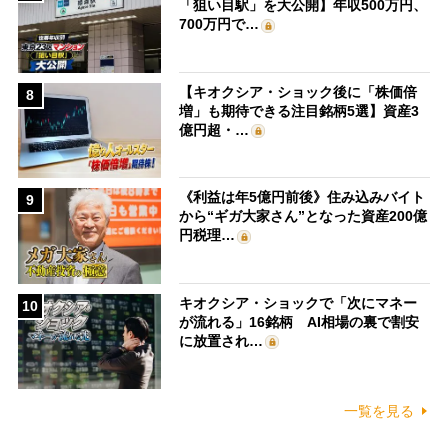
「狙い目駅」を大公開】年収500万円、
700万円で…
【キオクシア・ショック後に「株価倍
8
増」も期待できる注目銘柄5選】資産3
億円超・…
《利益は年5億円前後》住み込みバイト
9
から“ギガ大家さん”となった資産200億
円税理…
キオクシア・ショックで「次にマネー
10
が流れる」16銘柄 AI相場の裏で割安
に放置され…
一覧を見る