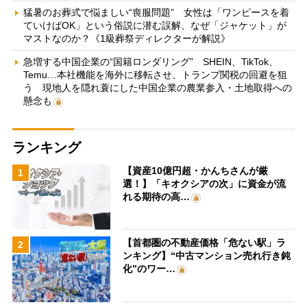
猛暑のお葬式で悩ましい“喪服問題” 女性は「ワンピースを着
ていけばOK」という俗説に潜む誤解、なぜ「ジャケット」が
マストなのか？《1級葬祭ディレクターが解説》
急増する中国企業の“国籍ロンダリング” SHEIN、TikTok、
Temu…本社機能を海外に移転させ、トランプ関税の回避を狙
う 現地人を隠れ蓑にした中国企業の農業参入・土地取得への
懸念も
ランキング
【資産10億円超・かんちさんが厳
1
選！】「キオクシアの次」に資金が流
れる期待の高…
【首都圏の不動産価格「危ない駅」ラ
2
ンキング】“中古マンション売れ行き鈍
化”のワー…