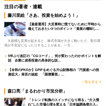
注目の著者・連載
藤川里絵「さあ、投資を始めよう！」
【資産運用】大災害時に慌てないために平時から
備えておきたい3つのポイント「資産の棚卸し…
大規模な災害が起きると、株式市場が大きく動いたり、取引環
境が不安定になったりすることがある。一方…
5年ぶり改訂の「CGコード」、何が変わったのかポイントを解
説 企業に成長投資の具体的な説…
【令和のPKOか】GPIFをめぐる片山財務相の「円資産への投
資拡大」発言の波紋 「国債重視」…
一覧を見る
森口亮「まるわかり市況分析」
「トレンド転換のスイッチになり得る」“介入慣
れ”した市場心理を変える「日米協調為替介入」