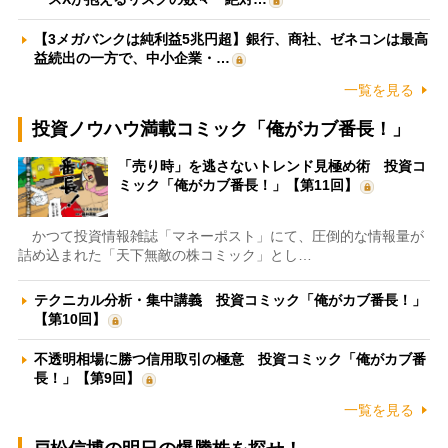
【3メガバンクは純利益5兆円超】銀行、商社、ゼネコンは最高
益続出の一方で、中小企業・…
一覧を見る
投資ノウハウ満載コミック「俺がカブ番長！」
「売り時」を逃さないトレンド見極め術 投資コ
ミック「俺がカブ番長！」【第11回】
かつて投資情報雑誌「マネーポスト」にて、圧倒的な情報量が
詰め込まれた「天下無敵の株コミック」とし…
テクニカル分析・集中講義 投資コミック「俺がカブ番長！」
【第10回】
不透明相場に勝つ信用取引の極意 投資コミック「俺がカブ番
長！」【第9回】
一覧を見る