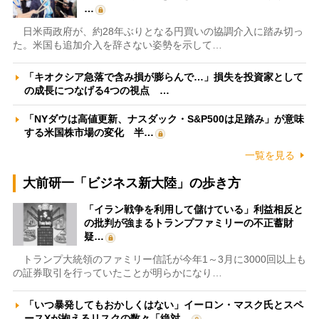
…
日米両政府が、約28年ぶりとなる円買いの協調介入に踏み切っ
た。米国も追加介入を辞さない姿勢を示して…
「キオクシア急落で含み損が膨らんで…」損失を投資家として
の成長につなげる4つの視点 …
「NYダウは高値更新、ナスダック・S&P500は足踏み」が意味
する米国株市場の変化 半…
一覧を見る
大前研一「ビジネス新大陸」の歩き方
「イラン戦争を利用して儲けている」利益相反と
の批判が強まるトランプファミリーの不正蓄財
疑…
トランプ大統領のファミリー信託が今年1～3月に3000回以上も
の証券取引を行っていたことが明らかになり…
「いつ暴発してもおかしくはない」イーロン・マスク氏とスペ
ースXが抱えるリスクの数々「絶対…