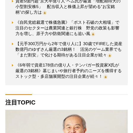
資産5億円超“京大卒億り人”ヘム氏が厳選「増配期待大の
小型割安株5」 配当収入と株価上昇が望める“お宝銘
柄”の探し方は
《自民党総裁選で株価急騰》「ポスト石破の大相場」で
注目のセクターは農業関連と銀行株 野党の政策も影響
力を増し、原子力や防衛関連にも追い風
【元手300万円から2年で億り人に】30歳でFIREした資産
数億円のゆずさん厳選の3銘柄！ 活況のゲーム業界でも
「まだ割安」で化ける期待がある注目企業が続々
《6年弱で資産178倍の億り人・テンバガー投資家X氏が
厳選の3銘柄》墓じまいや旅行者予約のニーズを獲得する
ストック型・多店舗展開型の注目企業が続々！
注目TOPIC