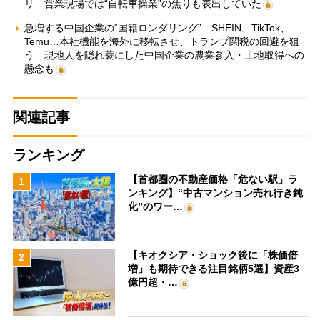
リ 営業現場では“自転車操業”の焦りも表出していた
急増する中国企業の“国籍ロンダリング” SHEIN、TikTok、
Temu…本社機能を海外に移転させ、トランプ関税の回避を狙
う 現地人を隠れ蓑にした中国企業の農業参入・土地取得への
懸念も
関連記事
ランキング
【首都圏の不動産価格「危ない駅」ラ
1
ンキング】“中古マンション売れ行き鈍
化”のワー…
【キオクシア・ショック後に「株価倍
2
増」も期待できる注目銘柄5選】資産3
億円超・…