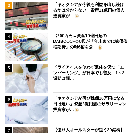
「キオクシアが今後も利益を出し続け
3
るかは分からない」資産11億円の個人
投資家が…
《200万円→資産10億円超の
4
DAIBOUCHOU氏が「年末までに株価倍
増期待」の5銘柄を公…
ドライアイスを使わず遺体を保つ「エ
5
ンバーミング」が日本でも普及 1～2
週間は問…
「キオクシアが再び株価10万円になる
6
日は遠い」資産3億円超のサラリーマン
投資家が…
【億り人オールスターが狙う20銘柄】
7