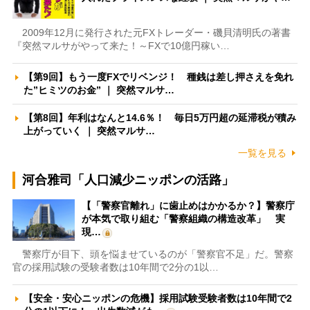
2009年12月に発行された元FXトレーダー・磯貝清明氏の著書
『突然マルサがやって来た！～FXで10億円稼い…
【第9回】もう一度FXでリベンジ！ 種銭は差し押さえを免れ
た”ヒミツのお金” ｜ 突然マルサ…
【第8回】年利はなんと14.6％！ 毎日5万円超の延滞税が積み
上がっていく ｜ 突然マルサ…
一覧を見る
河合雅司「人口減少ニッポンの活路」
【「警察官離れ」に歯止めはかかるか？】警察庁
が本気で取り組む「警察組織の構造改革」 実
現…
警察庁が目下、頭を悩ませているのが「警察官不足」だ。警察
官の採用試験の受験者数は10年間で2分の1以…
【安全・安心ニッポンの危機】採用試験受験者数は10年間で2