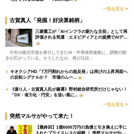
一覧を見る
古賀真人「発掘！好決算銘柄」
三菱重工が「AIインフラの新たな主役」として再
評価される気運 エヌビディアとの提携でAIデ…
今年の株式市場を牽引してきたAI・半導体関連株に、調整の動
きが広がっている。そうしたなか、再び注目…
キオクシアHD「7万円割れからの急反発」は再びの上昇局面へ
の反転シグナルか？ 市場のムー…
《億り人・古賀真人氏が厳選》野村総合研究所だけじゃない！
「DX・省力化・円安」を追い風に…
一覧を見る
突然マルサがやって来た！
【最終回】1億6000万円の負債と引き換えに手に
入れたプライスレスな経験 ｜ 突然マルサがや…