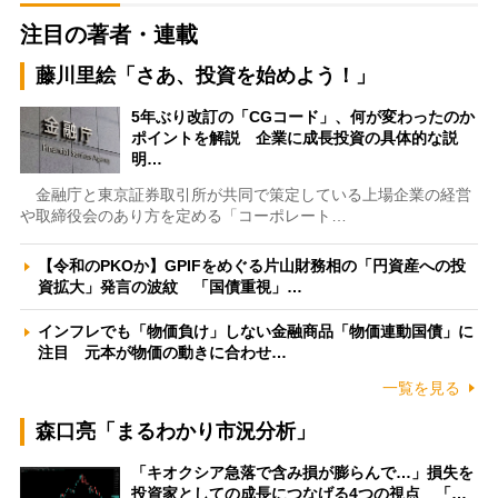
注目の著者・連載
藤川里絵「さあ、投資を始めよう！」
5年ぶり改訂の「CGコード」、何が変わったのか
ポイントを解説 企業に成長投資の具体的な説
明…
金融庁と東京証券取引所が共同で策定している上場企業の経営
や取締役会のあり方を定める「コーポレート…
【令和のPKOか】GPIFをめぐる片山財務相の「円資産への投
資拡大」発言の波紋 「国債重視」…
インフレでも「物価負け」しない金融商品「物価連動国債」に
注目 元本が物価の動きに合わせ…
一覧を見る
森口亮「まるわかり市況分析」
「キオクシア急落で含み損が膨らんで…」損失を
投資家としての成長につなげる4つの視点 「…