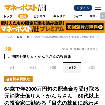
ログイン
トップ
投資
ビジネス
キャリア
ライフ
マネー
トップ
投資
株
64歳で年2000万円超の配当金を受け取る元消防士億り人
投資
2025.09.30 16:00
週刊ポスト
元消防士億り人・かんちさんの投資術
1
28
29
30
31
＃
～
＃
＃
＃
＃
有料会員限定
64歳で年2000万円超の配当金を受け取る
元消防士億り人・かんちさん 60代以上
の投資家に勧める「目先の株価に惑わさ