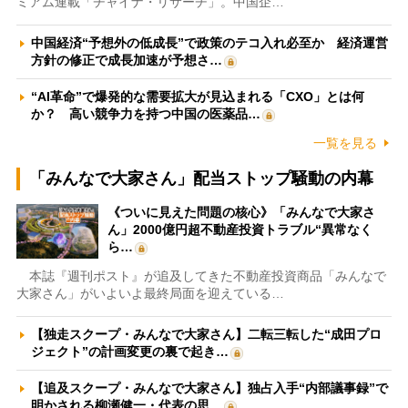
ミアム連載「チャイナ・リサーチ」。中国企…
中国経済“予想外の低成長”で政策のテコ入れ必至か 経済運営
方針の修正で成長加速が予想さ…
“AI革命”で爆発的な需要拡大が見込まれる「CXO」とは何
か？ 高い競争力を持つ中国の医薬品…
一覧を見る
「みんなで大家さん」配当ストップ騒動の内幕
《ついに見えた問題の核心》「みんなで大家さ
ん」2000億円超不動産投資トラブル“異常なく
ら…
本誌『週刊ポスト』が追及してきた不動産投資商品「みんなで
大家さん」がいよいよ最終局面を迎えている…
【独走スクープ・みんなで大家さん】二転三転した“成田プロ
ジェクト”の計画変更の裏で起き…
【追及スクープ・みんなで大家さん】独占入手“内部議事録”で
明かされる柳瀬健一・代表の思…