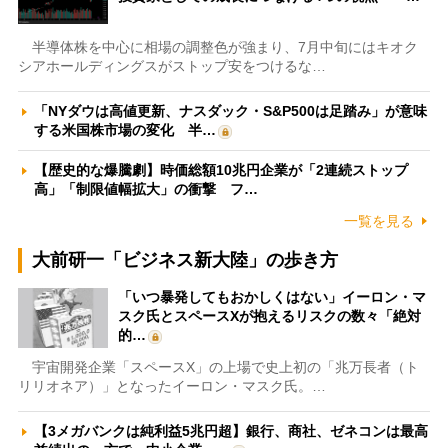
半導体株を中心に相場の調整色が強まり、7月中旬にはキオク
シアホールディングスがストップ安をつけるな…
「NYダウは高値更新、ナスダック・S&P500は足踏み」が意味
する米国株市場の変化 半…
【歴史的な爆騰劇】時価総額10兆円企業が「2連続ストップ
高」「制限値幅拡大」の衝撃 フ…
一覧を見る
大前研一「ビジネス新大陸」の歩き方
「いつ暴発してもおかしくはない」イーロン・マ
スク氏とスペースXが抱えるリスクの数々「絶対
的…
宇宙開発企業「スペースX」の上場で史上初の「兆万長者（ト
リリオネア）」となったイーロン・マスク氏。…
【3メガバンクは純利益5兆円超】銀行、商社、ゼネコンは最高