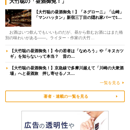
大竹聡の「昼酒御免！」
【大竹聡の昼酒御免！】「ネグローニ」「山崎」
「マンハッタン」新宿三丁目の隠れ家バーで1…
お酒はいつ飲んでもいいものだが、昼から飲むお酒にはまた格
別の味わいがある――。ライター・作家の大竹…
【大竹聡の昼酒御免！】今の若者は「なめろう」や「キヌカツ
ギ」を知らないって本当？ 昔の…
【大竹聡の昼酒御免！】京急線で多摩川越えて「川崎の大衆酒
場」へと昼酒旅 押し寄せるノス…
一覧を見る
著者・連載の一覧を見る