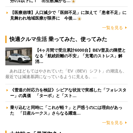
分の1以下に！ 出生数減がも…
【医療崩壊】人口減少で「医師不足」に加えて「患者不足」に
見舞われ地域医療が限界に 今後…
一覧を見る
快適クルマ生活 乗ってみた、使ってみた
【4ヶ月間で受注累計6000台】BEV普及の障壁と
なる「航続距離の不安」「充電のストレス」解
消…
あれほどもてはやされていた「EV（BEV）シフト」の潮流も、
最近では減速基調になっているように見える。…
《雪道の対応力を検証》シビアな状況で実感した「フォレスタ
ー」の真価 「ターボ」と「スト…
乗り込むと同時に「これが軽？」と戸惑うのには理由があっ
た 「日産ルークス」さらなる躍進…
一覧を見る