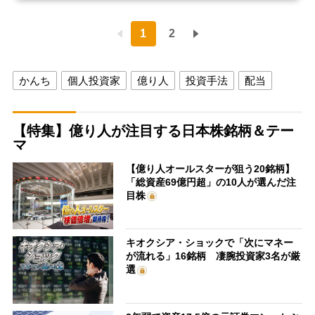
1
2
かんち
個人投資家
億り人
投資手法
配当
【特集】億り人が注目する日本株銘柄＆テー
マ
【億り人オールスターが狙う20銘柄】
「総資産69億円超」の10人が選んだ注
目株
キオクシア・ショックで「次にマネー
が流れる」16銘柄 凄腕投資家3名が厳
選