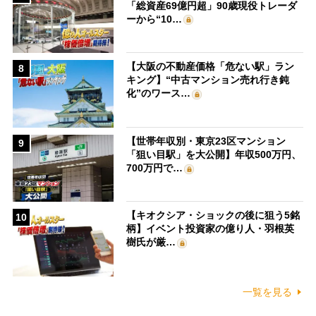
「総資産69億円超」90歳現役トレーダ
ーから“10…
【大阪の不動産価格「危ない駅」ラン
8
キング】“中古マンション売れ行き鈍
化”のワース…
【世帯年収別・東京23区マンション
9
「狙い目駅」を大公開】年収500万円、
700万円で…
【キオクシア・ショックの後に狙う5銘
10
柄】イベント投資家の億り人・羽根英
樹氏が厳…
一覧を見る