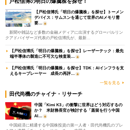
戸松信博の明日の爆騰株を探せ！
【戸松信博氏「明日の爆騰株」を探せ】トーメン
デバイス：サムスンを通じて世界のAIメモリ需
要…
新聞や雑誌など多数の金融メディアに出演するグローバルリン
クアドバイザーズ代表の戸松信博氏が、最新…
【戸松信博氏「明日の爆騰株」を探せ】レーザーテック：最先
端半導体の製造に不可欠な検査装…
【戸松信博氏「明日の爆騰株」を探せ】TDK：AIインフラを支
えるキープレーヤー 成長の再評…
一覧を見る
田代尚機のチャイナ・リサーチ
中国「Kimi K3」の衝撃に世界はどう対応するの
か？ 米財務長官が検討する「蒸留を行う中国
AI…
中国経済に精通する中国株投資の第一人者・田代尚機氏のプレ