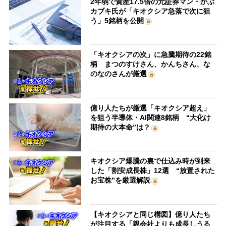
2年弱で資産17.5倍の元証券マン・かぶ
カブキ氏が「キオクシア急落で次に狙
う」5銘柄を公開
「キオクシアの次」に急騰期待の22銘
柄 まつのすけさん、かんちさん、な
のなのさんが厳選
億り人たちが厳選「キオクシア超え」
を狙う半導体・AI関連8銘柄 “大化け
期待の大本命”は？
キオクシア爆騰の裏で仕込み時が到来
した「割安成長株」12選 “放置された
お宝株”を厳選解説
【キオクシアと同じ構図】億り人たち
が注目する「親会社よりも成長しうる