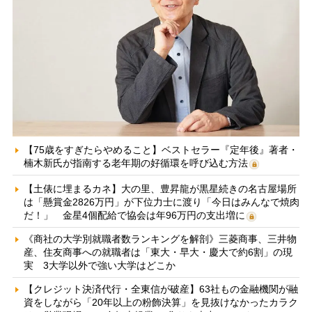
【75歳をすぎたらやめること】ベストセラー『定年後』著者・
楠木新氏が指南する老年期の好循環を呼び込む方法
【土俵に埋まるカネ】大の里、豊昇龍が黒星続きの名古屋場所
は「懸賞金2826万円」が下位力士に渡り「今日はみんなで焼肉
だ！」 金星4個配給で協会は年96万円の支出増に
《商社の大学別就職者数ランキングを解剖》三菱商事、三井物
産、住友商事への就職者は「東大・早大・慶大で約6割」の現
実 3大学以外で強い大学はどこか
【クレジット決済代行・全東信が破産】63社もの金融機関が融
資をしながら「20年以上の粉飾決算」を見抜けなかったカラク