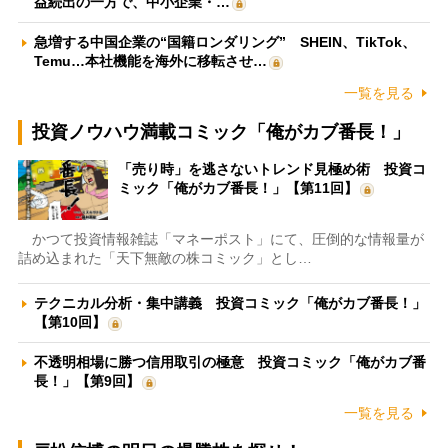
益続出の一方で、中小企業・…
急増する中国企業の“国籍ロンダリング” SHEIN、TikTok、
Temu…本社機能を海外に移転させ…
一覧を見る
投資ノウハウ満載コミック「俺がカブ番長！」
「売り時」を逃さないトレンド見極め術 投資コ
ミック「俺がカブ番長！」【第11回】
かつて投資情報雑誌「マネーポスト」にて、圧倒的な情報量が
詰め込まれた「天下無敵の株コミック」とし…
テクニカル分析・集中講義 投資コミック「俺がカブ番長！」
【第10回】
不透明相場に勝つ信用取引の極意 投資コミック「俺がカブ番
長！」【第9回】
一覧を見る