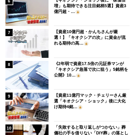
6
増」も期待できる注目銘柄5選】資産3
億円超・…
【資産10億円超・かんちさんが厳
7
選！】「キオクシアの次」に資金が流
れる期待の高…
《2年弱で資産17.5倍の元証券マンが
8
「キオクシア急落で次に狙う」5銘柄を
公開》10…
【資産11億円マック・チェリーさん厳
9
選「キオクシア・ショック」後に大化
け期待4銘…
「失敗すると取り返しがつかない」葬
10
儀社の手を借りない「DIY葬」の落とし