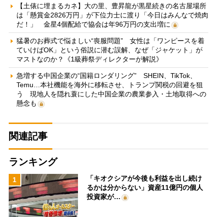
【土俵に埋まるカネ】大の里、豊昇龍が黒星続きの名古屋場所
は「懸賞金2826万円」が下位力士に渡り「今日はみんなで焼肉
だ！」 金星4個配給で協会は年96万円の支出増に
猛暑のお葬式で悩ましい“喪服問題” 女性は「ワンピースを着
ていけばOK」という俗説に潜む誤解、なぜ「ジャケット」が
マストなのか？《1級葬祭ディレクターが解説》
急増する中国企業の“国籍ロンダリング” SHEIN、TikTok、
Temu…本社機能を海外に移転させ、トランプ関税の回避を狙
う 現地人を隠れ蓑にした中国企業の農業参入・土地取得への
懸念も
関連記事
ランキング
「キオクシアが今後も利益を出し続け
1
るかは分からない」資産11億円の個人
投資家が…