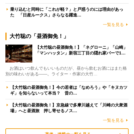
乗り込むと同時に「これが軽？」と戸惑うのには理由があっ
た 「日産ルークス」さらなる躍進…
一覧を見る
大竹聡の「昼酒御免！」
【大竹聡の昼酒御免！】「ネグローニ」「山崎」
「マンハッタン」新宿三丁目の隠れ家バーで1…
お酒はいつ飲んでもいいものだが、昼から飲むお酒にはまた格
別の味わいがある――。ライター・作家の大竹…
【大竹聡の昼酒御免！】今の若者は「なめろう」や「キヌカツ
ギ」を知らないって本当？ 昔の…
【大竹聡の昼酒御免！】京急線で多摩川越えて「川崎の大衆酒
場」へと昼酒旅 押し寄せるノス…
一覧を見る