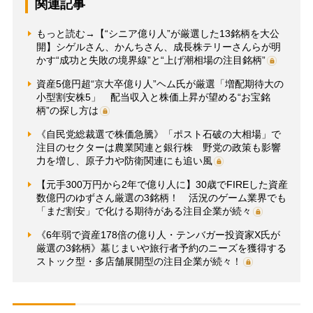
関連記事
もっと読む→【“シニア億り人”が厳選した13銘柄を大公
開】シゲルさん、かんちさん、成長株テリーさんらが明
かす“成功と失敗の境界線”と“上げ潮相場の注目銘柄”
資産5億円超“京大卒億り人”ヘム氏が厳選「増配期待大の
小型割安株5」 配当収入と株価上昇が望める“お宝銘
柄”の探し方は
《自民党総裁選で株価急騰》「ポスト石破の大相場」で
注目のセクターは農業関連と銀行株 野党の政策も影響
力を増し、原子力や防衛関連にも追い風
【元手300万円から2年で億り人に】30歳でFIREした資産
数億円のゆずさん厳選の3銘柄！ 活況のゲーム業界でも
「まだ割安」で化ける期待がある注目企業が続々
《6年弱で資産178倍の億り人・テンバガー投資家X氏が
厳選の3銘柄》墓じまいや旅行者予約のニーズを獲得する
ストック型・多店舗展開型の注目企業が続々！