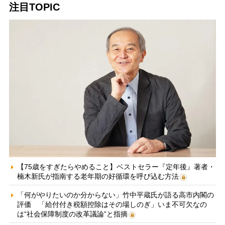
注目TOPIC
【75歳をすぎたらやめること】ベストセラー『定年後』著者・
楠木新氏が指南する老年期の好循環を呼び込む方法
「何がやりたいのか分からない」竹中平蔵氏が語る高市内閣の
評価 「給付付き税額控除はその場しのぎ」いま不可欠なの
は“社会保障制度の改革議論”と指摘