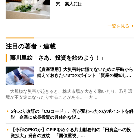
穴 素人には…
一覧を見る
注目の著者・連載
藤川里絵「さあ、投資を始めよう！」
【資産運用】大災害時に慌てないために平時から
備えておきたい3つのポイント「資産の棚卸し…
大規模な災害が起きると、株式市場が大きく動いたり、取引環
境が不安定になったりすることがある。一方…
5年ぶり改訂の「CGコード」、何が変わったのかポイントを解
説 企業に成長投資の具体的な説…
【令和のPKOか】GPIFをめぐる片山財務相の「円資産への投
資拡大」発言の波紋 「国債重視」…