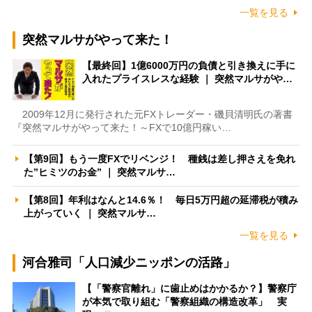
一覧を見る
突然マルサがやって来た！
【最終回】1億6000万円の負債と引き換えに手に
入れたプライスレスな経験 ｜ 突然マルサがや…
2009年12月に発行された元FXトレーダー・磯貝清明氏の著書
『突然マルサがやって来た！～FXで10億円稼い…
【第9回】もう一度FXでリベンジ！ 種銭は差し押さえを免れ
た”ヒミツのお金” ｜ 突然マルサ…
【第8回】年利はなんと14.6％！ 毎日5万円超の延滞税が積み
上がっていく ｜ 突然マルサ…
一覧を見る
河合雅司「人口減少ニッポンの活路」
【「警察官離れ」に歯止めはかかるか？】警察庁
が本気で取り組む「警察組織の構造改革」 実