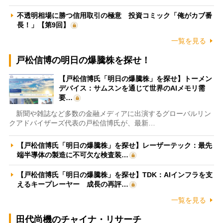
不透明相場に勝つ信用取引の極意 投資コミック「俺がカブ番
長！」【第9回】
一覧を見る
戸松信博の明日の爆騰株を探せ！
【戸松信博氏「明日の爆騰株」を探せ】トーメン
デバイス：サムスンを通じて世界のAIメモリ需
要…
新聞や雑誌など多数の金融メディアに出演するグローバルリン
クアドバイザーズ代表の戸松信博氏が、最新…
【戸松信博氏「明日の爆騰株」を探せ】レーザーテック：最先
端半導体の製造に不可欠な検査装…
【戸松信博氏「明日の爆騰株」を探せ】TDK：AIインフラを支
えるキープレーヤー 成長の再評…
一覧を見る
田代尚機のチャイナ・リサーチ