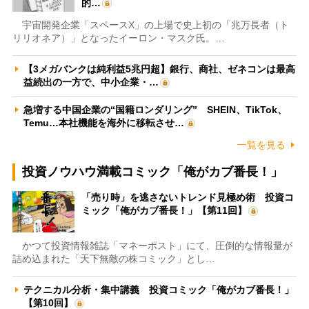
的…
宇宙開発企業「スペースX」の上場で史上初の「兆万長者（ト
リリオネア）」となったイーロン・マスク氏。…
【3メガバンクは純利益5兆円超】銀行、商社、ゼネコンは最高
益続出の一方で、中小企業・…
急増する中国企業の“国籍ロンダリング” SHEIN、TikTok、
Temu…本社機能を海外に移転させ…
一覧を見る
投資ノウハウ満載コミック「俺がカブ番長！」
「売り時」を逃さないトレンド見極め術 投資コ
ミック「俺がカブ番長！」【第11回】
かつて投資情報雑誌「マネーポスト」にて、圧倒的な情報量が
詰め込まれた「天下無敵の株コミック」とし…
テクニカル分析・集中講義 投資コミック「俺がカブ番長！」
【第10回】