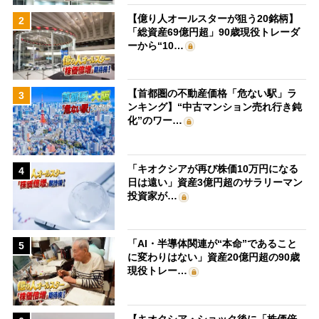
【億り人オールスターが狙う20銘柄】
2
「総資産69億円超」90歳現役トレーダ
ーから“10…
【首都圏の不動産価格「危ない駅」ラ
3
ンキング】“中古マンション売れ行き鈍
化”のワー…
「キオクシアが再び株価10万円になる
4
日は遠い」資産3億円超のサラリーマン
投資家が…
「AI・半導体関連が“本命”であること
5
に変わりはない」資産20億円超の90歳
現役トレー…
【キオクシア・ショック後に「株価倍