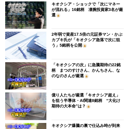
キオクシア・ショックで「次にマネー
が流れる」16銘柄 凄腕投資家3名が厳
選
2年弱で資産17.5倍の元証券マン・かぶ
カブキ氏が「キオクシア急落で次に狙
う」5銘柄を公開
「キオクシアの次」に急騰期待の22銘
柄 まつのすけさん、かんちさん、な
のなのさんが厳選
億り人たちが厳選「キオクシア超え」
を狙う半導体・AI関連8銘柄 “大化け
期待の大本命”は？
キオクシア爆騰の裏で仕込み時が到来