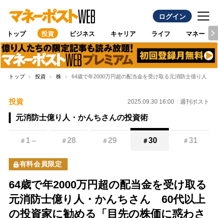
ログイン
トップ
投資
ビジネス
キャリア
ライフ
マネー
トップ
投資
株
64歳で年2000万円超の配当金を受け取る元消防士億り人
投資
2025.09.30 16:00
週刊ポスト
元消防士億り人・かんちさんの投資術
1
28
29
30
31
＃
～
＃
＃
＃
＃
有料会員限定
64歳で年2000万円超の配当金を受け取る
元消防士億り人・かんちさん 60代以上
の投資家に勧める「目先の株価に惑わさ