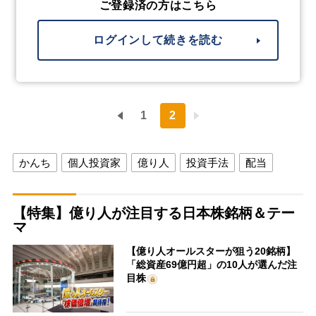
ご登録済の方はこちら
ログインして続きを読む
1
2
かんち
個人投資家
億り人
投資手法
配当
【特集】億り人が注目する日本株銘柄＆テー
マ
【億り人オールスターが狙う20銘柄】
「総資産69億円超」の10人が選んだ注
目株