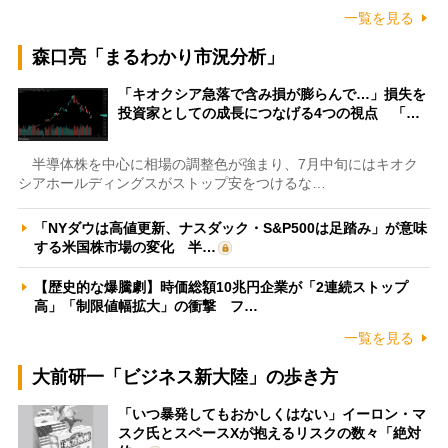
一覧を見る
森口亮「まるわかり市況分析」
「キオクシア急落で含み損が膨らんで…」損失を
投資家としての成長につなげる4つの視点 「…
半導体株を中心に相場の調整色が強まり、7月中旬にはキオク
シアホールディングスがストップ安をつけるな…
「NYダウは高値更新、ナスダック・S&P500は足踏み」が意味
する米国株市場の変化 半…
【歴史的な爆騰劇】時価総額10兆円企業が「2連続ストップ
高」「制限値幅拡大」の衝撃 フ…
一覧を見る
大前研一「ビジネス新大陸」の歩き方
「いつ暴発してもおかしくはない」イーロン・マ
スク氏とスペースXが抱えるリスクの数々「絶対