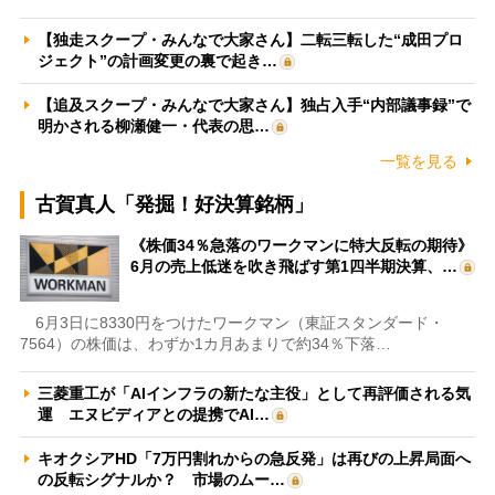
【独走スクープ・みんなで大家さん】二転三転した“成田プロ
ジェクト”の計画変更の裏で起き…
【追及スクープ・みんなで大家さん】独占入手“内部議事録”で
明かされる柳瀬健一・代表の思…
一覧を見る
古賀真人「発掘！好決算銘柄」
《株価34％急落のワークマンに特大反転の期待》
6月の売上低迷を吹き飛ばす第1四半期決算、…
6月3日に8330円をつけたワークマン（東証スタンダード・
7564）の株価は、わずか1カ月あまりで約34％下落…
三菱重工が「AIインフラの新たな主役」として再評価される気
運 エヌビディアとの提携でAI…
キオクシアHD「7万円割れからの急反発」は再びの上昇局面へ
の反転シグナルか？ 市場のムー…