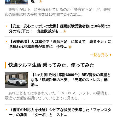
現…
警察庁が目下、頭を悩ませているのが「警察官不足」だ。警察
官の採用試験の受験者数は10年間で2分の1以…
【安全・安心ニッポンの危機】採用試験受験者数は10年間で2
分の1以下に！ 出生数減がも…
【医療崩壊】人口減少で「医師不足」に加えて「患者不足」に
見舞われ地域医療が限界に 今後…
一覧を見る
快適クルマ生活 乗ってみた、使ってみた
【4ヶ月間で受注累計6000台】BEV普及の障壁と
なる「航続距離の不安」「充電のストレス」解
消…
あれほどもてはやされていた「EV（BEV）シフト」の潮流も、
最近では減速基調になっているように見える。…
《雪道の対応力を検証》シビアな状況で実感した「フォレスタ
ー」の真価 「ターボ」と「スト…