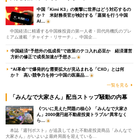
中国「Kimi K3」の衝撃に世界はどう対応するの
か？ 米財務長官が検討する「蒸留を行う中国
AI…
中国経済に精通する中国株投資の第一人者・田代尚機氏のプレ
ミアム連載「チャイナ・リサーチ」。中国企…
中国経済“予想外の低成長”で政策のテコ入れ必至か 経済運営
方針の修正で成長加速が予想さ…
“AI革命”で爆発的な需要拡大が見込まれる「CXO」とは何
か？ 高い競争力を持つ中国の医薬品…
一覧を見る
「みんなで大家さん」配当ストップ騒動の内幕
《ついに見えた問題の核心》「みんなで大家さ
ん」2000億円超不動産投資トラブル“異常なく
ら…
本誌『週刊ポスト』が追及してきた不動産投資商品「みんなで
大家さん」がいよいよ最終局面を迎えている…