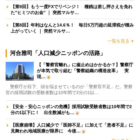
【第9回】もう一度FXでリベンジ！ 種銭は差し押さえを免れ
た”ヒミツのお金” ｜ 突然マルサ…
【第8回】年利はなんと14.6％！ 毎日5万円超の延滞税が積み
上がっていく ｜ 突然マルサ…
一覧を見る
河合雅司「人口減少ニッポンの活路」
【「警察官離れ」に歯止めはかかるか？】警察庁
が本気で取り組む「警察組織の構造改革」 実
現…
警察庁が目下、頭を悩ませているのが「警察官不足」だ。警察
官の採用試験の受験者数は10年間で2分の1以…
【安全・安心ニッポンの危機】採用試験受験者数は10年間で2
分の1以下に！ 出生数減がも…
【医療崩壊】人口減少で「医師不足」に加えて「患者不足」に
見舞われ地域医療が限界に 今後…