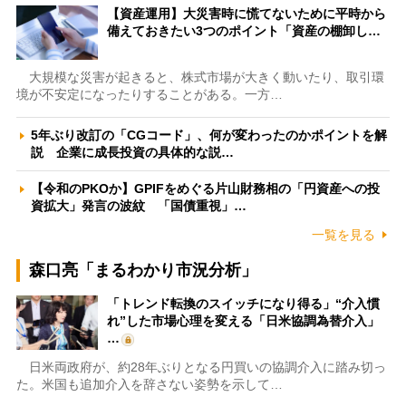
【資産運用】大災害時に慌てないために平時から
備えておきたい3つのポイント「資産の棚卸し…
大規模な災害が起きると、株式市場が大きく動いたり、取引環
境が不安定になったりすることがある。一方…
5年ぶり改訂の「CGコード」、何が変わったのかポイントを解
説 企業に成長投資の具体的な説…
【令和のPKOか】GPIFをめぐる片山財務相の「円資産への投
資拡大」発言の波紋 「国債重視」…
一覧を見る
森口亮「まるわかり市況分析」
「トレンド転換のスイッチになり得る」“介入慣
れ”した市場心理を変える「日米協調為替介入」
…
日米両政府が、約28年ぶりとなる円買いの協調介入に踏み切っ
た。米国も追加介入を辞さない姿勢を示して…