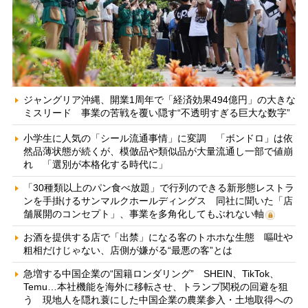
ジャングリア沖縄、開業1周年で「経済効果494億円」の大きな
ミスリード 事業の苦戦を覆い隠す“不透明すぎる巨大な数字”
小学生に人気の「シール流通事情」に変調 「ボンドロ」は依
然品薄状態が続くが、模倣品や類似品が大量流通し一部で値崩
れ 「選別が本格化する時代に」
「30種類以上のパン食べ放題」で行列のできる新形態レストラ
ンを手掛けるサンマルクホールディングス 同社に聞いた「店
舗展開のコンセプト」、事業を多角化してもぶれない軸
お酒を提供する店で「出禁」になる客のトホホな生態 嘔吐や
粗相だけじゃない、店側が嫌がる“最悪の客”とは
急増する中国企業の“国籍ロンダリング” SHEIN、TikTok、
Temu…本社機能を海外に移転させ、トランプ関税の回避を狙
う 現地人を隠れ蓑にした中国企業の農業参入・土地取得への