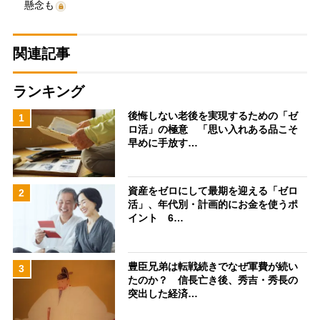
懸念も
関連記事
ランキング
後悔しない老後を実現するための「ゼ
1
ロ活」の極意 「思い入れある品こそ
早めに手放す…
資産をゼロにして最期を迎える「ゼロ
2
活」、年代別・計画的にお金を使うポ
イント 6…
豊臣兄弟は転戦続きでなぜ軍費が続い
3
たのか？ 信長亡き後、秀吉・秀長の
突出した経済…