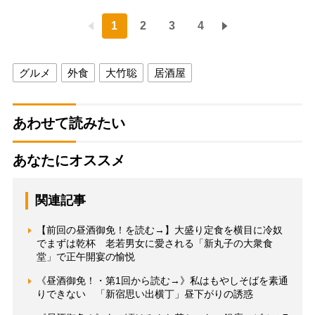
1
2
3
4
グルメ
外食
大竹聡
居酒屋
あわせて読みたい
あなたにオススメ
関連記事
【前回の昼酒御免！を読む→】大盛り定食を横目に冷奴
でまずは乾杯 老若男女に愛される「新丸子の大衆食
堂」で正午開宴の愉悦
《昼酒御免！・第1回から読む→》私はもやしそばを素通
りできない 「新宿思い出横丁」昼下がりの誘惑