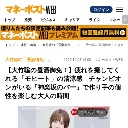
ログイン
トップ
投資
ビジネス
キャリア
ライフ
マネー
トップ
連載・著者
大竹聡の「昼酒御免！」
【大竹聡の昼酒御免！】疲れを
大竹聡の「昼酒御免！」
2025.10.03 16:00
マネーポストWEB
【大竹聡の昼酒御免！】疲れを癒してく
れる「モヒート」の清涼感 チャンピオ
ンがいる「神楽坂のバー」で作り手の個
性を楽しむ大人の時間
もっと見る
arrow_forward_ios