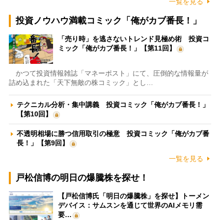
一覧を見る
投資ノウハウ満載コミック「俺がカブ番長！」
「売り時」を逃さないトレンド見極め術 投資コ
ミック「俺がカブ番長！」【第11回】
かつて投資情報雑誌「マネーポスト」にて、圧倒的な情報量が
詰め込まれた「天下無敵の株コミック」とし…
テクニカル分析・集中講義 投資コミック「俺がカブ番長！」
【第10回】
不透明相場に勝つ信用取引の極意 投資コミック「俺がカブ番
長！」【第9回】
一覧を見る
戸松信博の明日の爆騰株を探せ！
【戸松信博氏「明日の爆騰株」を探せ】トーメン
デバイス：サムスンを通じて世界のAIメモリ需
要…