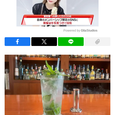
Powered by 
GliaStudios
Mute