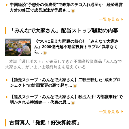
中国経済“予想外の低成長”で政策のテコ入れ必至か 経済運営
方針の修正で成長加速が予想さ…
一覧を見る
「みんなで大家さん」配当ストップ騒動の内幕
《ついに見えた問題の核心》「みんなで大家さ
ん」2000億円超不動産投資トラブル“異常なく
ら…
本誌『週刊ポスト』が追及してきた不動産投資商品「みんなで
大家さん」がいよいよ最終局面を迎えている…
【独走スクープ・みんなで大家さん】二転三転した“成田プロ
ジェクト”の計画変更の裏で起き…
【追及スクープ・みんなで大家さん】独占入手“内部議事録”で
明かされる柳瀬健一・代表の思…
一覧を見る
古賀真人「発掘！好決算銘柄」