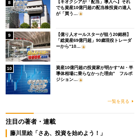
【キオクシアが「配当」導入へ】それ
8
でも資産10億円超の配当株投資の達人
が「買う…
【億り人オールスターが狙う20銘柄】
9
「総資産69億円超」90歳現役トレーダ
ーから“10…
資産10億円超の投資家が明かす“AI・半
10
導体相場に乗らなかった理由” フルポ
ジション…
一覧を見る
注目の著者・連載
藤川里絵「さあ、投資を始めよう！」