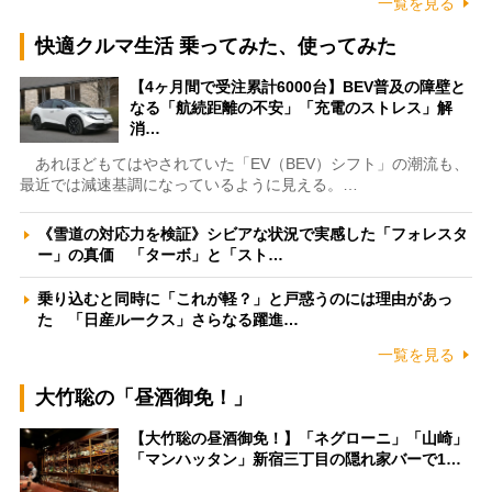
一覧を見る
快適クルマ生活 乗ってみた、使ってみた
【4ヶ月間で受注累計6000台】BEV普及の障壁と
なる「航続距離の不安」「充電のストレス」解
消…
あれほどもてはやされていた「EV（BEV）シフト」の潮流も、
最近では減速基調になっているように見える。…
《雪道の対応力を検証》シビアな状況で実感した「フォレスタ
ー」の真価 「ターボ」と「スト…
乗り込むと同時に「これが軽？」と戸惑うのには理由があっ
た 「日産ルークス」さらなる躍進…
一覧を見る
大竹聡の「昼酒御免！」
【大竹聡の昼酒御免！】「ネグローニ」「山崎」
「マンハッタン」新宿三丁目の隠れ家バーで1…