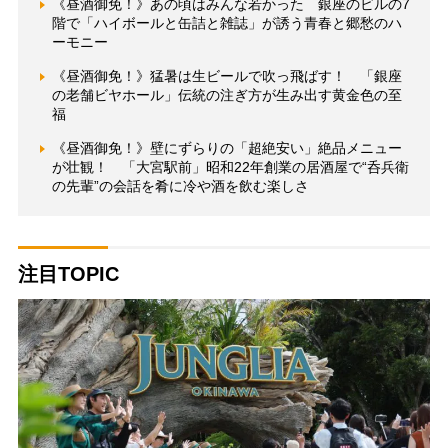
《昼酒御免！》あの頃はみんな若かった 銀座のビルの7
階で「ハイボールと缶詰と雑誌」が誘う青春と郷愁のハ
ーモニー
《昼酒御免！》猛暑は生ビールで吹っ飛ばす！ 「銀座
の老舗ビヤホール」伝統の注ぎ方が生み出す黄金色の至
福
《昼酒御免！》壁にずらりの「超絶安い」絶品メニュー
が壮観！ 「大宮駅前」昭和22年創業の居酒屋で“呑兵衛
の先輩”の会話を肴に冷や酒を飲む楽しさ
注目TOPIC