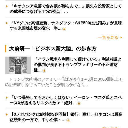
「キオクシア急落で含み損が膨らんで…」損失を投資家として
の成長につなげる4つの視点 …
「NYダウは高値更新、ナスダック・S&P500は足踏み」が意味
する米国株市場の変化 半…
一覧を見る
大前研一「ビジネス新大陸」の歩き方
「イラン戦争を利用して儲けている」利益相反と
の批判が強まるトランプファミリーの不正蓄財
疑…
トランプ大統領のファミリー信託が今年1～3月に3000回以上も
の証券取引を行っていたことが明らかになり…
「いつ暴発してもおかしくはない」イーロン・マスク氏とスペ
ースXが抱えるリスクの数々「絶対…
【3メガバンクは純利益5兆円超】銀行、商社、ゼネコンは最高
益続出の一方で、中小企業・…