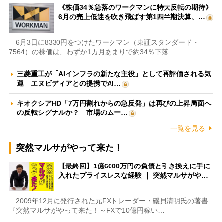
《株価34％急落のワークマンに特大反転の期待》
6月の売上低迷を吹き飛ばす第1四半期決算、…
6月3日に8330円をつけたワークマン（東証スタンダード・
7564）の株価は、わずか1カ月あまりで約34％下落…
三菱重工が「AIインフラの新たな主役」として再評価される気
運 エヌビディアとの提携でAI…
キオクシアHD「7万円割れからの急反発」は再びの上昇局面へ
の反転シグナルか？ 市場のムー…
一覧を見る
突然マルサがやって来た！
【最終回】1億6000万円の負債と引き換えに手に
入れたプライスレスな経験 ｜ 突然マルサがや…
2009年12月に発行された元FXトレーダー・磯貝清明氏の著書
『突然マルサがやって来た！～FXで10億円稼い…