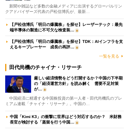
新聞や雑誌など多数の金融メディアに出演するグローバルリン
クアドバイザーズ代表の戸松信博氏が、最新…
【戸松信博氏「明日の爆騰株」を探せ】レーザーテック：最先
端半導体の製造に不可欠な検査装…
【戸松信博氏「明日の爆騰株」を探せ】TDK：AIインフラを支
えるキープレーヤー 成長の再評…
一覧を見る
田代尚機のチャイナ・リサーチ
厳しい経済情勢をどう打開するか？中国の下半期
の「経済運営方針」を読み解く 需要不足対策
が…
中国経済に精通する中国株投資の第一人者・田代尚機氏のプレ
ミアム連載「チャイナ・リサーチ」。中国の…
中国「Kimi K3」の衝撃に世界はどう対応するのか？ 米財務
長官が検討する「蒸留を行う中国…