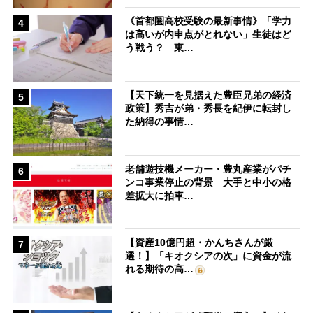
《首都圏高校受験の最新事情》「学力
4
は高いが内申点がとれない」生徒はど
う戦う？ 東…
【天下統一を見据えた豊臣兄弟の経済
5
政策】秀吉が弟・秀長を紀伊に転封し
た納得の事情…
老舗遊技機メーカー・豊丸産業がパチ
6
ンコ事業停止の背景 大手と中小の格
差拡大に拍車…
【資産10億円超・かんちさんが厳
7
選！】「キオクシアの次」に資金が流
れる期待の高…