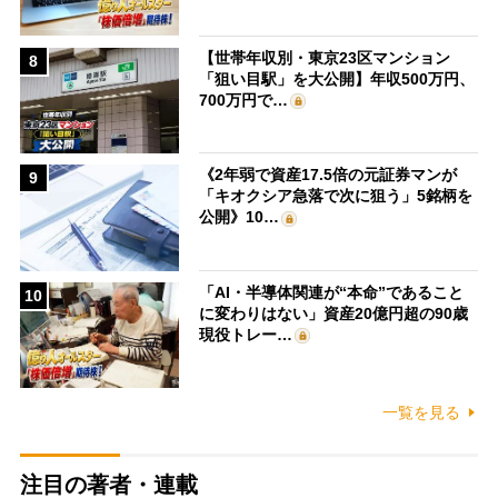
【世帯年収別・東京23区マンション
8
「狙い目駅」を大公開】年収500万円、
700万円で…
《2年弱で資産17.5倍の元証券マンが
9
「キオクシア急落で次に狙う」5銘柄を
公開》10…
「AI・半導体関連が“本命”であること
10
に変わりはない」資産20億円超の90歳
現役トレー…
一覧を見る
注目の著者・連載