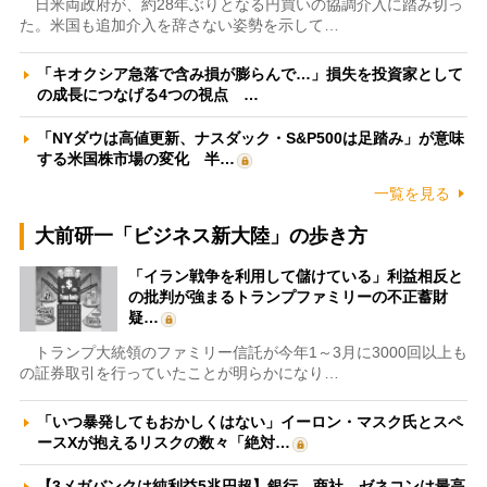
日米両政府が、約28年ぶりとなる円買いの協調介入に踏み切っ
た。米国も追加介入を辞さない姿勢を示して…
「キオクシア急落で含み損が膨らんで…」損失を投資家として
の成長につなげる4つの視点 …
「NYダウは高値更新、ナスダック・S&P500は足踏み」が意味
する米国株市場の変化 半…
一覧を見る
大前研一「ビジネス新大陸」の歩き方
「イラン戦争を利用して儲けている」利益相反と
の批判が強まるトランプファミリーの不正蓄財
疑…
トランプ大統領のファミリー信託が今年1～3月に3000回以上も
の証券取引を行っていたことが明らかになり…
「いつ暴発してもおかしくはない」イーロン・マスク氏とスペ
ースXが抱えるリスクの数々「絶対…
【3メガバンクは純利益5兆円超】銀行、商社、ゼネコンは最高