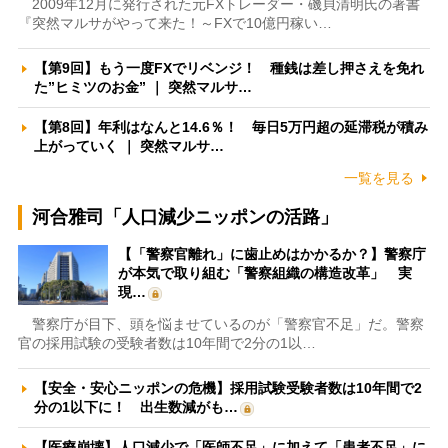
2009年12月に発行された元FXトレーダー・磯貝清明氏の著書
『突然マルサがやって来た！～FXで10億円稼い…
【第9回】もう一度FXでリベンジ！ 種銭は差し押さえを免れ
た”ヒミツのお金” ｜ 突然マルサ…
【第8回】年利はなんと14.6％！ 毎日5万円超の延滞税が積み
上がっていく ｜ 突然マルサ…
一覧を見る
河合雅司「人口減少ニッポンの活路」
【「警察官離れ」に歯止めはかかるか？】警察庁
が本気で取り組む「警察組織の構造改革」 実
現…
警察庁が目下、頭を悩ませているのが「警察官不足」だ。警察
官の採用試験の受験者数は10年間で2分の1以…
【安全・安心ニッポンの危機】採用試験受験者数は10年間で2
分の1以下に！ 出生数減がも…
【医療崩壊】人口減少で「医師不足」に加えて「患者不足」に