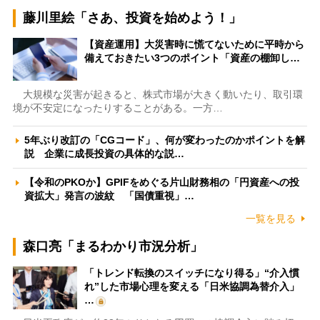
藤川里絵「さあ、投資を始めよう！」
【資産運用】大災害時に慌てないために平時から
備えておきたい3つのポイント「資産の棚卸し…
大規模な災害が起きると、株式市場が大きく動いたり、取引環
境が不安定になったりすることがある。一方…
5年ぶり改訂の「CGコード」、何が変わったのかポイントを解
説 企業に成長投資の具体的な説…
【令和のPKOか】GPIFをめぐる片山財務相の「円資産への投
資拡大」発言の波紋 「国債重視」…
一覧を見る
森口亮「まるわかり市況分析」
「トレンド転換のスイッチになり得る」“介入慣
れ”した市場心理を変える「日米協調為替介入」
…