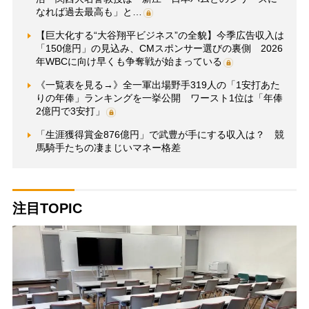
なれば過去最高も」と…
【巨大化する“大谷翔平ビジネス”の全貌】今季広告収入は
「150億円」の見込み、CMスポンサー選びの裏側 2026
年WBCに向け早くも争奪戦が始まっている
《一覧表を見る→》全一軍出場野手319人の「1安打あた
りの年俸」ランキングを一挙公開 ワースト1位は「年俸
2億円で3安打」
「生涯獲得賞金876億円」で武豊が手にする収入は？ 競
馬騎手たちの凄まじいマネー格差
注目TOPIC