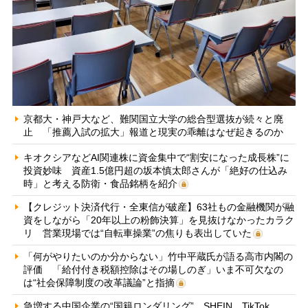
京都大・神戸大など、難関国立大学の総合型選抜が続々と廃
止 「推薦入試の拡大」報道と現実の乖離はなぜ起きるのか
キオクシアなどAI関連株に資金集中で“割安になった成長株”に
投資妙味 資産1.5億円超の坂本慎太郎さんが「絶好の仕込み
時」と考える防衛・食品銘柄を紹介
【クレジット決済代行・全東信が破産】63社もの金融機関が融
資をしながら「20年以上の粉飾決算」を見抜けなかったカラク
リ 営業現場では“自転車操業”の焦りも表出していた
「何がやりたいのか分からない」竹中平蔵氏が語る高市内閣の
評価 「給付付き税額控除はその場しのぎ」いま不可欠なの
は“社会保障制度の改革議論”と指摘
急増する中国企業の“国籍ロンダリング” SHEIN、TikTok、