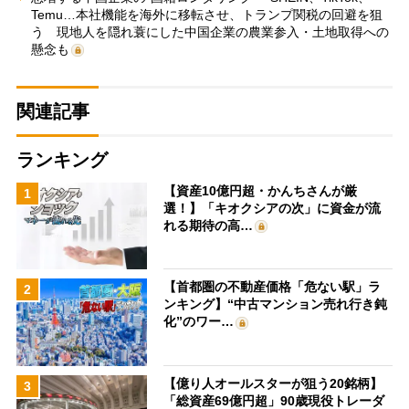
Temu…本社機能を海外に移転させ、トランプ関税の回避を狙
う 現地人を隠れ蓑にした中国企業の農業参入・土地取得への
懸念も
関連記事
ランキング
【資産10億円超・かんちさんが厳
1
選！】「キオクシアの次」に資金が流
れる期待の高…
【首都圏の不動産価格「危ない駅」ラ
2
ンキング】“中古マンション売れ行き鈍
化”のワー…
【億り人オールスターが狙う20銘柄】
3
「総資産69億円超」90歳現役トレーダ