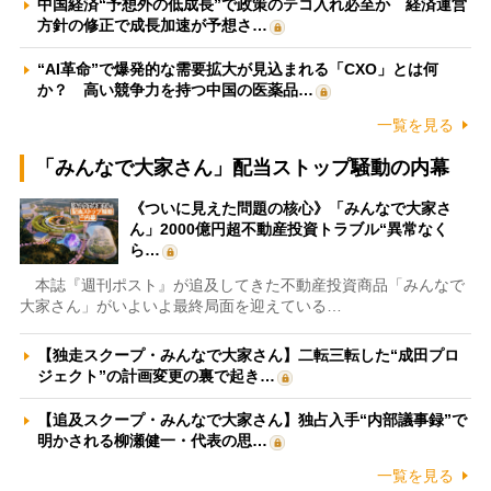
中国経済“予想外の低成長”で政策のテコ入れ必至か 経済運営
方針の修正で成長加速が予想さ…
“AI革命”で爆発的な需要拡大が見込まれる「CXO」とは何
か？ 高い競争力を持つ中国の医薬品…
一覧を見る
「みんなで大家さん」配当ストップ騒動の内幕
《ついに見えた問題の核心》「みんなで大家さ
ん」2000億円超不動産投資トラブル“異常なく
ら…
本誌『週刊ポスト』が追及してきた不動産投資商品「みんなで
大家さん」がいよいよ最終局面を迎えている…
【独走スクープ・みんなで大家さん】二転三転した“成田プロ
ジェクト”の計画変更の裏で起き…
【追及スクープ・みんなで大家さん】独占入手“内部議事録”で
明かされる柳瀬健一・代表の思…
一覧を見る