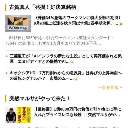
古賀真人「発掘！好決算銘柄」
《株価34％急落のワークマンに特大反転の期待》
6月の売上低迷を吹き飛ばす第1四半期決算、…
6月3日に8330円をつけたワークマン（東証スタンダード・
7564）の株価は、わずか1カ月あまりで約34％下落…
三菱重工が「AIインフラの新たな主役」として再評価される気
運 エヌビディアとの提携でAI…
キオクシアHD「7万円割れからの急反発」は再びの上昇局面へ
の反転シグナルか？ 市場のムー…
一覧を見る
突然マルサがやって来た！
【最終回】1億6000万円の負債と引き換えに手に
入れたプライスレスな経験 ｜ 突然マルサがや…