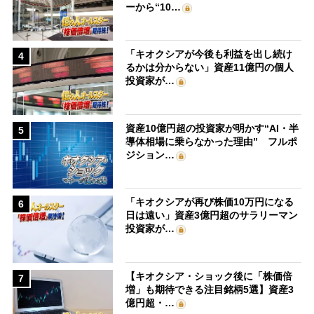
ーから“10…
「キオクシアが今後も利益を出し続け
4
るかは分からない」資産11億円の個人
投資家が…
資産10億円超の投資家が明かす“AI・半
5
導体相場に乗らなかった理由” フルポ
ジション…
「キオクシアが再び株価10万円になる
6
日は遠い」資産3億円超のサラリーマン
投資家が…
【キオクシア・ショック後に「株価倍
7
増」も期待できる注目銘柄5選】資産3
億円超・…