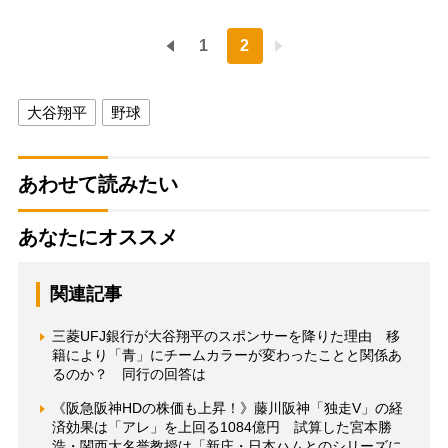
1
2
大谷翔平
野球
あわせて読みたい
あなたにオススメ
関連記事
三菱UFJ銀行が大谷翔平のスポンサーを降りた理由 移
籍により「青」にチームカラーが変わったことと関係あ
るのか？ 同行の回答は
《阪急阪神HDの株価も上昇！》藤川阪神「独走V」の経
済効果は「アレ」を上回る1084億円 試算した宮本勝
浩・関西大名誉教授は「新庄・日本ハムとのシリーズに