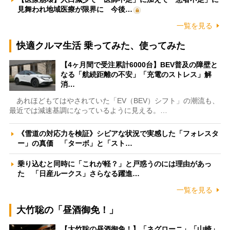
見舞われ地域医療が限界に 今後…
一覧を見る
快適クルマ生活 乗ってみた、使ってみた
【4ヶ月間で受注累計6000台】BEV普及の障壁と
なる「航続距離の不安」「充電のストレス」解
消…
あれほどもてはやされていた「EV（BEV）シフト」の潮流も、
最近では減速基調になっているように見える。…
《雪道の対応力を検証》シビアな状況で実感した「フォレスタ
ー」の真価 「ターボ」と「スト…
乗り込むと同時に「これが軽？」と戸惑うのには理由があっ
た 「日産ルークス」さらなる躍進…
一覧を見る
大竹聡の「昼酒御免！」
【大竹聡の昼酒御免！】「ネグローニ」「山崎」