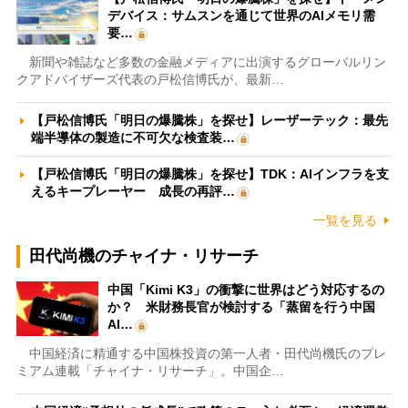
デバイス：サムスンを通じて世界のAIメモリ需
要…
新聞や雑誌など多数の金融メディアに出演するグローバルリン
クアドバイザーズ代表の戸松信博氏が、最新…
【戸松信博氏「明日の爆騰株」を探せ】レーザーテック：最先
端半導体の製造に不可欠な検査装…
【戸松信博氏「明日の爆騰株」を探せ】TDK：AIインフラを支
えるキープレーヤー 成長の再評…
一覧を見る
田代尚機のチャイナ・リサーチ
中国「Kimi K3」の衝撃に世界はどう対応するの
か？ 米財務長官が検討する「蒸留を行う中国
AI…
中国経済に精通する中国株投資の第一人者・田代尚機氏のプレ
ミアム連載「チャイナ・リサーチ」。中国企…