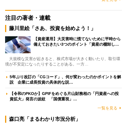
注目の著者・連載
藤川里絵「さあ、投資を始めよう！」
【資産運用】大災害時に慌てないために平時から
備えておきたい3つのポイント「資産の棚卸し…
大規模な災害が起きると、株式市場が大きく動いたり、取引環
境が不安定になったりすることがある。一方…
5年ぶり改訂の「CGコード」、何が変わったのかポイントを解
説 企業に成長投資の具体的な説…
【令和のPKOか】GPIFをめぐる片山財務相の「円資産への投
資拡大」発言の波紋 「国債重視」…
一覧を見る
森口亮「まるわかり市況分析」