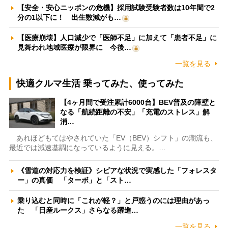
【安全・安心ニッポンの危機】採用試験受験者数は10年間で2
分の1以下に！ 出生数減がも…
【医療崩壊】人口減少で「医師不足」に加えて「患者不足」に
見舞われ地域医療が限界に 今後…
一覧を見る
快適クルマ生活 乗ってみた、使ってみた
【4ヶ月間で受注累計6000台】BEV普及の障壁と
なる「航続距離の不安」「充電のストレス」解
消…
あれほどもてはやされていた「EV（BEV）シフト」の潮流も、
最近では減速基調になっているように見える。…
《雪道の対応力を検証》シビアな状況で実感した「フォレスタ
ー」の真価 「ターボ」と「スト…
乗り込むと同時に「これが軽？」と戸惑うのには理由があっ
た 「日産ルークス」さらなる躍進…
一覧を見る