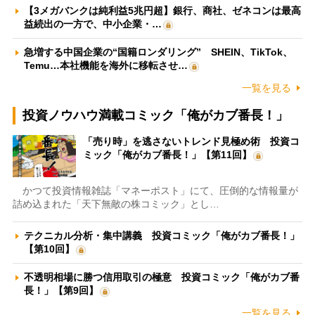
【3メガバンクは純利益5兆円超】銀行、商社、ゼネコンは最高
益続出の一方で、中小企業・…
急増する中国企業の“国籍ロンダリング” SHEIN、TikTok、
Temu…本社機能を海外に移転させ…
一覧を見る
投資ノウハウ満載コミック「俺がカブ番長！」
「売り時」を逃さないトレンド見極め術 投資コ
ミック「俺がカブ番長！」【第11回】
かつて投資情報雑誌「マネーポスト」にて、圧倒的な情報量が
詰め込まれた「天下無敵の株コミック」とし…
テクニカル分析・集中講義 投資コミック「俺がカブ番長！」
【第10回】
不透明相場に勝つ信用取引の極意 投資コミック「俺がカブ番
長！」【第9回】
一覧を見る