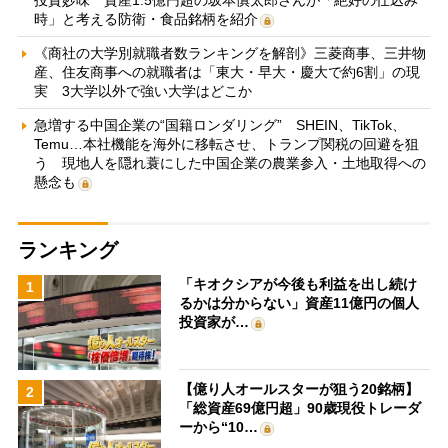
時」と考える防衛・食品銘柄を紹介
《商社の大学別就職者数ランキングを解剖》三菱商事、三井物
産、住友商事への就職者は「東大・早大・慶大で約6割」の現
実 3大学以外で強い大学はどこか
急増する中国企業の“国籍ロンダリング” SHEIN、TikTok、
Temu…本社機能を海外に移転させ、トランプ関税の回避を狙
う 現地人を隠れ蓑にした中国企業の農業参入・土地取得への
懸念も
ランキング
「キオクシアが今後も利益を出し続け
1
るかは分からない」資産11億円の個人
投資家が…
【億り人オールスターが狙う20銘柄】
2
「総資産69億円超」90歳現役トレーダ
ーから“10…