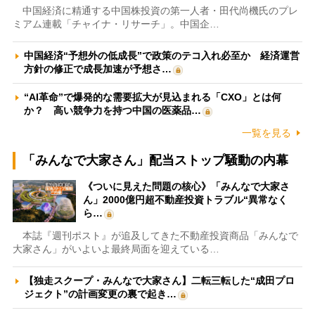
中国経済に精通する中国株投資の第一人者・田代尚機氏のプレ
ミアム連載「チャイナ・リサーチ」。中国企…
中国経済“予想外の低成長”で政策のテコ入れ必至か 経済運営
方針の修正で成長加速が予想さ…
“AI革命”で爆発的な需要拡大が見込まれる「CXO」とは何
か？ 高い競争力を持つ中国の医薬品…
一覧を見る
「みんなで大家さん」配当ストップ騒動の内幕
《ついに見えた問題の核心》「みんなで大家さ
ん」2000億円超不動産投資トラブル“異常なく
ら…
本誌『週刊ポスト』が追及してきた不動産投資商品「みんなで
大家さん」がいよいよ最終局面を迎えている…
【独走スクープ・みんなで大家さん】二転三転した“成田プロ
ジェクト”の計画変更の裏で起き…