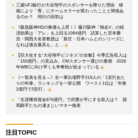
三菱UFJ銀行が大谷翔平のスポンサーを降りた理由 移
籍により「青」にチームカラーが変わったことと関係あ
るのか？ 同行の回答は
《阪急阪神HDの株価も上昇！》藤川阪神「独走V」の経
済効果は「アレ」を上回る1084億円 試算した宮本勝
浩・関西大名誉教授は「新庄・日本ハムとのシリーズに
なれば過去最高も」と…
【巨大化する“大谷翔平ビジネス”の全貌】今季広告収入は
「150億円」の見込み、CMスポンサー選びの裏側 2026
年WBCに向け早くも争奪戦が始まっている
《一覧表を見る→》全一軍出場野手319人の「1安打あた
りの年俸」ランキングを一挙公開 ワースト1位は「年俸
2億円で3安打」
「生涯獲得賞金876億円」で武豊が手にする収入は？ 競
馬騎手たちの凄まじいマネー格差
注目TOPIC