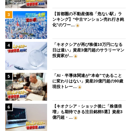
【首都圏の不動産価格「危ない駅」ラ
3
ンキング】“中古マンション売れ行き鈍
化”のワー…
「キオクシアが再び株価10万円になる
4
日は遠い」資産3億円超のサラリーマン
投資家が…
「AI・半導体関連が“本命”であること
5
に変わりはない」資産20億円超の90歳
現役トレー…
【キオクシア・ショック後に「株価倍
6
増」も期待できる注目銘柄5選】資産3
億円超・…