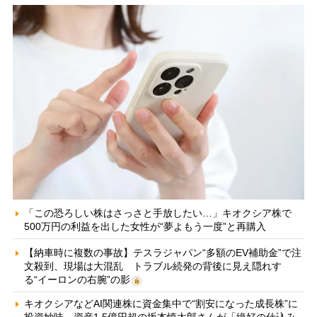
「この恐ろしい株はさっさと手放したい…」キオクシア株で
500万円の利益を出した女性が“夢よもう一度”と再購入
【納車時に複数の事故】テスラジャパン“多額のEV補助金”で注
文殺到、現場は大混乱 トラブル続発の背後に見え隠れす
る“イーロンの右腕”の影
キオクシアなどAI関連株に資金集中で“割安になった成長株”に
投資妙味 資産1.5億円超の坂本慎太郎さんが「絶好の仕込み