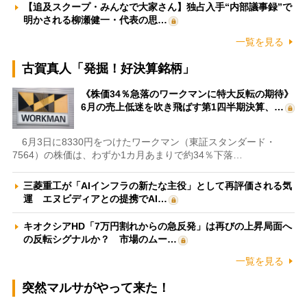
【追及スクープ・みんなで大家さん】独占入手“内部議事録”で
明かされる柳瀬健一・代表の思…
一覧を見る
古賀真人「発掘！好決算銘柄」
《株価34％急落のワークマンに特大反転の期待》
6月の売上低迷を吹き飛ばす第1四半期決算、…
6月3日に8330円をつけたワークマン（東証スタンダード・
7564）の株価は、わずか1カ月あまりで約34％下落…
三菱重工が「AIインフラの新たな主役」として再評価される気
運 エヌビディアとの提携でAI…
キオクシアHD「7万円割れからの急反発」は再びの上昇局面へ
の反転シグナルか？ 市場のムー…
一覧を見る
突然マルサがやって来た！