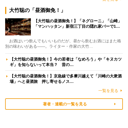
大竹聡の「昼酒御免！」
【大竹聡の昼酒御免！】「ネグローニ」「山崎」
「マンハッタン」新宿三丁目の隠れ家バーで1…
お酒はいつ飲んでもいいものだが、昼から飲むお酒にはまた格
別の味わいがある――。ライター・作家の大竹…
【大竹聡の昼酒御免！】今の若者は「なめろう」や「キヌカツ
ギ」を知らないって本当？ 昔の…
【大竹聡の昼酒御免！】京急線で多摩川越えて「川崎の大衆酒
場」へと昼酒旅 押し寄せるノス…
一覧を見る
著者・連載の一覧を見る