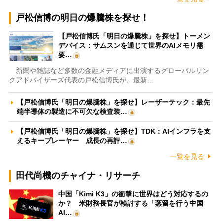
戸松信博の明日の爆騰株を探せ！
【戸松信博氏「明日の爆騰株」を探せ】トーメン
デバイス：サムスンを通じて世界のAIメモリ需
要…
新聞や雑誌など多数の金融メディアに出演するグローバルリン
クアドバイザーズ代表の戸松信博氏が、最新…
【戸松信博氏「明日の爆騰株」を探せ】レーザーテック：最先
端半導体の製造に不可欠な検査装…
【戸松信博氏「明日の爆騰株」を探せ】TDK：AIインフラを支
えるキープレーヤー 成長の再評…
一覧を見る
田代尚機のチャイナ・リサーチ
中国「Kimi K3」の衝撃に世界はどう対応するの
か？ 米財務長官が検討する「蒸留を行う中国
AI…