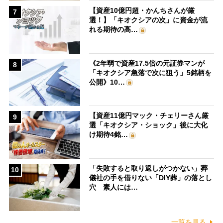
【資産10億円超・かんちさんが厳
7
選！】「キオクシアの次」に資金が流
れる期待の高…
《2年弱で資産17.5倍の元証券マンが
8
「キオクシア急落で次に狙う」5銘柄を
公開》10…
【資産11億円マック・チェリーさん厳
9
選「キオクシア・ショック」後に大化
け期待4銘…
「失敗すると取り返しがつかない」葬
10
儀社の手を借りない「DIY葬」の落とし
穴 素人には…
一覧を見る