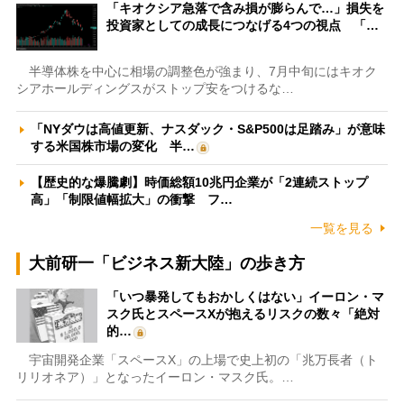
「キオクシア急落で含み損が膨らんで…」損失を
投資家としての成長につなげる4つの視点 「…
半導体株を中心に相場の調整色が強まり、7月中旬にはキオク
シアホールディングスがストップ安をつけるな…
「NYダウは高値更新、ナスダック・S&P500は足踏み」が意味
する米国株市場の変化 半…
【歴史的な爆騰劇】時価総額10兆円企業が「2連続ストップ
高」「制限値幅拡大」の衝撃 フ…
一覧を見る
大前研一「ビジネス新大陸」の歩き方
「いつ暴発してもおかしくはない」イーロン・マ
スク氏とスペースXが抱えるリスクの数々「絶対
的…
宇宙開発企業「スペースX」の上場で史上初の「兆万長者（ト
リリオネア）」となったイーロン・マスク氏。…