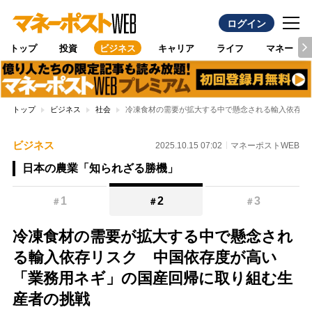
ログイン
トップ
投資
ビジネス
キャリア
ライフ
マネー
トップ
ビジネス
社会
冷凍食材の需要が拡大する中で懸念される輸入依存リ
ビジネス
2025.10.15 07:02
マネーポストWEB
日本の農業「知られざる勝機」
1
2
3
＃
＃
＃
冷凍食材の需要が拡大する中で懸念され
る輸入依存リスク 中国依存度が高い
「業務用ネギ」の国産回帰に取り組む生
産者の挑戦