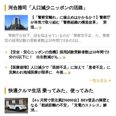
河合雅司「人口減少ニッポンの活路」
【「警察官離れ」に歯止めはかかるか？】警察庁
が本気で取り組む「警察組織の構造改革」 実
現…
警察庁が目下、頭を悩ませているのが「警察官不足」だ。警察
官の採用試験の受験者数は10年間で2分の1以…
【安全・安心ニッポンの危機】採用試験受験者数は10年間で2
分の1以下に！ 出生数減がも…
【医療崩壊】人口減少で「医師不足」に加えて「患者不足」に
見舞われ地域医療が限界に 今後…
一覧を見る
快適クルマ生活 乗ってみた、使ってみた
【4ヶ月間で受注累計6000台】BEV普及の障壁と
なる「航続距離の不安」「充電のストレス」解
消…