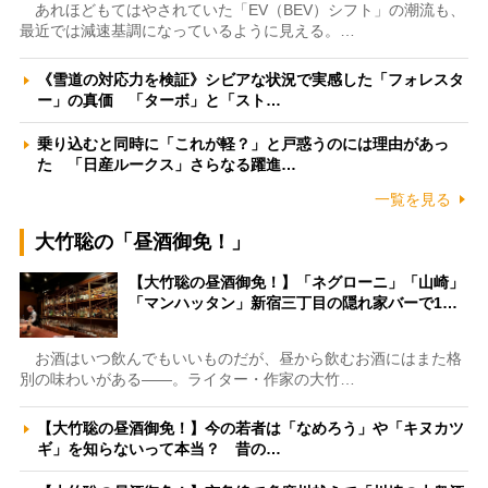
あれほどもてはやされていた「EV（BEV）シフト」の潮流も、
最近では減速基調になっているように見える。…
《雪道の対応力を検証》シビアな状況で実感した「フォレスタ
ー」の真価 「ターボ」と「スト…
乗り込むと同時に「これが軽？」と戸惑うのには理由があっ
た 「日産ルークス」さらなる躍進…
一覧を見る
大竹聡の「昼酒御免！」
【大竹聡の昼酒御免！】「ネグローニ」「山崎」
「マンハッタン」新宿三丁目の隠れ家バーで1…
お酒はいつ飲んでもいいものだが、昼から飲むお酒にはまた格
別の味わいがある――。ライター・作家の大竹…
【大竹聡の昼酒御免！】今の若者は「なめろう」や「キヌカツ
ギ」を知らないって本当？ 昔の…