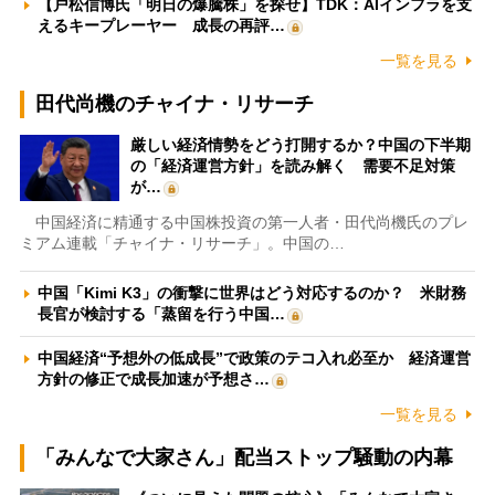
【戸松信博氏「明日の爆騰株」を探せ】TDK：AIインフラを支
えるキープレーヤー 成長の再評…
一覧を見る
田代尚機のチャイナ・リサーチ
厳しい経済情勢をどう打開するか？中国の下半期
の「経済運営方針」を読み解く 需要不足対策
が…
中国経済に精通する中国株投資の第一人者・田代尚機氏のプレ
ミアム連載「チャイナ・リサーチ」。中国の…
中国「Kimi K3」の衝撃に世界はどう対応するのか？ 米財務
長官が検討する「蒸留を行う中国…
中国経済“予想外の低成長”で政策のテコ入れ必至か 経済運営
方針の修正で成長加速が予想さ…
一覧を見る
「みんなで大家さん」配当ストップ騒動の内幕