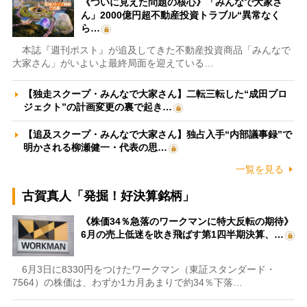
《ついに見えた問題の核心》「みんなで大家さ
ん」2000億円超不動産投資トラブル“異常なく
ら…
本誌『週刊ポスト』が追及してきた不動産投資商品「みんなで
大家さん」がいよいよ最終局面を迎えている…
【独走スクープ・みんなで大家さん】二転三転した“成田プロ
ジェクト”の計画変更の裏で起き…
【追及スクープ・みんなで大家さん】独占入手“内部議事録”で
明かされる柳瀬健一・代表の思…
一覧を見る
古賀真人「発掘！好決算銘柄」
《株価34％急落のワークマンに特大反転の期待》
6月の売上低迷を吹き飛ばす第1四半期決算、…
6月3日に8330円をつけたワークマン（東証スタンダード・
7564）の株価は、わずか1カ月あまりで約34％下落…