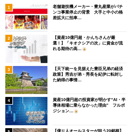
老舗遊技機メーカー・豊丸産業がパチ
1
ンコ事業停止の背景 大手と中小の格
差拡大に拍車…
【資産10億円超・かんちさんが厳
2
選！】「キオクシアの次」に資金が流
れる期待の高…
【天下統一を見据えた豊臣兄弟の経済
3
政策】秀吉が弟・秀長を紀伊に転封し
た納得の事情…
資産10億円超の投資家が明かす“AI・半
4
導体相場に乗らなかった理由” フルポ
ジション…
【億り人オールスターが狙う20銘柄】
5