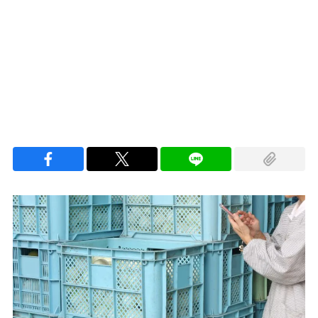
Loaded
:
100.00%
/
Unmute