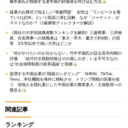
楠木新氏が指南する老年期の好循環を呼び込む方法
猛暑のお葬式で悩ましい“喪服問題” 女性は「ワンピースを着
ていけばOK」という俗説に潜む誤解、なぜ「ジャケット」が
マストなのか？《1級葬祭ディレクターが解説》
《商社の大学別就職者数ランキングを解剖》三菱商事、三井物
産、住友商事への就職者は「東大・早大・慶大で約6割」の現
実 3大学以外で強い大学はどこか
「何がやりたいのか分からない」竹中平蔵氏が語る高市内閣の
評価 「給付付き税額控除はその場しのぎ」いま不可欠なの
は“社会保障制度の改革議論”と指摘
急増する中国企業の“国籍ロンダリング” SHEIN、TikTok、
Temu…本社機能を海外に移転させ、トランプ関税の回避を狙
う 現地人を隠れ蓑にした中国企業の農業参入・土地取得への
懸念も
関連記事
ランキング