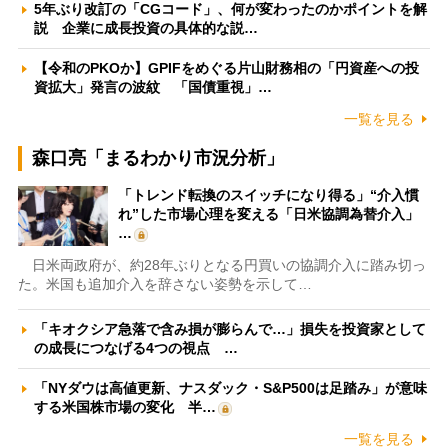
5年ぶり改訂の「CGコード」、何が変わったのかポイントを解
説 企業に成長投資の具体的な説…
【令和のPKOか】GPIFをめぐる片山財務相の「円資産への投
資拡大」発言の波紋 「国債重視」…
一覧を見る
森口亮「まるわかり市況分析」
「トレンド転換のスイッチになり得る」“介入慣
れ”した市場心理を変える「日米協調為替介入」
…
日米両政府が、約28年ぶりとなる円買いの協調介入に踏み切っ
た。米国も追加介入を辞さない姿勢を示して…
「キオクシア急落で含み損が膨らんで…」損失を投資家として
の成長につなげる4つの視点 …
「NYダウは高値更新、ナスダック・S&P500は足踏み」が意味
する米国株市場の変化 半…
一覧を見る