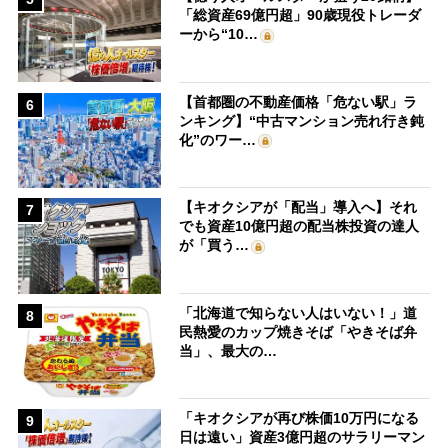
「総資産69億円超」90歳現役トレーダ
ーから“10…
【首都圏の不動産価格「危ない駅」ラ
6
ンキング】“中古マンション売れ行き鈍
化”のワー…
【キオクシアが「配当」導入へ】それ
7
でも資産10億円超の配当株投資の達人
が「買う…
「北海道で知らない人はいない！」道
8
民熱愛のカップ焼きそば「やきそば弁
当」、最大の…
「キオクシアが再び株価10万円になる
9
日は遠い」資産3億円超のサラリーマン