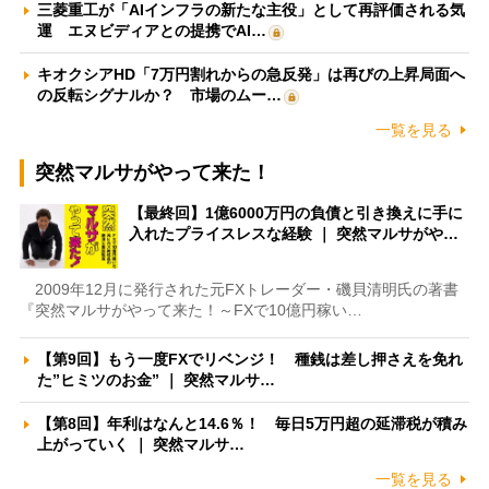
三菱重工が「AIインフラの新たな主役」として再評価される気
運 エヌビディアとの提携でAI…
キオクシアHD「7万円割れからの急反発」は再びの上昇局面へ
の反転シグナルか？ 市場のムー…
一覧を見る
突然マルサがやって来た！
【最終回】1億6000万円の負債と引き換えに手に
入れたプライスレスな経験 ｜ 突然マルサがや…
2009年12月に発行された元FXトレーダー・磯貝清明氏の著書
『突然マルサがやって来た！～FXで10億円稼い…
【第9回】もう一度FXでリベンジ！ 種銭は差し押さえを免れ
た”ヒミツのお金” ｜ 突然マルサ…
【第8回】年利はなんと14.6％！ 毎日5万円超の延滞税が積み
上がっていく ｜ 突然マルサ…
一覧を見る