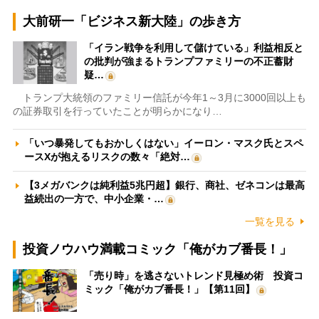
大前研一「ビジネス新大陸」の歩き方
「イラン戦争を利用して儲けている」利益相反と
の批判が強まるトランプファミリーの不正蓄財
疑…
トランプ大統領のファミリー信託が今年1～3月に3000回以上も
の証券取引を行っていたことが明らかになり…
「いつ暴発してもおかしくはない」イーロン・マスク氏とスペ
ースXが抱えるリスクの数々「絶対…
【3メガバンクは純利益5兆円超】銀行、商社、ゼネコンは最高
益続出の一方で、中小企業・…
一覧を見る
投資ノウハウ満載コミック「俺がカブ番長！」
「売り時」を逃さないトレンド見極め術 投資コ
ミック「俺がカブ番長！」【第11回】