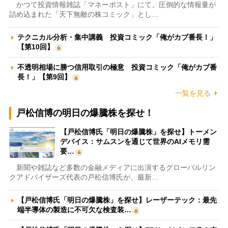
かつて投資情報雑誌「マネーポスト」にて、圧倒的な情報量が
詰め込まれた「天下無敵の株コミック」とし…
テクニカル分析・集中講義 投資コミック「俺がカブ番長！」
【第10回】
不透明相場に勝つ信用取引の極意 投資コミック「俺がカブ番
長！」【第9回】
一覧を見る
戸松信博の明日の爆騰株を探せ！
【戸松信博氏「明日の爆騰株」を探せ】トーメン
デバイス：サムスンを通じて世界のAIメモリ需
要…
新聞や雑誌など多数の金融メディアに出演するグローバルリン
クアドバイザーズ代表の戸松信博氏が、最新…
【戸松信博氏「明日の爆騰株」を探せ】レーザーテック：最先
端半導体の製造に不可欠な検査装…