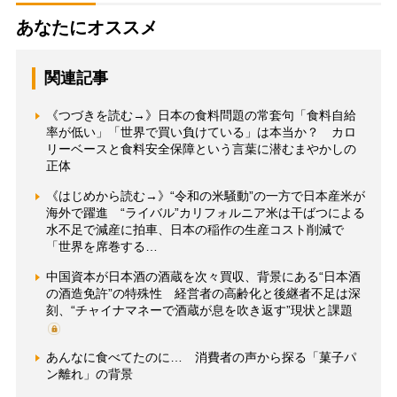
あなたにオススメ
関連記事
《つづきを読む→》日本の食料問題の常套句「食料自給
率が低い」「世界で買い負けている」は本当か？ カロ
リーベースと食料安全保障という言葉に潜むまやかしの
正体
《はじめから読む→》“令和の米騒動”の一方で日本産米が
海外で躍進 “ライバル”カリフォルニア米は干ばつによる
水不足で減産に拍車、日本の稲作の生産コスト削減で
「世界を席巻する…
中国資本が日本酒の酒蔵を次々買収、背景にある“日本酒
の酒造免許”の特殊性 経営者の高齢化と後継者不足は深
刻、“チャイナマネーで酒蔵が息を吹き返す”現状と課題
あんなに食べてたのに… 消費者の声から探る「菓子パ
ン離れ」の背景