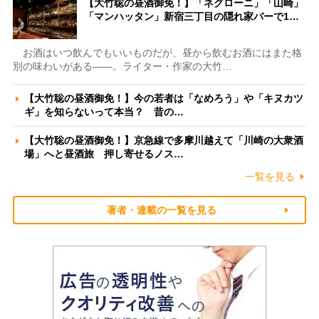
【大竹聡の昼酒御免！】「ネグローニ」「山崎」
「マンハッタン」新宿三丁目の隠れ家バーで1…
お酒はいつ飲んでもいいものだが、昼から飲むお酒にはまた格
別の味わいがある――。ライター・作家の大竹…
【大竹聡の昼酒御免！】今の若者は「なめろう」や「キヌカツ
ギ」を知らないって本当？ 昔の…
【大竹聡の昼酒御免！】京急線で多摩川越えて「川崎の大衆酒
場」へと昼酒旅 押し寄せるノス…
一覧を見る
著者・連載の一覧を見る