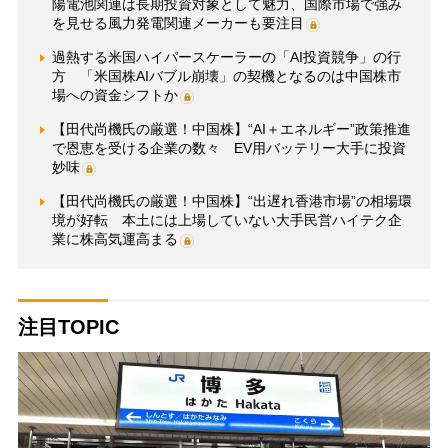
陽電池関連は長期投資対象として魅力、国際市場で強み
を見せる風力発電関連メーカーも要注目
過熱する米国ハイパースケーラーの「AI投資競争」の行
方 「米国株AIバブル崩壊」の契機となるのは中国株市
場への資金シフトか
【田代尚機氏の厳選！中国株】“AI＋エネルギー”政策推進
で恩恵を受ける企業の数々 EV用バッテリー大手に投資
妙味
【田代尚機氏の厳選！中国株】“出遅れ香港市場”の相場環
境が好転 本土には上場していない大手民営ハイテク企
業に株高気運高まる
注目TOPIC