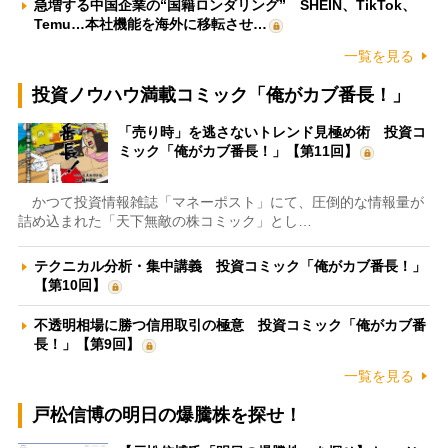
急増する中国企業の“国籍ロンダリング” SHEIN、TikTok、
Temu…本社機能を海外に移転させ…
一覧を見る
投資ノウハウ満載コミック「俺がカブ番長！」
「売り時」を逃さないトレンド見極め術 投資コ
ミック「俺がカブ番長！」【第11回】
かつて投資情報雑誌「マネーポスト」にて、圧倒的な情報量が
詰め込まれた「天下無敵の株コミック」とし…
テクニカル分析・集中講義 投資コミック「俺がカブ番長！」
【第10回】
不透明相場に勝つ信用取引の極意 投資コミック「俺がカブ番
長！」【第9回】
一覧を見る
戸松信博の明日の爆騰株を探せ！