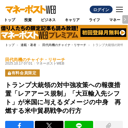
ログイン
トップ
投資
ビジネス
キャリア
ライフ
マネー
トップ
連載・著者
田代尚機のチャイナ・リサーチ
トランプ大統領の対中強
田代尚機のチャイナ・リサーチ
2025.10.17 07:01
マネーポストWEB
有料会員限定
トランプ大統領の対中強攻策への報復措
置「レアアース規制」「大豆輸入先シフ
ト」が米国に与えるダメージの中身 再
燃する米中貿易戦争の行方