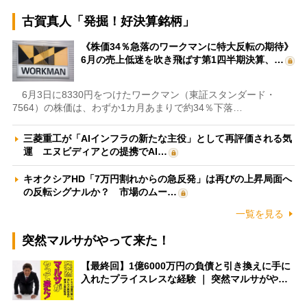
古賀真人「発掘！好決算銘柄」
《株価34％急落のワークマンに特大反転の期待》
6月の売上低迷を吹き飛ばす第1四半期決算、…
6月3日に8330円をつけたワークマン（東証スタンダード・
7564）の株価は、わずか1カ月あまりで約34％下落…
三菱重工が「AIインフラの新たな主役」として再評価される気
運 エヌビディアとの提携でAI…
キオクシアHD「7万円割れからの急反発」は再びの上昇局面へ
の反転シグナルか？ 市場のムー…
一覧を見る
突然マルサがやって来た！
【最終回】1億6000万円の負債と引き換えに手に
入れたプライスレスな経験 ｜ 突然マルサがや…