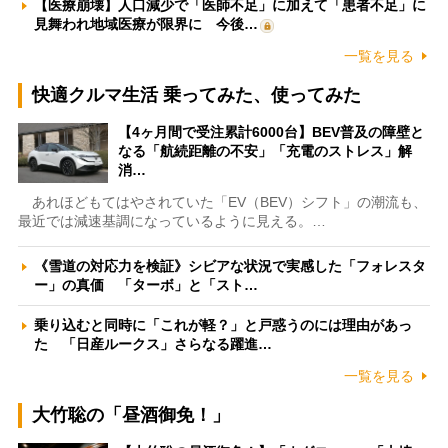
【医療崩壊】人口減少で「医師不足」に加えて「患者不足」に
見舞われ地域医療が限界に 今後…
一覧を見る
快適クルマ生活 乗ってみた、使ってみた
【4ヶ月間で受注累計6000台】BEV普及の障壁と
なる「航続距離の不安」「充電のストレス」解
消…
あれほどもてはやされていた「EV（BEV）シフト」の潮流も、
最近では減速基調になっているように見える。…
《雪道の対応力を検証》シビアな状況で実感した「フォレスタ
ー」の真価 「ターボ」と「スト…
乗り込むと同時に「これが軽？」と戸惑うのには理由があっ
た 「日産ルークス」さらなる躍進…
一覧を見る
大竹聡の「昼酒御免！」