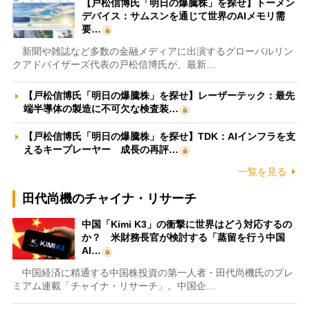
【戸松信博氏「明日の爆騰株」を探せ】トーメン
デバイス：サムスンを通じて世界のAIメモリ需
要…
新聞や雑誌など多数の金融メディアに出演するグローバルリン
クアドバイザーズ代表の戸松信博氏が、最新…
【戸松信博氏「明日の爆騰株」を探せ】レーザーテック：最先
端半導体の製造に不可欠な検査装…
【戸松信博氏「明日の爆騰株」を探せ】TDK：AIインフラを支
えるキープレーヤー 成長の再評…
一覧を見る
田代尚機のチャイナ・リサーチ
中国「Kimi K3」の衝撃に世界はどう対応するの
か？ 米財務長官が検討する「蒸留を行う中国
AI…
中国経済に精通する中国株投資の第一人者・田代尚機氏のプレ
ミアム連載「チャイナ・リサーチ」。中国企…