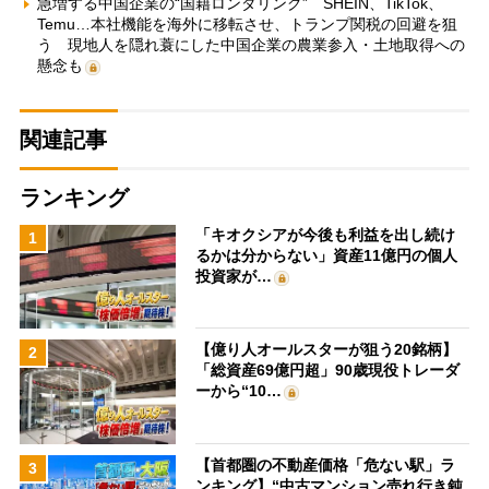
急増する中国企業の“国籍ロンダリング” SHEIN、TikTok、
Temu…本社機能を海外に移転させ、トランプ関税の回避を狙
う 現地人を隠れ蓑にした中国企業の農業参入・土地取得への
懸念も
関連記事
ランキング
「キオクシアが今後も利益を出し続け
1
るかは分からない」資産11億円の個人
投資家が…
【億り人オールスターが狙う20銘柄】
2
「総資産69億円超」90歳現役トレーダ
ーから“10…
【首都圏の不動産価格「危ない駅」ラ
3
ンキング】“中古マンション売れ行き鈍