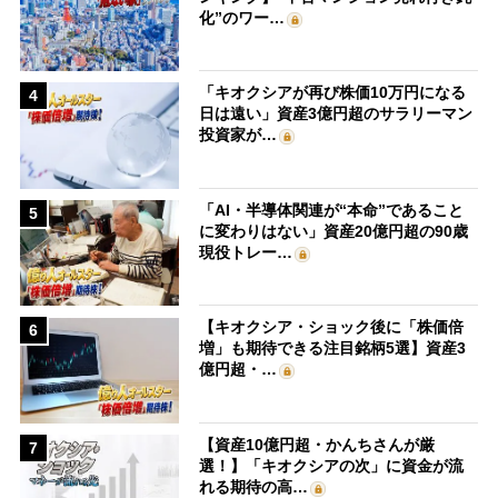
化”のワー…
「キオクシアが再び株価10万円になる
4
日は遠い」資産3億円超のサラリーマン
投資家が…
「AI・半導体関連が“本命”であること
5
に変わりはない」資産20億円超の90歳
現役トレー…
【キオクシア・ショック後に「株価倍
6
増」も期待できる注目銘柄5選】資産3
億円超・…
【資産10億円超・かんちさんが厳
7
選！】「キオクシアの次」に資金が流
れる期待の高…