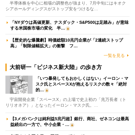
半導体株を中心に相場の調整色が強まり、7月中旬にはキオク
シアホールディングスがストップ安をつけるな…
「NYダウは高値更新、ナスダック・S&P500は足踏み」が意味
する米国株市場の変化 半…
【歴史的な爆騰劇】時価総額10兆円企業が「2連続ストップ
高」「制限値幅拡大」の衝撃 フ…
一覧を見る
大前研一「ビジネス新大陸」の歩き方
「いつ暴発してもおかしくはない」イーロン・マ
スク氏とスペースXが抱えるリスクの数々「絶対
的…
宇宙開発企業「スペースX」の上場で史上初の「兆万長者（ト
リリオネア）」となったイーロン・マスク氏。…
【3メガバンクは純利益5兆円超】銀行、商社、ゼネコンは最高
益続出の一方で、中小企業・…