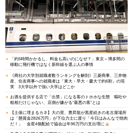
「約5時間かかるし、料金も高いのになぜ？」東京～博多間の
移動に飛行機ではなく新幹線を選ぶ人の事情
《商社の大学別就職者数ランキングを解剖》三菱商事、三井物
産、住友商事への就職者は「東大・早大・慶大で約6割」の現
実 3大学以外で強い大学はどこか
お酒を提供する店で「出禁」になる客のトホホな生態 嘔吐や
粗相だけじゃない、店側が嫌がる“最悪の客”とは
【土俵に埋まるカネ】大の里、豊昇龍が黒星続きの名古屋場所
は「懸賞金2826万円」が下位力士に渡り「今日はみんなで焼肉
だ！」 金星4個配給で協会は年96万円の支出増に