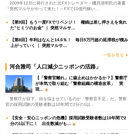
2009年12月に発行された元FXトレーダー・磯貝清明氏の著書
『突然マルサがやって来た！～FXで10億円稼い…
【第9回】もう一度FXでリベンジ！ 種銭は差し押さえを免れ
た”ヒミツのお金” ｜ 突然マルサ…
【第8回】年利はなんと14.6％！ 毎日5万円超の延滞税が積み
上がっていく ｜ 突然マルサ…
一覧を見る
河合雅司「人口減少ニッポンの活路」
【「警察官離れ」に歯止めはかかるか？】警察庁
が本気で取り組む「警察組織の構造改革」 実
現…
警察庁が目下、頭を悩ませているのが「警察官不足」だ。警察
官の採用試験の受験者数は10年間で2分の1以…
【安全・安心ニッポンの危機】採用試験受験者数は10年間で2
分の1以下に！ 出生数減がも…