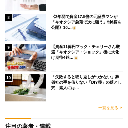
《2年弱で資産17.5倍の元証券マンが
8
「キオクシア急落で次に狙う」5銘柄を
公開》10…
【資産11億円マック・チェリーさん厳
9
選「キオクシア・ショック」後に大化
け期待4銘…
「失敗すると取り返しがつかない」葬
10
儀社の手を借りない「DIY葬」の落とし
穴 素人には…
一覧を見る
注目の著者・連載