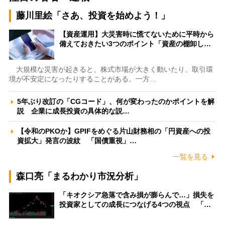
藤川里絵「さあ、投資を始めよう！」
【資産運用】大災害時に慌てないために平時から
備えておきたい3つのポイント「資産の棚卸し…
大規模な災害が起きると、株式市場が大きく動いたり、取引環
境が不安定になったりすることがある。一方…
5年ぶり改訂の「CGコード」、何が変わったのかポイントを解
説 企業に成長投資の具体的な説…
【令和のPKOか】GPIFをめぐる片山財務相の「円資産への投
資拡大」発言の波紋 「国債重視」…
一覧を見る
森口亮「まるわかり市況分析」
「キオクシア急落で含み損が膨らんで…」損失を
投資家としての成長につなげる4つの視点 「…