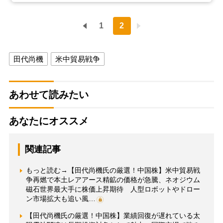
1
2
田代尚機
米中貿易戦争
あわせて読みたい
あなたにオススメ
関連記事
もっと読む→【田代尚機氏の厳選！中国株】米中貿易戦
争再燃で本土レアアース精鉱の価格が急騰、ネオジウム
磁石世界最大手に株価上昇期待 人型ロボットやドロー
ン市場拡大も追い風…
【田代尚機氏の厳選！中国株】業績回復が遅れている太