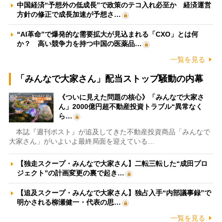
中国経済“予想外の低成長”で政策のテコ入れ必至か 経済運営
方針の修正で成長加速が予想さ…
“AI革命”で爆発的な需要拡大が見込まれる「CXO」とは何
か？ 高い競争力を持つ中国の医薬品…
一覧を見る
「みんなで大家さん」配当ストップ騒動の内幕
《ついに見えた問題の核心》「みんなで大家さ
ん」2000億円超不動産投資トラブル“異常なく
ら…
本誌『週刊ポスト』が追及してきた不動産投資商品「みんなで
大家さん」がいよいよ最終局面を迎えている…
【独走スクープ・みんなで大家さん】二転三転した“成田プロ
ジェクト”の計画変更の裏で起き…
【追及スクープ・みんなで大家さん】独占入手“内部議事録”で
明かされる柳瀬健一・代表の思…
一覧を見る