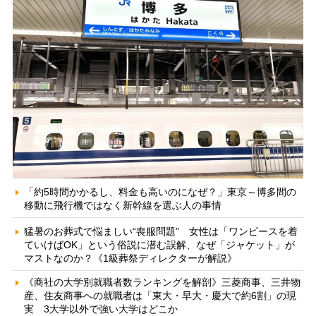
「約5時間かかるし、料金も高いのになぜ？」東京～博多間の
移動に飛行機ではなく新幹線を選ぶ人の事情
猛暑のお葬式で悩ましい“喪服問題” 女性は「ワンピースを着
ていけばOK」という俗説に潜む誤解、なぜ「ジャケット」が
マストなのか？《1級葬祭ディレクターが解説》
《商社の大学別就職者数ランキングを解剖》三菱商事、三井物
産、住友商事への就職者は「東大・早大・慶大で約6割」の現
実 3大学以外で強い大学はどこか