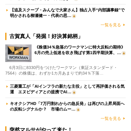
【追及スクープ・みんなで大家さん】独占入手“内部議事録”で
明かされる柳瀬健一・代表の思…
一覧を見る
古賀真人「発掘！好決算銘柄」
《株価34％急落のワークマンに特大反転の期待》
6月の売上低迷を吹き飛ばす第1四半期決算、…
6月3日に8330円をつけたワークマン（東証スタンダード・
7564）の株価は、わずか1カ月あまりで約34％下落…
三菱重工が「AIインフラの新たな主役」として再評価される気
運 エヌビディアとの提携でAI…
キオクシアHD「7万円割れからの急反発」は再びの上昇局面へ
の反転シグナルか？ 市場のムー…
一覧を見る
突然マルサがやって来た！