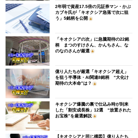
2年弱で資産17.5倍の元証券マン・かぶ
カブキ氏が「キオクシア急落で次に狙
う」5銘柄を公開
「キオクシアの次」に急騰期待の22銘
柄 まつのすけさん、かんちさん、な
のなのさんが厳選
億り人たちが厳選「キオクシア超え」
を狙う半導体・AI関連8銘柄 “大化け
期待の大本命”は？
キオクシア爆騰の裏で仕込み時が到来
した「割安成長株」12選 “放置された
お宝株”を厳選解説
【キオクシアと同じ構図】億り人たち