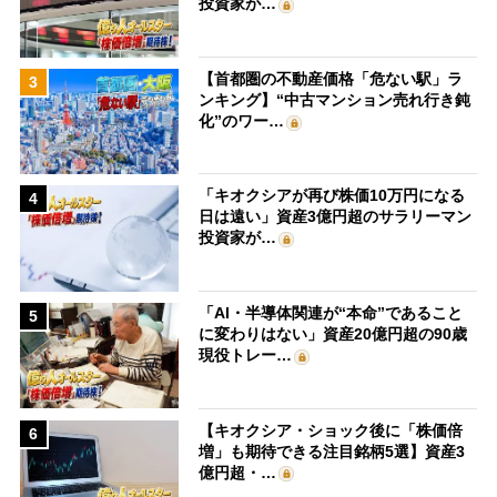
投資家が…
【首都圏の不動産価格「危ない駅」ラ
3
ンキング】“中古マンション売れ行き鈍
化”のワー…
「キオクシアが再び株価10万円になる
4
日は遠い」資産3億円超のサラリーマン
投資家が…
「AI・半導体関連が“本命”であること
5
に変わりはない」資産20億円超の90歳
現役トレー…
【キオクシア・ショック後に「株価倍
6
増」も期待できる注目銘柄5選】資産3
億円超・…