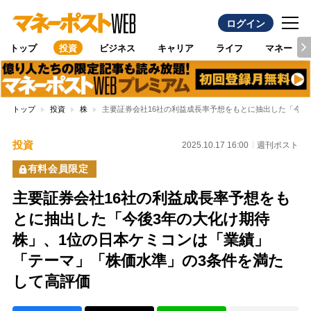
ログイン
トップ
投資
ビジネス
キャリア
ライフ
マネー
トップ
投資
株
主要証券会社16社の利益成長率予想をもとに抽出した「今後
投資
2025.10.17 16:00
週刊ポスト
有料会員限定
主要証券会社16社の利益成長率予想をも
とに抽出した「今後3年の大化け期待
株」、1位の日本ケミコンは「業績」
「テーマ」「株価水準」の3条件を満た
して高評価