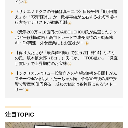
イン
《サナエノミクスの評価は真っ二つ》日経平均「6万円超
え」か「3万円割れ」か 政界再編が左右する株式市場の
行方をアナリストが徹底予測
《元手200万→10億円のDAIBOUCHOU氏が厳選したテン
バガー候補5銘柄》高市トレードで成長期待の不動産株、
AI・DX関連、外食産業にもお宝株が！
【億り人たちが「最高値相場」で狙う注目株14】なのな
の氏、坂本慎太郎（Bコミ）氏ほか、「TOB狙い」「見直
し買い」で上昇期待のお宝株
【シクリカルバリュー投資向きの有望5銘柄を公開】がん
ステージ4の億り人・たーちゃん氏、余命宣告後の集中投
資で資産80億円突破 成功の秘訣は各銘柄にある“ストー
リー”
注目TOPIC