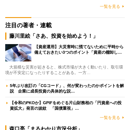
一覧を見る
注目の著者・連載
藤川里絵「さあ、投資を始めよう！」
【資産運用】大災害時に慌てないために平時から
備えておきたい3つのポイント「資産の棚卸し…
大規模な災害が起きると、株式市場が大きく動いたり、取引環
境が不安定になったりすることがある。一方…
5年ぶり改訂の「CGコード」、何が変わったのかポイントを解
説 企業に成長投資の具体的な説…
【令和のPKOか】GPIFをめぐる片山財務相の「円資産への投
資拡大」発言の波紋 「国債重視」…
一覧を見る
森口亮「まるわかり市況分析」