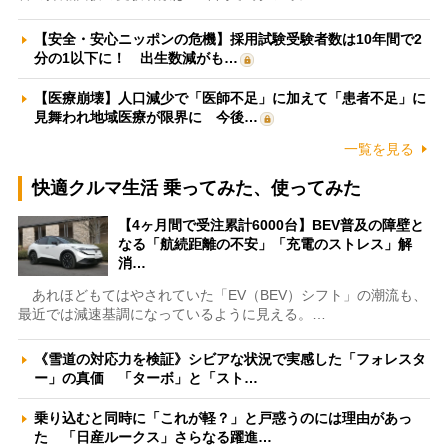
【安全・安心ニッポンの危機】採用試験受験者数は10年間で2
分の1以下に！ 出生数減がも…
【医療崩壊】人口減少で「医師不足」に加えて「患者不足」に
見舞われ地域医療が限界に 今後…
一覧を見る
快適クルマ生活 乗ってみた、使ってみた
【4ヶ月間で受注累計6000台】BEV普及の障壁と
なる「航続距離の不安」「充電のストレス」解
消…
あれほどもてはやされていた「EV（BEV）シフト」の潮流も、
最近では減速基調になっているように見える。…
《雪道の対応力を検証》シビアな状況で実感した「フォレスタ
ー」の真価 「ターボ」と「スト…
乗り込むと同時に「これが軽？」と戸惑うのには理由があっ
た 「日産ルークス」さらなる躍進…