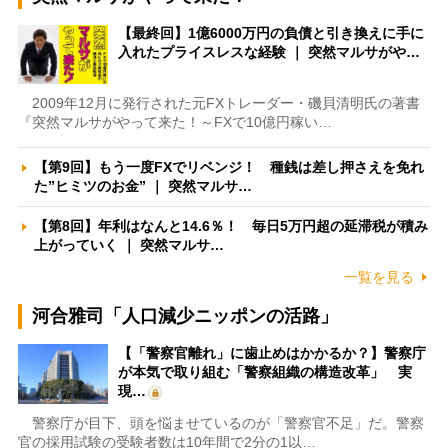
【最終回】1億6000万円の負債と引き換えに手に
入れたプライスレスな経験 ｜ 突然マルサがや…
2009年12月に発行された元FXトレーダー・磯貝清明氏の著書
『突然マルサがやって来た！～FXで10億円稼い…
【第9回】もう一度FXでリベンジ！ 種銭は差し押さえを免れ
た”ヒミツのお金” ｜ 突然マルサ…
【第8回】年利はなんと14.6％！ 毎日5万円超の延滞税が積み
上がっていく ｜ 突然マルサ…
一覧を見る
河合雅司「人口減少ニッポンの活路」
【「警察官離れ」に歯止めはかかるか？】警察庁
が本気で取り組む「警察組織の構造改革」 実
現…
警察庁が目下、頭を悩ませているのが「警察官不足」だ。警察
官の採用試験の受験者数は10年間で2分の1以…