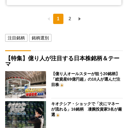
1
2
注目銘柄
銘柄選別
【特集】億り人が注目する日本株銘柄＆テー
マ
【億り人オールスターが狙う20銘柄】
「総資産69億円超」の10人が選んだ注
目株
キオクシア・ショックで「次にマネー
が流れる」16銘柄 凄腕投資家3名が厳
選