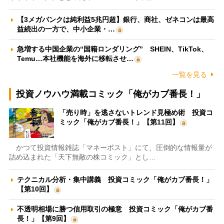
【3メガバンクは純利益5兆円超】銀行、商社、ゼネコンは最高
益続出の一方で、中小企業・…
急増する中国企業の“国籍ロンダリング” SHEIN、TikTok、
Temu…本社機能を海外に移転させ…
一覧を見る
投資ノウハウ満載コミック「俺がカブ番長！」
「売り時」を逃さないトレンド見極め術 投資コ
ミック「俺がカブ番長！」【第11回】
かつて投資情報雑誌「マネーポスト」にて、圧倒的な情報量が
詰め込まれた「天下無敵の株コミック」とし…
テクニカル分析・集中講義 投資コミック「俺がカブ番長！」
【第10回】
不透明相場に勝つ信用取引の極意 投資コミック「俺がカブ番
長！」【第9回】