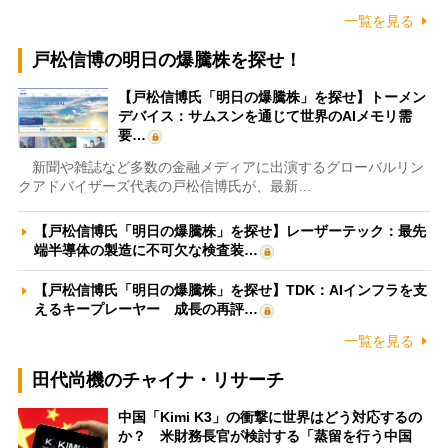
一覧を見る
戸松信博の明日の爆騰株を探せ！
【戸松信博氏「明日の爆騰株」を探せ】トーメン
デバイス：サムスンを通じて世界のAIメモリ需
要…
新聞や雑誌など多数の金融メディアに出演するグローバルリン
クアドバイザーズ代表の戸松信博氏が、最新…
【戸松信博氏「明日の爆騰株」を探せ】レーザーテック：最先
端半導体の製造に不可欠な検査装…
【戸松信博氏「明日の爆騰株」を探せ】TDK：AIインフラを支
えるキープレーヤー 成長の再評…
一覧を見る
田代尚機のチャイナ・リサーチ
中国「Kimi K3」の衝撃に世界はどう対応するの
か？ 米財務長官が検討する「蒸留を行う中国