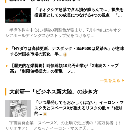
「キオクシア急落で含み損が膨らんで…」損失を
投資家としての成長につなげる4つの視点 「…
半導体株を中心に相場の調整色が強まり、7月中旬にはキオク
シアホールディングスがストップ安をつけるな…
「NYダウは高値更新、ナスダック・S&P500は足踏み」が意味
する米国株市場の変化 半…
【歴史的な爆騰劇】時価総額10兆円企業が「2連続ストップ
高」「制限値幅拡大」の衝撃 フ…
一覧を見る
大前研一「ビジネス新大陸」の歩き方
「いつ暴発してもおかしくはない」イーロン・マ
スク氏とスペースXが抱えるリスクの数々「絶対
的…
宇宙開発企業「スペースX」の上場で史上初の「兆万長者（ト
リリオネア）」となったイーロン・マスク氏。…