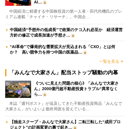
AI…
中国経済に精通する中国株投資の第一人者・田代尚機氏のプレ
ミアム連載「チャイナ・リサーチ」。中国企…
中国経済“予想外の低成長”で政策のテコ入れ必至か 経済運営
方針の修正で成長加速が予想さ…
“AI革命”で爆発的な需要拡大が見込まれる「CXO」とは何
か？ 高い競争力を持つ中国の医薬品…
一覧を見る
「みんなで大家さん」配当ストップ騒動の内幕
《ついに見えた問題の核心》「みんなで大家さ
ん」2000億円超不動産投資トラブル“異常なく
ら…
本誌『週刊ポスト』が追及してきた不動産投資商品「みんなで
大家さん」がいよいよ最終局面を迎えている…
【独走スクープ・みんなで大家さん】二転三転した“成田プロ
ジェクト”の計画変更の裏で起き…