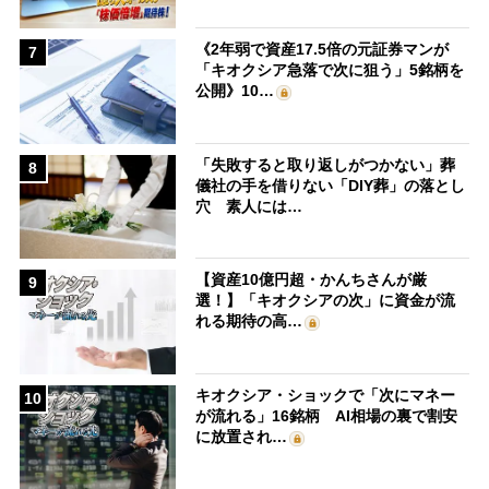
《2年弱で資産17.5倍の元証券マンが
7
「キオクシア急落で次に狙う」5銘柄を
公開》10…
「失敗すると取り返しがつかない」葬
8
儀社の手を借りない「DIY葬」の落とし
穴 素人には…
【資産10億円超・かんちさんが厳
9
選！】「キオクシアの次」に資金が流
れる期待の高…
キオクシア・ショックで「次にマネー
10
が流れる」16銘柄 AI相場の裏で割安
に放置され…