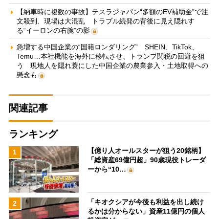
【納車時に複数の事故】テスラジャパン“多額のEV補助金”で注
文殺到、現場は大混乱 トラブル続発の背後に見え隠れす
る“イーロンの右腕”の影
急増する中国企業の“国籍ロンダリング” SHEIN、TikTok、
Temu…本社機能を海外に移転させ、トランプ関税の回避を狙
う 現地人を隠れ蓑にした中国企業の農業参入・土地取得への
懸念も
関連記事
ランキング
【億り人オールスターが狙う20銘柄】
1
「総資産69億円超」90歳現役トレーダ
ーから“10…
「キオクシアが今後も利益を出し続け
2
るかは分からない」資産11億円の個人