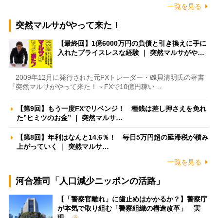
一覧を見る
突然マルサがやって来た！
【最終回】1億6000万円の負債と引き換えに手に
入れたプライスレスな経験 ｜ 突然マルサがや…
2009年12月に発行された元FXトレーダー・磯貝清明氏の著書
『突然マルサがやって来た！～FXで10億円稼い…
【第9回】もう一度FXでリベンジ！ 種銭は差し押さえを免れ
た”ヒミツのお金” ｜ 突然マルサ…
【第8回】年利はなんと14.6％！ 毎日5万円超の延滞税が積み
上がっていく ｜ 突然マルサ…
一覧を見る
河合雅司「人口減少ニッポンの活路」
【「警察官離れ」に歯止めはかかるか？】警察庁
が本気で取り組む「警察組織の構造改革」 実
現…