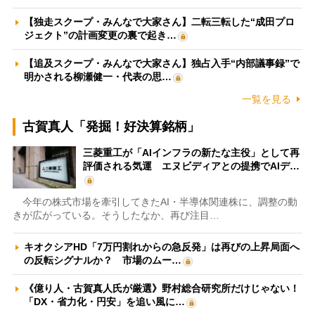
【独走スクープ・みんなで大家さん】二転三転した“成田プロ
ジェクト”の計画変更の裏で起き…
【追及スクープ・みんなで大家さん】独占入手“内部議事録”で
明かされる柳瀬健一・代表の思…
一覧を見る
古賀真人「発掘！好決算銘柄」
三菱重工が「AIインフラの新たな主役」として再
評価される気運 エヌビディアとの提携でAIデ…
今年の株式市場を牽引してきたAI・半導体関連株に、調整の動
きが広がっている。そうしたなか、再び注目…
キオクシアHD「7万円割れからの急反発」は再びの上昇局面へ
の反転シグナルか？ 市場のムー…
《億り人・古賀真人氏が厳選》野村総合研究所だけじゃない！
「DX・省力化・円安」を追い風に…