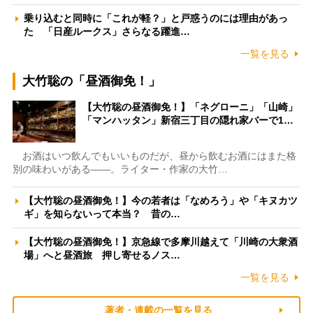
乗り込むと同時に「これが軽？」と戸惑うのには理由があっ
た 「日産ルークス」さらなる躍進…
一覧を見る
大竹聡の「昼酒御免！」
【大竹聡の昼酒御免！】「ネグローニ」「山崎」
「マンハッタン」新宿三丁目の隠れ家バーで1…
お酒はいつ飲んでもいいものだが、昼から飲むお酒にはまた格
別の味わいがある――。ライター・作家の大竹…
【大竹聡の昼酒御免！】今の若者は「なめろう」や「キヌカツ
ギ」を知らないって本当？ 昔の…
【大竹聡の昼酒御免！】京急線で多摩川越えて「川崎の大衆酒
場」へと昼酒旅 押し寄せるノス…
一覧を見る
著者・連載の一覧を見る