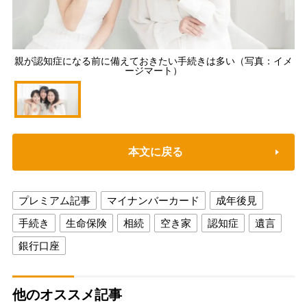
親が認知症になる前に備えておきたい手続きは多い（写真：イメ
ージマート）
本文に戻る
プレミアム記事
マイナンバーカード
成年後見
手続き
生命保険
相続
空き家
認知症
遺言
銀行口座
他のオススメ記事