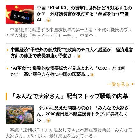
中国「Kimi K3」の衝撃に世界はどう対応するの
か？ 米財務長官が検討する「蒸留を行う中国
AI…
中国経済に精通する中国株投資の第一人者・田代尚機氏のプレ
ミアム連載「チャイナ・リサーチ」。中国企…
中国経済“予想外の低成長”で政策のテコ入れ必至か 経済運営
方針の修正で成長加速が予想さ…
“AI革命”で爆発的な需要拡大が見込まれる「CXO」とは何
か？ 高い競争力を持つ中国の医薬品…
一覧を見る
「みんなで大家さん」配当ストップ騒動の内幕
《ついに見えた問題の核心》「みんなで大家さ
ん」2000億円超不動産投資トラブル“異常なく
ら…
本誌『週刊ポスト』が追及してきた不動産投資商品「みんなで
大家さん」がいよいよ最終局面を迎えている…