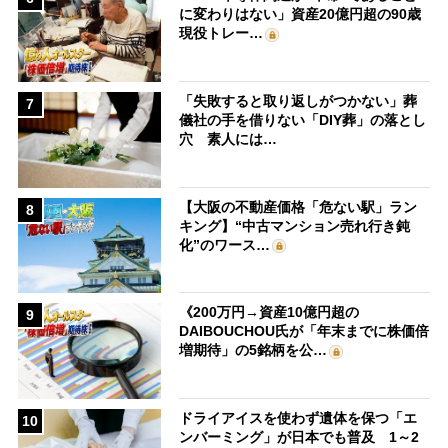
に変わりはない」資産20億円超の90歳
現役トレー…
「失敗すると取り返しがつかない」葬
7
儀社の手を借りない「DIY葬」の落とし
穴 素人には…
【大阪の不動産価格「危ない駅」ラン
8
キング】“中古マンション売れ行き鈍
化”のワース…
《200万円→資産10億円超の
9
DAIBOUCHOU氏が「年末までに株価倍
増期待」の5銘柄を公…
ドライアイスを使わず遺体を保つ「エ
10
ンバーミング」が日本でも普及 1～2