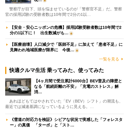
警察庁が目下、頭を悩ませているのが「警察官不足」だ。警察
官の採用試験の受験者数は10年間で2分の1以…
【安全・安心ニッポンの危機】採用試験受験者数は10年間で2
分の1以下に！ 出生数減がも…
【医療崩壊】人口減少で「医師不足」に加えて「患者不足」に
見舞われ地域医療が限界に 今後…
一覧を見る
快適クルマ生活 乗ってみた、使ってみた
【4ヶ月間で受注累計6000台】BEV普及の障壁と
なる「航続距離の不安」「充電のストレス」解
消…
あれほどもてはやされていた「EV（BEV）シフト」の潮流も、
最近では減速基調になっているように見える。…
《雪道の対応力を検証》シビアな状況で実感した「フォレスタ
ー」の真価 「ターボ」と「スト…