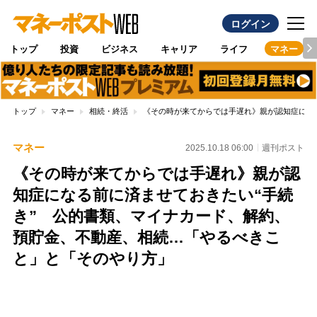
ログイン
トップ
投資
ビジネス
キャリア
ライフ
マネー
トップ
マネー
相続・終活
《その時が来てからでは手遅れ》親が認知症にな
マネー
2025.10.18 06:00
週刊ポスト
《その時が来てからでは手遅れ》親が認
知症になる前に済ませておきたい“手続
き” 公的書類、マイナカード、解約、
預貯金、不動産、相続…「やるべきこ
と」と「そのやり方」
Loaded
:
96.70%
/
Unmute