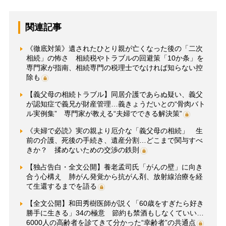
関連記事
《徹底対策》遺されたひとり親が亡くなった後の「二次
相続」の怖さ 相続税やトラブルの回避策「10か条」を
専門家が指南、相続専門の税理士でなければ知らない控
除も
【義父母の相続トラブル】同居介護であらぬ疑い、義父
が認知症で義兄が財産管理…義きょうだいとの“骨肉バト
ル実例集” 専門家が教える“夫婦でできる解決策”
《夫婦で必読》実の親より厄介な「義父母の相続」 生
前の介護、死後の手続き、遺産分割…どこまで関与すべ
きか？ 揉めないための交渉の鉄則
【独占告白・全文公開】養老孟司氏「がんの壁」に向き
合う心構え 肺がん発覚から抗がん剤、放射線治療を経
て生還するまでを語る
【全文公開】和田秀樹医師が説く「60歳をすぎたら好き
勝手に生きる」34の極意 節約も禁酒もしなくていい…
6000人の高齢者を診てきて分かった“幸齢者”の共通点