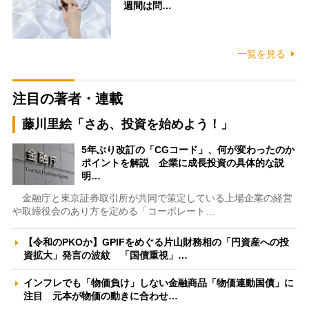
週間は問…
一覧を見る
注目の著者・連載
藤川里絵「さあ、投資を始めよう！」
5年ぶり改訂の「CGコード」、何が変わったのか
ポイントを解説 企業に成長投資の具体的な説
明…
金融庁と東京証券取引所が共同で策定している上場企業の経営
や取締役会のあり方を定める「コーポレート…
【令和のPKOか】GPIFをめぐる片山財務相の「円資産への投
資拡大」発言の波紋 「国債重視」…
インフレでも「物価負け」しない金融商品「物価連動国債」に
注目 元本が物価の動きに合わせ…