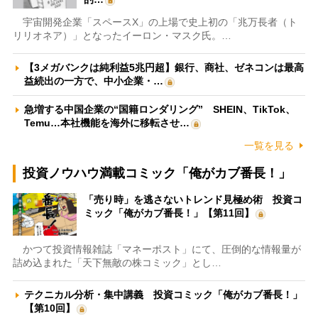
宇宙開発企業「スペースX」の上場で史上初の「兆万長者（ト
リリオネア）」となったイーロン・マスク氏。…
【3メガバンクは純利益5兆円超】銀行、商社、ゼネコンは最高
益続出の一方で、中小企業・…
急増する中国企業の“国籍ロンダリング” SHEIN、TikTok、
Temu…本社機能を海外に移転させ…
一覧を見る
投資ノウハウ満載コミック「俺がカブ番長！」
「売り時」を逃さないトレンド見極め術 投資コ
ミック「俺がカブ番長！」【第11回】
かつて投資情報雑誌「マネーポスト」にて、圧倒的な情報量が
詰め込まれた「天下無敵の株コミック」とし…
テクニカル分析・集中講義 投資コミック「俺がカブ番長！」
【第10回】