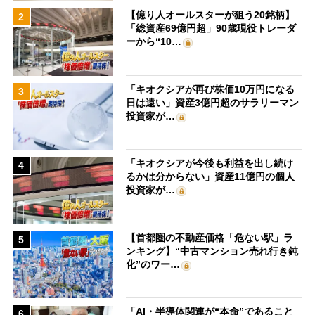
【億り人オールスターが狙う20銘柄】
2
「総資産69億円超」90歳現役トレーダ
ーから“10…
「キオクシアが再び株価10万円になる
3
日は遠い」資産3億円超のサラリーマン
投資家が…
「キオクシアが今後も利益を出し続け
4
るかは分からない」資産11億円の個人
投資家が…
【首都圏の不動産価格「危ない駅」ラ
5
ンキング】“中古マンション売れ行き鈍
化”のワー…
「AI・半導体関連が“本命”であること
6