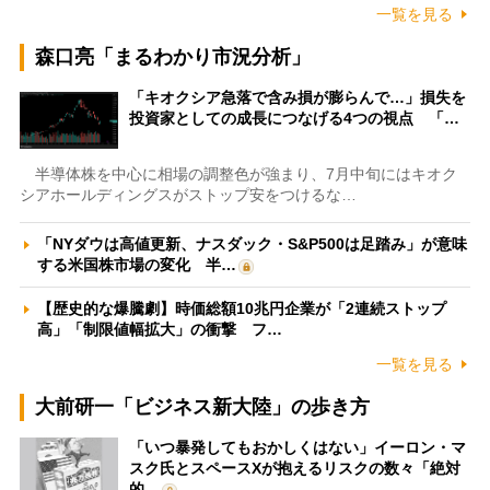
一覧を見る
森口亮「まるわかり市況分析」
「キオクシア急落で含み損が膨らんで…」損失を
投資家としての成長につなげる4つの視点 「…
半導体株を中心に相場の調整色が強まり、7月中旬にはキオク
シアホールディングスがストップ安をつけるな…
「NYダウは高値更新、ナスダック・S&P500は足踏み」が意味
する米国株市場の変化 半…
【歴史的な爆騰劇】時価総額10兆円企業が「2連続ストップ
高」「制限値幅拡大」の衝撃 フ…
一覧を見る
大前研一「ビジネス新大陸」の歩き方
「いつ暴発してもおかしくはない」イーロン・マ
スク氏とスペースXが抱えるリスクの数々「絶対
的…