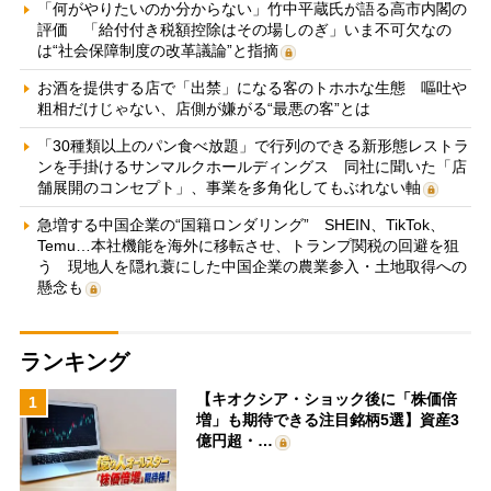
「何がやりたいのか分からない」竹中平蔵氏が語る高市内閣の
評価 「給付付き税額控除はその場しのぎ」いま不可欠なの
は“社会保障制度の改革議論”と指摘
お酒を提供する店で「出禁」になる客のトホホな生態 嘔吐や
粗相だけじゃない、店側が嫌がる“最悪の客”とは
「30種類以上のパン食べ放題」で行列のできる新形態レストラ
ンを手掛けるサンマルクホールディングス 同社に聞いた「店
舗展開のコンセプト」、事業を多角化してもぶれない軸
急増する中国企業の“国籍ロンダリング” SHEIN、TikTok、
Temu…本社機能を海外に移転させ、トランプ関税の回避を狙
う 現地人を隠れ蓑にした中国企業の農業参入・土地取得への
懸念も
ランキング
【キオクシア・ショック後に「株価倍
1
増」も期待できる注目銘柄5選】資産3
億円超・…