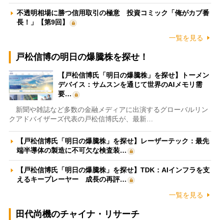
不透明相場に勝つ信用取引の極意 投資コミック「俺がカブ番
長！」【第9回】
一覧を見る
戸松信博の明日の爆騰株を探せ！
【戸松信博氏「明日の爆騰株」を探せ】トーメン
デバイス：サムスンを通じて世界のAIメモリ需
要…
新聞や雑誌など多数の金融メディアに出演するグローバルリン
クアドバイザーズ代表の戸松信博氏が、最新…
【戸松信博氏「明日の爆騰株」を探せ】レーザーテック：最先
端半導体の製造に不可欠な検査装…
【戸松信博氏「明日の爆騰株」を探せ】TDK：AIインフラを支
えるキープレーヤー 成長の再評…
一覧を見る
田代尚機のチャイナ・リサーチ