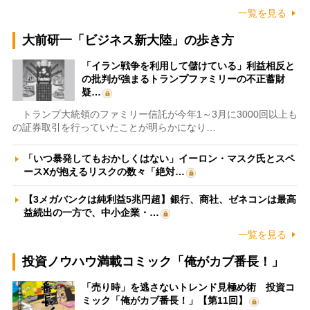
一覧を見る
大前研一「ビジネス新大陸」の歩き方
「イラン戦争を利用して儲けている」利益相反と
の批判が強まるトランプファミリーの不正蓄財
疑…
トランプ大統領のファミリー信託が今年1～3月に3000回以上も
の証券取引を行っていたことが明らかになり…
「いつ暴発してもおかしくはない」イーロン・マスク氏とスペ
ースXが抱えるリスクの数々「絶対…
【3メガバンクは純利益5兆円超】銀行、商社、ゼネコンは最高
益続出の一方で、中小企業・…
一覧を見る
投資ノウハウ満載コミック「俺がカブ番長！」
「売り時」を逃さないトレンド見極め術 投資コ
ミック「俺がカブ番長！」【第11回】