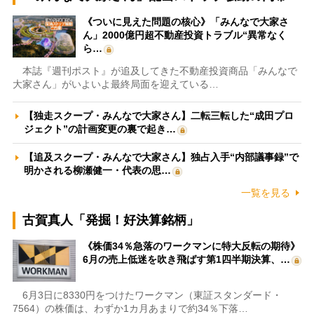
《ついに見えた問題の核心》「みんなで大家さ
ん」2000億円超不動産投資トラブル“異常なく
ら…
本誌『週刊ポスト』が追及してきた不動産投資商品「みんなで
大家さん」がいよいよ最終局面を迎えている…
【独走スクープ・みんなで大家さん】二転三転した“成田プロ
ジェクト”の計画変更の裏で起き…
【追及スクープ・みんなで大家さん】独占入手“内部議事録”で
明かされる柳瀬健一・代表の思…
一覧を見る
古賀真人「発掘！好決算銘柄」
《株価34％急落のワークマンに特大反転の期待》
6月の売上低迷を吹き飛ばす第1四半期決算、…
6月3日に8330円をつけたワークマン（東証スタンダード・
7564）の株価は、わずか1カ月あまりで約34％下落…