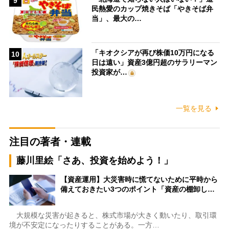
9
民熱愛のカップ焼きそば「やきそば弁
当」、最大の…
「キオクシアが再び株価10万円になる
10
日は遠い」資産3億円超のサラリーマン
投資家が…
一覧を見る
注目の著者・連載
藤川里絵「さあ、投資を始めよう！」
【資産運用】大災害時に慌てないために平時から
備えておきたい3つのポイント「資産の棚卸し…
大規模な災害が起きると、株式市場が大きく動いたり、取引環
境が不安定になったりすることがある。一方…