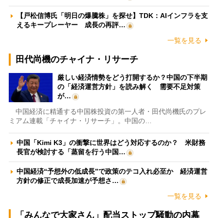
【戸松信博氏「明日の爆騰株」を探せ】TDK：AIインフラを支
えるキープレーヤー 成長の再評…
一覧を見る
田代尚機のチャイナ・リサーチ
厳しい経済情勢をどう打開するか？中国の下半期
の「経済運営方針」を読み解く 需要不足対策
が…
中国経済に精通する中国株投資の第一人者・田代尚機氏のプレ
ミアム連載「チャイナ・リサーチ」。中国の…
中国「Kimi K3」の衝撃に世界はどう対応するのか？ 米財務
長官が検討する「蒸留を行う中国…
中国経済“予想外の低成長”で政策のテコ入れ必至か 経済運営
方針の修正で成長加速が予想さ…
一覧を見る
「みんなで大家さん」配当ストップ騒動の内幕