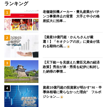
ランキング
老舗遊技機メーカー・豊丸産業がパチ
1
ンコ事業停止の背景 大手と中小の格
差拡大に拍車…
【資産10億円超・かんちさんが厳
2
選！】「キオクシアの次」に資金が流
れる期待の高…
【天下統一を見据えた豊臣兄弟の経済
3
政策】秀吉が弟・秀長を紀伊に転封し
た納得の事情…
資産10億円超の投資家が明かす“AI・半
4
導体相場に乗らなかった理由” フルポ
ジション…