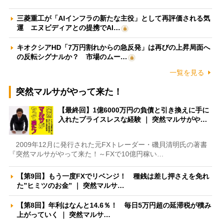
三菱重工が「AIインフラの新たな主役」として再評価される気
運 エヌビディアとの提携でAI…
キオクシアHD「7万円割れからの急反発」は再びの上昇局面へ
の反転シグナルか？ 市場のムー…
一覧を見る
突然マルサがやって来た！
【最終回】1億6000万円の負債と引き換えに手に
入れたプライスレスな経験 ｜ 突然マルサがや…
2009年12月に発行された元FXトレーダー・磯貝清明氏の著書
『突然マルサがやって来た！～FXで10億円稼い…
【第9回】もう一度FXでリベンジ！ 種銭は差し押さえを免れ
た”ヒミツのお金” ｜ 突然マルサ…
【第8回】年利はなんと14.6％！ 毎日5万円超の延滞税が積み
上がっていく ｜ 突然マルサ…