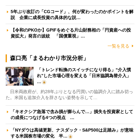
5年ぶり改訂の「CGコード」、何が変わったのかポイントを解
説 企業に成長投資の具体的な説…
【令和のPKOか】GPIFをめぐる片山財務相の「円資産への投
資拡大」発言の波紋 「国債重視」…
一覧を見る
森口亮「まるわかり市況分析」
「トレンド転換のスイッチになり得る」“介入慣
れ”した市場心理を変える「日米協調為替介入」
…
日米両政府が、約28年ぶりとなる円買いの協調介入に踏み切っ
た。米国も追加介入を辞さない姿勢を示して…
「キオクシア急落で含み損が膨らんで…」損失を投資家として
の成長につなげる4つの視点 …
「NYダウは高値更新、ナスダック・S&P500は足踏み」が意味
する米国株市場の変化 半…