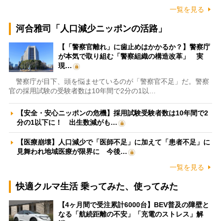
一覧を見る
河合雅司「人口減少ニッポンの活路」
【「警察官離れ」に歯止めはかかるか？】警察庁
が本気で取り組む「警察組織の構造改革」 実
現…
警察庁が目下、頭を悩ませているのが「警察官不足」だ。警察
官の採用試験の受験者数は10年間で2分の1以…
【安全・安心ニッポンの危機】採用試験受験者数は10年間で2
分の1以下に！ 出生数減がも…
【医療崩壊】人口減少で「医師不足」に加えて「患者不足」に
見舞われ地域医療が限界に 今後…
一覧を見る
快適クルマ生活 乗ってみた、使ってみた
【4ヶ月間で受注累計6000台】BEV普及の障壁と
なる「航続距離の不安」「充電のストレス」解