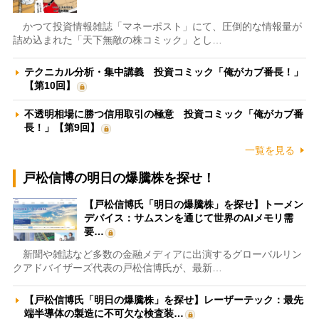
かつて投資情報雑誌「マネーポスト」にて、圧倒的な情報量が
詰め込まれた「天下無敵の株コミック」とし…
テクニカル分析・集中講義 投資コミック「俺がカブ番長！」
【第10回】
不透明相場に勝つ信用取引の極意 投資コミック「俺がカブ番
長！」【第9回】
一覧を見る
戸松信博の明日の爆騰株を探せ！
【戸松信博氏「明日の爆騰株」を探せ】トーメン
デバイス：サムスンを通じて世界のAIメモリ需
要…
新聞や雑誌など多数の金融メディアに出演するグローバルリン
クアドバイザーズ代表の戸松信博氏が、最新…
【戸松信博氏「明日の爆騰株」を探せ】レーザーテック：最先
端半導体の製造に不可欠な検査装…