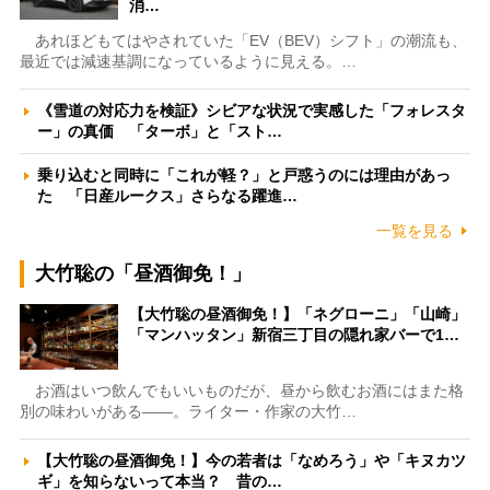
消…
あれほどもてはやされていた「EV（BEV）シフト」の潮流も、
最近では減速基調になっているように見える。…
《雪道の対応力を検証》シビアな状況で実感した「フォレスタ
ー」の真価 「ターボ」と「スト…
乗り込むと同時に「これが軽？」と戸惑うのには理由があっ
た 「日産ルークス」さらなる躍進…
一覧を見る
大竹聡の「昼酒御免！」
【大竹聡の昼酒御免！】「ネグローニ」「山崎」
「マンハッタン」新宿三丁目の隠れ家バーで1…
お酒はいつ飲んでもいいものだが、昼から飲むお酒にはまた格
別の味わいがある――。ライター・作家の大竹…
【大竹聡の昼酒御免！】今の若者は「なめろう」や「キヌカツ
ギ」を知らないって本当？ 昔の…