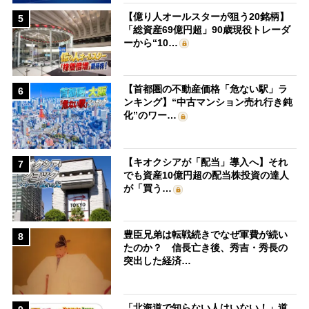
【億り人オールスターが狙う20銘柄】
5
「総資産69億円超」90歳現役トレーダ
ーから“10…
【首都圏の不動産価格「危ない駅」ラ
6
ンキング】“中古マンション売れ行き鈍
化”のワー…
【キオクシアが「配当」導入へ】それ
7
でも資産10億円超の配当株投資の達人
が「買う…
豊臣兄弟は転戦続きでなぜ軍費が続い
8
たのか？ 信長亡き後、秀吉・秀長の
突出した経済…
「北海道で知らない人はいない！」道