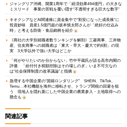
ジャングリア沖縄、開業1周年で「経済効果494億円」の大きな
ミスリード 事業の苦戦を覆い隠す“不透明すぎる巨大な数字”
キオクシアなどAI関連株に資金集中で“割安になった成長株”に
投資妙味 資産1.5億円超の坂本慎太郎さんが「絶好の仕込み
時」と考える防衛・食品銘柄を紹介
《商社の大学別就職者数ランキングを解剖》三菱商事、三井物
産、住友商事への就職者は「東大・早大・慶大で約6割」の現
実 3大学以外で強い大学はどこか
「何がやりたいのか分からない」竹中平蔵氏が語る高市内閣の
評価 「給付付き税額控除はその場しのぎ」いま不可欠なの
は“社会保障制度の改革議論”と指摘
急増する中国企業の“国籍ロンダリング” SHEIN、TikTok、
Temu…本社機能を海外に移転させ、トランプ関税の回避を狙
う 現地人を隠れ蓑にした中国企業の農業参入・土地取得への
懸念も
関連記事