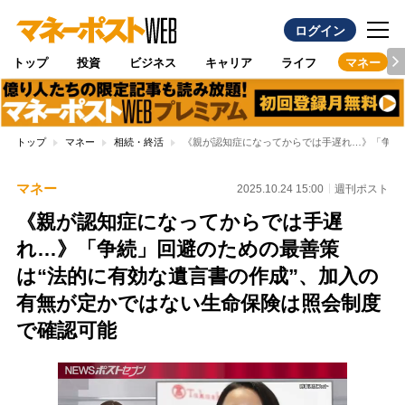
ログイン
トップ
投資
ビジネス
キャリア
ライフ
マネー
トップ
マネー
相続・終活
《親が認知症になってからでは手遅れ…》「争続
マネー
2025.10.24 15:00
週刊ポスト
《親が認知症になってからでは手遅
れ…》「争続」回避のための最善策
は“法的に有効な遺言書の作成”、加入の
有無が定かではない生命保険は照会制度
で確認可能