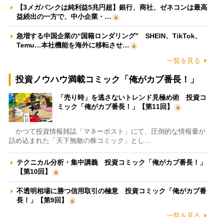
【3メガバンクは純利益5兆円超】銀行、商社、ゼネコンは最高
益続出の一方で、中小企業・…
急増する中国企業の“国籍ロンダリング” SHEIN、TikTok、
Temu…本社機能を海外に移転させ…
一覧を見る
投資ノウハウ満載コミック「俺がカブ番長！」
「売り時」を逃さないトレンド見極め術 投資コ
ミック「俺がカブ番長！」【第11回】
かつて投資情報雑誌「マネーポスト」にて、圧倒的な情報量が
詰め込まれた「天下無敵の株コミック」とし…
テクニカル分析・集中講義 投資コミック「俺がカブ番長！」
【第10回】
不透明相場に勝つ信用取引の極意 投資コミック「俺がカブ番
長！」【第9回】
一覧を見る