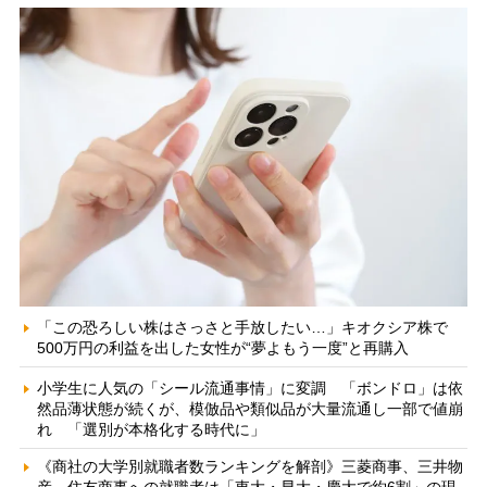
「この恐ろしい株はさっさと手放したい…」キオクシア株で
500万円の利益を出した女性が“夢よもう一度”と再購入
小学生に人気の「シール流通事情」に変調 「ボンドロ」は依
然品薄状態が続くが、模倣品や類似品が大量流通し一部で値崩
れ 「選別が本格化する時代に」
《商社の大学別就職者数ランキングを解剖》三菱商事、三井物
産、住友商事への就職者は「東大・早大・慶大で約6割」の現