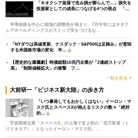
「キオクシア急落で含み損が膨らんで…」損失を
投資家としての成長につなげる4つの視点 「…
半導体株を中心に相場の調整色が強まり、7月中旬にはキオク
シアホールディングスがストップ安をつけるな…
「NYダウは高値更新、ナスダック・S&P500は足踏み」が意味
する米国株市場の変化 半…
【歴史的な爆騰劇】時価総額10兆円企業が「2連続ストップ
高」「制限値幅拡大」の衝撃 フ…
一覧を見る
大前研一「ビジネス新大陸」の歩き方
「いつ暴発してもおかしくはない」イーロン・マ
スク氏とスペースXが抱えるリスクの数々「絶対
的…
宇宙開発企業「スペースX」の上場で史上初の「兆万長者（ト
リリオネア）」となったイーロン・マスク氏。…