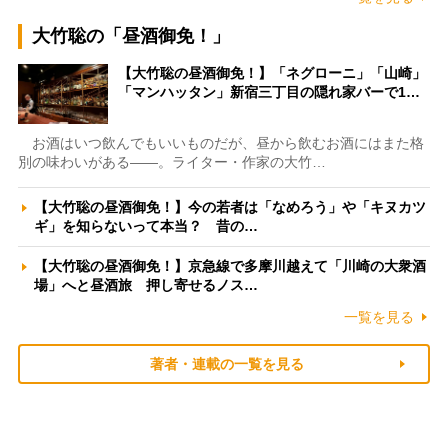
大竹聡の「昼酒御免！」
【大竹聡の昼酒御免！】「ネグローニ」「山崎」
「マンハッタン」新宿三丁目の隠れ家バーで1…
お酒はいつ飲んでもいいものだが、昼から飲むお酒にはまた格
別の味わいがある――。ライター・作家の大竹…
【大竹聡の昼酒御免！】今の若者は「なめろう」や「キヌカツ
ギ」を知らないって本当？ 昔の…
【大竹聡の昼酒御免！】京急線で多摩川越えて「川崎の大衆酒
場」へと昼酒旅 押し寄せるノス…
一覧を見る
著者・連載の一覧を見る