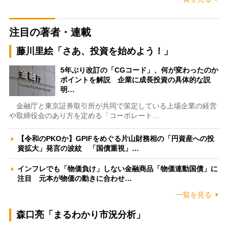
注目の著者・連載
藤川里絵「さあ、投資を始めよう！」
5年ぶり改訂の「CGコード」、何が変わったのか
ポイントを解説 企業に成長投資の具体的な説
明…
金融庁と東京証券取引所が共同で策定している上場企業の経営
や取締役会のあり方を定める「コーポレート…
【令和のPKOか】GPIFをめぐる片山財務相の「円資産への投
資拡大」発言の波紋 「国債重視」…
インフレでも「物価負け」しない金融商品「物価連動国債」に
注目 元本が物価の動きに合わせ…
一覧を見る
森口亮「まるわかり市況分析」