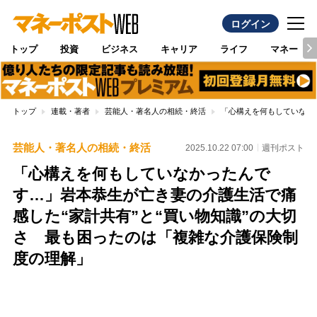
ログイン
トップ
投資
ビジネス
キャリア
ライフ
マネー
トップ
連載・著者
芸能人・著名人の相続・終活
「心構えを何もしていなか
芸能人・著名人の相続・終活
2025.10.22 07:00
週刊ポスト
「心構えを何もしていなかったんで
す…」岩本恭生が亡き妻の介護生活で痛
感した“家計共有”と“買い物知識”の大切
さ 最も困ったのは「複雑な介護保険制
度の理解」
Loaded
:
100.00%
/
Unmute