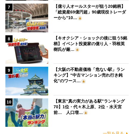
【億り人オールスターが狙う20銘柄】
7
「総資産69億円超」90歳現役トレーダ
ーから“10…
【キオクシア・ショックの後に狙う5銘
8
柄】イベント投資家の億り人・羽根英
樹氏が厳…
【大阪の不動産価格「危ない駅」ラン
9
キング】“中古マンション売れ行き鈍
化”のワース…
【東京“真の実力がある駅”ランキング
10
70】1位・代々木上原、2位・水天宮
前… 人口増…
一覧を見る