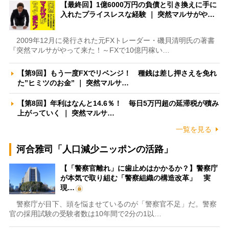
【最終回】1億6000万円の負債と引き換えに手に
入れたプライスレスな経験 ｜ 突然マルサがや…
2009年12月に発行された元FXトレーダー・磯貝清明氏の著書
『突然マルサがやって来た！～FXで10億円稼い…
【第9回】もう一度FXでリベンジ！ 種銭は差し押さえを免れ
た”ヒミツのお金” ｜ 突然マルサ…
【第8回】年利はなんと14.6％！ 毎日5万円超の延滞税が積み
上がっていく ｜ 突然マルサ…
一覧を見る
河合雅司「人口減少ニッポンの活路」
【「警察官離れ」に歯止めはかかるか？】警察庁
が本気で取り組む「警察組織の構造改革」 実
現…
警察庁が目下、頭を悩ませているのが「警察官不足」だ。警察
官の採用試験の受験者数は10年間で2分の1以…