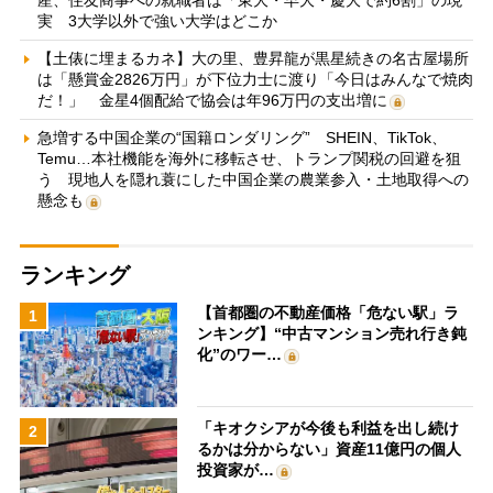
実 3大学以外で強い大学はどこか
【土俵に埋まるカネ】大の里、豊昇龍が黒星続きの名古屋場所
は「懸賞金2826万円」が下位力士に渡り「今日はみんなで焼肉
だ！」 金星4個配給で協会は年96万円の支出増に
急増する中国企業の“国籍ロンダリング” SHEIN、TikTok、
Temu…本社機能を海外に移転させ、トランプ関税の回避を狙
う 現地人を隠れ蓑にした中国企業の農業参入・土地取得への
懸念も
ランキング
【首都圏の不動産価格「危ない駅」ラ
1
ンキング】“中古マンション売れ行き鈍
化”のワー…
「キオクシアが今後も利益を出し続け
2
るかは分からない」資産11億円の個人
投資家が…