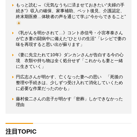
もっと読む→《元気なうちに済ませておきたい“夫婦の手
続き”》収入の確保、家事補助、ペット後見、介護認定、
終末期医療…体験者の声を通じて学ぶ“今からできること”
《乳がんを明かされて…》コント赤信号・小宮孝泰さん
が亡き妻の闘病中に備えた“ひとりの生活”「レシピで妻の
味を再現すると思い出が蘇ります」
《妻に先立たれて10年》ダンカンさんが告白する今の心
境 衣類や持ち物は全く処分せず「これからも妻と一緒
に生きていく」
円広志さんが明かす、亡くなった妻への思い 「死後の
整理や手続きは、少しずつ受け入れて消化していくため
に必要な作業だったのかも」
藤村俊二さんの息子が明かす「密葬」しかできなかった
理由
注目TOPIC