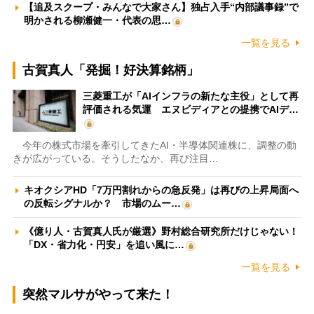
【追及スクープ・みんなで大家さん】独占入手“内部議事録”で
明かされる柳瀬健一・代表の思…
一覧を見る
古賀真人「発掘！好決算銘柄」
三菱重工が「AIインフラの新たな主役」として再
評価される気運 エヌビディアとの提携でAIデ…
今年の株式市場を牽引してきたAI・半導体関連株に、調整の動
きが広がっている。そうしたなか、再び注目…
キオクシアHD「7万円割れからの急反発」は再びの上昇局面へ
の反転シグナルか？ 市場のムー…
《億り人・古賀真人氏が厳選》野村総合研究所だけじゃない！
「DX・省力化・円安」を追い風に…
一覧を見る
突然マルサがやって来た！