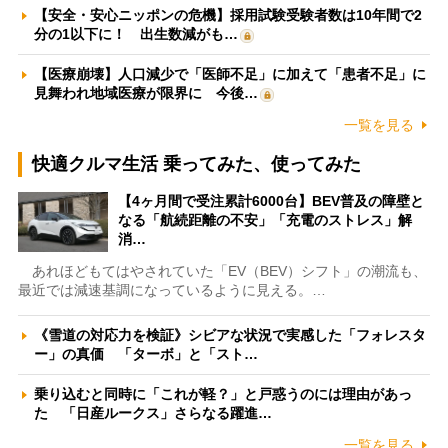
【安全・安心ニッポンの危機】採用試験受験者数は10年間で2
分の1以下に！ 出生数減がも…
【医療崩壊】人口減少で「医師不足」に加えて「患者不足」に
見舞われ地域医療が限界に 今後…
一覧を見る
快適クルマ生活 乗ってみた、使ってみた
【4ヶ月間で受注累計6000台】BEV普及の障壁と
なる「航続距離の不安」「充電のストレス」解
消…
あれほどもてはやされていた「EV（BEV）シフト」の潮流も、
最近では減速基調になっているように見える。…
《雪道の対応力を検証》シビアな状況で実感した「フォレスタ
ー」の真価 「ターボ」と「スト…
乗り込むと同時に「これが軽？」と戸惑うのには理由があっ
た 「日産ルークス」さらなる躍進…
一覧を見る