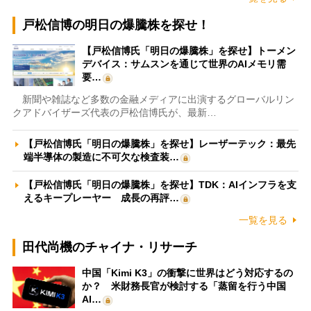
戸松信博の明日の爆騰株を探せ！
【戸松信博氏「明日の爆騰株」を探せ】トーメン
デバイス：サムスンを通じて世界のAIメモリ需
要…
新聞や雑誌など多数の金融メディアに出演するグローバルリン
クアドバイザーズ代表の戸松信博氏が、最新…
【戸松信博氏「明日の爆騰株」を探せ】レーザーテック：最先
端半導体の製造に不可欠な検査装…
【戸松信博氏「明日の爆騰株」を探せ】TDK：AIインフラを支
えるキープレーヤー 成長の再評…
一覧を見る
田代尚機のチャイナ・リサーチ
中国「Kimi K3」の衝撃に世界はどう対応するの
か？ 米財務長官が検討する「蒸留を行う中国
AI…