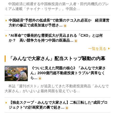
中国経済に精通する中国株投資の第一人者・田代尚機氏のプレ
ミアム連載「チャイナ・リサーチ」。中国企…
中国経済“予想外の低成長”で政策のテコ入れ必至か 経済運営
方針の修正で成長加速が予想さ…
“AI革命”で爆発的な需要拡大が見込まれる「CXO」とは何
か？ 高い競争力を持つ中国の医薬品…
一覧を見る
「みんなで大家さん」配当ストップ騒動の内幕
《ついに見えた問題の核心》「みんなで大家さ
ん」2000億円超不動産投資トラブル“異常なく
ら…
本誌『週刊ポスト』が追及してきた不動産投資商品「みんなで
大家さん」がいよいよ最終局面を迎えている…
【独走スクープ・みんなで大家さん】二転三転した“成田プロ
ジェクト”の計画変更の裏で起き…