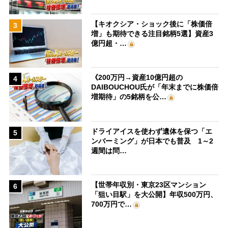
【キオクシア・ショック後に「株価倍
3
増」も期待できる注目銘柄5選】資産3
億円超・…
《200万円→資産10億円超の
4
DAIBOUCHOU氏が「年末までに株価倍
増期待」の5銘柄を公…
ドライアイスを使わず遺体を保つ「エ
5
ンバーミング」が日本でも普及 1～2
週間は問…
【世帯年収別・東京23区マンション
6
「狙い目駅」を大公開】年収500万円、
700万円で…