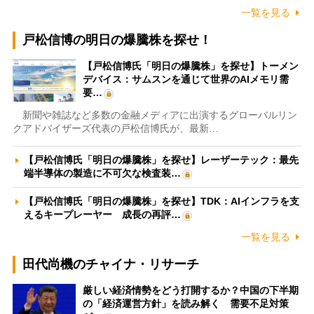
一覧を見る
戸松信博の明日の爆騰株を探せ！
【戸松信博氏「明日の爆騰株」を探せ】トーメン
デバイス：サムスンを通じて世界のAIメモリ需
要…
新聞や雑誌など多数の金融メディアに出演するグローバルリン
クアドバイザーズ代表の戸松信博氏が、最新…
【戸松信博氏「明日の爆騰株」を探せ】レーザーテック：最先
端半導体の製造に不可欠な検査装…
【戸松信博氏「明日の爆騰株」を探せ】TDK：AIインフラを支
えるキープレーヤー 成長の再評…
一覧を見る
田代尚機のチャイナ・リサーチ
厳しい経済情勢をどう打開するか？中国の下半期
の「経済運営方針」を読み解く 需要不足対策