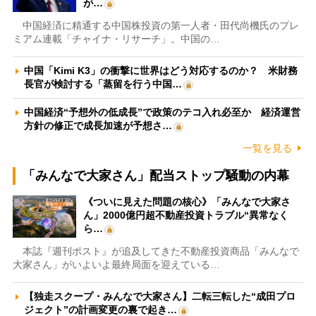
が…
中国経済に精通する中国株投資の第一人者・田代尚機氏のプレ
ミアム連載「チャイナ・リサーチ」。中国の…
中国「Kimi K3」の衝撃に世界はどう対応するのか？ 米財務
長官が検討する「蒸留を行う中国…
中国経済“予想外の低成長”で政策のテコ入れ必至か 経済運営
方針の修正で成長加速が予想さ…
一覧を見る
「みんなで大家さん」配当ストップ騒動の内幕
《ついに見えた問題の核心》「みんなで大家さ
ん」2000億円超不動産投資トラブル“異常なく
ら…
本誌『週刊ポスト』が追及してきた不動産投資商品「みんなで
大家さん」がいよいよ最終局面を迎えている…
【独走スクープ・みんなで大家さん】二転三転した“成田プロ
ジェクト”の計画変更の裏で起き…