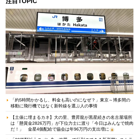
注目TOPIC
「約5時間かかるし、料金も高いのになぜ？」東京～博多間の
移動に飛行機ではなく新幹線を選ぶ人の事情
【土俵に埋まるカネ】大の里、豊昇龍が黒星続きの名古屋場所
は「懸賞金2826万円」が下位力士に渡り「今日はみんなで焼肉
だ！」 金星4個配給で協会は年96万円の支出増に