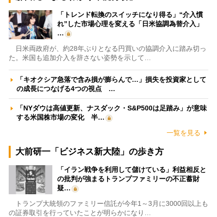
「トレンド転換のスイッチになり得る」“介入慣
れ”した市場心理を変える「日米協調為替介入」
…
日米両政府が、約28年ぶりとなる円買いの協調介入に踏み切っ
た。米国も追加介入を辞さない姿勢を示して…
「キオクシア急落で含み損が膨らんで…」損失を投資家として
の成長につなげる4つの視点 …
「NYダウは高値更新、ナスダック・S&P500は足踏み」が意味
する米国株市場の変化 半…
一覧を見る
大前研一「ビジネス新大陸」の歩き方
「イラン戦争を利用して儲けている」利益相反と
の批判が強まるトランプファミリーの不正蓄財
疑…
トランプ大統領のファミリー信託が今年1～3月に3000回以上も
の証券取引を行っていたことが明らかになり…