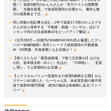
開！》資産9億円のかんちさんが「学力テストの国際展
開」「太陽光発電」で急成長期待の企業から、優待も魅
力の成長株まで注…
同じ特集の別記事を読む→2年で資産17.5倍のかぶカブキ
さんが自ら保有する「不動産・創薬・コンサル」ほかラ
ンキング内の注目成長株10をピックアップ解説
《元手200万→10億円のDAIBOUCHOU氏が厳選したテン
バガー候補5銘柄》高市トレードで成長期待の不動産株、
AI・DX関連、外食産業にもお宝株が！
【億り人たちが「最高値相場」で狙う注目株14】なのな
の氏、坂本慎太郎（Bコミ）氏ほか、「TOB狙い」「見直
し買い」で上昇期待のお宝株
【シクリカルバリュー投資向きの有望5銘柄を公開】がん
ステージ4の億り人・たーちゃん氏、余命宣告後の集中投
資で資産80億円突破 成功の秘訣は各銘柄にある“ストー
リー”