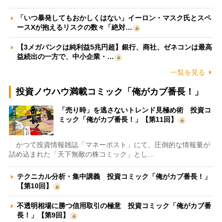
「いつ暴発してもおかしくはない」イーロン・マスク氏とスペ
ースXが抱えるリスクの数々「絶対…
【3メガバンクは純利益5兆円超】銀行、商社、ゼネコンは最高
益続出の一方で、中小企業・…
一覧を見る
投資ノウハウ満載コミック「俺がカブ番長！」
「売り時」を逃さないトレンド見極め術 投資コ
ミック「俺がカブ番長！」【第11回】
かつて投資情報雑誌「マネーポスト」にて、圧倒的な情報量が
詰め込まれた「天下無敵の株コミック」とし…
テクニカル分析・集中講義 投資コミック「俺がカブ番長！」
【第10回】
不透明相場に勝つ信用取引の極意 投資コミック「俺がカブ番
長！」【第9回】