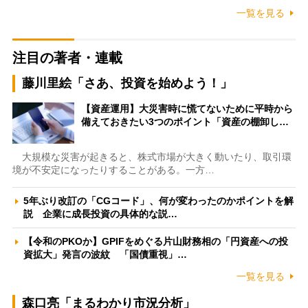
一覧を見る
注目の著者・連載
藤川里絵「さあ、投資を始めよう！」
【資産運用】大災害時に慌てないために平時から
備えておきたい3つのポイント「資産の棚卸し…
大規模な災害が起きると、株式市場が大きく動いたり、取引環
境が不安定になったりすることがある。一方…
5年ぶり改訂の「CGコード」、何が変わったのかポイントを解
説 企業に成長投資の具体的な説…
【令和のPKOか】GPIFをめぐる片山財務相の「円資産への投
資拡大」発言の波紋 「国債重視」…
一覧を見る
森口亮「まるわかり市況分析」