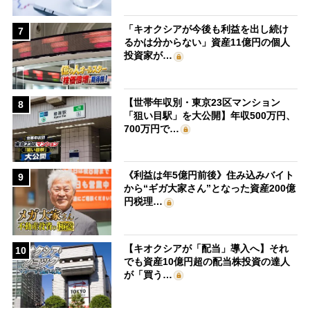
「キオクシアが今後も利益を出し続け
7
るかは分からない」資産11億円の個人
投資家が…
【世帯年収別・東京23区マンション
8
「狙い目駅」を大公開】年収500万円、
700万円で…
《利益は年5億円前後》住み込みバイト
9
から“ギガ大家さん”となった資産200億
円税理…
【キオクシアが「配当」導入へ】それ
10
でも資産10億円超の配当株投資の達人
が「買う…