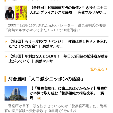
【最終回】1億6000万円の負債と引き換えに手に
入れたプライスレスな経験 ｜ 突然マルサがや…
2009年12月に発行された元FXトレーダー・磯貝清明氏の著書
『突然マルサがやって来た！～FXで10億円稼い…
【第9回】もう一度FXでリベンジ！ 種銭は差し押さえを免れ
た”ヒミツのお金” ｜ 突然マルサ…
【第8回】年利はなんと14.6％！ 毎日5万円超の延滞税が積み
上がっていく ｜ 突然マルサ…
一覧を見る
河合雅司「人口減少ニッポンの活路」
【「警察官離れ」に歯止めはかかるか？】警察庁
が本気で取り組む「警察組織の構造改革」 実
現…
警察庁が目下、頭を悩ませているのが「警察官不足」だ。警察
官の採用試験の受験者数は10年間で2分の1以…