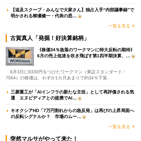
【追及スクープ・みんなで大家さん】独占入手“内部議事録”で
明かされる柳瀬健一・代表の思…
一覧を見る
古賀真人「発掘！好決算銘柄」
《株価34％急落のワークマンに特大反転の期待》
6月の売上低迷を吹き飛ばす第1四半期決算、…
6月3日に8330円をつけたワークマン（東証スタンダード・
7564）の株価は、わずか1カ月あまりで約34％下落…
三菱重工が「AIインフラの新たな主役」として再評価される気
運 エヌビディアとの提携でAI…
キオクシアHD「7万円割れからの急反発」は再びの上昇局面へ
の反転シグナルか？ 市場のムー…
一覧を見る
突然マルサがやって来た！