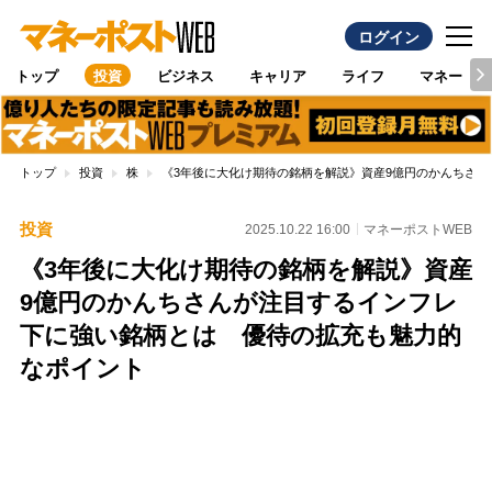
ログイン
トップ
投資
ビジネス
キャリア
ライフ
マネー
トップ
投資
株
《3年後に大化け期待の銘柄を解説》資産9億円のかんちさ
投資
2025.10.22 16:00
マネーポストWEB
《3年後に大化け期待の銘柄を解説》資産
9億円のかんちさんが注目するインフレ
下に強い銘柄とは 優待の拡充も魅力的
なポイント
Loaded
:
100.00%
/
Unmute