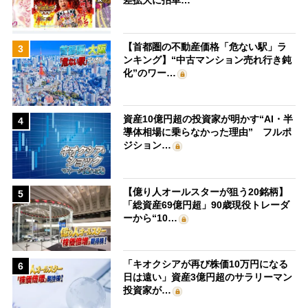
差拡大に拍車…
【首都圏の不動産価格「危ない駅」ラ
3
ンキング】“中古マンション売れ行き鈍
化”のワー…
資産10億円超の投資家が明かす“AI・半
4
導体相場に乗らなかった理由” フルポ
ジション…
【億り人オールスターが狙う20銘柄】
5
「総資産69億円超」90歳現役トレーダ
ーから“10…
「キオクシアが再び株価10万円になる
6
日は遠い」資産3億円超のサラリーマン
投資家が…