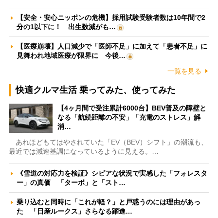
【安全・安心ニッポンの危機】採用試験受験者数は10年間で2
分の1以下に！ 出生数減がも…
【医療崩壊】人口減少で「医師不足」に加えて「患者不足」に
見舞われ地域医療が限界に 今後…
一覧を見る
快適クルマ生活 乗ってみた、使ってみた
【4ヶ月間で受注累計6000台】BEV普及の障壁と
なる「航続距離の不安」「充電のストレス」解
消…
あれほどもてはやされていた「EV（BEV）シフト」の潮流も、
最近では減速基調になっているように見える。…
《雪道の対応力を検証》シビアな状況で実感した「フォレスタ
ー」の真価 「ターボ」と「スト…
乗り込むと同時に「これが軽？」と戸惑うのには理由があっ
た 「日産ルークス」さらなる躍進…