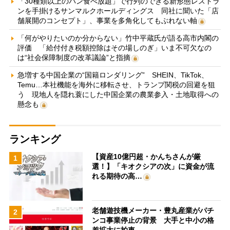
「30種類以上のパン食べ放題」で行列のできる新形態レストラ
ンを手掛けるサンマルクホールディングス 同社に聞いた「店
舗展開のコンセプト」、事業を多角化してもぶれない軸
「何がやりたいのか分からない」竹中平蔵氏が語る高市内閣の
評価 「給付付き税額控除はその場しのぎ」いま不可欠なの
は“社会保障制度の改革議論”と指摘
急増する中国企業の“国籍ロンダリング” SHEIN、TikTok、
Temu…本社機能を海外に移転させ、トランプ関税の回避を狙
う 現地人を隠れ蓑にした中国企業の農業参入・土地取得への
懸念も
ランキング
【資産10億円超・かんちさんが厳
1
選！】「キオクシアの次」に資金が流
れる期待の高…
老舗遊技機メーカー・豊丸産業がパチ
2
ンコ事業停止の背景 大手と中小の格