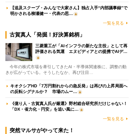
【追及スクープ・みんなで大家さん】独占入手“内部議事録”で
明かされる柳瀬健一・代表の思…
一覧を見る
古賀真人「発掘！好決算銘柄」
三菱重工が「AIインフラの新たな主役」として再
評価される気運 エヌビディアとの提携でAIデ…
今年の株式市場を牽引してきたAI・半導体関連株に、調整の動
きが広がっている。そうしたなか、再び注目…
キオクシアHD「7万円割れからの急反発」は再びの上昇局面へ
の反転シグナルか？ 市場のムー…
《億り人・古賀真人氏が厳選》野村総合研究所だけじゃない！
「DX・省力化・円安」を追い風に…
一覧を見る
突然マルサがやって来た！