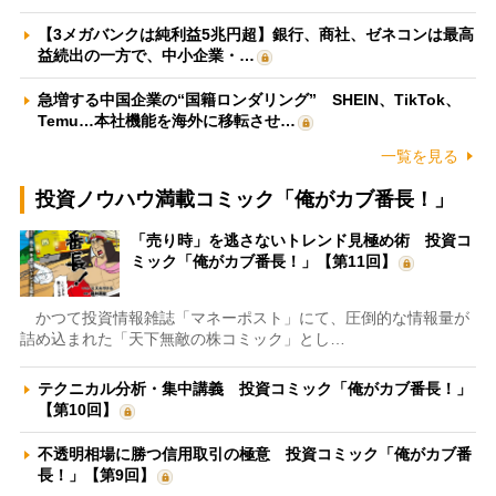
【3メガバンクは純利益5兆円超】銀行、商社、ゼネコンは最高
益続出の一方で、中小企業・…
急増する中国企業の“国籍ロンダリング” SHEIN、TikTok、
Temu…本社機能を海外に移転させ…
一覧を見る
投資ノウハウ満載コミック「俺がカブ番長！」
「売り時」を逃さないトレンド見極め術 投資コ
ミック「俺がカブ番長！」【第11回】
かつて投資情報雑誌「マネーポスト」にて、圧倒的な情報量が
詰め込まれた「天下無敵の株コミック」とし…
テクニカル分析・集中講義 投資コミック「俺がカブ番長！」
【第10回】
不透明相場に勝つ信用取引の極意 投資コミック「俺がカブ番
長！」【第9回】