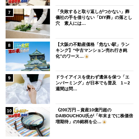
「失敗すると取り返しがつかない」葬
7
儀社の手を借りない「DIY葬」の落とし
穴 素人には…
【大阪の不動産価格「危ない駅」ラン
8
キング】“中古マンション売れ行き鈍
化”のワース…
ドライアイスを使わず遺体を保つ「エ
9
ンバーミング」が日本でも普及 1～2
週間は問…
《200万円→資産10億円超の
10
DAIBOUCHOU氏が「年末までに株価倍
増期待」の5銘柄を公…