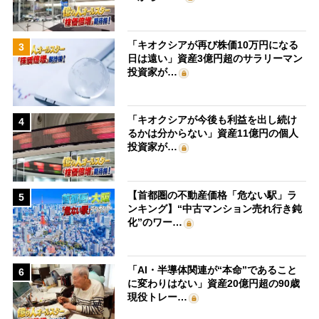
「キオクシアが再び株価10万円になる
3
日は遠い」資産3億円超のサラリーマン
投資家が…
「キオクシアが今後も利益を出し続け
4
るかは分からない」資産11億円の個人
投資家が…
【首都圏の不動産価格「危ない駅」ラ
5
ンキング】“中古マンション売れ行き鈍
化”のワー…
「AI・半導体関連が“本命”であること
6
に変わりはない」資産20億円超の90歳
現役トレー…