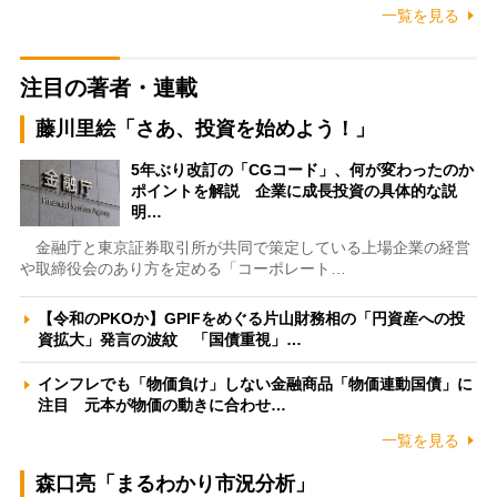
一覧を見る
注目の著者・連載
藤川里絵「さあ、投資を始めよう！」
5年ぶり改訂の「CGコード」、何が変わったのか
ポイントを解説 企業に成長投資の具体的な説
明…
金融庁と東京証券取引所が共同で策定している上場企業の経営
や取締役会のあり方を定める「コーポレート…
【令和のPKOか】GPIFをめぐる片山財務相の「円資産への投
資拡大」発言の波紋 「国債重視」…
インフレでも「物価負け」しない金融商品「物価連動国債」に
注目 元本が物価の動きに合わせ…
一覧を見る
森口亮「まるわかり市況分析」