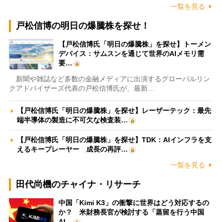
一覧を見る
戸松信博の明日の爆騰株を探せ！
【戸松信博氏「明日の爆騰株」を探せ】トーメン
デバイス：サムスンを通じて世界のAIメモリ需
要…
新聞や雑誌など多数の金融メディアに出演するグローバルリン
クアドバイザーズ代表の戸松信博氏が、最新…
【戸松信博氏「明日の爆騰株」を探せ】レーザーテック：最先
端半導体の製造に不可欠な検査装…
【戸松信博氏「明日の爆騰株」を探せ】TDK：AIインフラを支
えるキープレーヤー 成長の再評…
一覧を見る
田代尚機のチャイナ・リサーチ
中国「Kimi K3」の衝撃に世界はどう対応するの
か？ 米財務長官が検討する「蒸留を行う中国
AI…