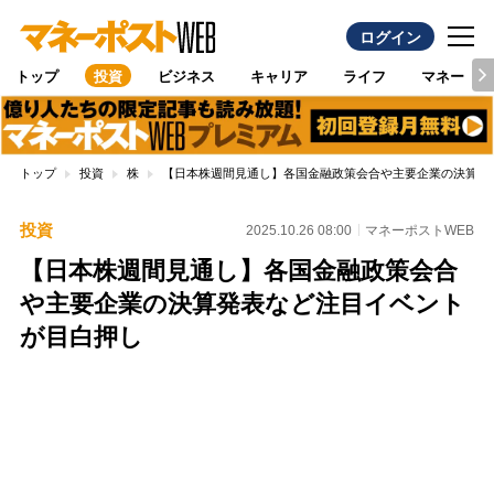
ログイン
トップ
投資
ビジネス
キャリア
ライフ
マネー
トップ
投資
株
【日本株週間見通し】各国金融政策会合や主要企業の決算発
投資
2025.10.26 08:00
マネーポストWEB
【日本株週間見通し】各国金融政策会合
や主要企業の決算発表など注目イベント
が目白押し
Loaded
:
100.00%
/
Unmute