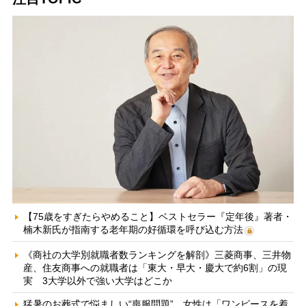
【75歳をすぎたらやめること】ベストセラー『定年後』著者・
楠木新氏が指南する老年期の好循環を呼び込む方法
《商社の大学別就職者数ランキングを解剖》三菱商事、三井物
産、住友商事への就職者は「東大・早大・慶大で約6割」の現
実 3大学以外で強い大学はどこか
猛暑のお葬式で悩ましい“喪服問題” 女性は「ワンピースを着