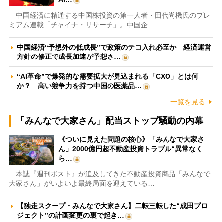
中国経済に精通する中国株投資の第一人者・田代尚機氏のプレ
ミアム連載「チャイナ・リサーチ」。中国企…
中国経済“予想外の低成長”で政策のテコ入れ必至か 経済運営
方針の修正で成長加速が予想さ…
“AI革命”で爆発的な需要拡大が見込まれる「CXO」とは何
か？ 高い競争力を持つ中国の医薬品…
一覧を見る
「みんなで大家さん」配当ストップ騒動の内幕
《ついに見えた問題の核心》「みんなで大家さ
ん」2000億円超不動産投資トラブル“異常なく
ら…
本誌『週刊ポスト』が追及してきた不動産投資商品「みんなで
大家さん」がいよいよ最終局面を迎えている…
【独走スクープ・みんなで大家さん】二転三転した“成田プロ
ジェクト”の計画変更の裏で起き…