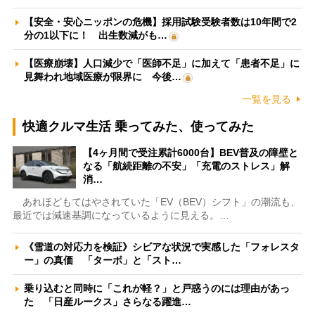
【安全・安心ニッポンの危機】採用試験受験者数は10年間で2
分の1以下に！ 出生数減がも…
【医療崩壊】人口減少で「医師不足」に加えて「患者不足」に
見舞われ地域医療が限界に 今後…
一覧を見る
快適クルマ生活 乗ってみた、使ってみた
【4ヶ月間で受注累計6000台】BEV普及の障壁と
なる「航続距離の不安」「充電のストレス」解
消…
あれほどもてはやされていた「EV（BEV）シフト」の潮流も、
最近では減速基調になっているように見える。…
《雪道の対応力を検証》シビアな状況で実感した「フォレスタ
ー」の真価 「ターボ」と「スト…
乗り込むと同時に「これが軽？」と戸惑うのには理由があっ
た 「日産ルークス」さらなる躍進…