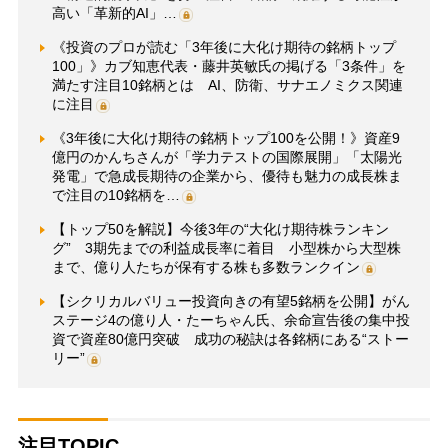
高い「革新的AI」…
《投資のプロが読む「3年後に大化け期待の銘柄トップ
100」》カブ知恵代表・藤井英敏氏の掲げる「3条件」を
満たす注目10銘柄とは AI、防衛、サナエノミクス関連
に注目
《3年後に大化け期待の銘柄トップ100を公開！》資産9
億円のかんちさんが「学力テストの国際展開」「太陽光
発電」で急成長期待の企業から、優待も魅力の成長株ま
で注目の10銘柄を…
【トップ50を解説】今後3年の“大化け期待株ランキン
グ” 3期先までの利益成長率に着目 小型株から大型株
まで、億り人たちが保有する株も多数ランクイン
【シクリカルバリュー投資向きの有望5銘柄を公開】がん
ステージ4の億り人・たーちゃん氏、余命宣告後の集中投
資で資産80億円突破 成功の秘訣は各銘柄にある“ストー
リー”
注目TOPIC