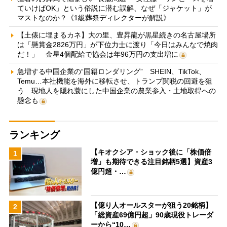
ていけばOK」という俗説に潜む誤解、なぜ「ジャケット」が
マストなのか？《1級葬祭ディレクターが解説》
【土俵に埋まるカネ】大の里、豊昇龍が黒星続きの名古屋場所
は「懸賞金2826万円」が下位力士に渡り「今日はみんなで焼肉
だ！」 金星4個配給で協会は年96万円の支出増に
急増する中国企業の“国籍ロンダリング” SHEIN、TikTok、
Temu…本社機能を海外に移転させ、トランプ関税の回避を狙
う 現地人を隠れ蓑にした中国企業の農業参入・土地取得への
懸念も
ランキング
【キオクシア・ショック後に「株価倍
1
増」も期待できる注目銘柄5選】資産3
億円超・…
【億り人オールスターが狙う20銘柄】
2
「総資産69億円超」90歳現役トレーダ
ーから“10…