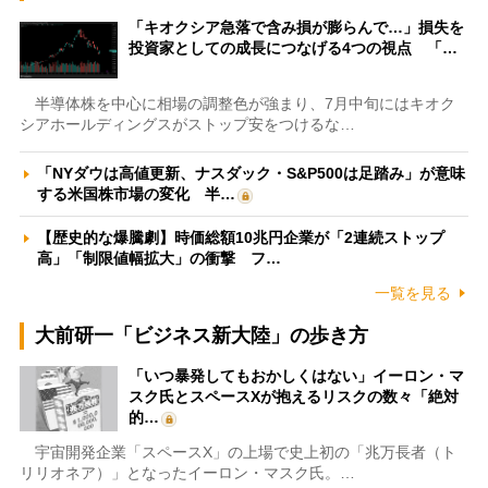
「キオクシア急落で含み損が膨らんで…」損失を
投資家としての成長につなげる4つの視点 「…
半導体株を中心に相場の調整色が強まり、7月中旬にはキオク
シアホールディングスがストップ安をつけるな…
「NYダウは高値更新、ナスダック・S&P500は足踏み」が意味
する米国株市場の変化 半…
【歴史的な爆騰劇】時価総額10兆円企業が「2連続ストップ
高」「制限値幅拡大」の衝撃 フ…
一覧を見る
大前研一「ビジネス新大陸」の歩き方
「いつ暴発してもおかしくはない」イーロン・マ
スク氏とスペースXが抱えるリスクの数々「絶対
的…
宇宙開発企業「スペースX」の上場で史上初の「兆万長者（ト
リリオネア）」となったイーロン・マスク氏。…