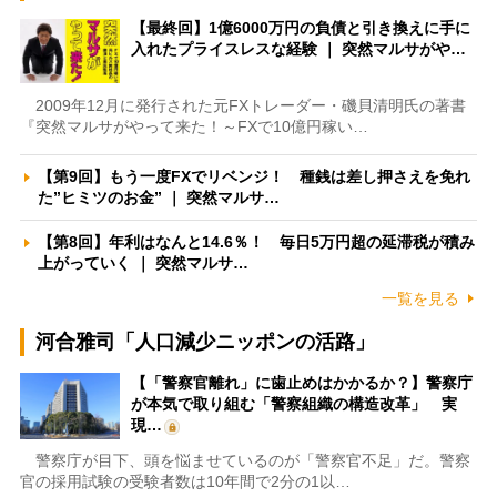
【最終回】1億6000万円の負債と引き換えに手に
入れたプライスレスな経験 ｜ 突然マルサがや…
2009年12月に発行された元FXトレーダー・磯貝清明氏の著書
『突然マルサがやって来た！～FXで10億円稼い…
【第9回】もう一度FXでリベンジ！ 種銭は差し押さえを免れ
た”ヒミツのお金” ｜ 突然マルサ…
【第8回】年利はなんと14.6％！ 毎日5万円超の延滞税が積み
上がっていく ｜ 突然マルサ…
一覧を見る
河合雅司「人口減少ニッポンの活路」
【「警察官離れ」に歯止めはかかるか？】警察庁
が本気で取り組む「警察組織の構造改革」 実
現…
警察庁が目下、頭を悩ませているのが「警察官不足」だ。警察
官の採用試験の受験者数は10年間で2分の1以…