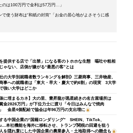
のは100万円で金利は57万円…」
ンで使う財布は“和紙の封筒”「お金の居心地がよさそうに感
を提供する店で「出禁」になる客のトホホな生態 嘔吐や粗相
じゃない、店側が嫌がる“最悪の客”とは
社の大学別就職者数ランキングを解剖》三菱商事、三井物産、
商事への就職者は「東大・早大・慶大で約6割」の現実 3大学
で強い大学はどこか
俵に埋まるカネ】大の里、豊昇龍が黒星続きの名古屋場所は
賞金2826万円」が下位力士に渡り「今日はみんなで焼肉
」 金星4個配給で協会は年96万円の支出増に
する中国企業の“国籍ロンダリング” SHEIN、TikTok、
mu…本社機能を海外に移転させ、トランプ関税の回避を狙う
人を隠れ蓑にした中国企業の農業参入・土地取得への懸念も