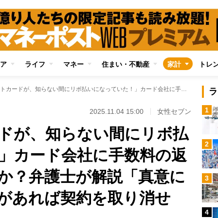
ア
ライフ
マネー
住まい・不動産
家計
トレ
「クレジットカードが、知らない間にリボ払いになっていた！」カード会社に手数料の返金請求はできるのか？弁護士が解説「真意に反する重大な錯誤があれば契約を取り消せる」
ラ
1
2025.11.04 15:00
女性セブン
ドが、知らない間にリボ払
2
」カード会社に手数料の返
か？弁護士が解説「真意に
3
があれば契約を取り消せ
4