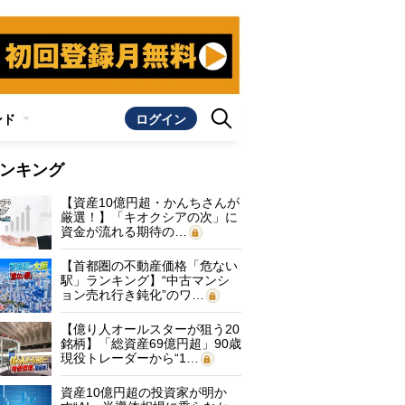
ンド
ログイン
ンキング
【資産10億円超・かんちさんが
厳選！】「キオクシアの次」に
資金が流れる期待の…
【首都圏の不動産価格「危ない
駅」ランキング】“中古マンシ
ョン売れ行き鈍化”のワ…
【億り人オールスターが狙う20
銘柄】「総資産69億円超」90歳
現役トレーダーから“1…
資産10億円超の投資家が明か