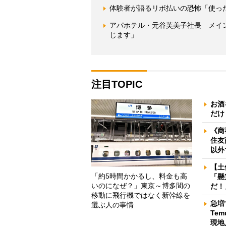
体験者が語るリボ払いの恐怖「使った
アパホテル・元谷芙美子社長 メイ
じます」
注目TOPIC
お酒
だけ
《商
住友
以外
【土
「約5時間かかるし、料金も高
「懸
いのになぜ？」東京～博多間の
だ！
移動に飛行機ではなく新幹線を
急増
選ぶ人の事情
Te
現地