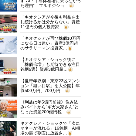
す“AI・半導体相場に乗らなかっ
た理由” フルポジショ…
「キオクシアが今後も利益を出
し続けるかは分からない」資産
11億円の個人投資家…
「キオクシアが再び株価10万円
になる日は遠い」資産3億円超
のサラリーマン投資家…
【キオクシア・ショック後に
「株価倍増」も期待できる注目
銘柄5選】資産3億円超…
【世帯年収別・東京23区マンシ
ョン「狙い目駅」を大公開】年
収500万円、700万円…
《利益は年5億円前後》住み込
みバイトから“ギガ大家さん”と
なった資産200億円税…
キオクシア・ショックで「次に
マネーが流れる」16銘柄 AI相
場の裏で割安に放置さ…