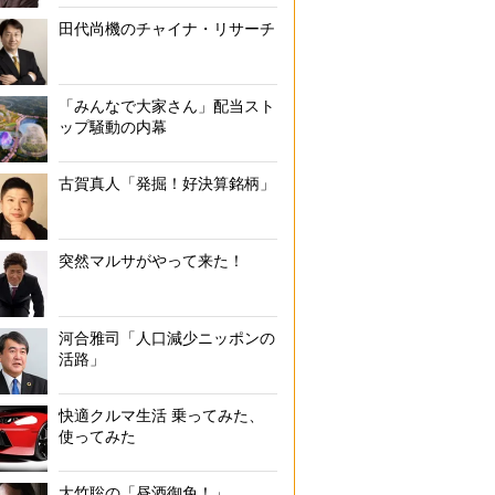
田代尚機のチャイナ・リサーチ
「みんなで大家さん」配当スト
ップ騒動の内幕
古賀真人「発掘！好決算銘柄」
突然マルサがやって来た！
河合雅司「人口減少ニッポンの
活路」
快適クルマ生活 乗ってみた、
使ってみた
大竹聡の「昼酒御免！」