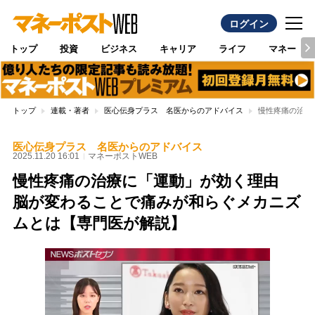
ログイン
トップ
投資
ビジネス
キャリア
ライフ
マネー
トップ
連載・著者
医心伝身プラス 名医からのアドバイス
慢性疼痛の治療
医心伝身プラス 名医からのアドバイス
2025.11.20 16:01
マネーポストWEB
慢性疼痛の治療に「運動」が効く理由
脳が変わることで痛みが和らぐメカニズ
ムとは【専門医が解説】