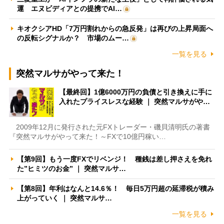
運 エヌビディアとの提携でAI…
キオクシアHD「7万円割れからの急反発」は再びの上昇局面へ
の反転シグナルか？ 市場のムー…
一覧を見る
突然マルサがやって来た！
【最終回】1億6000万円の負債と引き換えに手に
入れたプライスレスな経験 ｜ 突然マルサがや…
2009年12月に発行された元FXトレーダー・磯貝清明氏の著書
『突然マルサがやって来た！～FXで10億円稼い…
【第9回】もう一度FXでリベンジ！ 種銭は差し押さえを免れ
た”ヒミツのお金” ｜ 突然マルサ…
【第8回】年利はなんと14.6％！ 毎日5万円超の延滞税が積み
上がっていく ｜ 突然マルサ…
一覧を見る