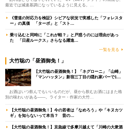
最近では減速基調になっているように見える。…
《雪道の対応力を検証》シビアな状況で実感した「フォレスタ
ー」の真価 「ターボ」と「スト…
乗り込むと同時に「これが軽？」と戸惑うのには理由があっ
た 「日産ルークス」さらなる躍進…
一覧を見る
大竹聡の「昼酒御免！」
【大竹聡の昼酒御免！】「ネグローニ」「山崎」
「マンハッタン」新宿三丁目の隠れ家バーで1…
お酒はいつ飲んでもいいものだが、昼から飲むお酒にはまた格
別の味わいがある――。ライター・作家の大竹…
【大竹聡の昼酒御免！】今の若者は「なめろう」や「キヌカツ
ギ」を知らないって本当？ 昔の…
【大竹聡の昼酒御免！】京急線で多摩川越えて「川崎の大衆酒