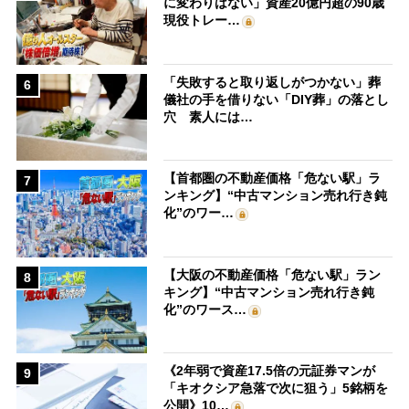
に変わりはない」資産20億円超の90歳
現役トレー…
「失敗すると取り返しがつかない」葬
6
儀社の手を借りない「DIY葬」の落とし
穴 素人には…
【首都圏の不動産価格「危ない駅」ラ
7
ンキング】“中古マンション売れ行き鈍
化”のワー…
【大阪の不動産価格「危ない駅」ラン
8
キング】“中古マンション売れ行き鈍
化”のワース…
《2年弱で資産17.5倍の元証券マンが
9
「キオクシア急落で次に狙う」5銘柄を
公開》10…