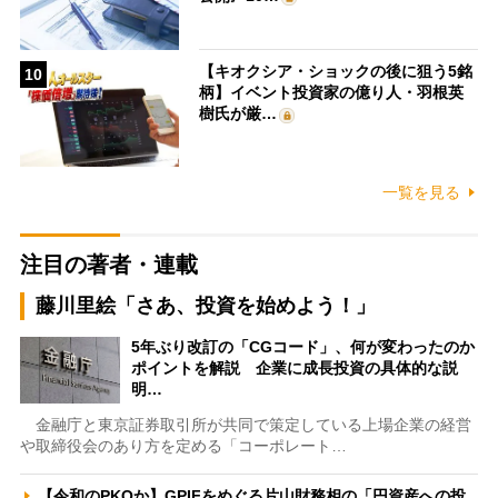
【キオクシア・ショックの後に狙う5銘
10
柄】イベント投資家の億り人・羽根英
樹氏が厳…
一覧を見る
注目の著者・連載
藤川里絵「さあ、投資を始めよう！」
5年ぶり改訂の「CGコード」、何が変わったのか
ポイントを解説 企業に成長投資の具体的な説
明…
金融庁と東京証券取引所が共同で策定している上場企業の経営
や取締役会のあり方を定める「コーポレート…
【令和のPKOか】GPIFをめぐる片山財務相の「円資産への投