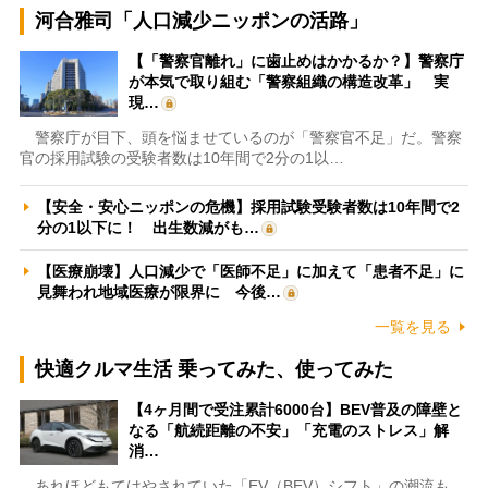
河合雅司「人口減少ニッポンの活路」
【「警察官離れ」に歯止めはかかるか？】警察庁
が本気で取り組む「警察組織の構造改革」 実
現…
警察庁が目下、頭を悩ませているのが「警察官不足」だ。警察
官の採用試験の受験者数は10年間で2分の1以…
【安全・安心ニッポンの危機】採用試験受験者数は10年間で2
分の1以下に！ 出生数減がも…
【医療崩壊】人口減少で「医師不足」に加えて「患者不足」に
見舞われ地域医療が限界に 今後…
一覧を見る
快適クルマ生活 乗ってみた、使ってみた
【4ヶ月間で受注累計6000台】BEV普及の障壁と
なる「航続距離の不安」「充電のストレス」解
消…
あれほどもてはやされていた「EV（BEV）シフト」の潮流も、