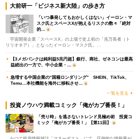
大前研一「ビジネス新大陸」の歩き方
「いつ暴発してもおかしくはない」イーロン・マ
スク氏とスペースXが抱えるリスクの数々「絶対
的…
宇宙開発企業「スペースX」の上場で史上初の「兆万長者（ト
リリオネア）」となったイーロン・マスク氏。…
【3メガバンクは純利益5兆円超】銀行、商社、ゼネコンは最高
益続出の一方で、中小企業・…
急増する中国企業の“国籍ロンダリング” SHEIN、TikTok、
Temu…本社機能を海外に移転させ…
一覧を見る
投資ノウハウ満載コミック「俺がカブ番長！」
「売り時」を逃さないトレンド見極め術 投資コ
ミック「俺がカブ番長！」【第11回】
かつて投資情報雑誌「マネーポスト」にて、圧倒的な情報量が