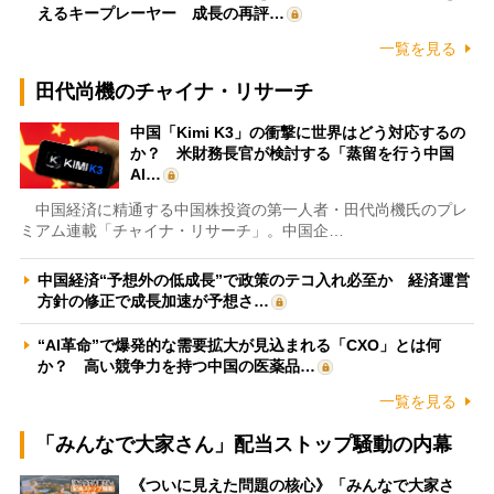
えるキープレーヤー 成長の再評…
一覧を見る
田代尚機のチャイナ・リサーチ
中国「Kimi K3」の衝撃に世界はどう対応するの
か？ 米財務長官が検討する「蒸留を行う中国
AI…
中国経済に精通する中国株投資の第一人者・田代尚機氏のプレ
ミアム連載「チャイナ・リサーチ」。中国企…
中国経済“予想外の低成長”で政策のテコ入れ必至か 経済運営
方針の修正で成長加速が予想さ…
“AI革命”で爆発的な需要拡大が見込まれる「CXO」とは何
か？ 高い競争力を持つ中国の医薬品…
一覧を見る
「みんなで大家さん」配当ストップ騒動の内幕
《ついに見えた問題の核心》「みんなで大家さ