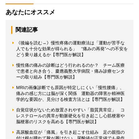
あなたにオススメ
関連記事
《後編を読む→》慢性疼痛の運動療法は「運動が苦手な
人でも十分な効果が得られる」 “痛みの再発”への不安を
どう乗り越えるか【専門医が解説】
慢性痛の痛みの診断はどう行われるのか？ チーム医療
で患者と向き合う、慶應義塾大学病院・痛み診療センタ
ーの取り組み【専門医が解説】
MRIの画像診断でも原因が特定しにくい「慢性腰痛」、
痛みの感じ方には脳が深く関係 運動器の障害か精神医
学的な要因か、見分ける検査方法とは【専門医が解説】
自覚症状がないため放置されやすい「脂質異常症」 コ
レステロールの異常が動脈硬化を引き起こし心筋梗塞や
脳梗塞のリスクを高める【専門医が解説】
高尿酸血症が「痛風」を引き起こす仕組み 足の親指の
付け根が腫れて靴が履けない…尿酸値が正常値でも発作