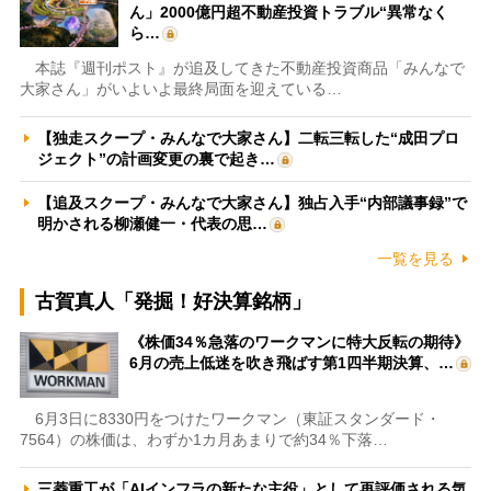
ん」2000億円超不動産投資トラブル“異常なく
ら…
本誌『週刊ポスト』が追及してきた不動産投資商品「みんなで
大家さん」がいよいよ最終局面を迎えている…
【独走スクープ・みんなで大家さん】二転三転した“成田プロ
ジェクト”の計画変更の裏で起き…
【追及スクープ・みんなで大家さん】独占入手“内部議事録”で
明かされる柳瀬健一・代表の思…
一覧を見る
古賀真人「発掘！好決算銘柄」
《株価34％急落のワークマンに特大反転の期待》
6月の売上低迷を吹き飛ばす第1四半期決算、…
6月3日に8330円をつけたワークマン（東証スタンダード・
7564）の株価は、わずか1カ月あまりで約34％下落…
三菱重工が「AIインフラの新たな主役」として再評価される気