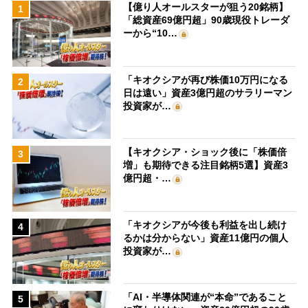
【億り人オールスターが狙う20銘柄】
1
「総資産69億円超」90歳現役トレーダ
ーから“10…
「キオクシアが再び株価10万円になる
2
日は遠い」資産3億円超のサラリーマン
投資家が…
【キオクシア・ショック後に「株価倍
3
増」も期待できる注目銘柄5選】資産3
億円超・…
「キオクシアが今後も利益を出し続け
4
るかは分からない」資産11億円の個人
投資家が…
「AI・半導体関連が“本命”であること
5