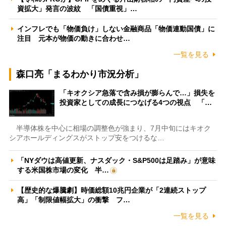
資拡大」発言の波紋 「国債重視」…
インフレでも「物価負け」しない金融商品「物価連動国債」に
注目 元本が物価の動きに合わせ…
一覧を見る
森口亮「まるわかり市況分析」
「キオクシア急落で含み損が膨らんで…」損失を
投資家としての成長につなげる4つの視点 「…
半導体株を中心に相場の調整色が強まり、7月中旬にはキオク
シアホールディングスがストップ安をつけるな…
「NYダウは高値更新、ナスダック・S&P500は足踏み」が意味
する米国株市場の変化 半…
【歴史的な爆騰劇】時価総額10兆円企業が「2連続ストップ
高」「制限値幅拡大」の衝撃 フ…
一覧を見る