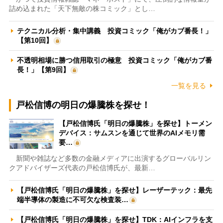
詰め込まれた「天下無敵の株コミック」とし…
テクニカル分析・集中講義 投資コミック「俺がカブ番長！」
【第10回】
不透明相場に勝つ信用取引の極意 投資コミック「俺がカブ番
長！」【第9回】
一覧を見る
戸松信博の明日の爆騰株を探せ！
【戸松信博氏「明日の爆騰株」を探せ】トーメン
デバイス：サムスンを通じて世界のAIメモリ需
要…
新聞や雑誌など多数の金融メディアに出演するグローバルリン
クアドバイザーズ代表の戸松信博氏が、最新…
【戸松信博氏「明日の爆騰株」を探せ】レーザーテック：最先
端半導体の製造に不可欠な検査装…
【戸松信博氏「明日の爆騰株」を探せ】TDK：AIインフラを支