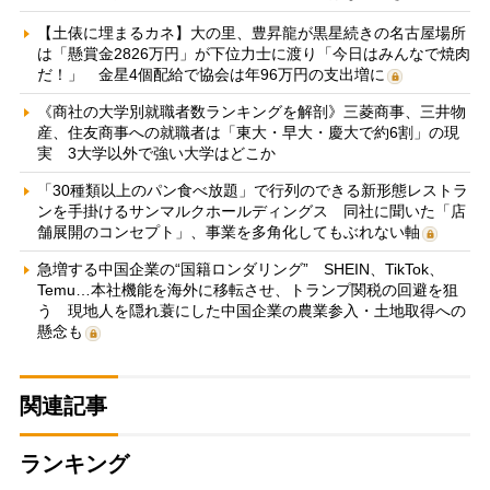
【土俵に埋まるカネ】大の里、豊昇龍が黒星続きの名古屋場所
は「懸賞金2826万円」が下位力士に渡り「今日はみんなで焼肉
だ！」 金星4個配給で協会は年96万円の支出増に
《商社の大学別就職者数ランキングを解剖》三菱商事、三井物
産、住友商事への就職者は「東大・早大・慶大で約6割」の現
実 3大学以外で強い大学はどこか
「30種類以上のパン食べ放題」で行列のできる新形態レストラ
ンを手掛けるサンマルクホールディングス 同社に聞いた「店
舗展開のコンセプト」、事業を多角化してもぶれない軸
急増する中国企業の“国籍ロンダリング” SHEIN、TikTok、
Temu…本社機能を海外に移転させ、トランプ関税の回避を狙
う 現地人を隠れ蓑にした中国企業の農業参入・土地取得への
懸念も
関連記事
ランキング