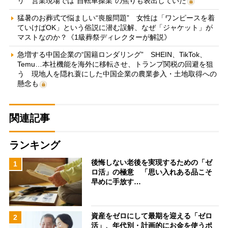
リ 営業現場では“自転車操業”の焦りも表出していた
猛暑のお葬式で悩ましい“喪服問題” 女性は「ワンピースを着
ていけばOK」という俗説に潜む誤解、なぜ「ジャケット」が
マストなのか？《1級葬祭ディレクターが解説》
急増する中国企業の“国籍ロンダリング” SHEIN、TikTok、
Temu…本社機能を海外に移転させ、トランプ関税の回避を狙
う 現地人を隠れ蓑にした中国企業の農業参入・土地取得への
懸念も
関連記事
ランキング
後悔しない老後を実現するための「ゼ
1
ロ活」の極意 「思い入れある品こそ
早めに手放す…
資産をゼロにして最期を迎える「ゼロ
2
活」、年代別・計画的にお金を使うポ