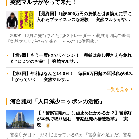
突然マルサがやって来た！
【最終回】1億6000万円の負債と引き換えに手に
入れたプライスレスな経験 ｜ 突然マルサがや…
2009年12月に発行された元FXトレーダー・磯貝清明氏の著書
『突然マルサがやって来た！～FXで10億円稼い…
【第9回】もう一度FXでリベンジ！ 種銭は差し押さえを免れ
た”ヒミツのお金” ｜ 突然マルサ…
【第8回】年利はなんと14.6％！ 毎日5万円超の延滞税が積み
上がっていく ｜ 突然マルサ…
一覧を見る
河合雅司「人口減少ニッポンの活路」
【「警察官離れ」に歯止めはかかるか？】警察庁
が本気で取り組む「警察組織の構造改革」 実
現…
警察庁が目下、頭を悩ませているのが「警察官不足」だ。警察