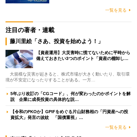
一覧を見る
注目の著者・連載
藤川里絵「さあ、投資を始めよう！」
【資産運用】大災害時に慌てないために平時から
備えておきたい3つのポイント「資産の棚卸し…
大規模な災害が起きると、株式市場が大きく動いたり、取引環
境が不安定になったりすることがある。一方…
5年ぶり改訂の「CGコード」、何が変わったのかポイントを解
説 企業に成長投資の具体的な説…
【令和のPKOか】GPIFをめぐる片山財務相の「円資産への投
資拡大」発言の波紋 「国債重視」…
一覧を見る