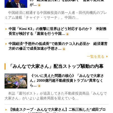
が…
中国経済に精通する中国株投資の第一人者・田代尚機氏のプレ
ミアム連載「チャイナ・リサーチ」。中国の…
中国「Kimi K3」の衝撃に世界はどう対応するのか？ 米財務
長官が検討する「蒸留を行う中国…
中国経済“予想外の低成長”で政策のテコ入れ必至か 経済運営
方針の修正で成長加速が予想さ…
一覧を見る
「みんなで大家さん」配当ストップ騒動の内幕
《ついに見えた問題の核心》「みんなで大家さ
ん」2000億円超不動産投資トラブル“異常なく
ら…
本誌『週刊ポスト』が追及してきた不動産投資商品「みんなで
大家さん」がいよいよ最終局面を迎えている…
【独走スクープ・みんなで大家さん】二転三転した“成田プロ