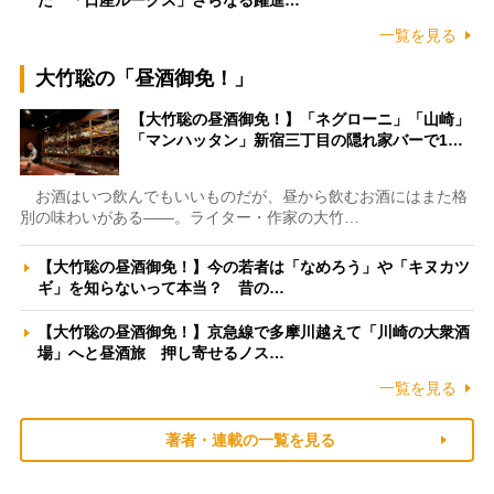
た 「日産ルークス」さらなる躍進…
一覧を見る
大竹聡の「昼酒御免！」
【大竹聡の昼酒御免！】「ネグローニ」「山崎」
「マンハッタン」新宿三丁目の隠れ家バーで1…
お酒はいつ飲んでもいいものだが、昼から飲むお酒にはまた格
別の味わいがある――。ライター・作家の大竹…
【大竹聡の昼酒御免！】今の若者は「なめろう」や「キヌカツ
ギ」を知らないって本当？ 昔の…
【大竹聡の昼酒御免！】京急線で多摩川越えて「川崎の大衆酒
場」へと昼酒旅 押し寄せるノス…
一覧を見る
著者・連載の一覧を見る