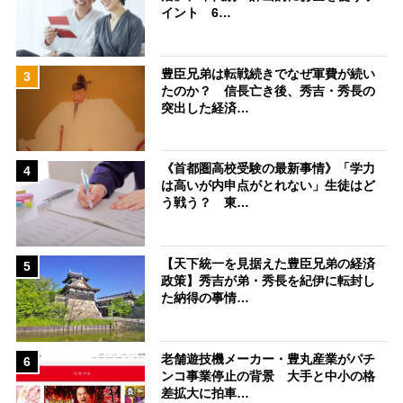
イント 6…
豊臣兄弟は転戦続きでなぜ軍費が続い
3
たのか？ 信長亡き後、秀吉・秀長の
突出した経済…
《首都圏高校受験の最新事情》「学力
4
は高いが内申点がとれない」生徒はど
う戦う？ 東…
【天下統一を見据えた豊臣兄弟の経済
5
政策】秀吉が弟・秀長を紀伊に転封し
た納得の事情…
老舗遊技機メーカー・豊丸産業がパチ
6
ンコ事業停止の背景 大手と中小の格
差拡大に拍車…