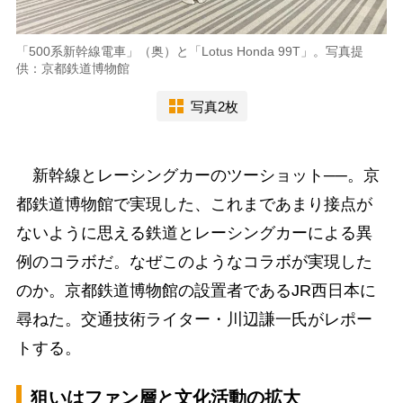
「500系新幹線電車」（奥）と「Lotus Honda 99T」。写真提
供：京都鉄道博物館
写真2枚
新幹線とレーシングカーのツーショット──。京
都鉄道博物館で実現した、これまであまり接点が
ないように思える鉄道とレーシングカーによる異
例のコラボだ。なぜこのようなコラボが実現した
のか。京都鉄道博物館の設置者であるJR西日本に
尋ねた。交通技術ライター・川辺謙一氏がレポー
トする。
狙いはファン層と文化活動の拡大