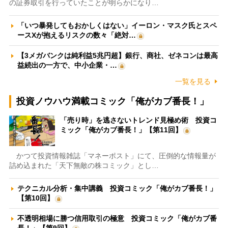
の証券取引を行っていたことが明らかになり…
「いつ暴発してもおかしくはない」イーロン・マスク氏とスペ
ースXが抱えるリスクの数々「絶対…
【3メガバンクは純利益5兆円超】銀行、商社、ゼネコンは最高
益続出の一方で、中小企業・…
一覧を見る
投資ノウハウ満載コミック「俺がカブ番長！」
「売り時」を逃さないトレンド見極め術 投資コ
ミック「俺がカブ番長！」【第11回】
かつて投資情報雑誌「マネーポスト」にて、圧倒的な情報量が
詰め込まれた「天下無敵の株コミック」とし…
テクニカル分析・集中講義 投資コミック「俺がカブ番長！」
【第10回】
不透明相場に勝つ信用取引の極意 投資コミック「俺がカブ番