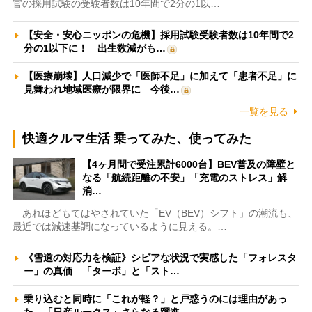
官の採用試験の受験者数は10年間で2分の1以…
【安全・安心ニッポンの危機】採用試験受験者数は10年間で2
分の1以下に！ 出生数減がも…
【医療崩壊】人口減少で「医師不足」に加えて「患者不足」に
見舞われ地域医療が限界に 今後…
一覧を見る
快適クルマ生活 乗ってみた、使ってみた
【4ヶ月間で受注累計6000台】BEV普及の障壁と
なる「航続距離の不安」「充電のストレス」解
消…
あれほどもてはやされていた「EV（BEV）シフト」の潮流も、
最近では減速基調になっているように見える。…
《雪道の対応力を検証》シビアな状況で実感した「フォレスタ
ー」の真価 「ターボ」と「スト…
乗り込むと同時に「これが軽？」と戸惑うのには理由があっ