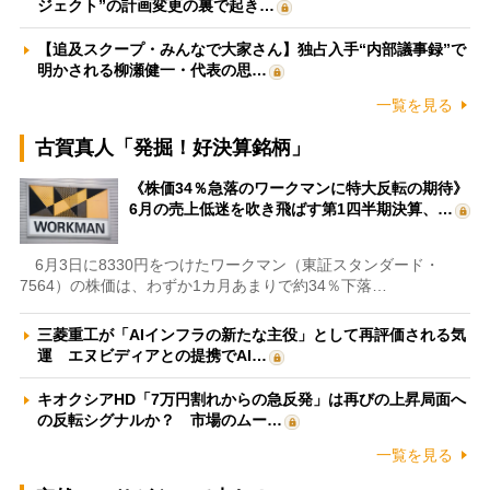
ジェクト”の計画変更の裏で起き…
【追及スクープ・みんなで大家さん】独占入手“内部議事録”で
明かされる柳瀬健一・代表の思…
一覧を見る
古賀真人「発掘！好決算銘柄」
《株価34％急落のワークマンに特大反転の期待》
6月の売上低迷を吹き飛ばす第1四半期決算、…
6月3日に8330円をつけたワークマン（東証スタンダード・
7564）の株価は、わずか1カ月あまりで約34％下落…
三菱重工が「AIインフラの新たな主役」として再評価される気
運 エヌビディアとの提携でAI…
キオクシアHD「7万円割れからの急反発」は再びの上昇局面へ
の反転シグナルか？ 市場のムー…
一覧を見る