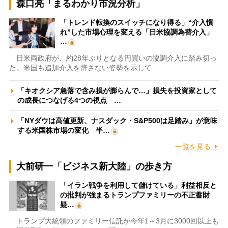
森口亮「まるわかり市況分析」
「トレンド転換のスイッチになり得る」“介入慣
れ”した市場心理を変える「日米協調為替介入」
…
日米両政府が、約28年ぶりとなる円買いの協調介入に踏み切っ
た。米国も追加介入を辞さない姿勢を示して…
「キオクシア急落で含み損が膨らんで…」損失を投資家として
の成長につなげる4つの視点 …
「NYダウは高値更新、ナスダック・S&P500は足踏み」が意味
する米国株市場の変化 半…
一覧を見る
大前研一「ビジネス新大陸」の歩き方
「イラン戦争を利用して儲けている」利益相反と
の批判が強まるトランプファミリーの不正蓄財
疑…
トランプ大統領のファミリー信託が今年1～3月に3000回以上も