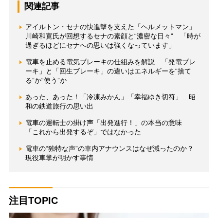
関連記事
アイルトン・セナの快進撃を支えた「ヘルメットマン」
川崎和寛氏が回想するセナの素顔と“濃密な日々” 「時が
過ぎるほどにセナへの思いは強くなっています」
電車を止める電気ブレーキの仕組みを解説 「発電ブレ
ーキ」と「回生ブレーキ」の違いはエネルギーを“捨て
る”か“使う”か
あった、あった！「冷凍みかん」「幸福ゆき切符」…昭
和の鉄道旅行の思い出
電車の運転士の掛け声「出発進行！」の本当の意味
「これから出発するぞ」ではなかった
電車の“独特な声”の車内アナウンスはなぜ減ったのか？
現役車掌が明かす事情
注目TOPIC