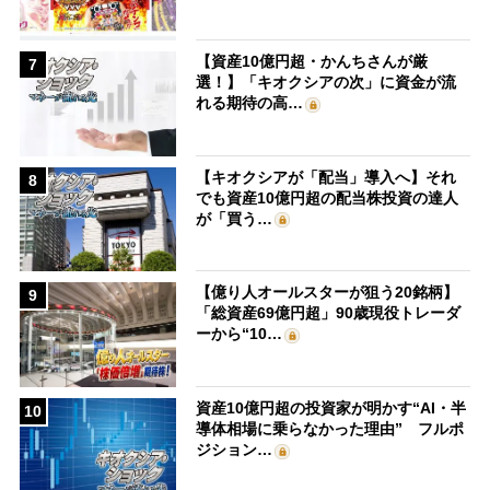
【資産10億円超・かんちさんが厳
7
選！】「キオクシアの次」に資金が流
れる期待の高…
【キオクシアが「配当」導入へ】それ
8
でも資産10億円超の配当株投資の達人
が「買う…
【億り人オールスターが狙う20銘柄】
9
「総資産69億円超」90歳現役トレーダ
ーから“10…
資産10億円超の投資家が明かす“AI・半
10
導体相場に乗らなかった理由” フルポ
ジション…