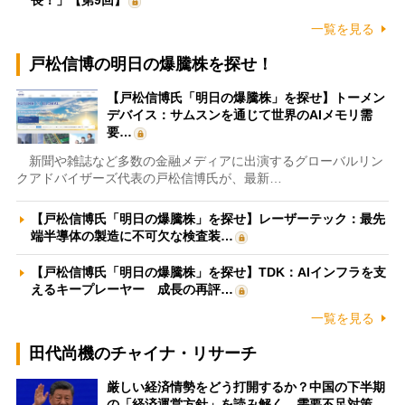
長！」【第9回】
一覧を見る
戸松信博の明日の爆騰株を探せ！
【戸松信博氏「明日の爆騰株」を探せ】トーメン
デバイス：サムスンを通じて世界のAIメモリ需
要…
新聞や雑誌など多数の金融メディアに出演するグローバルリン
クアドバイザーズ代表の戸松信博氏が、最新…
【戸松信博氏「明日の爆騰株」を探せ】レーザーテック：最先
端半導体の製造に不可欠な検査装…
【戸松信博氏「明日の爆騰株」を探せ】TDK：AIインフラを支
えるキープレーヤー 成長の再評…
一覧を見る
田代尚機のチャイナ・リサーチ
厳しい経済情勢をどう打開するか？中国の下半期
の「経済運営方針」を読み解く 需要不足対策