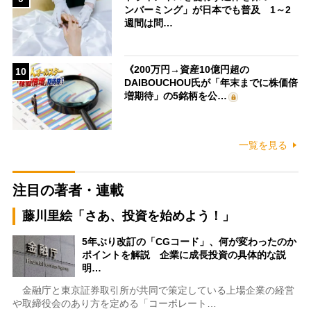
ンバーミング」が日本でも普及 1～2
週間は問…
《200万円→資産10億円超の
10
DAIBOUCHOU氏が「年末までに株価倍
増期待」の5銘柄を公…
一覧を見る
注目の著者・連載
藤川里絵「さあ、投資を始めよう！」
5年ぶり改訂の「CGコード」、何が変わったのか
ポイントを解説 企業に成長投資の具体的な説
明…
金融庁と東京証券取引所が共同で策定している上場企業の経営
や取締役会のあり方を定める「コーポレート…