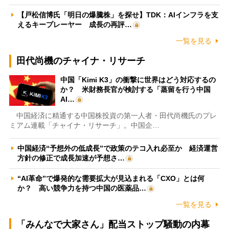
【戸松信博氏「明日の爆騰株」を探せ】TDK：AIインフラを支
えるキープレーヤー 成長の再評…
一覧を見る
田代尚機のチャイナ・リサーチ
中国「Kimi K3」の衝撃に世界はどう対応するの
か？ 米財務長官が検討する「蒸留を行う中国
AI…
中国経済に精通する中国株投資の第一人者・田代尚機氏のプレ
ミアム連載「チャイナ・リサーチ」。中国企…
中国経済“予想外の低成長”で政策のテコ入れ必至か 経済運営
方針の修正で成長加速が予想さ…
“AI革命”で爆発的な需要拡大が見込まれる「CXO」とは何
か？ 高い競争力を持つ中国の医薬品…
一覧を見る
「みんなで大家さん」配当ストップ騒動の内幕