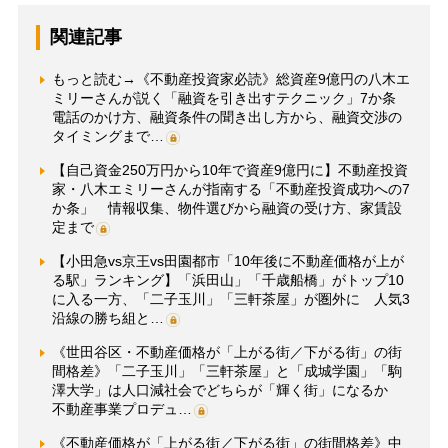
関連記事
もっと読む→《不動産投資家必読》総資産9億円の八木エ
ミリーさんが説く「融資を引き出すテクニック」7か条
電話のかけ方、融資条件の聞き出し方から、融資交渉の
タイミングまで…
【自己資金250万円から10年で資産9億円に】不動産投資
家・八木エミリーさんが指南する「不動産投資成功への7
か条」 情報収集、物件選びから融資の受け方、家賃設
定まで
【小田急vs京王vs田園都市「10年後に不動産価格が上が
る駅」ランキング】「浜田山」「千歳船橋」がトップ10
に入る一方、「二子玉川」「三軒茶屋」が圏外に 人気3
沿線の勝ち組と…
《世田谷区・不動産価格が「上がる街／下がる街」の街
間格差》「二子玉川」「三軒茶屋」と「成城学園」「駒
澤大学」は人口減社会でどちらが「輝く街」になるか
不動産事業プロデュ…
《不動産価格が「上がる街／下がる街」の街間格差》中