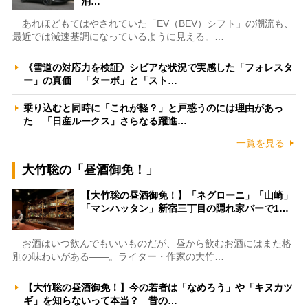
消…
あれほどもてはやされていた「EV（BEV）シフト」の潮流も、
最近では減速基調になっているように見える。…
《雪道の対応力を検証》シビアな状況で実感した「フォレスタ
ー」の真価 「ターボ」と「スト…
乗り込むと同時に「これが軽？」と戸惑うのには理由があっ
た 「日産ルークス」さらなる躍進…
一覧を見る
大竹聡の「昼酒御免！」
【大竹聡の昼酒御免！】「ネグローニ」「山崎」
「マンハッタン」新宿三丁目の隠れ家バーで1…
お酒はいつ飲んでもいいものだが、昼から飲むお酒にはまた格
別の味わいがある――。ライター・作家の大竹…
【大竹聡の昼酒御免！】今の若者は「なめろう」や「キヌカツ
ギ」を知らないって本当？ 昔の…