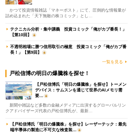
かつて投資情報雑誌「マネーポスト」にて、圧倒的な情報量が
詰め込まれた「天下無敵の株コミック」とし…
テクニカル分析・集中講義 投資コミック「俺がカブ番長！」
【第10回】
不透明相場に勝つ信用取引の極意 投資コミック「俺がカブ番
長！」【第9回】
一覧を見る
戸松信博の明日の爆騰株を探せ！
【戸松信博氏「明日の爆騰株」を探せ】トーメン
デバイス：サムスンを通じて世界のAIメモリ需
要…
新聞や雑誌など多数の金融メディアに出演するグローバルリン
クアドバイザーズ代表の戸松信博氏が、最新…
【戸松信博氏「明日の爆騰株」を探せ】レーザーテック：最先
端半導体の製造に不可欠な検査装…