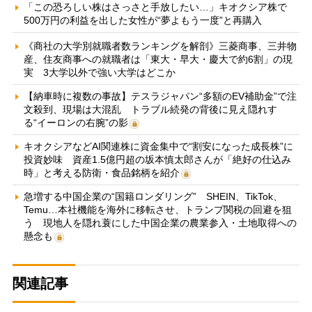
「この恐ろしい株はさっさと手放したい…」キオクシア株で
500万円の利益を出した女性が“夢よもう一度”と再購入
《商社の大学別就職者数ランキングを解剖》三菱商事、三井物
産、住友商事への就職者は「東大・早大・慶大で約6割」の現
実 3大学以外で強い大学はどこか
【納車時に複数の事故】テスラジャパン“多額のEV補助金”で注
文殺到、現場は大混乱 トラブル続発の背後に見え隠れす
る“イーロンの右腕”の影
キオクシアなどAI関連株に資金集中で“割安になった成長株”に
投資妙味 資産1.5億円超の坂本慎太郎さんが「絶好の仕込み
時」と考える防衛・食品銘柄を紹介
急増する中国企業の“国籍ロンダリング” SHEIN、TikTok、
Temu…本社機能を海外に移転させ、トランプ関税の回避を狙
う 現地人を隠れ蓑にした中国企業の農業参入・土地取得への
懸念も
関連記事