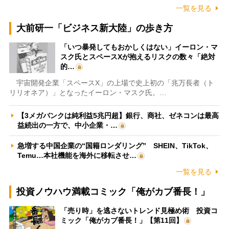
一覧を見る
大前研一「ビジネス新大陸」の歩き方
「いつ暴発してもおかしくはない」イーロン・マ
スク氏とスペースXが抱えるリスクの数々「絶対
的…
宇宙開発企業「スペースX」の上場で史上初の「兆万長者（ト
リリオネア）」となったイーロン・マスク氏。…
【3メガバンクは純利益5兆円超】銀行、商社、ゼネコンは最高
益続出の一方で、中小企業・…
急増する中国企業の“国籍ロンダリング” SHEIN、TikTok、
Temu…本社機能を海外に移転させ…
一覧を見る
投資ノウハウ満載コミック「俺がカブ番長！」
「売り時」を逃さないトレンド見極め術 投資コ
ミック「俺がカブ番長！」【第11回】