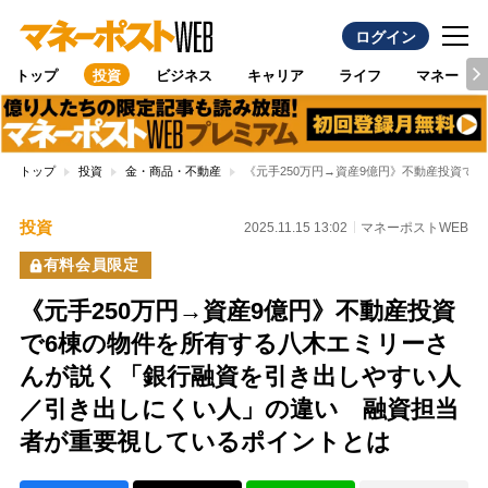
ログイン
トップ
投資
ビジネス
キャリア
ライフ
マネー
トップ
投資
金・商品・不動産
《元手250万円→資産9億円》不動産投資
投資
2025.11.15 13:02
マネーポストWEB
有料会員限定
《元手250万円→資産9億円》不動産投資
で6棟の物件を所有する八木エミリーさ
んが説く「銀行融資を引き出しやすい人
／引き出しにくい人」の違い 融資担当
者が重要視しているポイントとは