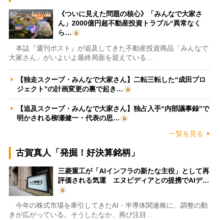
《ついに見えた問題の核心》「みんなで大家さ
ん」2000億円超不動産投資トラブル“異常なく
ら…
本誌『週刊ポスト』が追及してきた不動産投資商品「みんなで
大家さん」がいよいよ最終局面を迎えている…
【独走スクープ・みんなで大家さん】二転三転した“成田プロ
ジェクト”の計画変更の裏で起き…
【追及スクープ・みんなで大家さん】独占入手“内部議事録”で
明かされる柳瀬健一・代表の思…
一覧を見る
古賀真人「発掘！好決算銘柄」
三菱重工が「AIインフラの新たな主役」として再
評価される気運 エヌビディアとの提携でAIデ…
今年の株式市場を牽引してきたAI・半導体関連株に、調整の動
きが広がっている。そうしたなか、再び注目…