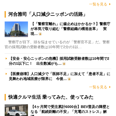
一覧を見る
河合雅司「人口減少ニッポンの活路」
【「警察官離れ」に歯止めはかかるか？】警察庁
が本気で取り組む「警察組織の構造改革」 実
現…
警察庁が目下、頭を悩ませているのが「警察官不足」だ。警察
官の採用試験の受験者数は10年間で2分の1以…
【安全・安心ニッポンの危機】採用試験受験者数は10年間で2
分の1以下に！ 出生数減がも…
【医療崩壊】人口減少で「医師不足」に加えて「患者不足」に
見舞われ地域医療が限界に 今後…
一覧を見る
快適クルマ生活 乗ってみた、使ってみた
【4ヶ月間で受注累計6000台】BEV普及の障壁と
なる「航続距離の不安」「充電のストレス」解