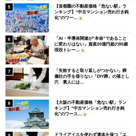
【首都圏の不動産価格「危ない駅」ラ
5
ンキング】“中古マンション売れ行き鈍
化”のワー…
「AI・半導体関連が“本命”であること
6
に変わりはない」資産20億円超の90歳
現役トレー…
「失敗すると取り返しがつかない」葬
7
儀社の手を借りない「DIY葬」の落とし
穴 素人には…
【大阪の不動産価格「危ない駅」ラン
8
キング】“中古マンション売れ行き鈍
化”のワース…
ドライアイスを使わず遺体を保つ「エ
9