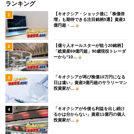
ランキング
【キオクシア・ショック後に「株価倍
1
増」も期待できる注目銘柄5選】資産3
億円超・…
【億り人オールスターが狙う20銘柄】
2
「総資産69億円超」90歳現役トレーダ
ーから“10…
「キオクシアが再び株価10万円になる
3
日は遠い」資産3億円超のサラリーマン
投資家が…
「キオクシアが今後も利益を出し続け
4
るかは分からない」資産11億円の個人
投資家が…