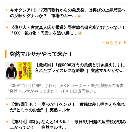
キオクシアHD「7万円割れからの急反発」は再びの上昇局面へ
の反転シグナルか？ 市場のムー…
《億り人・古賀真人氏が厳選》野村総合研究所だけじゃない！
「DX・省力化・円安」を追い風に…
一覧を見る
突然マルサがやって来た！
【最終回】1億6000万円の負債と引き換えに手に
入れたプライスレスな経験 ｜ 突然マルサがや…
2009年12月に発行された元FXトレーダー・磯貝清明氏の著書
『突然マルサがやって来た！～FXで10億円稼い…
【第9回】もう一度FXでリベンジ！ 種銭は差し押さえを免れ
た”ヒミツのお金” ｜ 突然マルサ…
【第8回】年利はなんと14.6％！ 毎日5万円超の延滞税が積み
上がっていく ｜ 突然マルサ…