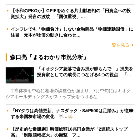
【令和のPKOか】GPIFをめぐる片山財務相の「円資産への投
資拡大」発言の波紋 「国債重視」…
インフレでも「物価負け」しない金融商品「物価連動国債」に
注目 元本が物価の動きに合わせ…
一覧を見る
森口亮「まるわかり市況分析」
「キオクシア急落で含み損が膨らんで…」損失を
投資家としての成長につなげる4つの視点 「…
半導体株を中心に相場の調整色が強まり、7月中旬にはキオク
シアホールディングスがストップ安をつけるな…
「NYダウは高値更新、ナスダック・S&P500は足踏み」が意味
する米国株市場の変化 半…
【歴史的な爆騰劇】時価総額10兆円企業が「2連続ストップ
高」「制限値幅拡大」の衝撃 フ…