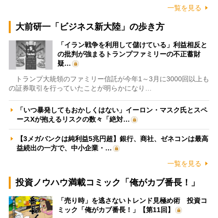
一覧を見る
大前研一「ビジネス新大陸」の歩き方
「イラン戦争を利用して儲けている」利益相反と
の批判が強まるトランプファミリーの不正蓄財
疑…
トランプ大統領のファミリー信託が今年1～3月に3000回以上も
の証券取引を行っていたことが明らかになり…
「いつ暴発してもおかしくはない」イーロン・マスク氏とスペ
ースXが抱えるリスクの数々「絶対…
【3メガバンクは純利益5兆円超】銀行、商社、ゼネコンは最高
益続出の一方で、中小企業・…
一覧を見る
投資ノウハウ満載コミック「俺がカブ番長！」
「売り時」を逃さないトレンド見極め術 投資コ
ミック「俺がカブ番長！」【第11回】