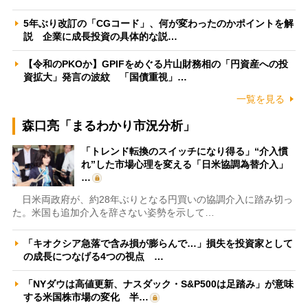
5年ぶり改訂の「CGコード」、何が変わったのかポイントを解
説 企業に成長投資の具体的な説…
【令和のPKOか】GPIFをめぐる片山財務相の「円資産への投
資拡大」発言の波紋 「国債重視」…
一覧を見る
森口亮「まるわかり市況分析」
「トレンド転換のスイッチになり得る」“介入慣
れ”した市場心理を変える「日米協調為替介入」
…
日米両政府が、約28年ぶりとなる円買いの協調介入に踏み切っ
た。米国も追加介入を辞さない姿勢を示して…
「キオクシア急落で含み損が膨らんで…」損失を投資家として
の成長につなげる4つの視点 …
「NYダウは高値更新、ナスダック・S&P500は足踏み」が意味
する米国株市場の変化 半…