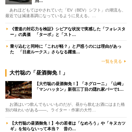
消…
あれほどもてはやされていた「EV（BEV）シフト」の潮流も、
最近では減速基調になっているように見える。…
《雪道の対応力を検証》シビアな状況で実感した「フォレスタ
ー」の真価 「ターボ」と「スト…
乗り込むと同時に「これが軽？」と戸惑うのには理由があっ
た 「日産ルークス」さらなる躍進…
一覧を見る
大竹聡の「昼酒御免！」
【大竹聡の昼酒御免！】「ネグローニ」「山崎」
「マンハッタン」新宿三丁目の隠れ家バーで1…
お酒はいつ飲んでもいいものだが、昼から飲むお酒にはまた格
別の味わいがある――。ライター・作家の大竹…
【大竹聡の昼酒御免！】今の若者は「なめろう」や「キヌカツ
ギ」を知らないって本当？ 昔の…