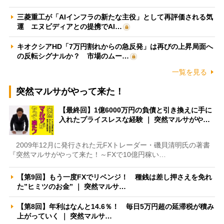
三菱重工が「AIインフラの新たな主役」として再評価される気
運 エヌビディアとの提携でAI…
キオクシアHD「7万円割れからの急反発」は再びの上昇局面へ
の反転シグナルか？ 市場のムー…
一覧を見る
突然マルサがやって来た！
【最終回】1億6000万円の負債と引き換えに手に
入れたプライスレスな経験 ｜ 突然マルサがや…
2009年12月に発行された元FXトレーダー・磯貝清明氏の著書
『突然マルサがやって来た！～FXで10億円稼い…
【第9回】もう一度FXでリベンジ！ 種銭は差し押さえを免れ
た”ヒミツのお金” ｜ 突然マルサ…
【第8回】年利はなんと14.6％！ 毎日5万円超の延滞税が積み
上がっていく ｜ 突然マルサ…