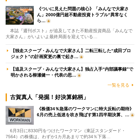
《ついに見えた問題の核心》「みんなで大家さ
ん」2000億円超不動産投資トラブル“異常なく
ら…
本誌『週刊ポスト』が追及してきた不動産投資商品「みんなで
大家さん」がいよいよ最終局面を迎えている…
【独走スクープ・みんなで大家さん】二転三転した“成田プロ
ジェクト”の計画変更の裏で起き…
【追及スクープ・みんなで大家さん】独占入手“内部議事録”で
明かされる柳瀬健一・代表の思…
一覧を見る
古賀真人「発掘！好決算銘柄」
《株価34％急落のワークマンに特大反転の期待》
6月の売上低迷を吹き飛ばす第1四半期決算、…
6月3日に8330円をつけたワークマン（東証スタンダード・
7564）の株価は、わずか1カ月あまりで約34％下落…