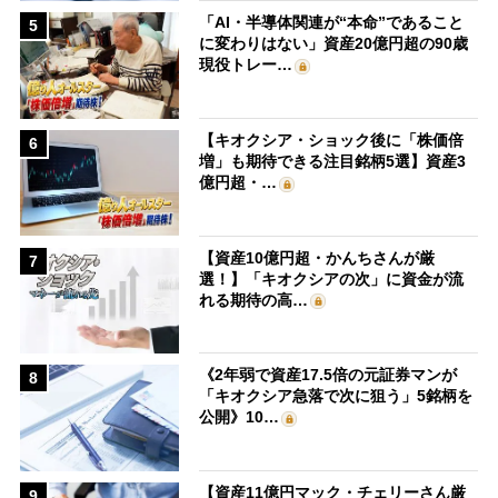
「AI・半導体関連が“本命”であること
5
に変わりはない」資産20億円超の90歳
現役トレー…
【キオクシア・ショック後に「株価倍
6
増」も期待できる注目銘柄5選】資産3
億円超・…
【資産10億円超・かんちさんが厳
7
選！】「キオクシアの次」に資金が流
れる期待の高…
《2年弱で資産17.5倍の元証券マンが
8
「キオクシア急落で次に狙う」5銘柄を
公開》10…
【資産11億円マック・チェリーさん厳
9