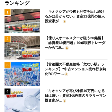
ランキング
「キオクシアが今後も利益を出し続け
1
るかは分からない」資産11億円の個人
投資家が…
【億り人オールスターが狙う20銘柄】
2
「総資産69億円超」90歳現役トレーダ
ーから“10…
【首都圏の不動産価格「危ない駅」ラ
3
ンキング】“中古マンション売れ行き鈍
化”のワー…
「キオクシアが再び株価10万円になる
4
日は遠い」資産3億円超のサラリーマン
投資家が…