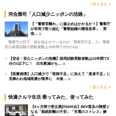
一覧を見る
河合雅司「人口減少ニッポンの活路」
【「警察官離れ」に歯止めはかかるか？】警察庁
が本気で取り組む「警察組織の構造改革」 実
現…
警察庁が目下、頭を悩ませているのが「警察官不足」だ。警察
官の採用試験の受験者数は10年間で2分の1以…
【安全・安心ニッポンの危機】採用試験受験者数は10年間で2
分の1以下に！ 出生数減がも…
【医療崩壊】人口減少で「医師不足」に加えて「患者不足」に
見舞われ地域医療が限界に 今後…
一覧を見る
快適クルマ生活 乗ってみた、使ってみた
【4ヶ月間で受注累計6000台】BEV普及の障壁と
なる「航続距離の不安」「充電のストレス」解