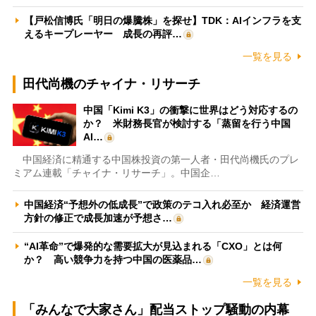
【戸松信博氏「明日の爆騰株」を探せ】TDK：AIインフラを支
えるキープレーヤー 成長の再評…
一覧を見る
田代尚機のチャイナ・リサーチ
中国「Kimi K3」の衝撃に世界はどう対応するの
か？ 米財務長官が検討する「蒸留を行う中国
AI…
中国経済に精通する中国株投資の第一人者・田代尚機氏のプレ
ミアム連載「チャイナ・リサーチ」。中国企…
中国経済“予想外の低成長”で政策のテコ入れ必至か 経済運営
方針の修正で成長加速が予想さ…
“AI革命”で爆発的な需要拡大が見込まれる「CXO」とは何
か？ 高い競争力を持つ中国の医薬品…
一覧を見る
「みんなで大家さん」配当ストップ騒動の内幕