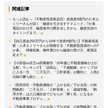
関連記事
もっと読む→《不動産投資家必読》総資産9億円の八木エ
ミリーさんが説く「融資を引き出すテクニック」7か条
電話のかけ方、融資条件の聞き出し方から、融資交渉の
タイミングまで…
【自己資金250万円から10年で資産9億円に】不動産投資
家・八木エミリーさんが指南する「不動産投資成功への7
か条」 情報収集、物件選びから融資の受け方、家賃設
定まで
【小田急vs京王vs田園都市「10年後に不動産価格が上が
る駅」ランキング】「浜田山」「千歳船橋」がトップ10
に入る一方、「二子玉川」「三軒茶屋」が圏外に 人気3
沿線の勝ち組と…
《世田谷区・不動産価格が「上がる街／下がる街」の街
間格差》「二子玉川」「三軒茶屋」と「成城学園」「駒
澤大学」は人口減社会でどちらが「輝く街」になるか
不動産事業プロデュ…
《不動産価格が「上がる街／下がる街」の街間格差》中