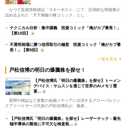
かつて投資情報雑誌「マネーポスト」にて、圧倒的な情報量が
詰め込まれた「天下無敵の株コミック」とし…
テクニカル分析・集中講義 投資コミック「俺がカブ番長！」
【第10回】
不透明相場に勝つ信用取引の極意 投資コミック「俺がカブ番
長！」【第9回】
一覧を見る
戸松信博の明日の爆騰株を探せ！
【戸松信博氏「明日の爆騰株」を探せ】トーメン
デバイス：サムスンを通じて世界のAIメモリ需
要…
新聞や雑誌など多数の金融メディアに出演するグローバルリン
クアドバイザーズ代表の戸松信博氏が、最新…
【戸松信博氏「明日の爆騰株」を探せ】レーザーテック：最先
端半導体の製造に不可欠な検査装…