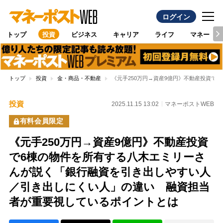
ログイン
トップ
投資
ビジネス
キャリア
ライフ
マネー
トップ
投資
金・商品・不動産
《元手250万円→資産9億円》不動産投資
投資
2025.11.15 13:02
マネーポストWEB
有料会員限定
《元手250万円→資産9億円》不動産投資
で6棟の物件を所有する八木エミリーさ
んが説く「銀行融資を引き出しやすい人
／引き出しにくい人」の違い 融資担当
者が重要視しているポイントとは