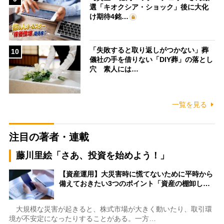
選「キオクシア・ショック」後に大化
け期待4銘…
「失敗すると取り返しがつかない」葬
10
儀社の手を借りない「DIY葬」の落とし
穴 素人には…
一覧を見る
注目の著者・連載
藤川里絵「さあ、投資を始めよう！」
【資産運用】大災害時に慌てないために平時から
備えておきたい3つのポイント「資産の棚卸し…
大規模な災害が起きると、株式市場が大きく動いたり、取引環
境が不安定になったりすることがある。一方…