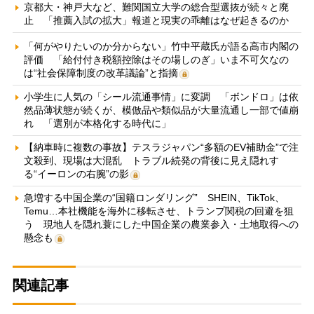
京都大・神戸大など、難関国立大学の総合型選抜が続々と廃
止 「推薦入試の拡大」報道と現実の乖離はなぜ起きるのか
「何がやりたいのか分からない」竹中平蔵氏が語る高市内閣の
評価 「給付付き税額控除はその場しのぎ」いま不可欠なの
は“社会保障制度の改革議論”と指摘
小学生に人気の「シール流通事情」に変調 「ボンドロ」は依
然品薄状態が続くが、模倣品や類似品が大量流通し一部で値崩
れ 「選別が本格化する時代に」
【納車時に複数の事故】テスラジャパン“多額のEV補助金”で注
文殺到、現場は大混乱 トラブル続発の背後に見え隠れす
る“イーロンの右腕”の影
急増する中国企業の“国籍ロンダリング” SHEIN、TikTok、
Temu…本社機能を海外に移転させ、トランプ関税の回避を狙
う 現地人を隠れ蓑にした中国企業の農業参入・土地取得への
懸念も
関連記事