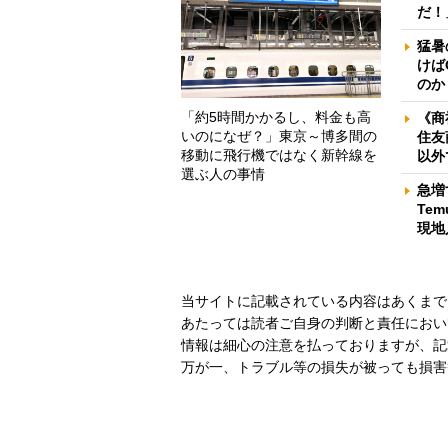
だ！
猛暑
けば
のか
「約5時間かかるし、料金も高
《商
いのになぜ？」東京～博多間の
住友
移動に飛行機ではなく新幹線を
以外
選ぶ人の事情
急増
Te
現地
当サイトに記載されている内容はあくまで
あたっては読者ご自身の判断と責任におい
情報は細心の注意を払っておりますが、記
万が一、トラブル等の損失が被っても損害