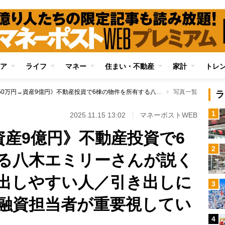
ア
ライフ
マネー
住まい・不動産
家計
トレ
《元手250万円→資産9億円》不動産投資で6棟の物件を所有する八木エミリーさんが説く「銀行融資を引き出しやすい人／引き出しにくい人」の違い 融資担当者が重要視しているポイントとは
写真一覧
ラ
1
2025.11.15 13:02
マネーポストWEB
資産9億円》不動産投資で6
2
る八木エミリーさんが説く
出しやすい人／引き出しに
3
融資担当者が重要視してい
4