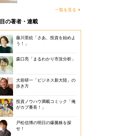
に…
一覧を見る
目の著者・連載
藤川里絵「さあ、投資を始めよ
う！」
森口亮「まるわかり市況分析」
大前研一「ビジネス新大陸」の
歩き方
投資ノウハウ満載コミック「俺
がカブ番長！」
戸松信博の明日の爆騰株を探
せ！