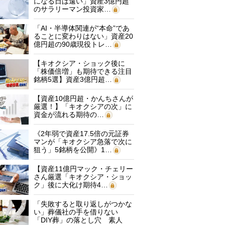
になる日は遠い」資産3億円超
のサラリーマン投資家…
「AI・半導体関連が“本命”であ
ることに変わりはない」資産20
億円超の90歳現役トレ…
【キオクシア・ショック後に
「株価倍増」も期待できる注目
銘柄5選】資産3億円超…
【資産10億円超・かんちさんが
厳選！】「キオクシアの次」に
資金が流れる期待の…
《2年弱で資産17.5倍の元証券
マンが「キオクシア急落で次に
狙う」5銘柄を公開》1…
【資産11億円マック・チェリー
さん厳選「キオクシア・ショッ
ク」後に大化け期待4…
「失敗すると取り返しがつかな
い」葬儀社の手を借りない
「DIY葬」の落とし穴 素人