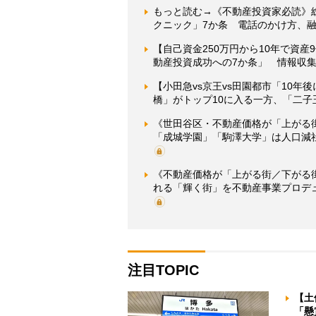
もっと読む→《不動産投資家必読》
クニック」7か条 電話のかけ方、
【自己資金250万円から10年で資
動産投資成功への7か条」 情報収
【小田急vs京王vs田園都市「10
橋」がトップ10に入る一方、「二子
《世田谷区・不動産価格が「上がる
「成城学園」「駒澤大学」は人口減
《不動産価格が「上がる街／下がる
れる「輝く街」を不動産事業プロデ
注目TOPIC
【土
「懸