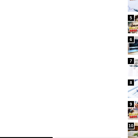
5
Loaded
:
87.91%
6
7
8
9
10