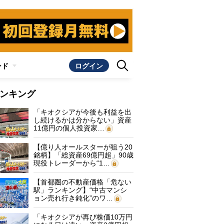
ンド
ログイン
ンキング
「キオクシアが今後も利益を出
し続けるかは分からない」資産
11億円の個人投資家…
【億り人オールスターが狙う20
銘柄】「総資産69億円超」90歳
現役トレーダーから“1…
【首都圏の不動産価格「危ない
駅」ランキング】“中古マンシ
ョン売れ行き鈍化”のワ…
「キオクシアが再び株価10万円