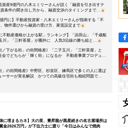
総資産9億円の八木エミリーさんが説く「融資を引き出すテ
融資条件の聞き出し方から、融資交渉のタイミングまで…
産9億円に】不動産投資家・八木エミリーさんが指南する「不
集、物件選びから融資の受け方、家賃設定まで
年後に不動産価格が上がる駅」ランキング】「浜田山」「千歳船
玉川」「三軒茶屋」が圏外に 人気3沿線の勝ち組と…
街／下がる街」の街間格差》「二子玉川」「三軒茶屋」と
社会でどちらが「輝く街」になるか 不動産事業プロデュ…
街」の街間格差》中野区、杉並区、練馬区で多くの人に選ば
ューサーが実名解説 かつての高級住宅街も相続問題で…
俵に埋まるカネ】大の里、豊昇龍が黒星続きの名古屋場所は
賞金2826万円」が下位力士に渡り「今日はみんなで焼肉