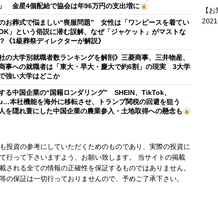
」 金星4個配給で協会は年96万円の支出増に
【お
202
のお葬式で悩ましい“喪服問題” 女性は「ワンピースを着てい
OK」という俗説に潜む誤解、なぜ「ジャケット」がマストな
？《1級葬祭ディレクターが解説》
社の大学別就職者数ランキングを解剖》三菱商事、三井物産、
商事への就職者は「東大・早大・慶大で約6割」の現実 3大学
で強い大学はどこか
する中国企業の“国籍ロンダリング” SHEIN、TikTok、
mu…本社機能を海外に移転させ、トランプ関税の回避を狙う
人を隠れ蓑にした中国企業の農業参入・土地取得への懸念も
も投資の参考にしていただくためのものであり、実際の投資に
て行って下さいますよう、お願い致します。 当サイトの掲載
載される全ての情報の正確性を保証するものではありません。
等の保証は一切行っておりませんので、予めご了承下さい。